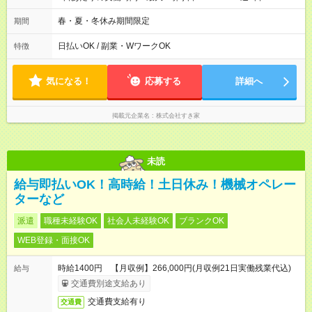
2h～OK ＜シフト例＞ 〇朝帯 5:00-9:00 〇昼帯 9:00-14:00 〇午
後帯 14:00-18:00 〇夜帯 18:00-22:00 〇深夜帯 22:00-翌5:00 基
春・夏・冬休み期間限定
期間
本は固定シフトですが家庭の都合などイレギュラーには対応し
ます♪
日払いOK / 副業・WワークOK
特徴
気になる！
応募する
詳細へ
掲載元企業名
株式会社すき家
未読
給与即払いOK！高時給！土日休み！機械オペレー
ターなど
派遣
職種未経験OK
社会人未経験OK
ブランクOK
WEB登録・面接OK
時給1400円 【月収例】266,000円(月収例21日実働残業代込)
給与
交通費別途支給あり
交通費支給有り
交通費