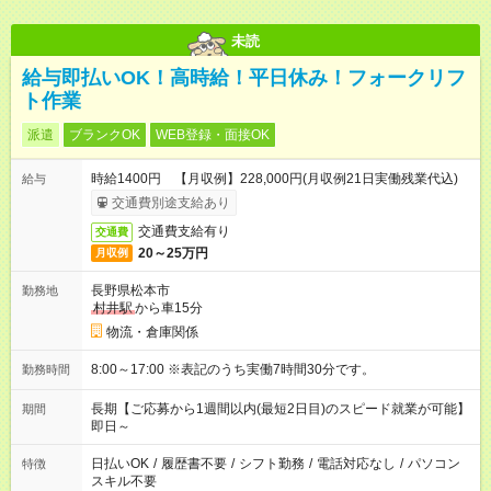
未読
給与即払いOK！高時給！平日休み！フォークリフ
ト作業
派遣
ブランクOK
WEB登録・面接OK
時給1400円 【月収例】228,000円(月収例21日実働残業代込)
給与
交通費別途支給あり
交通費支給有り
交通費
20～25万円
月収例
長野県松本市
勤務地
村井駅
から車15分
物流・倉庫関係
8:00～17:00 ※表記のうち実働7時間30分です。
勤務時間
長期【ご応募から1週間以内(最短2日目)のスピード就業が可能】
期間
即日～
日払いOK
/
履歴書不要
/
シフト勤務
/
電話対応なし
/
パソコン
特徴
スキル不要