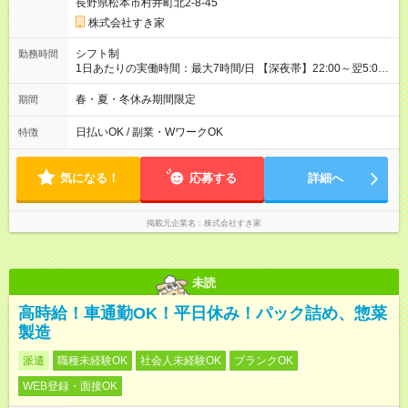
長野県松本市村井町北2-8-45
株式会社すき家
シフト制
勤務時間
1日あたりの実働時間：最大7時間/日 【深夜帯】22:00～翌5:00
週2日～・1日2h～OK◎ ※22:00から翌5:00までは18歳以上の方
のみ勤務可能です（18歳未満の深夜業務禁止のため） ★深夜で
春・夏・冬休み期間限定
期間
も安心して働けます★ すき家では、ワンオペを禁止していま
す。 必ず、2名以上での勤務を行いますので、安心して働けま
日払いOK / 副業・WワークOK
特徴
す。
気になる！
応募する
詳細へ
掲載元企業名
株式会社すき家
未読
高時給！車通勤OK！平日休み！パック詰め、惣菜
製造
派遣
職種未経験OK
社会人未経験OK
ブランクOK
WEB登録・面接OK