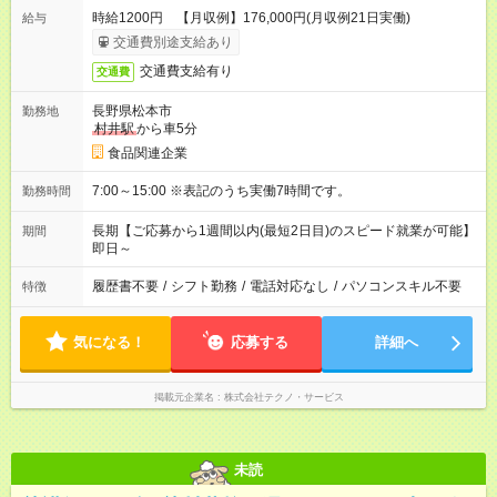
時給1200円 【月収例】176,000円(月収例21日実働)
給与
交通費別途支給あり
交通費支給有り
交通費
長野県松本市
勤務地
村井駅
から車5分
食品関連企業
7:00～15:00 ※表記のうち実働7時間です。
勤務時間
長期【ご応募から1週間以内(最短2日目)のスピード就業が可能】
期間
即日～
履歴書不要
/
シフト勤務
/
電話対応なし
/
パソコンスキル不要
特徴
気になる！
応募する
詳細へ
掲載元企業名
株式会社テクノ・サービス
未読