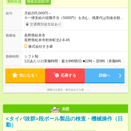
契約社員
職種未経験OK
月給205,000円～
給与
※一律支給の役職手当（5000円）を含む。残業代は別途全額支
給。 ※深夜勤務手当は、残業時間等により変動します。 ※想定
交通費別途支給あり
月収27万円以上 ※最大4回昇給のチャンスあり ※賞与年2回支給
【試用期間】試用期間なし
長野県松本市
勤務地
長野県松本市村井町北2-8-45
株式会社すき家
シフト制
勤務時間
1日あたりの実働時間：最大8時間/日 ■22時～翌9時（実働8時
間） ※上記はあくまでも一例です。店舗により、時間が前後す
る場合・残業がある場合があります。 ★0時～9時は必ず2名以上
気になる！
のシフトを組んでいます。 ★各店舗のサポートのために本社に
応募する
詳細へ
「24時間対応」の専門部署があります。
掲載元企業名
株式会社すき家
未読
<タイパ抜群>段ボール製品の検査・機械操作（日
勤）