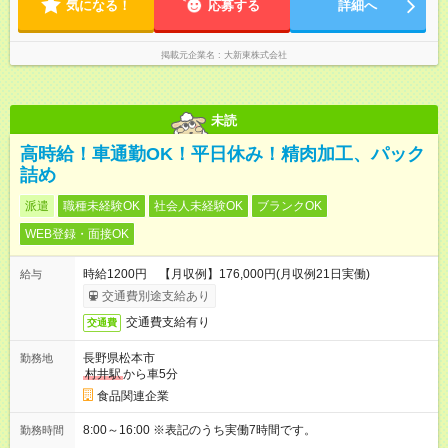
気になる！
応募する
詳細へ
掲載元企業名
大新東株式会社
未読
高時給！車通勤OK！平日休み！精肉加工、パック
詰め
派遣
職種未経験OK
社会人未経験OK
ブランクOK
WEB登録・面接OK
時給1200円 【月収例】176,000円(月収例21日実働)
給与
交通費別途支給あり
交通費支給有り
交通費
長野県松本市
勤務地
村井駅
から車5分
食品関連企業
8:00～16:00 ※表記のうち実働7時間です。
勤務時間