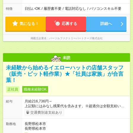
日払いOK
/
履歴書不要
/
電話対応なし
/
パソコンスキル不要
特徴
気になる！
応募する
詳細へ
掲載元企業名
パーソルファクトリーパートナーズ株式会社
未読
未経験から始めるイエローハットの店舗スタッフ
（販売・ピット軽作業）★「社員は家族」が合言
葉！
正社員
職種未経験OK
月給216,736円～
給与
上記額にはみなし残業代を含みます。※超過分は全額支給いたし
ます。 みなし残業代 25,736円 以上／月 みなし残業時間 18.34
交通費別途支給あり
時間／月 上記額には開店準備早出手当（固定残業代）１８．３
４時間分、２５，７３６円を含みます。超過分は全額支給しま
長野県松本市
勤務地
す。 【試用期間】試用期間あり 試用期間の長さ：3ヶ月 雇用形
長野県松本市
態、給与は本採用時と同じです。