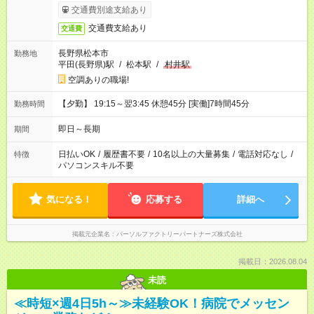
は基本時給1230円・深夜時給1538円となります。
交通費別途支給あり
交通費支給あり
交通費
長野県松本市
勤務地
平田(長野県)駅
/
松本駅
/
村井駅
空調ありの職場!
【夕勤】 19:15～翌3:45 休憩45分 [実働]7時間45分
勤務時間
即日～長期
期間
日払いOK
/
履歴書不要
/
10名以上の大量募集
/
電話対応なし
/
特徴
パソコンスキル不要
気になる！
応募する
詳細へ
掲載元企業名
パーソルファクトリーパートナーズ株式会社
掲載日：2026.08.04
未読
≪時短×週4日5h～≫未経験OK！病院でメッセン