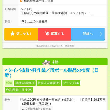
慮して決定します。 ◎残業代は別途全額支給します。 ＼昇格に
株式会社丸千代山岡家
合わせてしっかり給与UP／ ◎一般社員：月収30万円～36万円 ※
⽉30時間分の残業時間および深夜⼿当を含んだ想定給与です ◎
シフト制
勤務時間
店長：45万円以上 ◎ミドル店長：46万円以上 ◎ミドル店長（最
1日あたりの実働時間：最大8時間/日 ＜シフト例＞ ・
上位）：⇒60万円以上 ◎SV：70万円以上 ハンドブックや実技チ
9:00~18:00（早番固定） ・12:00~21:00（遅番固定） ・18:00~
ェック等、客観的な評価によって、昇格していきます。 【試用
翌3:00（夜勤固定） ※2週間～1ヶ月ごとにローテーション ※24
10名以上の大量募集
特徴
期間】試用期間あり 試用期間の長さ：3ヶ月 雇用形態、給与は
時間営業ではない店舗への配属希望も考慮 ◎月平均残業時間：
本採用時と同じです。 ＜研修体制に自信あり！＞ 入社後は、研
30時間前後（1~2時間 / 日）
修センターで基本から学び直すことが可能です。配属後も、ベ
気になる！
応募する
詳細へ
テランスタッフがマンツーマンでサポート。さらに、1ヶ月後に
は再び研修センターで調理技術を磨く集中研修を受けられるの
で、ブランクがある方も安心して成長できます。
掲載元企業名
株式会社丸千代山岡家
未読
<タイパ抜群>軽作業／段ボール製品の検査（日
勤）
派遣
職種未経験OK
社会人未経験OK
ブランクOK
WEB登録・面接OK
時給1200円 ※交通費全額支給（規定あり） 【月収例】20.1万円
給与
（20日勤務＋残業10h）
交通費別途支給あり