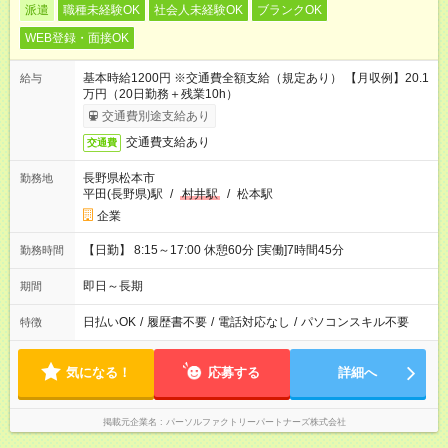
派遣
職種未経験OK
社会人未経験OK
ブランクOK
WEB登録・面接OK
基本時給1200円 ※交通費全額支給（規定あり） 【月収例】20.1
給与
万円（20日勤務＋残業10h）
交通費別途支給あり
交通費支給あり
交通費
長野県松本市
勤務地
平田(長野県)駅
/
村井駅
/
松本駅
企業
【日勤】 8:15～17:00 休憩60分 [実働]7時間45分
勤務時間
即日～長期
期間
日払いOK
/
履歴書不要
/
電話対応なし
/
パソコンスキル不要
特徴
気になる！
応募する
詳細へ
掲載元企業名
パーソルファクトリーパートナーズ株式会社