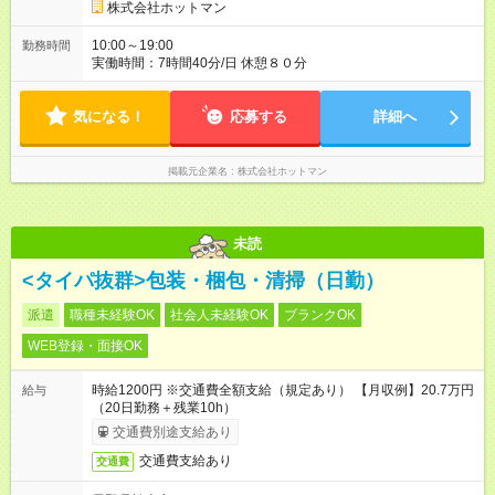
株式会社ホットマン
10:00～19:00
勤務時間
実働時間：7時間40分/日 休憩８０分
気になる！
応募する
詳細へ
掲載元企業名
株式会社ホットマン
未読
<タイパ抜群>包装・梱包・清掃（日勤）
派遣
職種未経験OK
社会人未経験OK
ブランクOK
WEB登録・面接OK
時給1200円 ※交通費全額支給（規定あり） 【月収例】20.7万円
給与
（20日勤務＋残業10h）
交通費別途支給あり
交通費支給あり
交通費