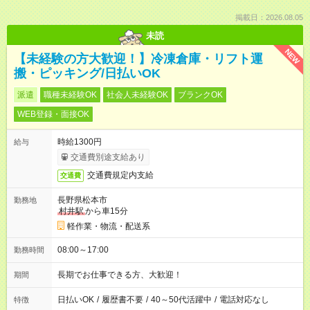
掲載日：2026.08.05
未読
NEW
【未経験の方大歓迎！】冷凍倉庫・リフト運
搬・ピッキング/日払いOK
派遣
職種未経験OK
社会人未経験OK
ブランクOK
WEB登録・面接OK
時給1300円
給与
交通費別途支給あり
交通費規定内支給
交通費
長野県松本市
勤務地
村井駅
から車15分
軽作業・物流・配送系
08:00～17:00
勤務時間
長期でお仕事できる方、大歓迎！
期間
日払いOK
/
履歴書不要
/
40～50代活躍中
/
電話対応なし
特徴