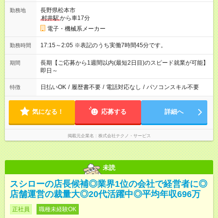
長野県松本市
勤務地
村井駅
から車17分
電子・機械系メーカー
17:15～2:05 ※表記のうち実働7時間45分です。
勤務時間
長期【ご応募から1週間以内(最短2日目)のスピード就業が可能】
期間
即日～
日払いOK
/
履歴書不要
/
電話対応なし
/
パソコンスキル不要
特徴
気になる！
応募する
詳細へ
掲載元企業名
株式会社テクノ・サービス
未読
スシローの店長候補◎業界1位の会社で経営者に◎
店舗運営の裁量大◎20代活躍中◎平均年収696万
正社員
職種未経験OK