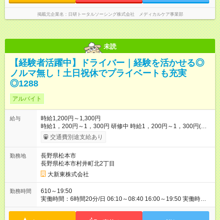
掲載元企業名
日研トータルソーシング株式会社 メディカルケア事業部
未読
【経験者活躍中】ドライバー｜経験を活かせる◎
ノルマ無し！土日祝休でプライベートも充実
◎1288
アルバイト
時給1,200円～1,300円
給与
時給1，200円～1，300円 研修中 時給1，200円～1，300円(研
修期間5日 習熟度により変動) 研修中も給与は変わりません。交
交通費別途支給あり
通費規定内支給 【試用期間】試用期間なし
長野県松本市
勤務地
長野県松本市村井町北2丁目
大新東株式会社
610～19:50
勤務時間
実働時間：6時間20分/日 06:10～08:40 16:00～19:50 実働時間6
時間20分 中抜け：あり（08:40～16:00） 週の労働日数：6日