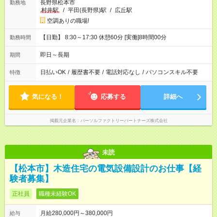
長野県松本市
勤務地
村井駅
/
平田(長野県)駅
/
広丘駅
空調ありの職場!
【日勤】 8:30～17:30 休憩60分 [実働]8時間00分
勤務時間
即日～長期
期間
日払いOK
/
履歴書不要
/
電話対応なし
/
パソコンスキル不要
特徴
気になる！
応募する
詳細へ
掲載元企業名
パーソルファクトリーパートナーズ株式会社
未読
【松本市】木造住宅の電気設備設計のお仕事【経
験者募集】
正社員
職種未経験OK
月給280,000円～380,000円
給与