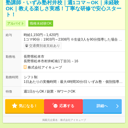
塾講師・いずみ塾村井校｜週1コマ～OK｜未経験
OK｜教える楽しさ実感！丁寧な研修で安心スター
ト！
アルバイト
職種未経験OK
時給1,150円～1,420円
給与
1コマ90分：1903円～2308円 ※生徒3人を90分指導した場合 ✅
勤務日数・期間に応じた昇給あります！ 【試用期間】試用期間
交通費別途支給あり
なし
長野県松本市
勤務地
長野県松本市村井町南1丁目31－16
株式会社アイキューブ
シフト制
勤務時間
1日あたりの実働時間：最大4時間30分/日 いずみ塾・個別指導の
勤務時間帯は以下の通りです。 ↓ ・16:40～18:10 ・18:20～
19:50 ・20:00～21:30 勤務曜日：火・水・木・金・土 上記よ
週1日からOK / 副業・WワークOK
特徴
り、週1回1コマ90分からの勤務可能です。 自分のペース・空き
時間で働きたい方、 バイトでしっかり稼ぎたい方、 どちらもお
気軽にご相談ください。
気になる！
応募する
詳細へ
掲載元企業名
株式会社アイキューブ