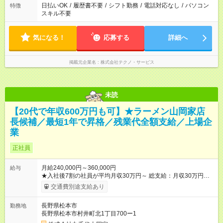
日払いOK
/
履歴書不要
/
シフト勤務
/
電話対応なし
/
パソコン
特徴
スキル不要
気になる！
応募する
詳細へ
掲載元企業名
株式会社テクノ・サービス
未読
【20代で年収600万円も可】★ラーメン山岡家店
長候補／最短1年で昇格／残業代全額支給／上場企
業
正社員
月給240,000円～360,000円
給与
★入社後7割の社員が平均月収30万円～ 総支給：月収30万円～
35万円 （内訳例） 基本給 24万円～ 残業手当 5万円～6万円
交通費別途支給あり
（1分単位で全額支給）（月30時間想定） 深夜手当 1万円～2
万円（月30時間想定） ※経験・能力により、優遇いたします。
長野県松本市
勤務地
※勤務時間により深夜割増手当支給 ◎残業代は1分単位で全額支
長野県松本市村井町北1丁目700ー1
給！ ◎固定残業代なし ◎入社時の給与は経験やスキルなどを考