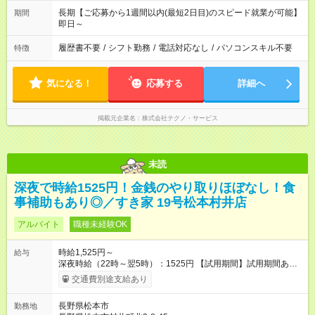
長期【ご応募から1週間以内(最短2日目)のスピード就業が可能】
期間
即日～
履歴書不要
/
シフト勤務
/
電話対応なし
/
パソコンスキル不要
特徴
気になる！
応募する
詳細へ
掲載元企業名
株式会社テクノ・サービス
未読
深夜で時給1525円！金銭のやり取りほぼなし！食
事補助もあり◎／すき家 19号松本村井店
アルバイト
職種未経験OK
時給1,525円～
給与
深夜時給（22時～翌5時）：1525円 【試用期間】試用期間あり
試用期間の長さ：1ヶ月 雇用形態、給与は本採用時と同じです。
交通費別途支給あり
試用期間の実態は30日（※条件変更なし）ですが、切り上げで
一ヶ月とさせていただきます。 研修制度あり：15時間(研修中も
長野県松本市
勤務地
同時給）