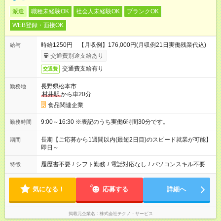
派遣
職種未経験OK
社会人未経験OK
ブランクOK
WEB登録・面接OK
時給1250円 【月収例】176,000円(月収例21日実働残業代込)
給与
交通費別途支給あり
交通費支給有り
交通費
長野県松本市
勤務地
村井駅
から車20分
食品関連企業
9:00～16:30 ※表記のうち実働6時間30分です。
勤務時間
長期【ご応募から1週間以内(最短2日目)のスピード就業が可能】
期間
即日～
履歴書不要
/
シフト勤務
/
電話対応なし
/
パソコンスキル不要
特徴
気になる！
応募する
詳細へ
掲載元企業名
株式会社テクノ・サービス