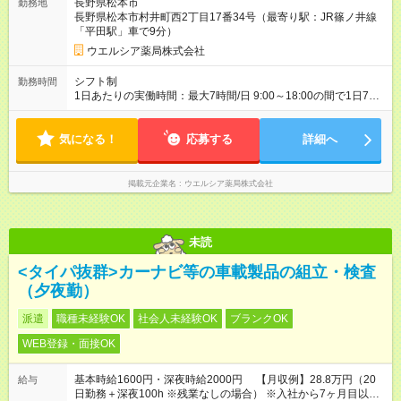
長野県松本市
勤務地
間の長さ：3ヶ月 雇用形態、給与は本採用時と同じです。
長野県松本市村井町西2丁目17番34号（最寄り駅：JR篠ノ井線
「平田駅」車で9分）
ウエルシア薬局株式会社
シフト制
勤務時間
1日あたりの実働時間：最大7時間/日 9:00～18:00の間で1日7時
間の勤務 ☆週2～5日の勤務 ※勤務曜日応相談 ☆未経験・無資格
可
気になる！
応募する
詳細へ
掲載元企業名
ウエルシア薬局株式会社
未読
<タイパ抜群>カーナビ等の車載製品の組立・検査
（夕夜勤）
派遣
職種未経験OK
社会人未経験OK
ブランクOK
WEB登録・面接OK
基本時給1600円・深夜時給2000円 【月収例】28.8万円（20
給与
日勤務＋深夜100h ※残業なしの場合） ※入社から7ヶ月目以降