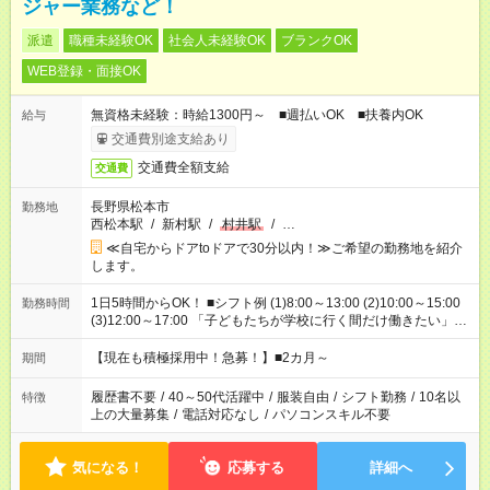
ジャー業務など！
派遣
職種未経験OK
社会人未経験OK
ブランクOK
WEB登録・面接OK
無資格未経験：時給1300円～ ■週払いOK ■扶養内OK
給与
交通費別途支給あり
交通費全額支給
交通費
長野県松本市
勤務地
西松本駅
/
新村駅
/
村井駅
/
…
≪自宅からドアtoドアで30分以内！≫ご希望の勤務地を紹介
します。
1日5時間からOK！ ■シフト例 (1)8:00～13:00 (2)10:00～15:00
勤務時間
(3)12:00～17:00 「子どもたちが学校に行く間だけ働きたい」
「余裕を持って夕飯の準備がしたい」 「午前中は働いて、午後
はプライベートの時間にしたい」 など、ご希望を教えてくださ
【現在も積極採用中！急募！】■2カ月～
期間
いね。 ※Wワーク希望の方へ 今ご覧のお仕事で希望する勤務時
間と、もう1つのお仕事の勤務時間。 合計で週40時間を超える
履歴書不要
/
40～50代活躍中
/
服装自由
/
シフト勤務
/
10名以
特徴
場合は応募できません。
上の大量募集
/
電話対応なし
/
パソコンスキル不要
気になる！
応募する
詳細へ