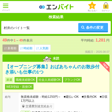
0
メニュー
気になる！
ログイン
検索結果
条件の変更
村井のバイト一覧
49
1,281
件中
1
～
49
件表示
平均時給:
円
新着順
時給順
人気順
掲載日：2026.08.07
未読
NEW
【オープニング募集】おばあちゃんのお散歩付
き添いも仕事の1つ
派遣
職種未経験OK
社会人未経験OK
ブランクOK
WEB登録・面接OK
無資格未経験：時給1250円～ ■週払いOK ■扶養内OK ■日収
給与
1万円以上
交通費別途支給あり