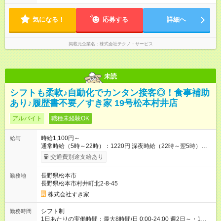
気になる！
応募する
詳細へ
掲載元企業名
株式会社テクノ・サービス
未読
シフトも柔軟♪自動化でカンタン接客◎！食事補助
あり♪履歴書不要／すき家 19号松本村井店
アルバイト
職種未経験OK
時給1,100円～
給与
通常時給（5時～22時）：1220円 深夜時給（22時～翌5時）：
1525円 高校生時給：1100円 【特別手当】早朝手当（5：00-9：
交通費別途支給あり
00）時給+150円 【試用期間】試用期間あり 試用期間の長さ：1
ヶ月 雇用形態、給与は本採用時と同じです。 試用期間の実態は
長野県松本市
勤務地
30日（※条件変更なし）ですが、切り上げで一ヶ月とさせてい
長野県松本市村井町北2-8-45
ただきます。 研修制度あり：15時間(研修中も同時給）
株式会社すき家
シフト制
勤務時間
1日あたりの実働時間：最大8時間/日 0:00-24:00 週2日～・1日