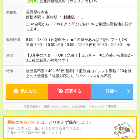
交通費全額支給（ガソリン代もOK！）
交通費
長野県松本市
勤務地
西松本駅
/
新村駅
/
村井駅
/
…
≪自宅からドアtoドアで30分以内！≫ご希望の勤務地を紹介
します。
9:00～18:00（休憩60分） ■ご希望があれば下記シフトもOK！
勤務時間
早番 7:00～16:00 遅番 10:00～19:00 夜勤 16:30～翌9:30 「家族
と休みを合わせたい」 「余裕を持って夕飯の準備がしたい」
「できれば残業はしたくない」 など、ご希望を教えてください
【8月中のスタートOK！急募！】2カ月～ ■ご応募から最短2～
期間
ね。 ※Wワーク希望の方へ 今ご覧のお仕事で希望する勤務時間
3日後に就業が可能です！
と、もう1つのお仕事の勤務時間。 合計で週40時間を超える場
合は応募できません。
履歴書不要
/
40～50代活躍中
/
服装自由
/
シフト勤務
/
10名以
特徴
上の大量募集
/
電話対応なし
/
パソコンスキル不要
気になる！
応募する
詳細へ
掲載元企業名
日研トータルソーシング株式会社 メディカルケア事業部
興味のあるバイト
は、とりあえず保存しよう♪
保存した求人は、後からまとめて応募できるよ。
企業からアプローチが届くことも！