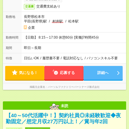
交通費支給あり
交通費
長野県松本市
勤務地
平田(長野県)駅
/
村井駅
/
松本駅
企業
【日勤】 8:15～17:00 休憩60分 [実働]7時間45分
勤務時間
即日～長期
期間
日払いOK
/
履歴書不要
/
電話対応なし
/
パソコンスキル不要
特徴
気になる！
応募する
詳細へ
掲載元企業名
パーソルファクトリーパートナーズ株式会社
未読
【40～50代活躍中！】契約社員◎未経験歓迎◆夜
勤固定／想定月収27万円以上！／賞与年2回