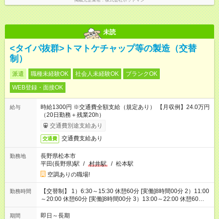
掲載元企業名
株式会社ホットマン
未読
<タイパ抜群>トマトケチャップ等の製造（交替
制）
派遣
職種未経験OK
社会人未経験OK
ブランクOK
WEB登録・面接OK
時給1300円 ※交通費全額支給（規定あり） 【月収例】24.0万円
給与
（20日勤務＋残業20h）
交通費別途支給あり
交通費支給あり
交通費
長野県松本市
勤務地
平田(長野県)駅
/
村井駅
/
松本駅
空調ありの職場!
【交替制】 1）6:30～15:30 休憩60分 [実働]8時間00分 2）11:00
勤務時間
～20:00 休憩60分 [実働]8時間00分 3）13:00～22:00 休憩60
分 [実働]8時間00分 ＊例：１）5勤2休→２）5勤2休→３）5勤2
休のような流れです
即日～長期
期間