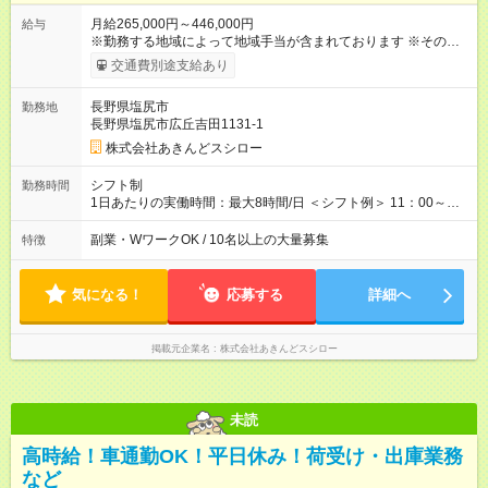
月給265,000円～446,000円
給与
※勤務する地域によって地域手当が含まれております ※その他ブ
ロック外勤務手当を支給。1分単位での残業代（100％支給）や
交通費別途支給あり
年3回の賞与、諸手当も別途支給します。 ＜月給例＞ 【例1】転
勤のない「エリア限定勤務制度」の場合 東京23区内勤務の場
長野県塩尻市
勤務地
合：月給28万円＋残業代・諸手当 ※地域手当2万円が含まれま
長野県塩尻市広丘吉田1131-1
す。 【例2】転居可能の「ブロック限定勤務制度」の場合 ブロ
ック外東京23区内勤務の場合：月給29万5000円＋残業代・諸手
株式会社あきんどスシロー
当 ※地域手当2万円やブロック外勤務手当1万5000円が含まれま
す。 ＜水準以上の収入を得られる環境！＞ 全社員の平均年収は
シフト制
勤務時間
603万円（平均月給38万9000円／2025年度実績）で、店長の平
1日あたりの実働時間：最大8時間/日 ＜シフト例＞ 11：00～
均年収は696万円（平均月給43万9000円／2025年度実績）。 さ
20：00、12：00～21：00、15：00～24：00 ※1ヶ月単位の変
らに自己負担額2万円の寮や各種手当があるため「前職より貯金
形労働時間制（週平均実働40時間） ◎残業は月30h程度。1店舗
副業・WワークOK / 10名以上の大量募集
特徴
できている」と話す社員が多くいます！ 【試用期間】試用期間
に複数社員が配属されるためシフトを調整しやすいのが特徴。
あり 試用期間の長さ：3ヶ月 雇用形態、給与は本採用時と同じ
出勤前にジムに通う社員も多くいま す。繁忙期以外は1日通して
です。
働くことがほぼありません！
気になる！
応募する
詳細へ
掲載元企業名
株式会社あきんどスシロー
未読
高時給！車通勤OK！平日休み！荷受け・出庫業務
など