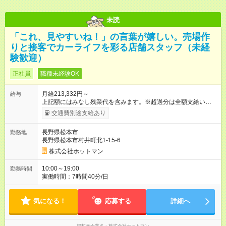
未読
「これ、見やすいね！」の言葉が嬉しい。売場作
りと接客でカーライフを彩る店舗スタッフ（未経
験歓迎）
正社員
職種未経験OK
月給213,332円～
給与
上記額にはみなし残業代を含みます。※超過分は全額支給いたし
ます。 みなし残業代 25,332円 以上／月 みなし残業時間 18.34
交通費別途支給あり
時間／月 上記額には開店準備早出手当（固定残業代）１８．３
４時間分、２５，３３２円を含みます。超過分は全額支給しま
長野県松本市
勤務地
す。 【試用期間】試用期間あり 試用期間の長さ：3ヶ月 雇用形
長野県松本市村井町北1-15-6
態、給与は本採用時と同じです。
株式会社ホットマン
10:00～19:00
勤務時間
実働時間：7時間40分/日
気になる！
応募する
詳細へ