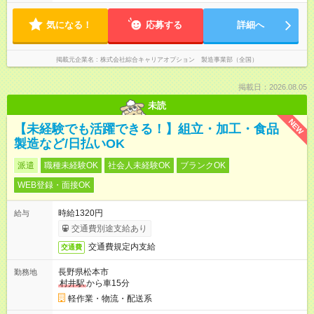
気になる！
応募する
詳細へ
掲載元企業名
株式会社綜合キャリアオプション 製造事業部（全国）
掲載日：2026.08.05
未読
NEW
【未経験でも活躍できる！】組立・加工・食品
製造など/日払いOK
派遣
職種未経験OK
社会人未経験OK
ブランクOK
WEB登録・面接OK
時給1320円
給与
交通費別途支給あり
交通費規定内支給
交通費
長野県松本市
勤務地
村井駅
から車15分
軽作業・物流・配送系