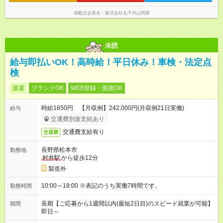
掲載元企業名
株式会社丸千代山岡家
未読
給与即払いOK！高時給！平日休み！車検・法定点
検
派遣
ブランクOK
WEB登録・面接OK
時給1650円 【月収例】242,000円(月収例21日実働)
給与
交通費別途支給あり
交通費支給有り
交通費
長野県松本市
勤務地
村井駅
から徒歩12分
製造外
10:00～18:00 ※表記のうち実働7時間です。
勤務時間
長期【ご応募から1週間以内(最短2日目)のスピード就業が可能】
期間
即日～