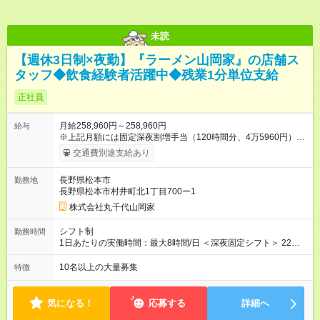
未読
【週休3日制×夜勤】『ラーメン山岡家』の店舗ス
タッフ◆飲食経験者活躍中◆残業1分単位支給
正社員
月給258,960円～258,960円
給与
※上記月額には固定深夜割増手当（120時間分、4万5960円）を
含みます。深夜勤務が120時間を超えた場合は追加で支給しま
交通費別途支給あり
す。 ★想定月収は【30万円（月給額＋深夜手当4万5960円＋残
業代）】です。 ★残業代は全額支給（1分単位で支給）。その
長野県松本市
勤務地
他、賞与や各種手当も支給します。 ★年2回の昇給チャンスあ
長野県松本市村井町北1丁目700ー1
り。継続的に収入アップできる環境です ＜店長へのチャレンジ
も可能！＞ ◎将来的に、週休2日の働き方に変更して【店長候
株式会社丸千代山岡家
補】のポジションに挑戦することも可能です！店長昇格後には
【月給41万円以上】となります！ ｜月収イメージ ・店長：43万
シフト制
勤務時間
円以上 ・ミドル店長：46万円以上 ・ミドル店長（最上位）：60
1日あたりの実働時間：最大8時間/日 ＜深夜固定シフト＞ 22時
万円以上 ・SV：70万円以上 【試用期間】試用期間あり 試用期
00分～7時00分 └月残業30～40時間と少なめです。 ★深夜勤務
間の長さ：3ヶ月 雇用形態、給与は本採用時と同じです。
は初めて…という先輩も多数！勤務日や時間が一定のため生活
10名以上の大量募集
特徴
リズムを崩すことなく働けます。例えば勤務後はゆっくり休
み、午後から夕方は家族と過ごす時間を確保する、という生活
をしながらリズムを確立している先輩が多いです。
気になる！
応募する
詳細へ