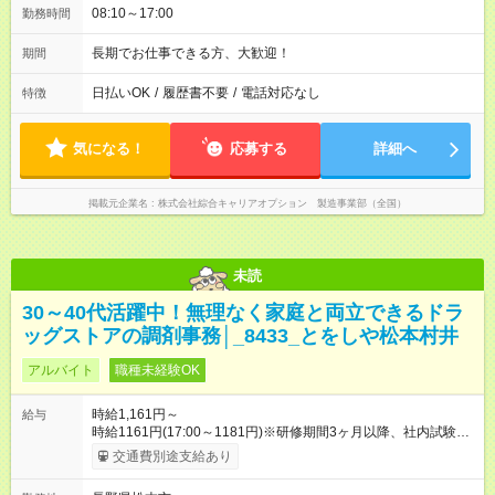
08:10～17:00
勤務時間
長期でお仕事できる方、大歓迎！
期間
日払いOK
/
履歴書不要
/
電話対応なし
特徴
気になる！
応募する
詳細へ
掲載元企業名
株式会社綜合キャリアオプション 製造事業部（全国）
未読
30～40代活躍中！無理なく家庭と両立できるドラ
ッグストアの調剤事務│_8433_とをしや松本村井
アルバイト
職種未経験OK
時給1,161円～
給与
時給1161円(17:00～1181円)※研修期間3ヶ月以降、社内試験に
よる更新判定あり 社内試験合格後、時給＋50～100円の昇給あ
交通費別途支給あり
り （大学生は＋20円） 試用期間あり：入社日から3ヶ月間／本
採用と待遇は変わりません。 【試用期間】試用期間あり 試用期