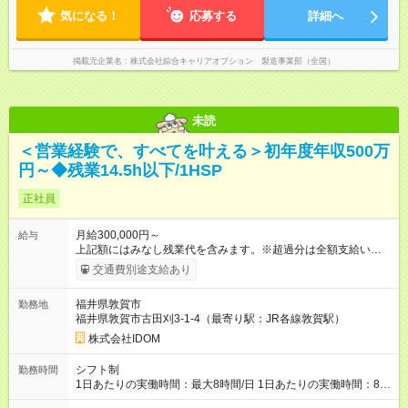
気になる！
応募する
詳細へ
掲載元企業名
株式会社綜合キャリアオプション 製造事業部（全国）
未読
＜営業経験で、すべてを叶える＞初年度年収500万
円～◆残業14.5h以下/1HSP
正社員
月給300,000円～
給与
上記額にはみなし残業代を含みます。※超過分は全額支給いたし
ます。 みなし残業代 40,817円 以上／月 みなし残業時間 20時間
交通費別途支給あり
／月 月給＋インセンティブ＋賞与 ※前職給与・経験を考慮し、
決定いたします。 ＼頑張りはさらに給与で還元！／ ★昇給査定
福井県敦賀市
勤務地
年1回 ★能力給査定年3回 ★賞与年2回／平均3ヶ月分 ★インセン
福井県敦賀市古田刈3-1-4（最寄り駅：JR各線敦賀駅）
ティブ（毎月支給／年平均支給額：90万円） ★管理職昇格後：
月収目安55万円、年収650万円～1000万円前後 ◎キャリアアッ
株式会社IDOM
プも応援！ 若手のうちから、様々なキャリアにチャレンジでき
るのも当社ならでは。1年後に店長になったメンバーもいます。
シフト制
勤務時間
【試用期間】試用期間あり 試用期間の長さ：4ヶ月 雇用形態、
1日あたりの実働時間：最大8時間/日 1日あたりの実働時間：8時
給与は本採用時と同じです。
間 シフト制