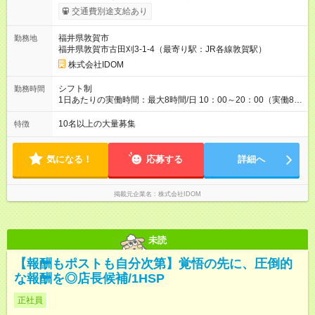
ます。 みなし残業代 40,817円 以上／月 みなし残業時間 20時間
交通費別途支給あり
／月 月給＋インセンティブ＋賞与 ※前職給与・経験を考慮し、
決定いたします。 ＼頑張りはさらに給与で還元！／ ★昇給査定
福井県敦賀市
勤務地
年1回 ★能力給査定年3回 ★賞与年2回／平均3ヶ月分 ★インセン
福井県敦賀市古田刈3-1-4（最寄り駅：JR各線敦賀駅）
ティブ（毎月支給／年平均支給額：90万円） ★管理職昇格後：
月収目安55万円、年収650万円～1000万円前後 ◎キャリアアッ
株式会社IDOM
プも応援！ 若手のうちから、様々なキャリアにチャレンジでき
るのも当社ならでは。1年後に店長になったメンバーもいます。
シフト制
勤務時間
【試用期間】試用期間あり 試用期間の長さ：4ヶ月 雇用形態、
1日あたりの実働時間：最大8時間/日 10：00～20：00（実働8時
給与は本採用時と同じです。
間） ★ムリのない働き方にしています。 「夜9時以降の社内チ
ャット使用禁止」「休日の機器使用禁止」などルールを設けて
10名以上の大量募集
特徴
います。一人ひとりが前向きに働けるよう、これからも環境を
整えていくのでご安心ください。
気になる！
応募する
詳細へ
掲載元企業名
株式会社IDOM
未読
【報酬もポストも自分次第】覚悟の先に、圧倒的
な報酬を◎店長候補/1HSP
正社員