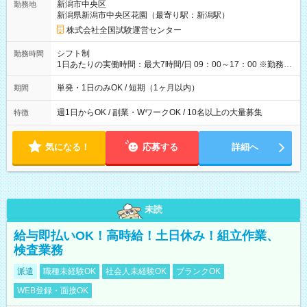
新潟市中央区
勤務地
例】 ・河合塾模擬試験 8:30～17:30（休憩1時間） 時給1,300円
新潟県新潟市中央区花園（最寄り駅：新潟駅）
×8時間＝日収10,400円＋交通費 ※当日の役割により時給＋100
円の場合あり ・国家試験 7:00～13:30（休憩なし） 時給1,300
株式会社全国試験運営センター
円（役割手当＋100円）×6時間＝日収8,400円＋交通費 【試用期
間】試用期間なし
シフト制
勤務時間
1日あたりの実働時間：最大7時間/日 09：00～17：00 ※勤務時
間は 試験により異なります。
単発・1日のみOK / 短期（1ヶ月以内）
期間
週1日からOK / 副業・WワークOK / 10名以上の大量募集
特徴
気になる！
応募する
詳細へ
未読
給与即払いOK！高時給！土日休み！組立作業、
検査業務
派遣
職種未経験OK
社会人未経験OK
ブランクOK
WEB登録・面接OK