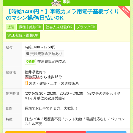
未読
NEW
【時給1400円＊】車載カメラ用電子基板づくり
のマシン操作/日払いOK
派遣
職種未経験OK
社会人未経験OK
ブランクOK
WEB登録・面接OK
時給1400～1750円
給与
交通費別途支給あり
交通費規定内支給
交通費
福井県敦賀市
勤務地
西敦賀駅
から徒歩15分
製造・建築・土木・製造技術系
(2交替)8:30～20:30、20:30～翌8:30 ※3交替の選択も可能
勤務時間
※1ヶ月単位の変形労働制
長期でお仕事できる方、大歓迎！
期間
日払いOK
/
履歴書不要
/
シフト勤務
/
電話対応なし
/
パソコン
特徴
スキル不要