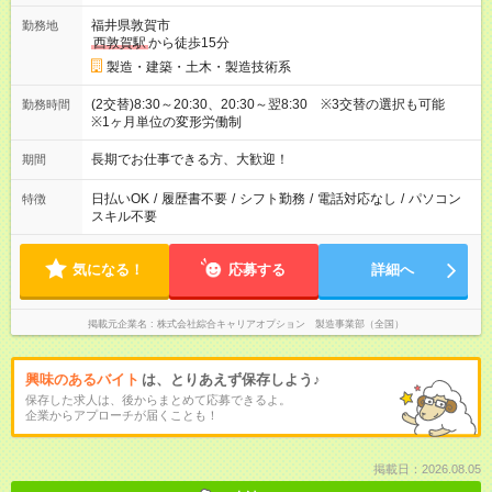
福井県敦賀市
勤務地
西敦賀駅
から徒歩15分
製造・建築・土木・製造技術系
(2交替)8:30～20:30、20:30～翌8:30 ※3交替の選択も可能
勤務時間
※1ヶ月単位の変形労働制
長期でお仕事できる方、大歓迎！
期間
日払いOK
/
履歴書不要
/
シフト勤務
/
電話対応なし
/
パソコン
特徴
スキル不要
気になる！
応募する
詳細へ
掲載元企業名
株式会社綜合キャリアオプション 製造事業部（全国）
興味のあるバイト
は、とりあえず保存しよう♪
保存した求人は、後からまとめて応募できるよ。
企業からアプローチが届くことも！
掲載日：2026.08.05