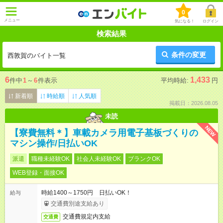
0
メニュー
気になる！
ログイン
検索結果
条件の変更
西敦賀のバイト一覧
6
1,433
件中
1
～
6
件表示
平均時給:
円
新着順
時給順
人気順
掲載日：2026.08.05
未読
NEW
【寮費無料＊】車載カメラ用電子基板づくりの
マシン操作/日払いOK
派遣
職種未経験OK
社会人未経験OK
ブランクOK
WEB登録・面接OK
時給1400～1750円 日払いOK！
給与
交通費別途支給あり
交通費規定内支給
交通費