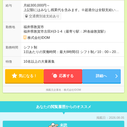
月給300,000円～
給与
上記額にはみなし残業代を含みます。※超過分は全額支給いたし
ます。 みなし残業代 38,266円 以上／月 みなし残業時間 20時間
交通費別途支給あり
／月 ◎インセンティブ＋賞与あり！ ◎前職給与・経験を考慮
し、決定いたします。 ＝頑張りはしっかり還元！＝ ★昇給査定
福井県敦賀市
勤務地
年1回 ★能力給査定年3回 ★賞与年2回／平均3ヶ月分 ★インセン
福井県敦賀市古田刈3-1-4（最寄り駅：JR各線敦賀駅）
ティブ（毎月支給／年平均支給額：90万円） ★管理職昇格後：
月収目安55万円、年収650万円～1000万円前後 ＝キャリアアッ
株式会社IDOM
プも応援！＝ 若手のうちから、様々なキャリアにチャレンジで
きるのも当社ならでは。1年後に店長になったメンバーもいま
シフト制
勤務時間
す。 【試用期間】試用期間あり 試用期間の長さ：4ヶ月 雇用形
1日あたりの実働時間：最大8時間/日 シフト制／10：00～20：
態、給与は本採用時と同じです。 ＝『ストアプロ』という道も
00 ★月の平均残業時間は14.5時間！ 「閉店当番制の導入」「小
選べる＝ 『ストアプロ制度』では、業務委託契約を結び、店舗
型店での定休日の設定」「夜9時以降の社内チャット使用禁止」
10名以上の大量募集
特徴
運営を行なう新しい働き方。独立するわけではないので、正社
など、体制の見直しをしながら残業時間の削減に成功していま
員としての雇用は引き続き守られますし、毎月固定給も支給。
す！今後も前向きに働けるよう、環境を整えていくのでご安心
リスクを抑えながら、より大きな裁量をもって店舗運営を手掛
ください。
気になる！
応募する
詳細へ
けられます。
掲載元企業名
株式会社IDOM
あなたの閲覧履歴からのオススメ
掲載日：2026.08.05
未読