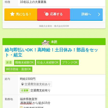
10名以上の大量募集
特徴
気になる！
応募する
詳細へ
掲載元企業名
株式会社IDOM
未読
給与即払いOK！高時給！土日休み！部品をセッ
ト・組立
派遣
職種未経験OK
社会人未経験OK
ブランクOK
WEB登録・面接OK
時給1500円
給与
交通費別途支給あり
交通費支給有り
交通費
福井県敦賀市
勤務地
西敦賀駅
から徒歩15分