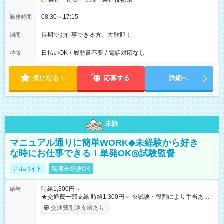
製造・建築・土木・製造技術系
08:30～17:15
勤務時間
長期でお仕事できる方、大歓迎！
期間
日払いOK
/
履歴書不要
/
電話対応なし
特徴
気になる！
応募する
詳細へ
未読
マニュアル通りに簡単WORK◆未経験から好き
な時にお仕事できる！単発OK◎試験監督
アルバイト
職種未経験OK
時給1,300円～
給与
★交通費一部支給 時給1,300円～ ※試験・役割により手当あり
※勤務回数により昇給あり 【即給（前払い）オプションあ
交通費別途支給あり
り！】 希望される場合、勤務から1週間ほどで給与の一部を受け
取れます。 ※手数料418円がかかります。 【過去試験日の収入