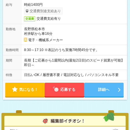
時給1400円
給与
交通費別途支給あり
交通費支給有り
交通費
長野県松本市
勤務地
村井駅から車16分
電子・機械系メーカー
8:30～17:10 ※表記のうち実働7時間45分です。
勤務時間
長期【ご応募から1週間以内(最短2日目)のスピード就業が可能】
期間
即日～
日払いOK
/
履歴書不要
/
電話対応なし
/
パソコンスキル不要
特徴
気になる！
応募する
詳細へ