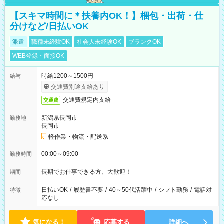
【スキマ時間に＊扶養内OK！】梱包・出荷・仕
分けなど/日払いOK
派遣
職種未経験OK
社会人未経験OK
ブランクOK
WEB登録・面接OK
時給1200～1500円
給与
交通費別途支給あり
交通費規定内支給
交通費
新潟県長岡市
勤務地
長岡市
軽作業・物流・配送系
00:00～09:00
勤務時間
長期でお仕事できる方、大歓迎！
期間
日払いOK
/
履歴書不要
/
40～50代活躍中
/
シフト勤務
/
電話対
特徴
応なし
気になる！
応募する
詳細へ