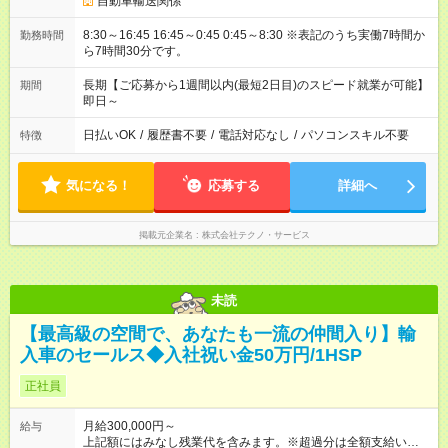
自動車輸送関係
8:30～16:45 16:45～0:45 0:45～8:30 ※表記のうち実働7時間か
勤務時間
ら7時間30分です。
長期【ご応募から1週間以内(最短2日目)のスピード就業が可能】
期間
即日～
日払いOK
/
履歴書不要
/
電話対応なし
/
パソコンスキル不要
特徴
気になる！
応募する
詳細へ
掲載元企業名
株式会社テクノ・サービス
未読
【最高級の空間で、あなたも一流の仲間入り】輸
入車のセールス◆入社祝い金50万円/1HSP
正社員
月給300,000円～
給与
上記額にはみなし残業代を含みます。※超過分は全額支給いたし