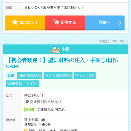
日払いOK
/
履歴書不要
/
電話対応なし
特徴
気になる！
応募する
詳細へ
掲載日：2026.08.05
未読
【初心者歓迎！】型に材料の注入・手直し/日払
いOK
派遣
職種未経験OK
社会人未経験OK
ブランクOK
WEB登録・面接OK
時給1400円
給与
交通費別途支給あり
交通費規定内支給
交通費
富山県富山市
勤務地
速星駅から車5分