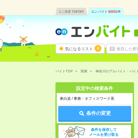
エン派遣
71573
件
エン バイト
82531
件
0
気になるリスト
保存した希
バイトTOP
関東
神奈川のアルバイト・バイ
設定中の検索条件
東白楽 / 事務・オフィスワーク系
条件の変更
条件を保存して
メールを受け取る