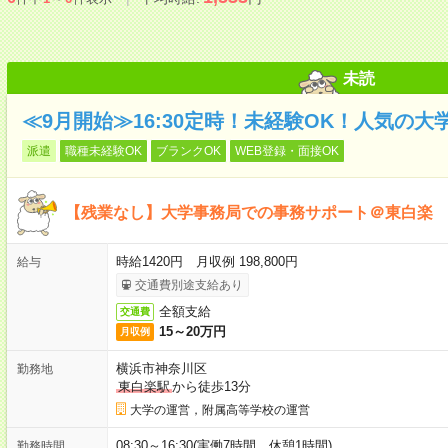
未読
≪9月開始≫16:30定時！未経験OK！人気の
派遣
職種未経験OK
ブランクOK
WEB登録・面接OK
【残業なし】大学事務局での事務サポート＠東白楽
時給1420円 月収例 198,800円
給与
交通費別途支給あり
全額支給
交通費
15～20万円
月収例
横浜市神奈川区
勤務地
東白楽駅
から徒歩13分
大学の運営，附属高等学校の運営
08:30～16:30(実働7時間 休憩1時間)
勤務時間