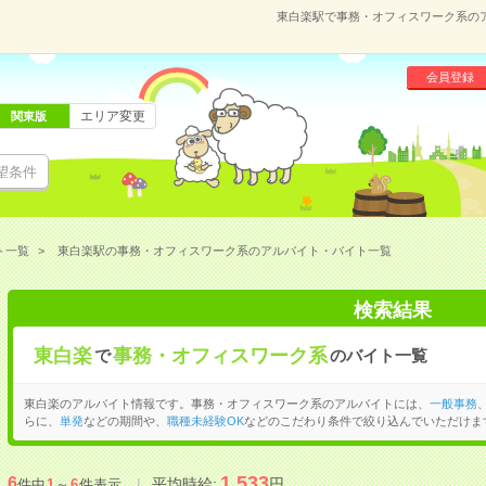
東白楽駅で事務・オフィスワーク系の
会員登録
エリア変更
関東版
望条件
ト一覧
東白楽駅の事務・オフィスワーク系のアルバイト・バイト一覧
検索結果
東白楽
事務・オフィスワーク系
で
のバイト一覧
東白楽のアルバイト情報です。事務・オフィスワーク系のアルバイトには、
一般事務
らに、
単発
などの期間や、
職種未経験OK
などのこだわり条件で絞り込んでいただけま
1,533
6
平均時給:
円
件中
1
～
6
件表示