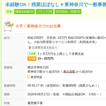
未経験OK！残業ほぼなし▼東神奈川で一般事
派遣
職種未経験OK
ブランクOK
WEB登録・面接OK
大手！東神奈川でのお仕事
時給1550円 月収例 19万円 時給1550円×実働8h×
給与
ん。※給与即受取りサービス利用可（利用条件有）
交通費別途支給あり
1ヶ月3万円を上限として実費支給
交通費
15～20万円
月収例
横浜市神奈川区
勤務地
東神奈川駅から徒歩5分
/
東白楽駅
から徒歩5分
教育関連
08:45-17:45（休憩60分）実働8時間（残業少なめ！）
勤務時間
2026年08月17日～長期 ※開始日相談OK ※8月～！
期間
履歴書不要
特徴