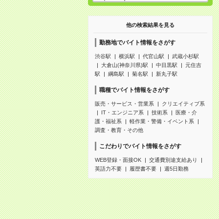
他の検索結果を見る
勤務地でバイト情報をさがす
渋谷駅
横浜駅
代官山駅
武蔵小杉駅
大倉山(神奈川県)駅
中目黒駅
元住吉
駅
綱島駅
菊名駅
新丸子駅
職種でバイト情報をさがす
販売・サービス・営業系
クリエイティブ系
IT・エンジニア系
技術系
医療・介
護・福祉系
軽作業・警備・イベント系
調査・教育・その他
こだわりでバイト情報をさがす
WEB登録・面接OK
交通費別途支給あり
英語力不要
履歴書不要
週5日勤務