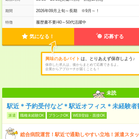
2026年09月上旬～長期 ※9月～！
期間
履歴書不要
/
40～50代活躍中
特徴
気になる！
応募する
興味のあるバイト
は、とりあえず保存しよう♪
保存した求人は、後からまとめて応募できるよ。
企業からアプローチが届くことも！
未読
駅近＊予約受付など＊駅近オフィス＊未経験者
派遣
職種未経験OK
ブランクOK
WEB登録・面接OK
総合病院運営！駅近で通勤しやすい立地！派遣スタ