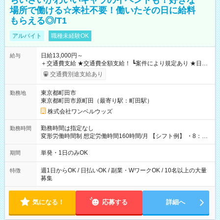
ちいさいかわいいキャラのイベントも！好きな
場所で働ける☆来社不要！働いたその日に給料
もらえる◎/T1
アルバイト
職種未経験OK
日給13,000円～
給与
＋交通費支給 ★交通費全額支給！ ┗案件により規定あり ★日払
いOK！（規定あり） ┗働いたその日に現金GET♪ お仕事後はコ
交通費別途支給あり
ンビニATMから 日払い分を引き落とせます！ 【試用期間】試
用期間なし
東京都町田市
勤務地
東京都町田市原町田（最寄り駅：町田駅）
株式会社ワンベルウッズ
勤務時間は指定なし
勤務時間
変形労働時間制 想定労働時間160時間/月 【シフト例】 ・8：00
～21：00
単発・1日のみOK
期間
週1日からOK / 日払いOK / 副業・WワークOK / 10名以上の大量
特徴
募集
気になる！
応募する
詳細へ