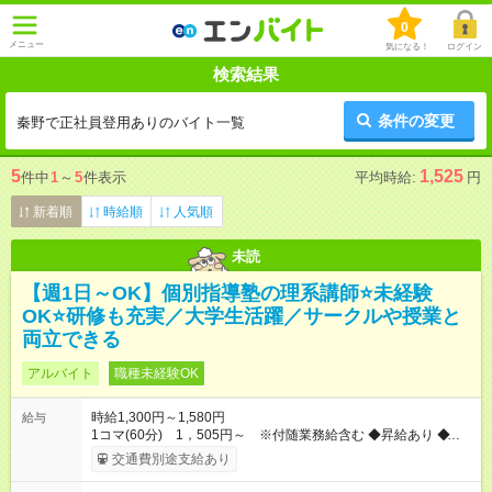
0
メニュー
気になる！
ログイン
検索結果
条件の変更
秦野で正社員登用ありのバイト一覧
5
1,525
件中
1
～
5
件表示
平均時給:
円
新着順
時給順
人気順
未読
【週1日～OK】個別指導塾の理系講師⭐未経験
OK⭐研修も充実／大学生活躍／サークルや授業と
両立できる
アルバイト
職種未経験OK
時給1,300円～1,580円
給与
1コマ(60分) 1，505円～ ※付随業務給含む ◆昇給あり ◆付随
業務給 …授業60分につき付随業務給10分ぶん（205円）を支給
交通費別途支給あり
（付随業務…授業準備、片付け、授業引継書の作成等） ◆研修
期間：授業15～30コマ →研修期間は1コマ(60分)1，430円 ※