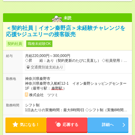
未読
＜契約社員｜イオン秦野店＞未経験チャレンジを
応援✨ジュエリーの接客販売
契約社員
職種未経験OK
月給220,000円～300,000円
給与
◇昇 給：あり（契約更新のたびに見直し） ◇社員登用：あり
（実績・評価をもとに推薦） ※ご入社時の給与希望は面接時に
交通費別途支給あり
お伺いします。 【試用期間】試用期間あり 試用期間の長さ：3
ヶ月 雇用形態、給与は本採用時と同じです。
神奈川県秦野市
勤務地
神奈川県秦野市入船町12-1 イオン秦野ショッピングセンター
1F（最寄り駅：
秦野駅
）
株式会社 ツツミ
シフト制
勤務時間
1日あたりの実働時間：最大8時間/日 ◇シフト制（実働8時間／
休憩60分） 営業時間に合わせて、早番・遅番の交代制 ＼ シフト
例はこちら ／ ・早番：09:45～18:45 ・中番：11:00～20:00 ・
気になる！
遅番：12:00～21:00 ※店舗ローテーションに従う ※希望休制度
応募する
詳細へ
あり（毎月店長に申請）