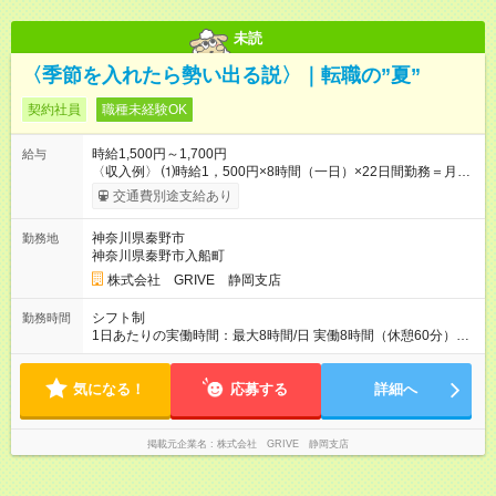
未読
〈季節を入れたら勢い出る説〉｜転職の”夏”
契約社員
職種未経験OK
時給1,500円～1,700円
給与
〈収入例〉 ⑴時給1，500円×8時間（一日）×22日間勤務＝月収
264，000円 ⑵時給1，700円×8時間（一日）×22日間勤務＝月
交通費別途支給あり
収299，200円 ※交通費や残業代もプラスされます◎ 【試用期
間】試用期間あり 試用期間の長さ：3ヶ月 雇用形態、給与は本
神奈川県秦野市
勤務地
採用時と同じです。
神奈川県秦野市入船町
株式会社 GRIVE 静岡支店
シフト制
勤務時間
1日あたりの実働時間：最大8時間/日 実働8時間（休憩60分）
〈シフト例〉 10：00~19：00 11：00~20：00 シフトに準ずる
形となります。 残業はほとんどなく、朝もゆっくり◎ プライベ
気になる！
ートもお仕事も両方しっかり充実！
応募する
詳細へ
掲載元企業名
株式会社 GRIVE 静岡支店