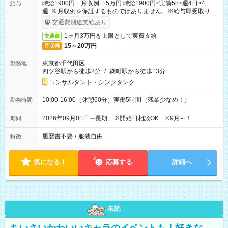
時給1900円 月収例 15万円 時給1900円×実働5h×週4日×4
給与
週 ※月収例を保証するものではありません。※給与即受取りサ
ービス利用可（利用条件有）
交通費別途支給あり
1ヶ月3万円を上限として実費支給
交通費
15～20万円
月収例
東京都千代田区
勤務地
四ツ谷駅から徒歩2分
/
麹町駅から徒歩13分
コンサルタント・シンクタンク
10:00-16:00（休憩60分）実働5時間（残業少なめ！）
勤務時間
2026年09月01日～長期 ※開始日相談OK ※9月～！
期間
履歴書不要
/
服装自由
特徴
気になる！
応募する
詳細へ
未読