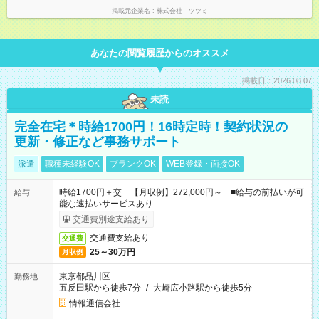
掲載元企業名
株式会社 ツツミ
あなたの閲覧履歴からのオススメ
掲載日：2026.08.07
未読
完全在宅＊時給1700円！16時定時！契約状況の
更新・修正など事務サポート
派遣
職種未経験OK
ブランクOK
WEB登録・面接OK
時給1700円＋交 【月収例】272,000円～ ■給与の前払いが可
給与
能な速払いサービスあり
交通費別途支給あり
交通費支給あり
交通費
25～30万円
月収例
東京都品川区
勤務地
五反田駅から徒歩7分
/
大崎広小路駅から徒歩5分
情報通信会社