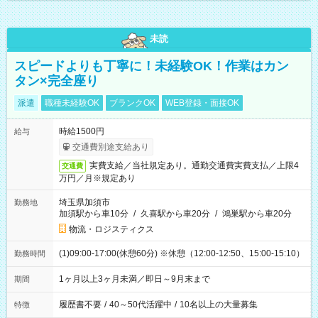
未読
スピードよりも丁寧に！未経験OK！作業はカン
タン×完全座り
派遣
職種未経験OK
ブランクOK
WEB登録・面接OK
時給1500円
給与
交通費別途支給あり
実費支給／当社規定あり。通勤交通費実費支払／上限4
交通費
万円／月※規定あり
埼玉県加須市
勤務地
加須駅から車10分
/
久喜駅から車20分
/
鴻巣駅から車20分
物流・ロジスティクス
(1)09:00-17:00(休憩60分) ※休憩（12:00-12:50、15:00-15:10）
勤務時間
1ヶ月以上3ヶ月未満／即日～9月末まで
期間
履歴書不要
/
40～50代活躍中
/
10名以上の大量募集
特徴