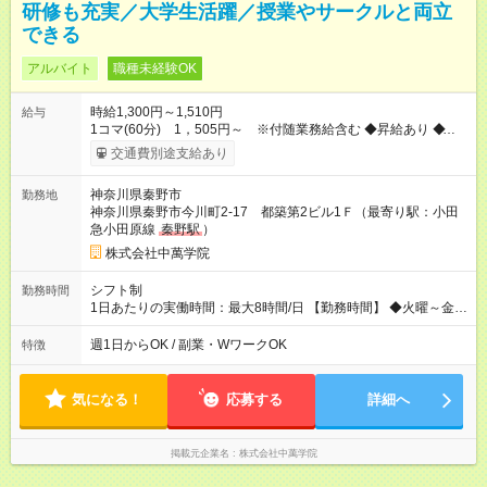
研修も充実／大学生活躍／授業やサークルと両立
できる
アルバイト
職種未経験OK
時給1,300円～1,510円
給与
1コマ(60分) 1，505円～ ※付随業務給含む ◆昇給あり ◆付随
業務給 …授業60分につき付随業務給10分ぶん（205円）を支給
交通費別途支給あり
（付随業務…授業準備、片付け、授業引継書の作成等） ◆研修
期間：授業15～30コマ →研修期間は1コマ(60分)1，430円 ※
神奈川県秦野市
勤務地
付随業務給含む ◆支払い方法：月1回 ◆交通費:全額支給（規定内
神奈川県秦野市今川町2-17 都築第2ビル1Ｆ（最寄り駅：小田
支給） 【試用期間】試用期間なし
急小田原線
秦野駅
）
株式会社中萬学院
シフト制
勤務時間
1日あたりの実働時間：最大8時間/日 【勤務時間】 ◆火曜～金
曜…17：00～21：30 ◆土曜…13：30～21：30 ＊上記時間内
で、週1日～OK！ ＊平日のみOK ＊1日4時間以内OK ＊季節講座
週1日からOK / 副業・WワークOK
特徴
期間は平日も13：30～勤務可能！（教室による） ＊月曜・日曜
日は休講日です。 ＊時間・曜日応相談 ＊週1、2日からOK！ ＊
短時間勤務OK
気になる！
応募する
詳細へ
掲載元企業名
株式会社中萬学院