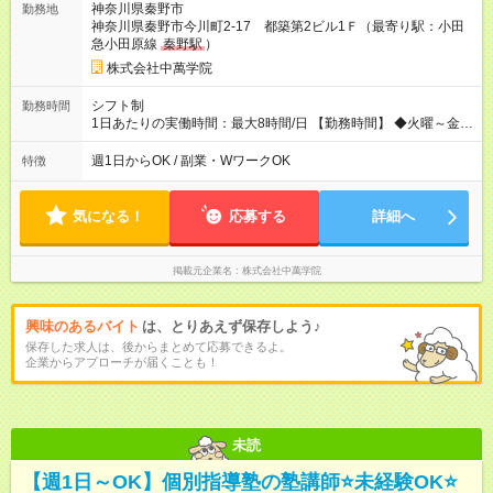
神奈川県秦野市
勤務地
付随業務給含む ◆支払い方法：月1回 ◆交通費:全額支給（規定内
神奈川県秦野市今川町2-17 都築第2ビル1Ｆ（最寄り駅：小田
支給） 【試用期間】試用期間なし
急小田原線
秦野駅
）
株式会社中萬学院
シフト制
勤務時間
1日あたりの実働時間：最大8時間/日 【勤務時間】 ◆火曜～金
曜…16：00～21：40 ◆土曜…13：40～21：40 ＊上記時間内
で、週1日～OK！ ＊平日のみOK ＊1日4時間以内OK ＊季節講座
週1日からOK / 副業・WワークOK
特徴
期間は平日も13：40～勤務可能！（教室による） ＊月曜・日曜
日は休講日です。 ＊時間・曜日応相談 ＊週1、2日からOK！ ＊
短時間勤務OK
気になる！
応募する
詳細へ
掲載元企業名
株式会社中萬学院
興味のあるバイト
は、とりあえず保存しよう♪
保存した求人は、後からまとめて応募できるよ。
企業からアプローチが届くことも！
未読
【週1日～OK】個別指導塾の塾講師⭐未経験OK⭐