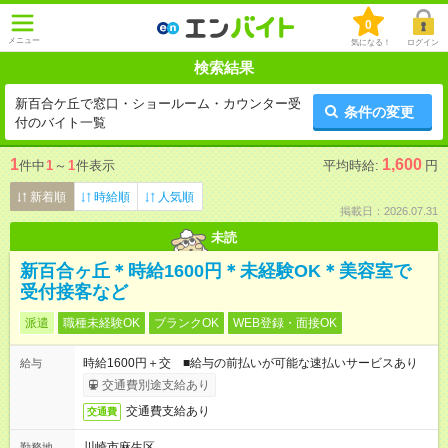
0
メニュー
気になる！
ログイン
検索結果
新百合ケ丘で窓口・ショールーム・カウンター受
条件の変更
付のバイト一覧
1
1,600
件中
1
～
1
件表示
平均時給:
円
新着順
時給順
人気順
掲載日：2026.07.31
未読
新百合ヶ丘＊時給1600円＊未経験OK＊美容室で
受付接客など
派遣
職種未経験OK
ブランクOK
WEB登録・面接OK
時給1600円＋交 ■給与の前払いが可能な速払いサービスあり
給与
交通費別途支給あり
交通費支給あり
交通費
川崎市麻生区
勤務地