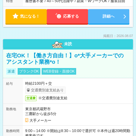
履歴書不要
/
40～50代活躍中
/
副業・WワークOK
/
服装自由
特徴
気になる！
応募する
詳細へ
掲載日：2026.08.07
未読
在宅OK！【働き方自由！】o*大手メーカーでの
アシスタント業務*o！
派遣
ブランクOK
WEB登録・面接OK
時給2100円＋交
給与
交通費別途支給あり
※交通費別途支給
交通費
東京都武蔵野市
勤務地
三鷹駅から徒歩5分
大手メーカー
9:00～14:00 ※開始は8:30～10:00で選択可 ※本件は週20時間勤
勤務時間
務案件です