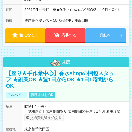
2026/9/1～長期 ※★9月中であれば相談OK! ※9月～OK！
期間
履歴書不要
/
40～50代活躍中
/
服装自由
特徴
気になる！
応募する
詳細へ
未読
【座り＆手作業中心】香水shopの梱包スタッ
フ ★副業OK ★週1日からOK ★1日1時間から
OK
アルバイト
職種未経験OK
時給1,400円～
給与
【試用期間】試用期間あり 試用期間の長さ：1ヶ月 雇用形態、
給与は本採用時と同じです。
交通費別途支給あり
東京都千代田区
勤務地