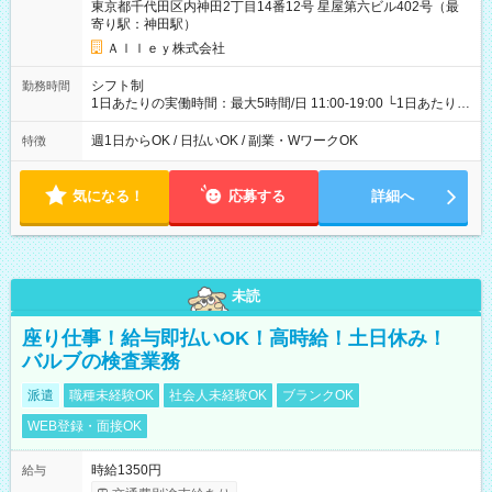
東京都千代田区内神田2丁目14番12号 星屋第六ビル402号（最
寄り駅：神田駅）
Ａｌｌｅｙ株式会社
シフト制
勤務時間
1日あたりの実働時間：最大5時間/日 11:00-19:00 └1日あたりの
実働時間：1-5時間 └上記の時間帯内であれば、いつでも勤務可
能！ └平日・土曜日の中で、お好きな曜日でご勤務いただけま
週1日からOK / 日払いOK / 副業・WワークOK
特徴
す！ 【シフト例】 ・11:00～14:00 ・16:30～19:00 ・13:00～
18:00 などのように、自由な働き方が可能なお仕事です！
気になる！
応募する
詳細へ
未読
座り仕事！給与即払いOK！高時給！土日休み！
バルブの検査業務
派遣
職種未経験OK
社会人未経験OK
ブランクOK
WEB登録・面接OK
時給1350円
給与