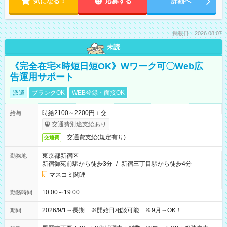
気になる！
応募する
詳細へ
掲載日：2026.08.07
未読
《完全在宅×時短日短OK》Wワーク可〇Web広
告運用サポート
派遣
ブランクOK
WEB登録・面接OK
時給2100～2200円＋交
給与
交通費別途支給あり
交通費支給(規定有り)
交通費
東京都新宿区
勤務地
新宿御苑前駅から徒歩3分
/
新宿三丁目駅から徒歩4分
マスコミ関連
10:00～19:00
勤務時間
2026/9/1～長期 ※開始日相談可能 ※9月～OK！
期間