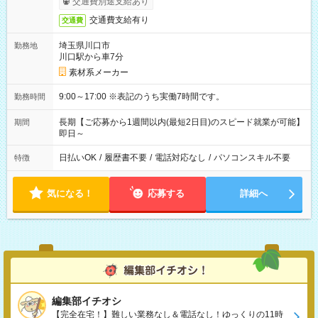
交通費別途支給あり
交通費支給有り
交通費
埼玉県川口市
勤務地
川口駅から車7分
素材系メーカー
9:00～17:00 ※表記のうち実働7時間です。
勤務時間
長期【ご応募から1週間以内(最短2日目)のスピード就業が可能】
期間
即日～
日払いOK
/
履歴書不要
/
電話対応なし
/
パソコンスキル不要
特徴
気になる！
応募する
詳細へ
編集部イチオシ
【完全在宅！】難しい業務なし＆電話なし！ゆっくりの11時