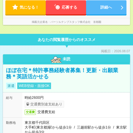
気になる！
応募する
詳細へ
掲載元企業名
パーソルテンプスタッフ株式会社 首都圏
あなたの閲覧履歴からのオススメ
掲載日：2026.08.07
未読
ほぼ在宅＊特許事務経験者募集！更新・出願業
務＊英語活かせる
派遣
WEB登録・面接OK
時給2600円
給与
交通費別途支給あり
交通費支給
交通費
東京都千代田区
勤務地
大手町(東京都)駅から徒歩1分
/
三越前駅から徒歩1分
/
東京駅
から徒歩3分