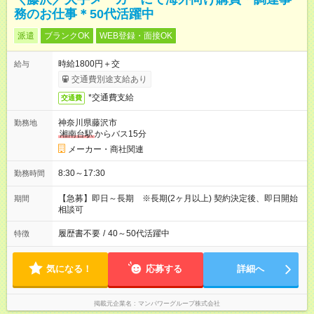
務のお仕事＊50代活躍中
派遣
ブランクOK
WEB登録・面接OK
時給1800円＋交
給与
交通費別途支給あり
*交通費支給
交通費
神奈川県藤沢市
勤務地
湘南台駅
からバス15分
メーカー・商社関連
8:30～17:30
勤務時間
【急募】即日～長期 ※長期(2ヶ月以上) 契約決定後、即日開始
期間
相談可
履歴書不要
/
40～50代活躍中
特徴
気になる！
応募する
詳細へ
掲載元企業名
マンパワーグループ株式会社