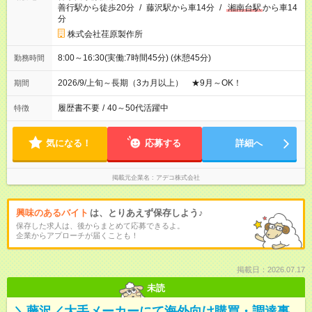
善行駅から徒歩20分
/
藤沢駅から車14分
/
湘南台駅
から車14
分
株式会社荏原製作所
8:00～16:30(実働:7時間45分) (休憩45分)
勤務時間
2026/9/上旬～長期（3カ月以上） ★9月～OK！
期間
履歴書不要
/
40～50代活躍中
特徴
気になる！
応募する
詳細へ
掲載元企業名
アデコ株式会社
興味のあるバイト
は、とりあえず保存しよう♪
保存した求人は、後からまとめて応募できるよ。
企業からアプローチが届くことも！
掲載日：2026.07.17
未読
＼藤沢／大手メーカーにて海外向け購買・調達事