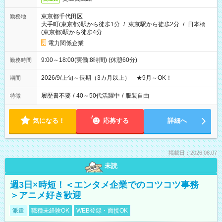
東京都千代田区
勤務地
大手町(東京都)駅から徒歩1分
/
東京駅から徒歩2分
/
日本橋
(東京都)駅から徒歩4分
電力関係企業
9:00～18:00(実働:8時間) (休憩60分)
勤務時間
2026/9/上旬～長期（3カ月以上） ★9月～OK！
期間
履歴書不要
/
40～50代活躍中
/
服装自由
特徴
気になる！
応募する
詳細へ
掲載日：2026.08.07
未読
週3日×時短！＜エンタメ企業でのコツコツ事務
＞アニメ好き歓迎
派遣
職種未経験OK
WEB登録・面接OK