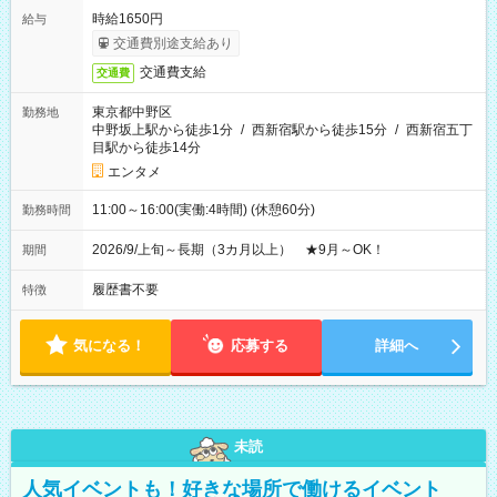
時給1650円
給与
交通費別途支給あり
交通費支給
交通費
東京都中野区
勤務地
中野坂上駅から徒歩1分
/
西新宿駅から徒歩15分
/
西新宿五丁
目駅から徒歩14分
エンタメ
11:00～16:00(実働:4時間) (休憩60分)
勤務時間
2026/9/上旬～長期（3カ月以上） ★9月～OK！
期間
履歴書不要
特徴
気になる！
応募する
詳細へ
未読
人気イベントも！好きな場所で働けるイベント