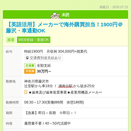
掲載日：2026.07.15
未読
【英語活用】メーカーで海外購買担当！1900円＠
藤沢・車通勤OK
派遣
WEB登録・面接OK
時給1900円 月収例 304,000円+残業代
給与
交通費別途支給あり
全額支給
交通費
30万円～
月収例
神奈川県藤沢市
勤務地
辻堂駅から車18分
/
湘南台駅
から徒歩25分
★歯車及び歯車装置事業★産業用機器メーカー
08:30～17:30(実働8時間 休憩1時間)
勤務時間
【急募】即日～長期 ※即日～！
期間
履歴書不要
/
40～50代活躍中
特徴