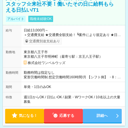
スタッフ☆来社不要！働いたその日に給料もら
える日払い/T1
アルバイト
職種未経験OK
日給13,000円～
給与
＋交通費支給 ★交通費全額支給！ ┗案件により規定あり ★日払
いOK！（規定あり） ┗働いたその日に現金GET♪ お仕事後はコ
交通費別途支給あり
ンビニATMから 日払い分を引き落とせます！ 【試用期間】試
用期間なし
東京都八王子市
勤務地
東京都八王子市明神町（最寄り駅：京王八王子駅）
株式会社ワンベルウッズ
勤務時間は指定なし
勤務時間
変形労働時間制 想定労働時間160時間/月 【シフト例】 ・8：00
～21：00
単発・1日のみOK
期間
週1日からOK / 日払いOK / 副業・WワークOK / 10名以上の大量
特徴
募集
気になる！
応募する
詳細へ