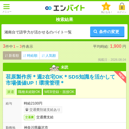
0
メニュー
気になる！
ログイン
検索結果
条件の変更
湘南台で語学力が活かせるのバイト一覧
3
1,900
件中
1
～
3
件表示
平均時給:
円
新着順
時給順
人気順
掲載日：2026.08.04
未読
NEW
荏原製作所＊週2在宅OK＊SDS知識を活かして
市場価値UP！環境管理＊
派遣
職種未経験OK
WEB登録・面接OK
時給2100円
給与
交通費別途支給あり
交通費支給
交通費
神奈川県藤沢市
勤務地