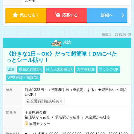
ル不要
気になる！
応募する
詳細へ
掲載日：2026.08.08
未読
《好きな1日～OK》だって超簡単！DMにぺた
っとシール貼り！
派遣
職種未経験OK
社会人未経験OK
大学生歓迎
ブランクOK
WEB登録・面接OK
時給1333円～＋初勤務手当（※規定による）★翌日払い・週払
給与
いOK！
交通費別途支給あり
千葉県東金市
勤務地
福俵駅から徒歩
/
求名駅から徒歩
/
東金駅から徒歩
物流センター