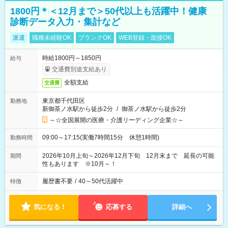
1800円＊＜12月まで＞50代以上も活躍中！健康
診断データ入力・集計など
派遣
職種未経験OK
ブランクOK
WEB登録・面接OK
時給1800円～1850円
給与
交通費別途支給あり
全額支給
交通費
東京都千代田区
勤務地
新御茶ノ水駅から徒歩2分
/
御茶ノ水駅から徒歩2分
～☆全国展開の医療・介護リーディング企業☆～
09:00～17:15(実働7時間15分 休憩1時間)
勤務時間
2026年10月上旬～2026年12月下旬 12月末まで 延長の可能
期間
性もあります ※10月～！
履歴書不要
/
40～50代活躍中
特徴
気になる！
応募する
詳細へ