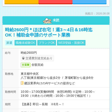
掲載日：2026.08.08
未読
時給2600円＊ほぼ在宅！週3～4日＆16時迄
OK！補助金申請のサポート業務
派遣
職種未経験OK
ブランクOK
WEB登録・面接OK
時給2600円
給与
交通費別途支給あり
全額支給
交通費
東京都中央区
勤務地
八丁堀(東京都)駅から徒歩2分
/
茅場町駅から徒歩6分
建設業界向けのAIサービスの提供など
10:00～17:00(実働6時間 休憩1時間) ※定時：10:00～
勤務時間
19:00（※終わりの時間：16:00～19:00で相談可！）
【急募】即日～長期 ※8月～！
期間