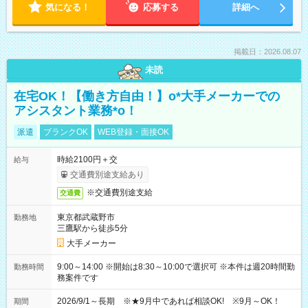
気になる！
応募する
詳細へ
掲載日：2026.08.07
未読
在宅OK！【働き方自由！】o*大手メーカーでの
アシスタント業務*o！
派遣
ブランクOK
WEB登録・面接OK
時給2100円＋交
給与
交通費別途支給あり
※交通費別途支給
交通費
東京都武蔵野市
勤務地
三鷹駅から徒歩5分
大手メーカー
9:00～14:00 ※開始は8:30～10:00で選択可 ※本件は週20時間勤
勤務時間
務案件です
2026/9/1～長期 ※★9月中であれば相談OK! ※9月～OK！
期間