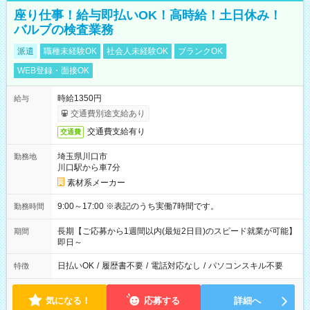
座り仕事！給与即払いOK！高時給！土日休み！
バルブの検査業務
派遣
職種未経験OK
社会人未経験OK
ブランクOK
WEB登録・面接OK
時給1350円
給与
交通費別途支給あり
交通費支給有り
交通費
埼玉県川口市
勤務地
川口駅から車7分
素材系メーカー
9:00～17:00 ※表記のうち実働7時間です。
勤務時間
長期【ご応募から1週間以内(最短2日目)のスピード就業が可能】
期間
即日～
日払いOK
/
履歴書不要
/
電話対応なし
/
パソコンスキル不要
特徴
気になる！
応募する
詳細へ