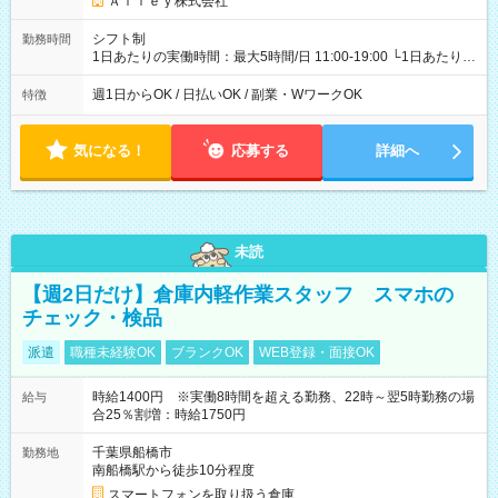
Ａｌｌｅｙ株式会社
シフト制
勤務時間
1日あたりの実働時間：最大5時間/日 11:00-19:00 └1日あたりの
実働時間：1-5時間 └上記の時間帯内であれば、いつでも勤務可
能！ └平日・土曜日の中で、お好きな曜日でご勤務いただけま
週1日からOK / 日払いOK / 副業・WワークOK
特徴
す！ 【シフト例】 ・11:00～14:00 ・16:30～19:00 ・13:00～
18:00 などのように、自由な働き方が可能なお仕事です！
気になる！
応募する
詳細へ
未読
【週2日だけ】倉庫内軽作業スタッフ スマホの
チェック・検品
派遣
職種未経験OK
ブランクOK
WEB登録・面接OK
時給1400円 ※実働8時間を超える勤務、22時～翌5時勤務の場
給与
合25％割増：時給1750円
千葉県船橋市
勤務地
南船橋駅から徒歩10分程度
スマートフォンを取り扱う倉庫