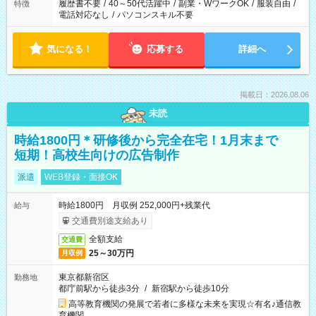
履歴書不要
/
40～50代活躍中
/
副業・WワークOK
/
服装自由
/
特徴
電話対応なし
/
パソコンスキル不要
気になる！
応募する
詳細へ
掲載日：2026.08.06
未読
時給1800円＊研修後から完全在宅！1月末まで
短期！高校生向けの広告制作
派遣
WEB登録・面接OK
時給1800円 月収例 252,000円+残業代
給与
交通費別途支給あり
全額支給
交通費
25～30万円
月収例
東京都新宿区
勤務地
都庁前駅から徒歩3分
/
新宿駅から徒歩10分
高等教育機関の発展で若者に多様な未来を実現☆有名♪通信教
育機関