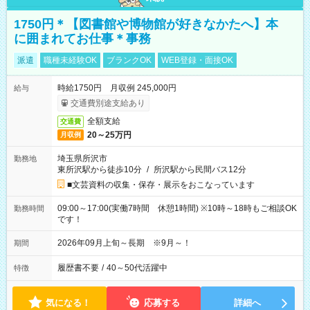
1750円＊【図書館や博物館が好きなかたへ】本
に囲まれてお仕事＊事務
派遣
職種未経験OK
ブランクOK
WEB登録・面接OK
時給1750円 月収例 245,000円
給与
交通費別途支給あり
全額支給
交通費
20～25万円
月収例
埼玉県所沢市
勤務地
東所沢駅から徒歩10分
/
所沢駅から民間バス12分
■文芸資料の収集・保存・展示をおこなっています
09:00～17:00(実働7時間 休憩1時間) ※10時～18時もご相談OK
勤務時間
です！
2026年09月上旬～長期 ※9月～！
期間
履歴書不要
/
40～50代活躍中
特徴
気になる！
応募する
詳細へ