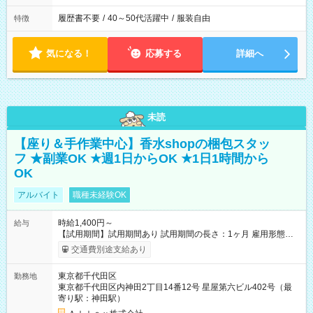
履歴書不要
/
40～50代活躍中
/
服装自由
特徴
気になる！
応募する
詳細へ
未読
【座り＆手作業中心】香水shopの梱包スタッ
フ ★副業OK ★週1日からOK ★1日1時間から
OK
アルバイト
職種未経験OK
時給1,400円～
給与
【試用期間】試用期間あり 試用期間の長さ：1ヶ月 雇用形態、
給与は本採用時と同じです。
交通費別途支給あり
東京都千代田区
勤務地
東京都千代田区内神田2丁目14番12号 星屋第六ビル402号（最
寄り駅：神田駅）