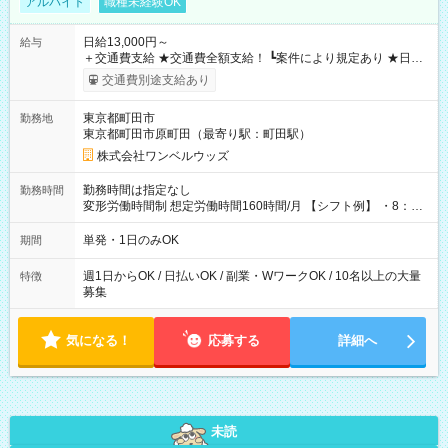
アルバイト
職種未経験OK
日給13,000円～
給与
＋交通費支給 ★交通費全額支給！ ┗案件により規定あり ★日払
いOK！（規定あり） ┗働いたその日に現金GET♪ お仕事後はコ
交通費別途支給あり
ンビニATMから 日払い分を引き落とせます！ 【試用期間】試
用期間なし
東京都町田市
勤務地
東京都町田市原町田（最寄り駅：町田駅）
株式会社ワンベルウッズ
勤務時間は指定なし
勤務時間
変形労働時間制 想定労働時間160時間/月 【シフト例】 ・8：00
～21：00
単発・1日のみOK
期間
週1日からOK / 日払いOK / 副業・WワークOK / 10名以上の大量
特徴
募集
気になる！
応募する
詳細へ
未読