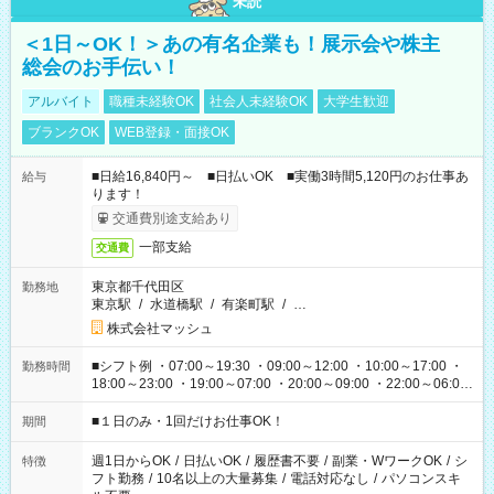
未読
＜1日～OK！＞あの有名企業も！展示会や株主
総会のお手伝い！
アルバイト
職種未経験OK
社会人未経験OK
大学生歓迎
ブランクOK
WEB登録・面接OK
■日給16,840円～ ■日払いOK ■実働3時間5,120円のお仕事あ
給与
ります！
交通費別途支給あり
一部支給
交通費
東京都千代田区
勤務地
東京駅
/
水道橋駅
/
有楽町駅
/
…
株式会社マッシュ
■シフト例 ・07:00～19:30 ・09:00～12:00 ・10:00～17:00 ・
勤務時間
18:00～23:00 ・19:00～07:00 ・20:00～09:00 ・22:00～06:00
etc ★最短で3時間で5,120円のお仕事から 15時間で2万円近く稼
げるお仕事も！ ご希望のお時間に合わせてご紹介！ ※シフトは
■１日のみ・1回だけお仕事OK！
期間
現場によって異なります。 ※勿論、休憩時間はあるのでご安心
ください！
週1日からOK
/
日払いOK
/
履歴書不要
/
副業・WワークOK
/
シ
特徴
フト勤務
/
10名以上の大量募集
/
電話対応なし
/
パソコンスキ