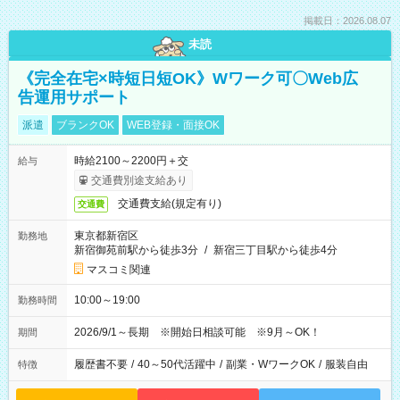
掲載日：2026.08.07
未読
《完全在宅×時短日短OK》Wワーク可〇Web広
告運用サポート
派遣
ブランクOK
WEB登録・面接OK
時給2100～2200円＋交
給与
交通費別途支給あり
交通費支給(規定有り)
交通費
東京都新宿区
勤務地
新宿御苑前駅から徒歩3分
/
新宿三丁目駅から徒歩4分
マスコミ関連
10:00～19:00
勤務時間
2026/9/1～長期 ※開始日相談可能 ※9月～OK！
期間
履歴書不要
/
40～50代活躍中
/
副業・WワークOK
/
服装自由
特徴