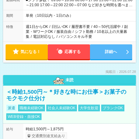
■シフト多数！ 09:00～18:00 08:00～17:00 13:00～22:00 12:00
勤務時間
～21:00 17:00～22:00 22:00～07:00 など好きな時間を選べま
す！
単発（10日以内・1日のみ）
期間
週1日からOK
/
日払いOK
/
履歴書不要
/
40～50代活躍中
/
副
特徴
業・WワークOK
/
服装自由
/
シフト勤務
/
10名以上の大量募
集
/
電話対応なし
/
パソコンスキル不要
気になる！
応募する
詳細へ
掲載日：2026.07.28
未読
＜時給1,500円～＊好きな時にお仕事＞お菓子の
モクモク仕分け
派遣
職種未経験OK
社会人未経験OK
大学生歓迎
ブランクOK
WEB登録・面接OK
時給1,500円～1,875円
給与
交通費別途支給あり