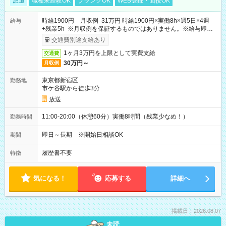
派遣
職種未経験OK
ブランクOK
WEB登録・面接OK
時給1900円 月収例 31万円 時給1900円×実働8h×週5日×4週
給与
+残業5h ※月収例を保証するものではありません。※給与即受
取りサービス利用可（利用条件有）
交通費別途支給あり
1ヶ月3万円を上限として実費支給
交通費
30万円～
月収例
東京都新宿区
勤務地
市ケ谷駅から徒歩3分
放送
11:00-20:00（休憩60分）実働8時間（残業少なめ！）
勤務時間
即日～長期 ※開始日相談OK
期間
履歴書不要
特徴
気になる！
応募する
詳細へ
掲載日：2026.08.07
未読