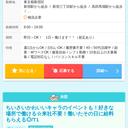
東京都新宿区
勤務地
新宿駅から徒歩
/
新宿三丁目駅から徒歩
/
高田馬場駅から徒歩
/
…
物流企業
9:00～18:00
勤務時間
即日～OK！ 1日～働けます＾＾（規定あり）
期間
週1日からOK
/
日払いOK
/
履歴書不要
/
40～50代活躍中
/
副
特徴
業・WワークOK
/
服装自由
/
シフト勤務
/
10名以上の大量募
集
/
電話対応なし
/
パソコンスキル不要
気になる！
応募する
詳細へ
未読
ちいさいかわいいキャラのイベントも！好きな
場所で働ける☆来社不要！働いたその日に給料
もらえる◎/T1