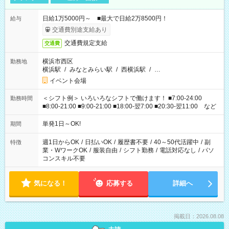
日給1万5000円～ ■最大で日給2万8500円！
給与
交通費別途支給あり
交通費規定支給
交通費
横浜市西区
勤務地
横浜駅
/
みなとみらい駅
/
西横浜駅
/
…
イベント会場
＜シフト例＞ いろいろなシフトで働けます！ ■7:00-24:00
勤務時間
■8:00-21:00 ■9:00-21:00 ■18:00-翌7:00 ■20:30-翌11:00 など
単発1日～OK!
期間
週1日からOK
/
日払いOK
/
履歴書不要
/
40～50代活躍中
/
副
特徴
業・WワークOK
/
服装自由
/
シフト勤務
/
電話対応なし
/
パソ
コンスキル不要
気になる！
応募する
詳細へ
掲載日：2026.08.08