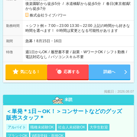
後楽園駅から徒歩5分
/
水道橋駅から徒歩5分
/
春日(東京都)駅
から徒歩7分
株式会社ライブパワー
＜シフト例＞ 7:00～23:00 13:30～22:00 上記の時間から好きな
勤務時間
時間を選べます！ ※時間は変更となる可能性があります
急募！8月15日・16日
期間
週1日からOK
/
履歴書不要
/
副業・WワークOK
/
シフト勤務
/
特徴
電話対応なし
/
パソコンスキル不要
気になる！
応募する
詳細へ
掲載日：2026.08.07
未読
＜単発＊1日～OK！＞コンサートなどのグッズ
販売スタッフ＊
アルバイト
職種未経験OK
社会人未経験OK
大学生歓迎
ブランクOK
WEB登録・面接OK