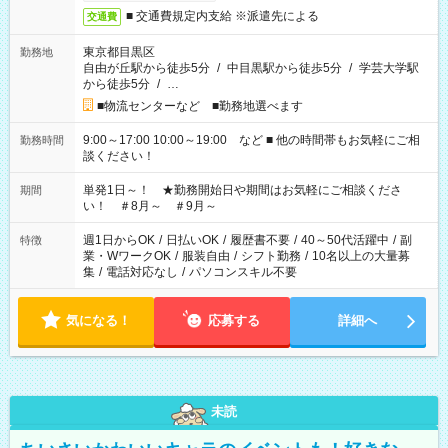
■ 交通費規定内支給 ※派遣先による
交通費
東京都目黒区
勤務地
自由が丘駅から徒歩5分
/
中目黒駅から徒歩5分
/
学芸大学駅
から徒歩5分
/
…
■物流センターなど ■勤務地選べます
9:00～17:00 10:00～19:00 など ■ 他の時間帯もお気軽にご相
勤務時間
談ください！
単発1日～！ ★勤務開始日や期間はお気軽にご相談くださ
期間
い！ ＃8月～ ＃9月～
週1日からOK
/
日払いOK
/
履歴書不要
/
40～50代活躍中
/
副
特徴
業・WワークOK
/
服装自由
/
シフト勤務
/
10名以上の大量募
集
/
電話対応なし
/
パソコンスキル不要
気になる！
応募する
詳細へ
未読