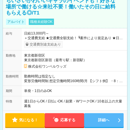
ちいさいかわいいキャラのイベントも！好きな
場所で働ける☆来社不要！働いたその日に給料
もらえる◎/T1
アルバイト
職種未経験OK
日給13,000円～
給与
＋交通費支給 ★交通費全額支給！ ┗案件により規定あり ★日払
いOK！（規定あり） ┗働いたその日に現金GET♪ お仕事後はコ
交通費別途支給あり
ンビニATMから 日払い分を引き落とせます！ 【試用期間】試
用期間なし
東京都新宿区
勤務地
東京都新宿区新宿（最寄り駅：新宿駅）
株式会社ワンベルウッズ
勤務時間は指定なし
勤務時間
変形労働時間制 想定労働時間160時間/月 【シフト例】 ・8：00
～21：00
単発・1日のみOK
期間
週1日からOK / 日払いOK / 副業・WワークOK / 10名以上の大量
特徴
募集
気になる！
応募する
詳細へ