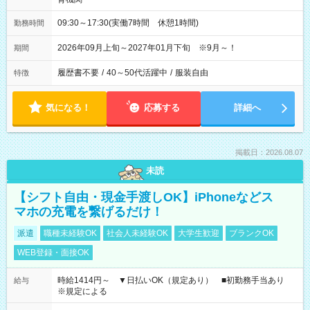
09:30～17:30(実働7時間 休憩1時間)
勤務時間
2026年09月上旬～2027年01月下旬 ※9月～！
期間
履歴書不要
/
40～50代活躍中
/
服装自由
特徴
気になる！
応募する
詳細へ
掲載日：2026.08.07
未読
【シフト自由・現金手渡しOK】iPhoneなどス
マホの充電を繋げるだけ！
派遣
職種未経験OK
社会人未経験OK
大学生歓迎
ブランクOK
WEB登録・面接OK
時給1414円～ ▼日払いOK（規定あり） ■初勤務手当あり
給与
※規定による