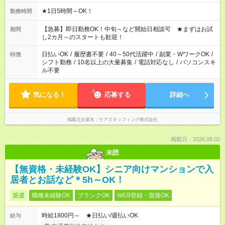
★1日5時間～OK！
勤務時間
【急募】即日勤務OK！中旬～など開始日相談可 ★まずはお試
期間
し2カ月～のスタートも歓迎！
日払いOK
/
履歴書不要
/
40～50代活躍中
/
副業・WワークOK
/
特徴
シフト勤務
/
10名以上の大量募集
/
電話対応なし
/
パソコンスキ
ル不要
気になる！
応募する
詳細へ
掲載元企業名
ケアスタッフィング株式会社
掲載日：2026.08.02
未読
【無資格・未経験OK】シニア向けマンションで入
居者とお話など＊5h～OK！
派遣
職種未経験OK
ブランクOK
WEB登録・面接OK
時給1800円～ ★日払い/週払いOK
給与