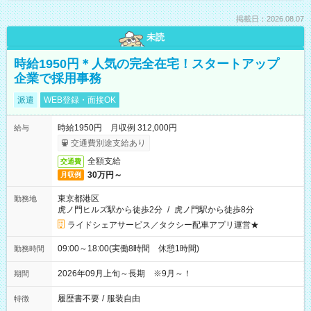
掲載日：2026.08.07
未読
時給1950円＊人気の完全在宅！スタートアップ
企業で採用事務
派遣
WEB登録・面接OK
時給1950円 月収例 312,000円
給与
交通費別途支給あり
全額支給
交通費
30万円～
月収例
東京都港区
勤務地
虎ノ門ヒルズ駅から徒歩2分
/
虎ノ門駅から徒歩8分
ライドシェアサービス／タクシー配車アプリ運営★
09:00～18:00(実働8時間 休憩1時間)
勤務時間
2026年09月上旬～長期 ※9月～！
期間
履歴書不要
/
服装自由
特徴