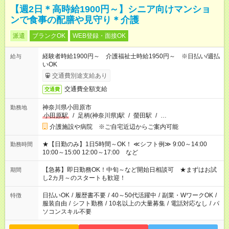
【週2日＊高時給1900円～】シニア向けマンショ
ンで食事の配膳や見守り＊介護
派遣
ブランクOK
WEB登録・面接OK
経験者時給1900円～ 介護福祉士時給1950円～ ※日払い/週払
給与
いOK
交通費別途支給あり
交通費全額支給
交通費
神奈川県小田原市
勤務地
小田原駅
/
足柄(神奈川県)駅
/
螢田駅
/
…
介護施設や病院 ※ご自宅近辺からご案内可能
★【日勤のみ】1日5時間～OK！ ≪シフト例≫ 9:00～14:00
勤務時間
10:00～15:00 12:00～17:00 など
【急募】即日勤務OK！中旬～など開始日相談可 ★まずはお試
期間
し2カ月～のスタートも歓迎！
日払いOK
/
履歴書不要
/
40～50代活躍中
/
副業・WワークOK
/
特徴
服装自由
/
シフト勤務
/
10名以上の大量募集
/
電話対応なし
/
パ
ソコンスキル不要