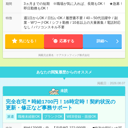
心ください！
3ヵ月までの短期 ※職場が気に入れば、長期もOK！ ★急募！
期間
即日勤務もOK！
週1日からOK
/
日払いOK
/
履歴書不要
/
40～50代活躍中
/
副
特徴
業・WワークOK
/
シフト勤務
/
10名以上の大量募集
/
電話対応
なし
/
パソコンスキル不要
気になる！
応募する
詳細へ
掲載元企業名
ケアスタッフィング株式会社
あなたの閲覧履歴からのオススメ
掲載日：2026.08.07
未読
完全在宅＊時給1700円！16時定時！契約状況の
更新・修正など事務サポート
派遣
職種未経験OK
ブランクOK
WEB登録・面接OK