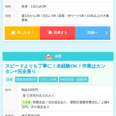
～21：00
単発・1日のみOK
期間
週1日からOK / 日払いOK / 副業・WワークOK / 10名以上の大量
特徴
募集
気になる！
応募する
詳細へ
未読
スピードよりも丁寧に！未経験OK！作業はカン
タン×完全座り
派遣
職種未経験OK
ブランクOK
WEB登録・面接OK
時給1500円
給与
交通費別途支給あり
実費支給／当社規定あり。通勤交通費実費支払／上限4
交通費
万円／月※規定あり
埼玉県加須市
勤務地