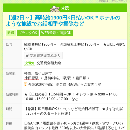
掲載日：2026.08.03
未読
【週2日～】高時給1900円×日払いOK＊ホテルの
ような施設でお話相手や掃除など
派遣
ブランクOK
WEB登録・面接OK
経験者時給1900円～ 介護福祉士時給1950円～ ★日払い/週払
給与
いOK
交通費別途支給あり
交通費全額支給
交通費
神奈川県小田原市
勤務地
小田原駅
/
足柄(神奈川県)駅
/
螢田駅
/
…
介護施設や病院 ※ご自宅近辺からご案内可能
★【日勤のみ】1日5時間～OK！ ≪シフト例≫ 9:00～14:00
勤務時間
10:00～15:00 12:00～17:00 など
【急募】即日勤務OK！中旬～など開始日相談可 ★まずはお試
期間
し2カ月～のスタートも歓迎！
日払いOK
/
履歴書不要
/
40～50代活躍中
/
副業・WワークOK
/
特徴
服装自由
/
シフト勤務
/
10名以上の大量募集
/
電話対応なし
/
パ