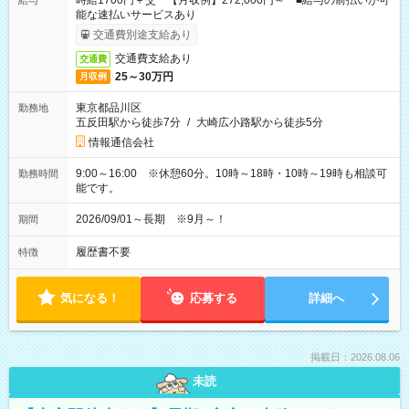
時給1700円＋交 【月収例】272,000円～ ■給与の前払いが可
給与
能な速払いサービスあり
交通費別途支給あり
交通費支給あり
交通費
25～30万円
月収例
東京都品川区
勤務地
五反田駅から徒歩7分
/
大崎広小路駅から徒歩5分
情報通信会社
9:00～16:00 ※休憩60分。10時～18時・10時～19時も相談可
勤務時間
能です。
2026/09/01～長期 ※9月～！
期間
履歴書不要
特徴
気になる！
応募する
詳細へ
掲載日：2026.08.06
未読