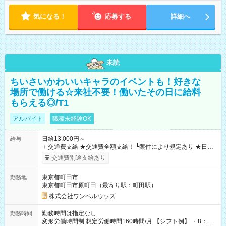
気になる！
応募する
詳細へ
未読
ちいさいかわいいキャラのイベントも！好きな
場所で働ける☆来社不要！働いたその日に給料
もらえる◎/T1
アルバイト
職種未経験OK
日給13,000円～
給与
＋交通費支給 ★交通費全額支給！ ┗案件により規定あり ★日払
いOK！（規定あり） ┗働いたその日に現金GET♪ お仕事後はコ
交通費別途支給あり
ンビニATMから 日払い分を引き落とせます！ 【試用期間】試
用期間なし
東京都町田市
勤務地
東京都町田市原町田（最寄り駅：町田駅）
株式会社ワンベルウッズ
勤務時間は指定なし
勤務時間
変形労働時間制 想定労働時間160時間/月 【シフト例】 ・8：00