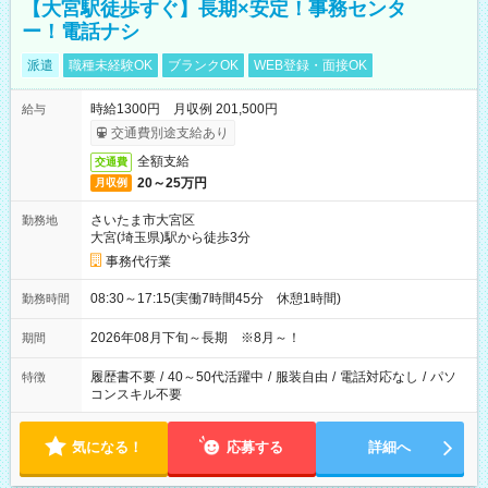
【大宮駅徒歩すぐ】長期×安定！事務センタ
ー！電話ナシ
派遣
職種未経験OK
ブランクOK
WEB登録・面接OK
時給1300円 月収例 201,500円
給与
交通費別途支給あり
全額支給
交通費
20～25万円
月収例
さいたま市大宮区
勤務地
大宮(埼玉県)駅から徒歩3分
事務代行業
08:30～17:15(実働7時間45分 休憩1時間)
勤務時間
2026年08月下旬～長期 ※8月～！
期間
履歴書不要
/
40～50代活躍中
/
服装自由
/
電話対応なし
/
パソ
特徴
コンスキル不要
気になる！
応募する
詳細へ