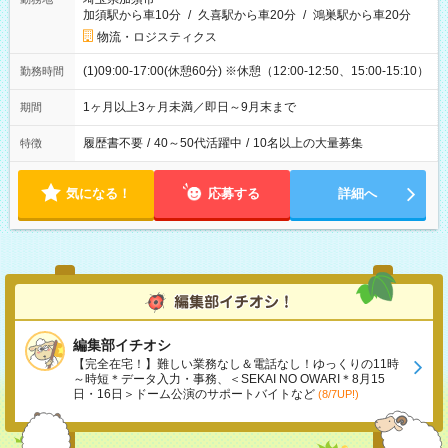
加須駅から車10分
/
久喜駅から車20分
/
鴻巣駅から車20分
物流・ロジスティクス
(1)09:00-17:00(休憩60分) ※休憩（12:00-12:50、15:00-15:10）
勤務時間
1ヶ月以上3ヶ月未満／即日～9月末まで
期間
履歴書不要
/
40～50代活躍中
/
10名以上の大量募集
特徴
気になる！
応募する
詳細へ
編集部イチオシ
【完全在宅！】難しい業務なし＆電話なし！ゆっくりの11時
～時短＊データ入力・事務、＜SEKAI NO OWARI＊8月15
日・16日＞ドーム公演のサポートバイトなど
(8/7UP!)