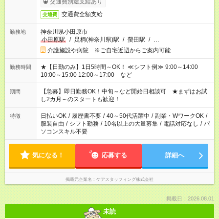
交通費別途支給あり
交通費全額支給
交通費
神奈川県小田原市
勤務地
小田原駅
/
足柄(神奈川県)駅
/
螢田駅
/
…
介護施設や病院 ※ご自宅近辺からご案内可能
★【日勤のみ】1日5時間～OK！ ≪シフト例≫ 9:00～14:00
勤務時間
10:00～15:00 12:00～17:00 など
【急募】即日勤務OK！中旬～など開始日相談可 ★まずはお試
期間
し2カ月～のスタートも歓迎！
日払いOK
/
履歴書不要
/
40～50代活躍中
/
副業・WワークOK
/
特徴
服装自由
/
シフト勤務
/
10名以上の大量募集
/
電話対応なし
/
パ
ソコンスキル不要
気になる！
応募する
詳細へ
掲載元企業名
ケアスタッフィング株式会社
掲載日：2026.08.01
未読