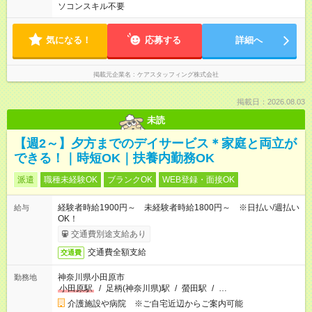
ソコンスキル不要
気になる！
応募する
詳細へ
掲載元企業名
ケアスタッフィング株式会社
掲載日：2026.08.03
未読
【週2～】夕方までのデイサービス＊家庭と両立が
できる！｜時短OK｜扶養内勤務OK
派遣
職種未経験OK
ブランクOK
WEB登録・面接OK
経験者時給1900円～ 未経験者時給1800円～ ※日払い/週払い
給与
OK！
交通費別途支給あり
交通費全額支給
交通費
神奈川県小田原市
勤務地
小田原駅
/
足柄(神奈川県)駅
/
螢田駅
/
…
介護施設や病院 ※ご自宅近辺からご案内可能