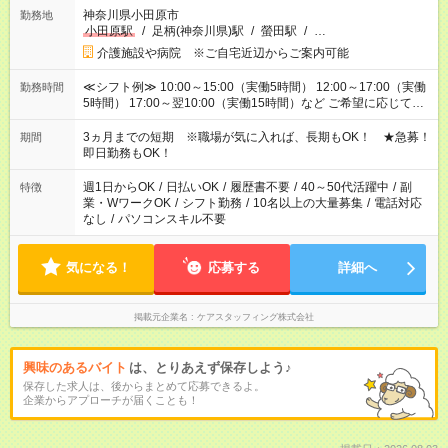
神奈川県小田原市
勤務地
小田原駅
/
足柄(神奈川県)駅
/
螢田駅
/
…
介護施設や病院 ※ご自宅近辺からご案内可能
≪シフト例≫ 10:00～15:00（実働5時間） 12:00～17:00（実働
勤務時間
5時間） 17:00～翌10:00（実働15時間）など ご希望に応じて、
働く時間は調整できます！ お気軽に担当へ相談ください！
3ヵ月までの短期 ※職場が気に入れば、長期もOK！ ★急募！
期間
即日勤務もOK！
週1日からOK
/
日払いOK
/
履歴書不要
/
40～50代活躍中
/
副
特徴
業・WワークOK
/
シフト勤務
/
10名以上の大量募集
/
電話対応
なし
/
パソコンスキル不要
気になる！
応募する
詳細へ
掲載元企業名
ケアスタッフィング株式会社
興味のあるバイト
は、とりあえず保存しよう♪
保存した求人は、後からまとめて応募できるよ。
企業からアプローチが届くことも！