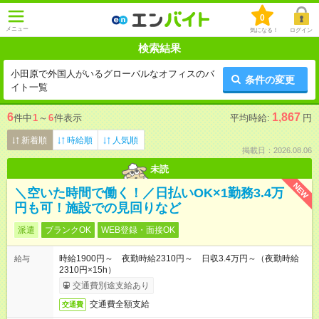
0
メニュー
気になる！
ログイン
検索結果
小田原で外国人がいるグローバルなオフィスのバ
条件の変更
イト一覧
6
1,867
件中
1
～
6
件表示
平均時給:
円
新着順
時給順
人気順
掲載日：2026.08.06
未読
NEW
＼空いた時間で働く！／日払いOK×1勤務3.4万
円も可！施設での見回りなど
派遣
ブランクOK
WEB登録・面接OK
時給1900円～ 夜勤時給2310円～ 日収3.4万円～（夜勤時給
給与
2310円×15h）
交通費別途支給あり
交通費全額支給
交通費