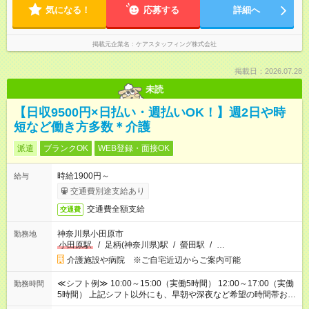
気になる！
応募する
詳細へ
掲載元企業名
ケアスタッフィング株式会社
掲載日：2026.07.28
未読
【日収9500円×日払い・週払いOK！】週2日や時
短など働き方多数＊介護
派遣
ブランクOK
WEB登録・面接OK
時給1900円～
給与
交通費別途支給あり
交通費全額支給
交通費
神奈川県小田原市
勤務地
小田原駅
/
足柄(神奈川県)駅
/
螢田駅
/
…
介護施設や病院 ※ご自宅近辺からご案内可能
≪シフト例≫ 10:00～15:00（実働5時間） 12:00～17:00（実働
勤務時間
5時間） 上記シフト以外にも、早朝や深夜など希望の時間帯お聞
かせください！ 事前に担当からヒアリングもしますので、ご安