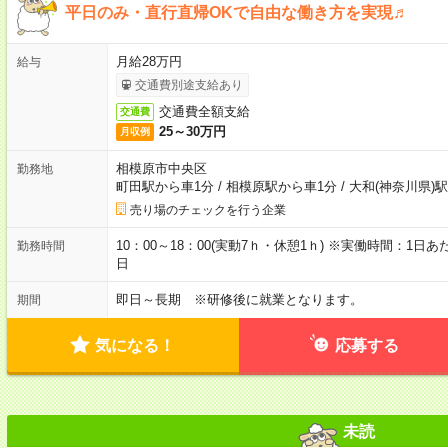
平日のみ・直行直帰OKで自由な働き方を実現♬
月給28万円
給与
交通費別途支給あり
交通費全額支給
交通費
25～30万円
月収例
相模原市中央区
勤務地
町田駅から車1分
/
相模原駅から車1分
/
大和(神奈川県)
売り場のチェックを行う企業
10：00～18：00(実動7ｈ・休憩1ｈ) ※実働時間：1日
勤務時間
日
即日～長期 ※研修後に就業となります。
期間
気になる！
応募する
未読