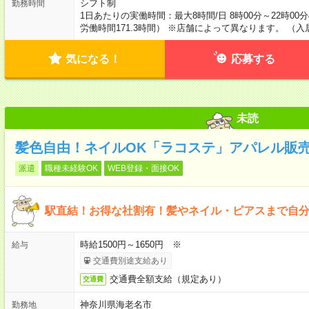
シフト制
勤務時間
1日あたりの実働時間：最大8時間/日 8時00分～22時0
労働時間171.3時間） ※店舗によって異なります。 
気になる！
応募する
未読
髪色自由！ネイルOK「ラコステ」アパレル販売
派遣
職種未経験OK
WEB登録・面接OK
駅直結！お得な社割有！髪やネイル・ピアスまで自
時給1500円～1650円 ※
給与
交通費別途支給あり
交通費全額支給（規定あり）
交通費
神奈川県海老名市
勤務地