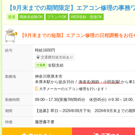
【9月末までの期間限定】エアコン修理の事務
派遣
職種未経験OK
ブランクOK
WEB登録・面接OK
【9月末までの短期】エアコン修理の日程調整をお任せ
時給1600円
給与
交通費別途支給あり
全額支給
交通費
神奈川県厚木市
勤務地
本厚木駅から徒歩15分
/
海老名(相鉄・小田急)駅
から車1
大手メーカーのエアコン修理を行います！
09:00～17:30(実働7時間45分 休憩45分) ※9:30～18:00
勤務時間
【急募】即日～2026年09月下旬 2026年9月末までの
期間
履歴書不要
特徴