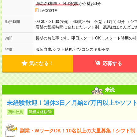
海老名(相鉄・小田急)駅
から徒歩3分
LACOSTE
09:30～21:30 実働：7時間30分 休憩：1時間30分 （シフト例
勤務時間
店舗の営業時間に合わせたシフト制、残業はほとんどご
長期のお仕事です。即日スタートOK！スタート時期の相
期間
服装自由
/
シフト勤務
/
パソコンスキル不要
特徴
気になる！
応募する
未読
未経験歓迎！週休3日／月給27万円以上✨ソフ
契約社員
職種未経験OK
副業・WワークOK！10名以上の大量募集！シフト制