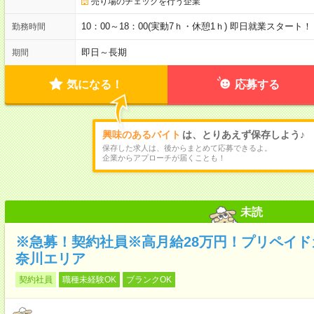
売り場のチェックを行う企業
10：00～18：00(実動7ｈ・休憩1ｈ) 即日就業スター
勤務時間
即日～長期
期間
気になる！
応募する
興味のあるバイト
は、とりあえず保存しよう♪
保存した求人は、後からまとめて応募できるよ。
企業からアプローチが届くことも！
未読
※急募！契約社員※高月給28万円！プリペイ
奈川エリア
契約社員
職種未経験OK
ブランクOK