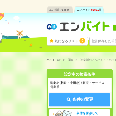
エン派遣
71454
件
エン バイト
82531
件
0
気になるリスト
保存した希
バイトTOP
関東
神奈川のアルバイト・バイ
設定中の検索条件
海老名(相鉄・小田急) / 販売・サービス・
営業系
条件の変更
条件を保存して