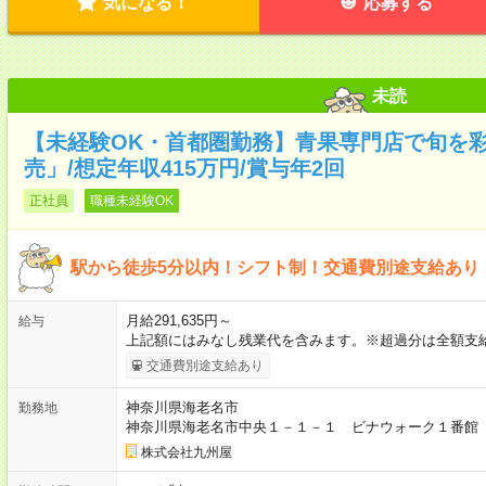
気になる！
応募する
未読
【未経験OK・首都圏勤務】青果専門店で旬を
売」/想定年収415万円/賞与年2回
正社員
職種未経験OK
駅から徒歩5分以内！シフト制！交通費別途支給あり
月給291,635円～
給与
上記額にはみなし残業代を含みます。※超過分は全額支給
交通費別途支給あり
神奈川県海老名市
勤務地
神奈川県海老名市中央１－１－１ ビナウォーク１番館
株式会社九州屋