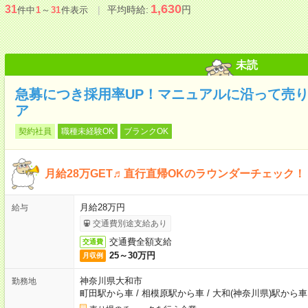
1,630
31
平均時給:
円
件中
1
～
31
件表示
未読
急募につき採用率UP！マニュアルに沿って売
ア
契約社員
職種未経験OK
ブランクOK
月給28万GET♬直行直帰OKのラウンダーチェック！
月給28万円
給与
交通費別途支給あり
交通費全額支給
交通費
25～30万円
月収例
神奈川県大和市
勤務地
町田駅から車
/
相模原駅から車
/
大和(神奈川県)駅から車