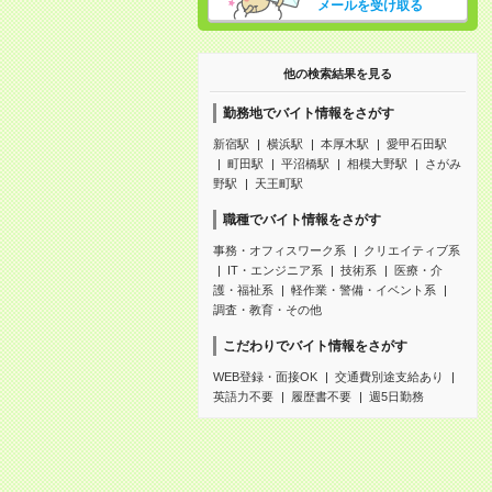
メールを受け取る
他の検索結果を見る
勤務地でバイト情報をさがす
新宿駅
横浜駅
本厚木駅
愛甲石田駅
町田駅
平沼橋駅
相模大野駅
さがみ
野駅
天王町駅
職種でバイト情報をさがす
事務・オフィスワーク系
クリエイティブ系
IT・エンジニア系
技術系
医療・介
護・福祉系
軽作業・警備・イベント系
調査・教育・その他
こだわりでバイト情報をさがす
WEB登録・面接OK
交通費別途支給あり
英語力不要
履歴書不要
週5日勤務