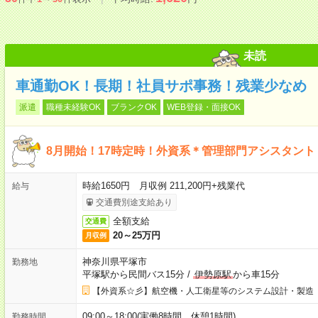
未読
車通勤OK！長期！社員サポ事務！残業少なめ
派遣
職種未経験OK
ブランクOK
WEB登録・面接OK
8月開始！17時定時！外資系＊管理部門アシスタント！＠
時給1650円 月収例 211,200円+残業代
給与
交通費別途支給あり
全額支給
交通費
20～25万円
月収例
神奈川県平塚市
勤務地
平塚駅から民間バス15分
/
伊勢原駅
から車15分
【外資系☆彡】航空機・人工衛星等のシステム設計・製造
09:00～18:00(実働8時間 休憩1時間)
勤務時間