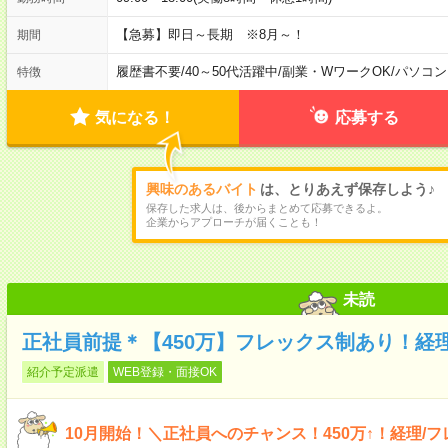
【急募】即日～長期 ※8月～！
期間
履歴書不要
/
40～50代活躍中
/
副業・WワークOK
/
パソコン
特徴
気になる！
応募する
興味のあるバイト
は、とりあえず保存しよう♪
保存した求人は、後からまとめて応募できるよ。
企業からアプローチが届くことも！
未読
正社員前提＊【450万】フレックス制あり！経
紹介予定派遣
WEB登録・面接OK
10月開始！＼正社員へのチャンス！450万↑！経理/