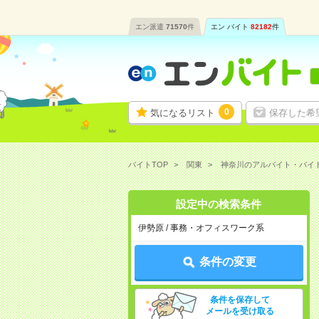
エン派遣
71570
件
エン バイト
82182
件
0
気になるリスト
保存した希
バイトTOP
関東
神奈川のアルバイト・バイ
設定中の検索条件
伊勢原 / 事務・オフィスワーク系
条件の変更
条件を保存して
メールを受け取る