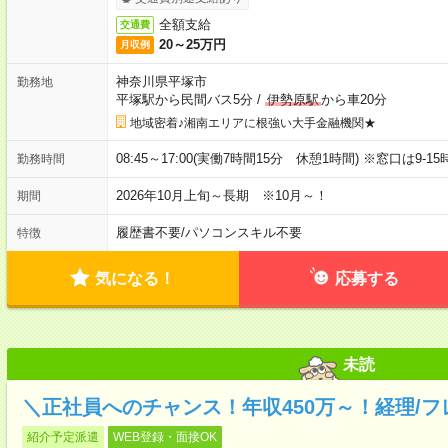
全額支給
交通費
20～25万円
月収例
神奈川県平塚市
勤務地
平塚駅から民間バス5分
/
伊勢原駅
から車20分
地域密着♪湘南エリアに根強い大手金融機関★
08:45～17:00(実働7時間15分 休憩1時間) ※窓口は9-1
勤務時間
2026年10月上旬～長期 ※10月～！
期間
履歴書不要
/
パソコンスキル不要
特徴
気になる！
応募する
未読
＼正社員へのチャンス！年収450万～！経理/
紹介予定派遣
WEB登録・面接OK