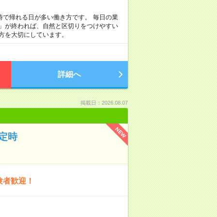
定時で帰れる日が多い働き方です。 毎日の業
事」が終われば、自然と区切りをつけやすい
方を大切にしています。
詳細へ
掲載日：2026.08.07
NEW
定時
験者歓迎！