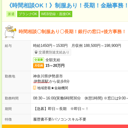
《時間相談OK！》制服あり！長期！金融事務！
派遣
ブランクOK
WEB登録・面接OK
時間相談〇制服あり〇長期！銀行の窓口+後方事務！
時給1450円～1530円 月収例 188,500円～198,900円
給与
交通費別途支給あり
全額支給
交通費
15～20万円
月収例
神奈川県伊勢原市
勤務地
伊勢原駅
から徒歩8分
地域密着★金融機関
08:30～16:00(実働6時間30分 休憩1時間) ※窓口は9:0
勤務時間
【急募】即日～長期 ※即日～！
期間
履歴書不要
/
パソコンスキル不要
特徴