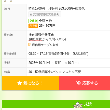
時給1700円 月収例 263,500円+残業代
給与
交通費別途支給あり
全額支給
交通費
25～30万円
月収例
神奈川県伊勢原市
勤務地
伊勢原駅
から民間バス2分
通信用ケーブル製造
08:30～17:15(実働7時間45分 休憩1時間)
勤務時間
2026年10月上旬～長期 ※10月～！
期間
40～50代活躍中
/
パソコンスキル不要
特徴
気になる！
応募する
未読