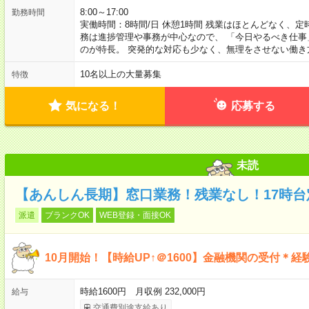
8:00～17:00
勤務時間
実働時間：8時間/日 休憩1時間 残業はほとんどなく、
務は進捗管理や事務が中心なので、 「今日やるべき仕
のが特長。 突発的な対応も少なく、無理をさせない働き
10名以上の大量募集
特徴
気になる！
応募する
未読
【あんしん長期】窓口業務！残業なし！17時台
派遣
ブランクOK
WEB登録・面接OK
10月開始！【時給UP↑＠1600】金融機関の受付＊経
時給1600円 月収例 232,000円
給与
交通費別途支給あり