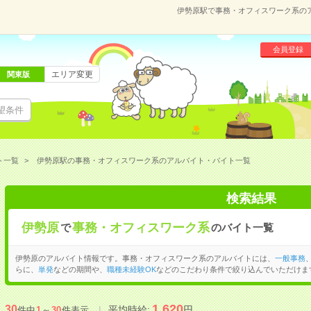
伊勢原駅で事務・オフィスワーク系の
会員登録
エリア変更
関東版
望条件
ト一覧
伊勢原駅の事務・オフィスワーク系のアルバイト・バイト一覧
検索結果
伊勢原
事務・オフィスワーク系
で
のバイト一覧
伊勢原のアルバイト情報です。事務・オフィスワーク系のアルバイトには、
一般事務
らに、
単発
などの期間や、
職種未経験OK
などのこだわり条件で絞り込んでいただけま
1,620
30
平均時給:
円
件中
1
～
30
件表示