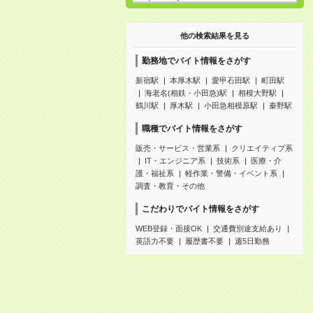
他の検索結果を見る
勤務地でバイト情報をさがす
新宿駅
本厚木駅
愛甲石田駅
町田駅
海老名(相鉄・小田急)駅
相模大野駅
鶴川駅
厚木駅
小田急相模原駅
秦野駅
職種でバイト情報をさがす
販売・サービス・営業系
クリエイティブ系
IT・エンジニア系
技術系
医療・介
護・福祉系
軽作業・警備・イベント系
調査・教育・その他
こだわりでバイト情報をさがす
WEB登録・面接OK
交通費別途支給あり
英語力不要
履歴書不要
週5日勤務