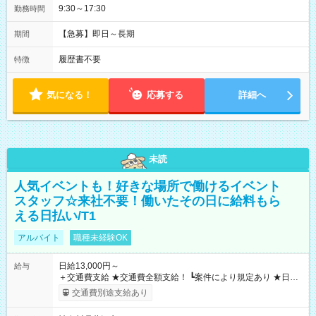
9:30～17:30
勤務時間
【急募】即日～長期
期間
履歴書不要
特徴
気になる！
応募する
詳細へ
未読
人気イベントも！好きな場所で働けるイベント
スタッフ☆来社不要！働いたその日に給料もら
える日払い/T1
アルバイト
職種未経験OK
日給13,000円～
給与
＋交通費支給 ★交通費全額支給！ ┗案件により規定あり ★日払
いOK！（規定あり） ┗働いたその日に現金GET♪ お仕事後はコ
交通費別途支給あり
ンビニATMから 日払い分を引き落とせます！ 【試用期間】試
用期間なし