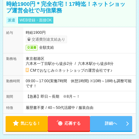
時給1900円＊完全在宅！17時迄！ネットショッ
プ運営会社で与信業務
派遣
WEB登録・面接OK
時給1900円
給与
交通費別途支給あり
全額支給
交通費
東京都港区
勤務地
六本木一丁目駅から徒歩2分
/
六本木駅から徒歩8分
CMでおなじみ☆ネットショップの運営会社です♪
09:00～17:00(実働7時間 休憩1時間) ※10時～18時も調整可能
勤務時間
です！
【急募】即日～長期 ※8月～！
期間
履歴書不要
/
40～50代活躍中
/
服装自由
特徴
気になる！
応募する
詳細へ