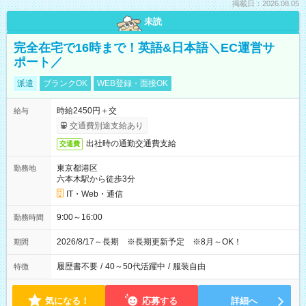
掲載日：2026.08.05
未読
完全在宅で16時まで！英語&日本語＼EC運営サ
ポート／
派遣
ブランクOK
WEB登録・面接OK
時給2450円＋交
給与
交通費別途支給あり
出社時の通勤交通費支給
交通費
東京都港区
勤務地
六本木駅から徒歩3分
IT・Web・通信
9:00～16:00
勤務時間
2026/8/17～長期 ※長期更新予定 ※8月～OK！
期間
履歴書不要
/
40～50代活躍中
/
服装自由
特徴
気になる！
応募する
詳細へ