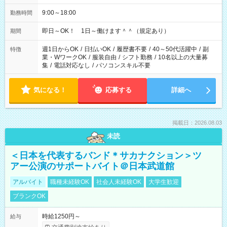
9:00～18:00
勤務時間
即日～OK！ 1日～働けます＾＾（規定あり）
期間
週1日からOK
/
日払いOK
/
履歴書不要
/
40～50代活躍中
/
副
特徴
業・WワークOK
/
服装自由
/
シフト勤務
/
10名以上の大量募
集
/
電話対応なし
/
パソコンスキル不要
気になる！
応募する
詳細へ
掲載日：2026.08.03
未読
＜日本を代表するバンド＊サカナクション＞ツ
アー公演のサポートバイト＠日本武道館
アルバイト
職種未経験OK
社会人未経験OK
大学生歓迎
ブランクOK
時給1250円～
給与