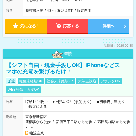
履歴書不要
/
40～50代活躍中
/
服装自由
特徴
気になる！
応募する
詳細へ
掲載日：2026.07.30
未読
【シフト自由・現金手渡しOK】iPhoneなどス
マホの充電を繋げるだけ！
派遣
職種未経験OK
社会人未経験OK
大学生歓迎
ブランクOK
WEB登録・面接OK
時給1414円～ ▼日払いOK（規定あり） ■初勤務手当あり
給与
※規定による
東京都新宿区
勤務地
新宿駅から徒歩
/
新宿三丁目駅から徒歩
/
高田馬場駅から徒歩
/
…
物流企業