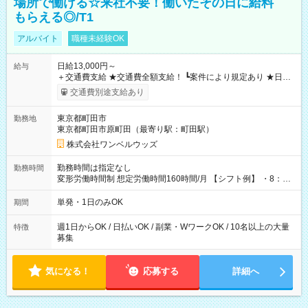
場所で働ける☆来社不要！働いたその日に給料
もらえる◎/T1
アルバイト
職種未経験OK
日給13,000円～
給与
＋交通費支給 ★交通費全額支給！ ┗案件により規定あり ★日払
いOK！（規定あり） ┗働いたその日に現金GET♪ お仕事後はコ
交通費別途支給あり
ンビニATMから 日払い分を引き落とせます！ 【試用期間】試
用期間なし
東京都町田市
勤務地
東京都町田市原町田（最寄り駅：町田駅）
株式会社ワンベルウッズ
勤務時間は指定なし
勤務時間
変形労働時間制 想定労働時間160時間/月 【シフト例】 ・8：00
～21：00
単発・1日のみOK
期間
週1日からOK / 日払いOK / 副業・WワークOK / 10名以上の大量
特徴
募集
気になる！
応募する
詳細へ