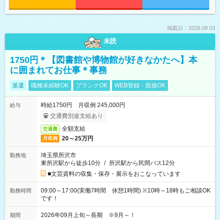
掲載日：2026.08.03
未読
1750円＊【図書館や博物館が好きなかたへ】本
に囲まれてお仕事＊事務
派遣
職種未経験OK
ブランクOK
WEB登録・面接OK
時給1750円 月収例 245,000円
給与
交通費別途支給あり
全額支給
交通費
20～25万円
月収例
埼玉県所沢市
勤務地
東所沢駅から徒歩10分
/
所沢駅から民間バス12分
■文芸資料の収集・保存・展示をおこなっています
09:00～17:00(実働7時間 休憩1時間) ※10時～18時もご相談OK
勤務時間
です！
2026年09月上旬～長期 ※9月～！
期間