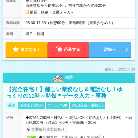
東京都杉並区
勤務地
西荻窪駅から徒歩15分
/
吉祥寺駅から徒歩20分
鉱業・鉄鋼・金属メ－カ－
08:30-17:30（休憩60分）実働8時間（残業少なめ！）
勤務時間
即日～長期
期間
気になる！
応募する
詳細へ
掲載日：2026.07.29
未読
【完全在宅！】難しい業務なし＆電話なし！ゆ
っくりの11時～時短＊データ入力・事務
派遣
職種未経験OK
ブランクOK
WEB登録・面接OK
◆時給1,700円＊日払い・週払いOK＊昇給あり♪【月収例】 ・約
給与
204,000円 （時給1,700円 × 実働6h × 20日）
交通費別途支給あり
◆全額支給 ＊家が少し遠くても安心！
交通費