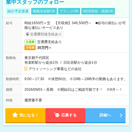
業中スタッフのフォロー
紹介予定派遣
職種未経験OK
ブランクOK
WEB登録・面接OK
時給1650円＋交 【月収例】346,500円～ ■給与の前払いが可
給与
能な速払いサービスあり
交通費別途支給あり
交通費支給あり
交通費
30万円～
月収例
東京都千代田区
勤務地
有楽町駅から徒歩2分
/
日比谷駅から徒歩1分
アウトソーシング事業などの会社
9:00～17:30 ※休憩60分。※10時～18時半の勤務もあります。
勤務時間
2026/09/01～長期 ※開始日はご相談可能です！ ※9月～！
期間
履歴書不要
特徴
気になる！
応募する
詳細へ