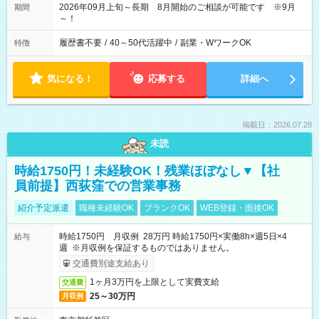
2026年09月上旬～長期 8月開始のご相談が可能です ※9月
期間
～！
履歴書不要
/
40～50代活躍中
/
副業・WワークOK
特徴
気になる！
応募する
詳細へ
掲載日：2026.07.28
未読
時給1750円！未経験OK！残業ほぼなし▼【社
員前提】西荻窪での営業事務
紹介予定派遣
職種未経験OK
ブランクOK
WEB登録・面接OK
時給1750円 月収例 28万円 時給1750円×実働8h×週5日×4
給与
週 ※月収例を保証するものではありません。
交通費別途支給あり
1ヶ月3万円を上限として実費支給
交通費
25～30万円
月収例