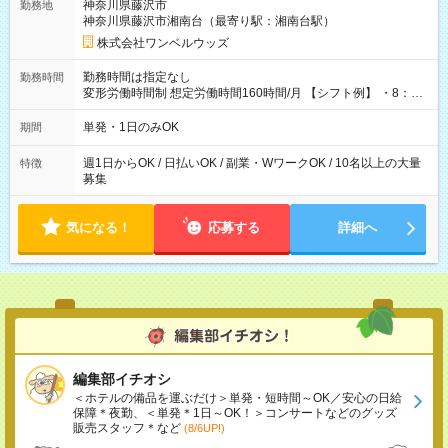
神奈川県藤沢市
勤務地
神奈川県藤沢市湘南台（最寄り駅：湘南台駅）
株式会社ワンベルウッズ
勤務時間は指定なし
勤務時間
変形労働時間制 想定労働時間160時間/月 【シフト例】 ・8：00
～21：00
単発・1日のみOK
期間
週1日からOK / 日払いOK / 副業・WワークOK / 10名以上の大量
特徴
募集
気になる！
応募する
詳細へ
編集部イチオシ
＜ホテルの備品を運ぶだけ＞単発・短時間～OK／安心の日給
保障＊夜勤、＜単発＊1日～OK！＞コンサートなどのグッズ
販売スタッフ＊など
(8/6UP!)