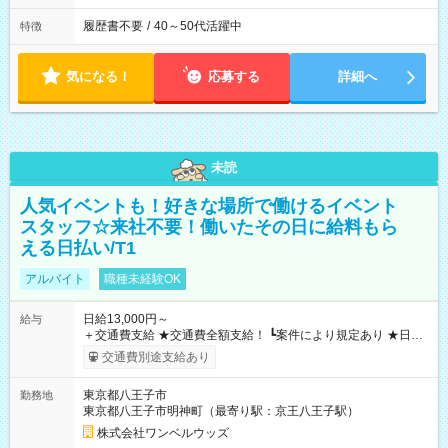
履歴書不要
/
40～50代活躍中
特徴
気になる！
応募する
詳細へ
未読
人気イベントも！好きな場所で働けるイベント
スタッフ☆来社不要！働いたその日に給料もら
える日払い/T1
アルバイト
職種未経験OK
日給13,000円～
給与
＋交通費支給 ★交通費全額支給！ ┗案件により規定あり ★日払
いOK！（規定あり） ┗働いたその日に現金GET♪ お仕事後はコ
交通費別途支給あり
ンビニATMから 日払い分を引き落とせます！ 【試用期間】試
用期間なし
東京都八王子市
勤務地
東京都八王子市明神町（最寄り駅：京王八王子駅）
株式会社ワンベルウッズ