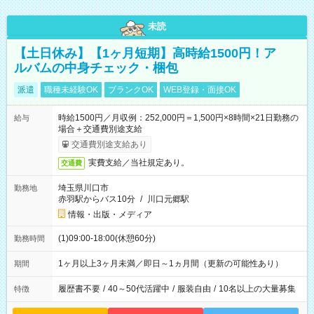
未読
【土日休み】【1ヶ月短期】高時給1500円！ア
ルバムの中身チェック・梱包
派遣
職種未経験OK
ブランクOK
WEB登録・面接OK
時給1500円／月収例：252,000円＝1,500円×8時間×21日勤務の
給与
場合＋交通費別途支給
交通費別途支給あり
実費支給／当社規定あり。
交通費
埼玉県川口市
勤務地
赤羽駅からバス10分
/
川口元郷駅
情報・出版・メディア
(1)09:00-18:00(休憩60分)
勤務時間
1ヶ月以上3ヶ月未満／即日～1ヵ月間（更新の可能性あり）
期間
履歴書不要
/
40～50代活躍中
/
服装自由
/
10名以上の大量募集
特徴