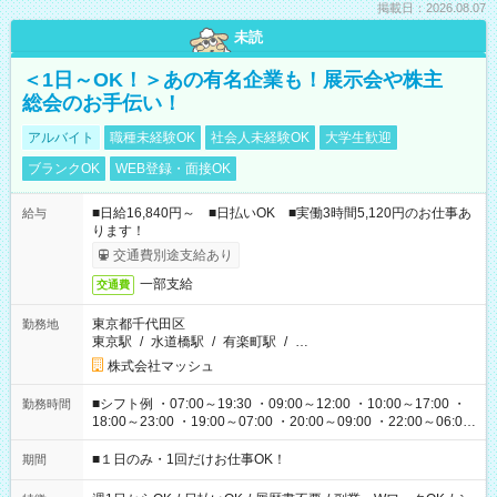
掲載日：2026.08.07
未読
＜1日～OK！＞あの有名企業も！展示会や株主
総会のお手伝い！
アルバイト
職種未経験OK
社会人未経験OK
大学生歓迎
ブランクOK
WEB登録・面接OK
■日給16,840円～ ■日払いOK ■実働3時間5,120円のお仕事あ
給与
ります！
交通費別途支給あり
一部支給
交通費
東京都千代田区
勤務地
東京駅
/
水道橋駅
/
有楽町駅
/
…
株式会社マッシュ
■シフト例 ・07:00～19:30 ・09:00～12:00 ・10:00～17:00 ・
勤務時間
18:00～23:00 ・19:00～07:00 ・20:00～09:00 ・22:00～06:00
etc ★最短で3時間で5,120円のお仕事から 15時間で2万円近く稼
げるお仕事も！ ご希望のお時間に合わせてご紹介！ ※シフトは
■１日のみ・1回だけお仕事OK！
期間
現場によって異なります。 ※勿論、休憩時間はあるのでご安心
ください！