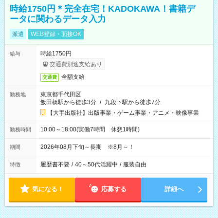
時給1750円＊完全在宅！KADOKAWA！書籍デ
ータに関わるデータ入力
派遣
WEB登録・面接OK
時給1750円
給与
交通費別途支給あり
全額支給
交通費
東京都千代田区
勤務地
飯田橋駅から徒歩3分
/
九段下駅から徒歩7分
【大手出版社】出版事業・ゲーム事業・アニメ・映像事業
10:00～18:00(実働7時間 休憩1時間)
勤務時間
2026年08月下旬～長期 ※8月～！
期間
履歴書不要
/
40～50代活躍中
/
服装自由
特徴
気になる！
応募する
詳細へ