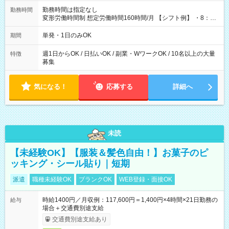
勤務時間は指定なし
勤務時間
変形労働時間制 想定労働時間160時間/月 【シフト例】 ・8：00
～21：00
単発・1日のみOK
期間
週1日からOK / 日払いOK / 副業・WワークOK / 10名以上の大量
特徴
募集
気になる！
応募する
詳細へ
未読
【未経験OK】【服装＆髪色自由！】お菓子のピ
ッキング・シール貼り｜短期
派遣
職種未経験OK
ブランクOK
WEB登録・面接OK
時給1400円／月収例：117,600円＝1,400円×4時間×21日勤務の
給与
場合＋交通費別途支給
交通費別途支給あり