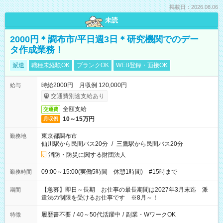
掲載日：2026.08.06
未読
2000円＊調布市/平日週3日＊研究機関でのデー
タ作成業務！
派遣
職種未経験OK
ブランクOK
WEB登録・面接OK
時給2000円 月収例 120,000円
給与
交通費別途支給あり
全額支給
交通費
10～15万円
月収例
東京都調布市
勤務地
仙川駅から民間バス20分
/
三鷹駅から民間バス20分
消防・防災に関する財団法人
09:00～15:00(実働5時間 休憩1時間) #15時まで
勤務時間
【急募】即日～長期 お仕事の最長期間は2027年3月末迄 派
期間
遣法の制限を受けるお仕事です ※8月～！
履歴書不要
/
40～50代活躍中
/
副業・WワークOK
特徴