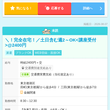
気になる！
応募する
詳細へ
掲載日：2026.08.07
未読
＼！完全在宅！／土日含む週2～OK<講座受付
>@2400円
派遣
ブランクOK
WEB登録・面接OK
時給2400円＋交
給与
交通費別途支給あり
交通費実費支給（当社規定あり）
交通費
東京都港区
勤務地
田町(東京都)駅から徒歩4分
/
三田(東京都)駅から徒歩7分
金融関連
8:30～12:30
勤務時間
【急募】即日～長期 ※8月～OK！
期間