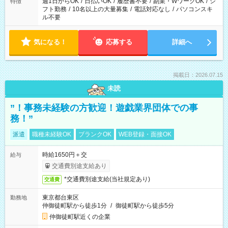
週1日からOK
/
日払いOK
/
履歴書不要
/
副業・WワークOK
/
シ
特徴
フト勤務
/
10名以上の大量募集
/
電話対応なし
/
パソコンスキ
ル不要
気になる！
応募する
詳細へ
掲載日：2026.07.15
未読
”！事務未経験の方歓迎！遊戯業界団体での事
務！”
派遣
職種未経験OK
ブランクOK
WEB登録・面接OK
時給1650円＋交
給与
交通費別途支給あり
*交通費別途支給(当社規定あり)
交通費
東京都台東区
勤務地
仲御徒町駅から徒歩1分
/
御徒町駅から徒歩5分
仲御徒町駅近くの企業