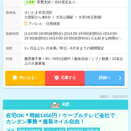
実費支給／当社規定あり。
交通費
さいたま市見沼区
勤務地
七里駅から車6分
/
大宮公園駅
/
大宮(埼玉県)駅
アパレル・日用雑貨
(1)14:00-18:00(休憩0分) (2)14:00-19:00(休憩0分) (3)14:00-
勤務時間
19:30(休憩0分) (4)14:00-20:00(休憩45分) ※お好きな時間が選べ
ます
1ヶ月以上3ヶ月未満／即日～8月末までの期間限定
期間
履歴書不要
/
40～50代活躍中
/
服装自由
/
シフト勤務
/
10名以
特徴
上の大量募集
気になる！
応募する
詳細へ
掲載日：2026.08.07
未読
在宅OK＊時給1450円！ケーブルテレビ会社で
カンタン事務＊服装ネイル自由！
派遣
職種未経験OK
ブランクOK
WEB登録・面接OK