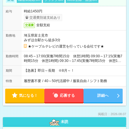
時給1450円
給与
交通費別途支給あり
全額支給
交通費
埼玉県富士見市
勤務地
みずほ台駅から徒歩3分
★ケーブルテレビの運営を行っている会社です★
08:45～17:00(実働7時間15分 休憩1時間) 09:00～17:15(実働7
勤務時間
時間15分 休憩1時間) 09:30～17:45(実働7時間15分 休憩1時
間) ※11:45～20:00：週1回程度遅番あります(在宅勤務OK) ※配
属チームにより
【急募】即日～長期 ※8月～！
期間
履歴書不要
/
40～50代活躍中
/
服装自由
/
シフト勤務
特徴
気になる！
応募する
詳細へ
掲載日：2026.08.07
未読