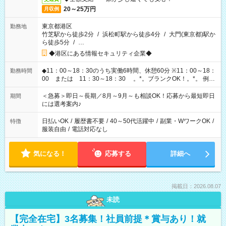
20～25万円
月収例
東京都港区
勤務地
竹芝駅から徒歩2分
/
浜松町駅から徒歩4分
/
大門(東京都)駅か
ら徒歩5分
/
…
◆港区にある情報セキュリティ企業◆
◆11：00～18：30のうち実働6時間、休憩60分 ※11：00～18：
勤務時間
00 または 11：30～18：30 。*。ブランクOK！。*。 例え
ば前職が、 在宅/財団法人/事務/コールセンター/受付/販売/カフェ
スタッフ スイーツ販売/ホテルフロント/化粧品販売/など 様々な
＜急募＞即日～長期／8月～9月～も相談OK！応募から最短即日
期間
業界から入社して活躍されています♪
には選考案内♪
日払いOK
/
履歴書不要
/
40～50代活躍中
/
副業・WワークOK
/
特徴
服装自由
/
電話対応なし
気になる！
応募する
詳細へ
掲載日：2026.08.07
未読
【完全在宅】3名募集！社員前提＊賞与あり！就