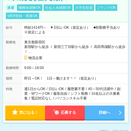
派遣
職種未経験OK
社会人未経験OK
大学生歓迎
ブランクOK
WEB登録・面接OK
時給1414円～ ▼日払いOK（規定あり） ■初勤務手当あり
給与
※規定による
東京都新宿区
勤務地
新宿駅から徒歩
/
新宿三丁目駅から徒歩
/
高田馬場駅から徒歩
/
…
物流企業
9:00～18:00
勤務時間
即日～OK！ 1日～働けます＾＾（規定あり）
期間
週1日からOK
/
日払いOK
/
履歴書不要
/
40～50代活躍中
/
副
特徴
業・WワークOK
/
服装自由
/
シフト勤務
/
10名以上の大量募
集
/
電話対応なし
/
パソコンスキル不要
気になる！
応募する
詳細へ