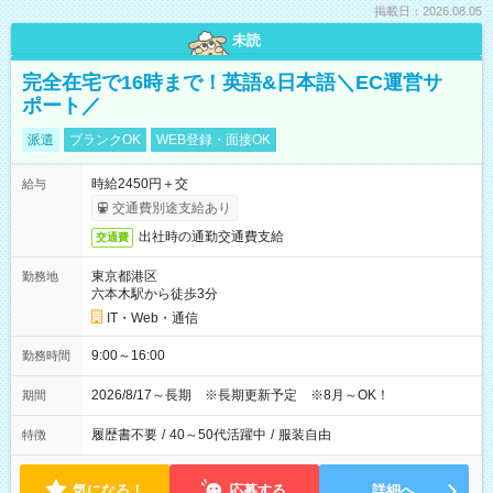
掲載日：2026.08.05
未読
完全在宅で16時まで！英語&日本語＼EC運営サ
ポート／
派遣
ブランクOK
WEB登録・面接OK
時給2450円＋交
給与
交通費別途支給あり
出社時の通勤交通費支給
交通費
東京都港区
勤務地
六本木駅から徒歩3分
IT・Web・通信
9:00～16:00
勤務時間
2026/8/17～長期 ※長期更新予定 ※8月～OK！
期間
履歴書不要
/
40～50代活躍中
/
服装自由
特徴
気になる！
応募する
詳細へ