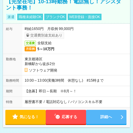
【完全在宅】10-13時勤務！電話無し！アシスタ
ント事務！
派遣
職種未経験OK
ブランクOK
WEB登録・面接OK
時給1650円 月収例 99,000円
給与
交通費別途支給あり
全額支給
交通費
5～10万円
月収例
東京都港区
勤務地
新橋駅から徒歩2分
ソフトウェア開発
10:00～13:00(実働3時間 休憩なし) #15時まで
勤務時間
【急募】即日～長期 ※8月～！
期間
履歴書不要
/
電話対応なし
/
パソコンスキル不要
特徴
気になる！
応募する
詳細へ