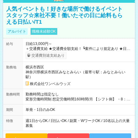
人気イベントも！好きな場所で働けるイベント
スタッフ☆来社不要！働いたその日に給料もら
える日払い/T1
アルバイト
職種未経験OK
日給13,000円～
給与
＋交通費支給 ★交通費全額支給！ ┗案件により規定あり ★日払
いOK！（規定あり） ┗働いたその日に現金GET♪ お仕事後はコ
交通費別途支給あり
ンビニATMから 日払い分を引き落とせます！ 【試用期間】試
用期間なし
横浜市西区
勤務地
神奈川県横浜市西区みなとみらい（最寄り駅：みなとみらい
駅）
株式会社ワンベルウッズ
勤務時間は指定なし
勤務時間
変形労働時間制 想定労働時間160時間/月 【シフト例】 ・8：00
～21：00
単発・1日のみOK
期間
週1日からOK / 日払いOK / 副業・WワークOK / 10名以上の大量
特徴
募集