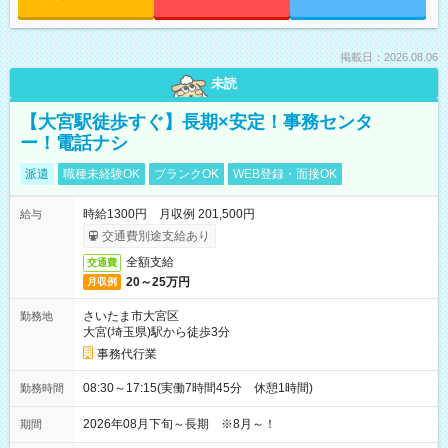
掲載日：2026.08.06
未読
【大宮駅徒歩すぐ】長期×安定！事務センタ
ー！電話ナシ
派遣
職種未経験OK
ブランクOK
WEB登録・面接OK
時給1300円 月収例 201,500円
給与
交通費別途支給あり
全額支給
交通費
20～25万円
月収例
さいたま市大宮区
勤務地
大宮(埼玉県)駅から徒歩3分
事務代行業
08:30～17:15(実働7時間45分 休憩1時間)
勤務時間
2026年08月下旬～長期 ※8月～！
期間