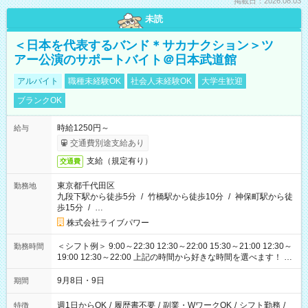
掲載日：2026.08.03
未読
＜日本を代表するバンド＊サカナクション＞ツ
アー公演のサポートバイト＠日本武道館
アルバイト
職種未経験OK
社会人未経験OK
大学生歓迎
ブランクOK
時給1250円～
給与
交通費別途支給あり
支給（規定有り）
交通費
東京都千代田区
勤務地
九段下駅から徒歩5分
/
竹橋駅から徒歩10分
/
神保町駅から徒
歩15分
/
…
株式会社ライブパワー
＜シフト例＞ 9:00～22:30 12:30～22:00 15:30～21:00 12:30～
勤務時間
19:00 12:30～22:00 上記の時間から好きな時間を選べます！ ※
時間は変更となる可能性があります
9月8日・9日
期間
週1日からOK
/
履歴書不要
/
副業・WワークOK
/
シフト勤務
/
特徴