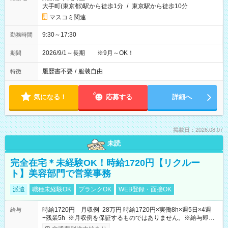
大手町(東京都)駅から徒歩1分
/
東京駅から徒歩10分
マスコミ関連
9:30～17:30
勤務時間
2026/9/1～長期 ※9月～OK！
期間
履歴書不要
/
服装自由
特徴
気になる！
応募する
詳細へ
掲載日：2026.08.07
未読
完全在宅＊未経験OK！時給1720円【リクルー
ト】美容部門で営業事務
派遣
職種未経験OK
ブランクOK
WEB登録・面接OK
時給1720円 月収例 28万円 時給1720円×実働8h×週5日×4週
給与
+残業5h ※月収例を保証するものではありません。※給与即受
取りサービス利用可（利用条件有）