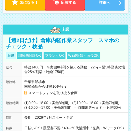
気になる！
応募する
詳細へ
未読
【週2日だけ】倉庫内軽作業スタッフ スマホの
チェック・検品
派遣
職種未経験OK
ブランクOK
WEB登録・面接OK
時給1400円 ※実働8時間を超える勤務、22時～翌5時勤務の場
給与
合25％割増：時給1750円
千葉県船橋市
勤務地
南船橋駅から徒歩10分程度
スマートフォンを取り扱う倉庫
(1)9:00～18:00（実働8時間） (2)10:00～18:00（実働7時間）
勤務時間
(3)10:00～17:00（実働6時間） ※時間帯選べます ※休憩60分
長期 2026年9月スタート予定
期間
日払いOK
/
履歴書不要
/
40～50代活躍中
/
副業・WワークOK
/
特徴