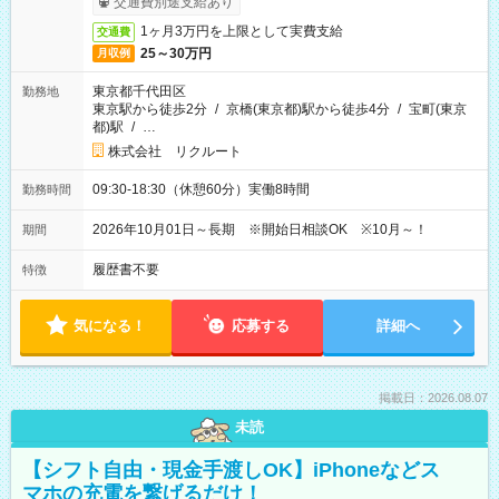
交通費別途支給あり
1ヶ月3万円を上限として実費支給
交通費
25～30万円
月収例
東京都千代田区
勤務地
東京駅から徒歩2分
/
京橋(東京都)駅から徒歩4分
/
宝町(東京
都)駅
/
…
株式会社 リクルート
09:30-18:30（休憩60分）実働8時間
勤務時間
2026年10月01日～長期 ※開始日相談OK ※10月～！
期間
履歴書不要
特徴
気になる！
応募する
詳細へ
掲載日：2026.08.07
未読
【シフト自由・現金手渡しOK】iPhoneなどス
マホの充電を繋げるだけ！