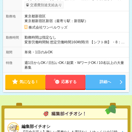
いOK！（規定あり） ┗働いたその日に現金GET♪ お仕事後はコ
交通費別途支給あり
ンビニATMから 日払い分を引き落とせます！ 【試用期間】試
用期間なし
東京都新宿区
勤務地
東京都新宿区新宿（最寄り駅：新宿駅）
株式会社ワンベルウッズ
勤務時間は指定なし
勤務時間
変形労働時間制 想定労働時間160時間/月 【シフト例】 ・8：00
～21：00
単発・1日のみOK
期間
週1日からOK / 日払いOK / 副業・WワークOK / 10名以上の大量
特徴
募集
気になる！
応募する
詳細へ
編集部イチオシ