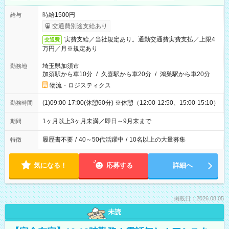
時給1500円
給与
交通費別途支給あり
実費支給／当社規定あり。通勤交通費実費支払／上限4
交通費
万円／月※規定あり
埼玉県加須市
勤務地
加須駅から車10分
/
久喜駅から車20分
/
鴻巣駅から車20分
物流・ロジスティクス
(1)09:00-17:00(休憩60分) ※休憩（12:00-12:50、15:00-15:10）
勤務時間
1ヶ月以上3ヶ月未満／即日～9月末まで
期間
履歴書不要
/
40～50代活躍中
/
10名以上の大量募集
特徴
気になる！
応募する
詳細へ
掲載日：2026.08.05
未読