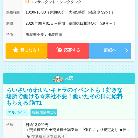
コンサルタント・シンクタンク
10:00-16:00（休憩60分）実働5時間（残業少なめ！）
勤務時間
2026年09月01日～長期 ※開始日相談OK ※9月～！
期間
履歴書不要
/
服装自由
特徴
気になる！
応募する
詳細へ
未読
ちいさいかわいいキャラのイベントも！好きな
場所で働ける☆来社不要！働いたその日に給料
もらえる◎/T1
アルバイト
職種未経験OK
日給13,000円～
給与
＋交通費支給 ★交通費全額支給！ ┗案件により規定あり ★日払
いOK！（規定あり） ┗働いたその日に現金GET♪ お仕事後はコ
交通費別途支給あり