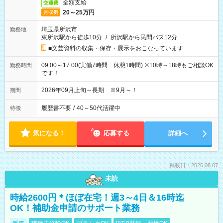
全額支給
交通費
20～25万円
月収例
埼玉県所沢市
勤務地
東所沢駅から徒歩10分
/
所沢駅から民間バス12分
■文芸資料の収集・保存・展示をおこなっています
09:00～17:00(実働7時間 休憩1時間) ※10時～18時もご相談OK
勤務時間
です！
2026年09月上旬～長期 ※9月～！
期間
履歴書不要
/
40～50代活躍中
特徴
気になる！
応募する
詳細へ
掲載日：2026.08.07
未読
時給2600円＊ほぼ在宅！週3～4日＆16時迄
OK！補助金申請のサポート業務