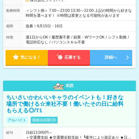
株式会社ライブパワー
＜シフト例＞ 7:00～23:00 13:30～22:00 上記の時間から好きな
勤務時間
時間を選べます！ ※時間は変更となる可能性があります
急募！8月15日・16日
期間
週1日からOK
/
履歴書不要
/
副業・WワークOK
/
シフト勤務
/
特徴
電話対応なし
/
パソコンスキル不要
気になる！
応募する
詳細へ
未読
ちいさいかわいいキャラのイベントも！好きな
場所で働ける☆来社不要！働いたその日に給料
もらえる◎/T1
アルバイト
職種未経験OK
日給13,000円～
給与
＋交通費支給 ★交通費全額支給！ ┗案件により規定あり ★日払