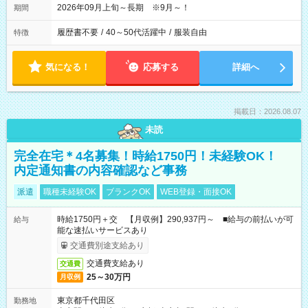
2026年09月上旬～長期 ※9月～！
期間
履歴書不要
/
40～50代活躍中
/
服装自由
特徴
気になる！
応募する
詳細へ
掲載日：2026.08.07
未読
完全在宅＊4名募集！時給1750円！未経験OK！
内定通知書の内容確認など事務
派遣
職種未経験OK
ブランクOK
WEB登録・面接OK
時給1750円＋交 【月収例】290,937円～ ■給与の前払いが可
給与
能な速払いサービスあり
交通費別途支給あり
交通費支給あり
交通費
25～30万円
月収例
東京都千代田区
勤務地