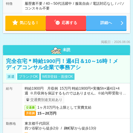
履歴書不要
/
40～50代活躍中
/
服装自由
/
電話対応なし
/
パソ
特徴
コンスキル不要
気になる！
応募する
詳細へ
掲載日：2026.08.06
未読
完全在宅＊時給1900円！週4日＆10～16時！メ
ディアコンサル企業で事務アシ
派遣
ブランクOK
WEB登録・面接OK
時給1900円 月収例 15万円 時給1900円×実働5h×週4日×4
給与
週 ※月収例を保証するものではありません。※給与即受取りサ
ービス利用可（利用条件有）
交通費別途支給あり
1ヶ月3万円を上限として実費支給
交通費
15～20万円
月収例
東京都千代田区
勤務地
四ツ谷駅から徒歩2分
/
麹町駅から徒歩13分