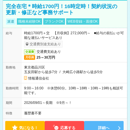
完全在宅＊時給1700円！16時定時！契約状況の
更新・修正など事務サポート
派遣
職種未経験OK
ブランクOK
WEB登録・面接OK
時給1700円＋交 【月収例】272,000円～ ■給与の前払いが可
給与
能な速払いサービスあり
交通費別途支給あり
交通費支給あり
交通費
25～30万円
月収例
東京都品川区
勤務地
五反田駅から徒歩7分
/
大崎広小路駅から徒歩5分
情報通信会社
9:00～16:00 ※休憩60分。10時～18時・10時～19時も相談可
勤務時間
能です。
2026/09/01～長期 ※9月～！
期間
履歴書不要
特徴
気になる！
応募する
詳細へ