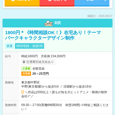
掲載日：2026.08.07
未読
1800円＊《時間相談OK！》在宅あり！テーマ
パークキャラクターデザイン制作
派遣
WEB登録・面接OK
時給1800円 月収例 234,000円
給与
交通費別途支給あり
全額支給
交通費
20～25万円
月収例
東京都中野区
勤務地
中野(東京都)駅から徒歩5分
/
沼袋駅から徒歩16分
＼作品は500以上！誰もが知る大ヒットアニメ・映画の制作
会社+*／
09:30～17:00(実働6時間30分 休憩1時間) ※時短ご相談くださ
勤務時間
い！