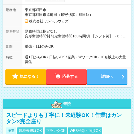
ンビニATMから 日払い分を引き落とせます！ 【試用期間】試
用期間なし
東京都町田市
勤務地
東京都町田市原町田（最寄り駅：町田駅）
株式会社ワンベルウッズ
勤務時間は指定なし
勤務時間
変形労働時間制 想定労働時間160時間/月 【シフト例】 ・8：00
～21：00
単発・1日のみOK
期間
週1日からOK / 日払いOK / 副業・WワークOK / 10名以上の大量
特徴
募集
気になる！
応募する
詳細へ
未読
スピードよりも丁寧に！未経験OK！作業はカン
タン×完全座り
派遣
職種未経験OK
ブランクOK
WEB登録・面接OK