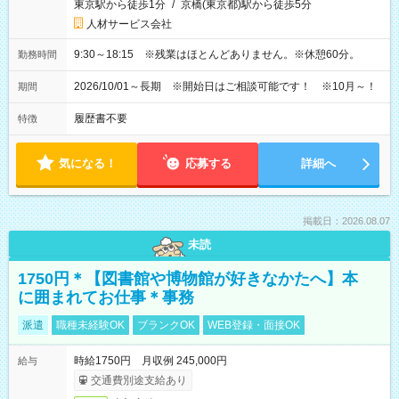
東京駅から徒歩1分
/
京橋(東京都)駅から徒歩5分
人材サービス会社
9:30～18:15 ※残業はほとんどありません。※休憩60分。
勤務時間
2026/10/01～長期 ※開始日はご相談可能です！ ※10月～！
期間
履歴書不要
特徴
気になる！
応募する
詳細へ
掲載日：2026.08.07
未読
1750円＊【図書館や博物館が好きなかたへ】本
に囲まれてお仕事＊事務
派遣
職種未経験OK
ブランクOK
WEB登録・面接OK
時給1750円 月収例 245,000円
給与
交通費別途支給あり