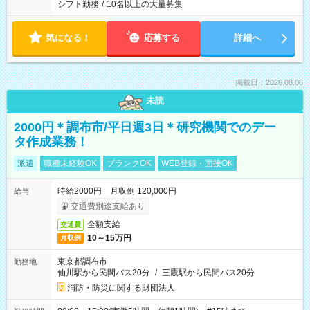
シフト勤務
/
10名以上の大量募集
気になる！
応募する
詳細へ
掲載日：2026.08.06
未読
2000円＊調布市/平日週3日＊研究機関でのデー
タ作成業務！
派遣
職種未経験OK
ブランクOK
WEB登録・面接OK
時給2000円 月収例 120,000円
給与
交通費別途支給あり
全額支給
交通費
10～15万円
月収例
東京都調布市
勤務地
仙川駅から民間バス20分
/
三鷹駅から民間バス20分
消防・防災に関する財団法人