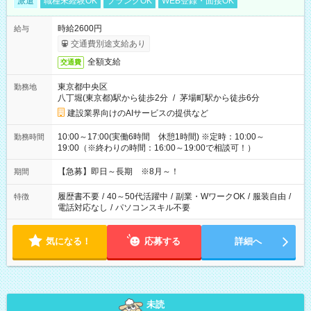
派遣
職種未経験OK
ブランクOK
WEB登録・面接OK
時給2600円
給与
交通費別途支給あり
全額支給
交通費
東京都中央区
勤務地
八丁堀(東京都)駅から徒歩2分
/
茅場町駅から徒歩6分
建設業界向けのAIサービスの提供など
10:00～17:00(実働6時間 休憩1時間) ※定時：10:00～
勤務時間
19:00（※終わりの時間：16:00～19:00で相談可！）
【急募】即日～長期 ※8月～！
期間
履歴書不要
/
40～50代活躍中
/
副業・WワークOK
/
服装自由
/
特徴
電話対応なし
/
パソコンスキル不要
気になる！
応募する
詳細へ
未読