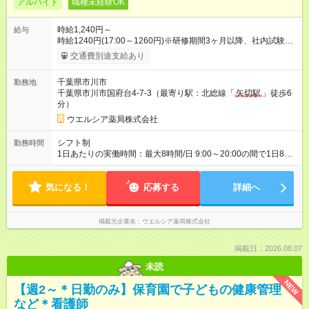
アルバイト
職種未経験OK
時給1,240円～
給与
時給1240円(17:00～1260円)※研修期間3ヶ月以降、社内試験に
よる更新判定あり 社内試験合格後、時給＋50～100円の昇給あ
交通費別途支給あり
り （大学生は＋20円） 試用期間あり：入社日から3ヶ月間／本
採用と待遇は変わりません。 【試用期間】試用期間あり 試用期
千葉県市川市
勤務地
間の長さ：3ヶ月 雇用形態、給与は本採用時と同じです。
千葉県市川市国府台4-7-3（最寄り駅：北総線「
矢切駅
」徒歩6
分）
ウエルシア薬局株式会社
シフト制
勤務時間
1日あたりの実働時間：最大8時間/日 9:00～20:00の間で1日8時
間の勤務 ☆週3～5日の勤務 ※勤務曜日応相談 ☆未経験・無資格
可
気になる！
応募する
詳細へ
掲載元企業名
ウエルシア薬局株式会社
掲載日：2026.08.07
未読
NEW
【週2～＊日勤のみ】保育園で子どもの健康管理
など＊看護師