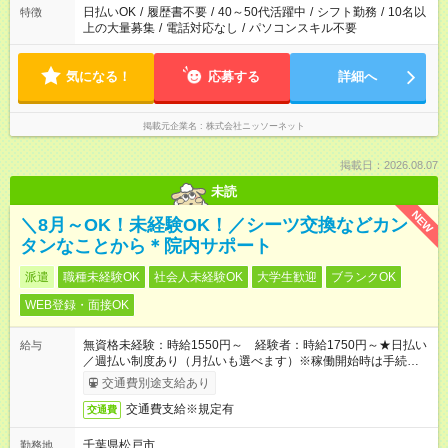
日払いOK
/
履歴書不要
/
40～50代活躍中
/
シフト勤務
/
10名以
特徴
上の大量募集
/
電話対応なし
/
パソコンスキル不要
気になる！
応募する
詳細へ
掲載元企業名
株式会社ニッソーネット
掲載日：2026.08.07
未読
NEW
＼8月～OK！未経験OK！／シーツ交換などカン
タンなことから＊院内サポート
派遣
職種未経験OK
社会人未経験OK
大学生歓迎
ブランクOK
WEB登録・面接OK
無資格未経験：時給1550円～ 経験者：時給1750円～★日払い
給与
／週払い制度あり（月払いも選べます）※稼働開始時は手続き完
了次第のお支払いとなります。
交通費別途支給あり
交通費支給※規定有
交通費
千葉県松戸市
勤務地