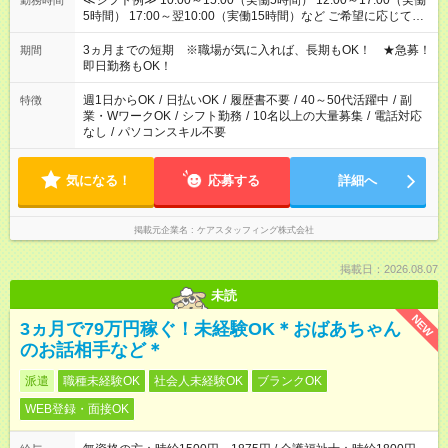
≪シフト例≫ 10:00～15:00（実働5時間） 12:00～17:00（実働
勤務時間
5時間） 17:00～翌10:00（実働15時間）など ご希望に応じて、
働く時間は調整できます！ お気軽に担当へ相談ください！
3ヵ月までの短期 ※職場が気に入れば、長期もOK！ ★急募！
期間
即日勤務もOK！
週1日からOK
/
日払いOK
/
履歴書不要
/
40～50代活躍中
/
副
特徴
業・WワークOK
/
シフト勤務
/
10名以上の大量募集
/
電話対応
なし
/
パソコンスキル不要
気になる！
応募する
詳細へ
掲載元企業名
ケアスタッフィング株式会社
掲載日：2026.08.07
未読
NEW
3ヵ月で79万円稼ぐ！未経験OK＊おばあちゃん
のお話相手など＊
派遣
職種未経験OK
社会人未経験OK
ブランクOK
WEB登録・面接OK