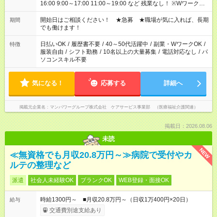
16:00 9:00～17:00 11:00～19:00 など 残業なし！ ※Wワークの
場合、他のお仕事と合わせ週40時間超の就業はご案内できませ
ん ※法令に基づき、週20時間以上勤務は社会保険への加入対象
開始日はご相談ください！ ★急募 ★職場が気に入れば、長期
期間
となります ※労働者派遣法（日雇い派遣の原則禁止）により、
でも働けます！
短時間・短期間の就業はご案内が難しい場合があります
日払いOK
/
履歴書不要
/
40～50代活躍中
/
副業・WワークOK
/
特徴
服装自由
/
シフト勤務
/
10名以上の大量募集
/
電話対応なし
/
パ
ソコンスキル不要
気になる！
応募する
詳細へ
掲載元企業名
マンパワーグループ株式会社 ケアサービス事業部 （医療福祉介護関連）
掲載日：2026.08.06
未読
NEW
≪無資格でも月収20.8万円～≫病院で受付やカ
ルテの整理など
派遣
社会人未経験OK
ブランクOK
WEB登録・面接OK
時給1300円～ ■月収20.8万円～（日収1万400円×20日）
給与
交通費別途支給あり