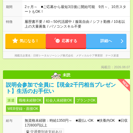
「家族とお休みを合わせたい」 「できれば残業はしたくない」
など、あなたのご希望に沿ったお仕事をご紹介します！ ※Wワ
2ヶ月～ ■ご応募から最短3日後に開始可能 9月～、10月スタ
期間
ーク希望の方へ 今ご覧のお仕事で希望する勤務時間と、もう1つ
ートもOK！
のお仕事の勤務時間。 合計で週40時間を超える場合は応募でき
ません
履歴書不要
/
40～50代活躍中
/
服装自由
/
シフト勤務
/
10名以
特徴
上の大量募集
/
パソコンスキル不要
気になる！
応募する
詳細へ
掲載元企業名
日研トータルソーシング株式会社 メディカルケア事業部 ナース派遣
掲載日：2026.08.07
未読
NEW
説明会参加で全員に【現金2千円相当プレゼン
ト】生活のお手伝い
派遣
職種未経験OK
社会人未経験OK
ブランクOK
WEB登録・面接OK
無資格未経験：時給1350円～ ■週払いOK ■扶養内OK ■日収
給与
1万800円以上
交通費別途支給あり