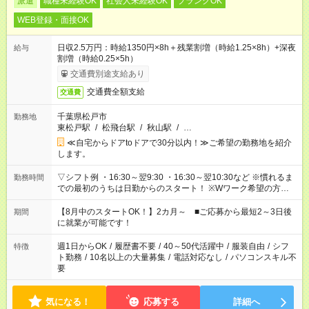
派遣
職種未経験OK
社会人未経験OK
ブランクOK
WEB登録・面接OK
日収2.5万円：時給1350円×8h＋残業割増（時給1.25×8h）+深夜
給与
割増（時給0.25×5h）
交通費別途支給あり
交通費全額支給
交通費
千葉県松戸市
勤務地
東松戸駅
/
松飛台駅
/
秋山駅
/
…
≪自宅からドアtoドアで30分以内！≫ご希望の勤務地を紹介
します。
▽シフト例 ・16:30～翌9:30 ・16:30～翌10:30など ※慣れるま
勤務時間
での最初のうちは日勤からのスタート！ ※Wワーク希望の方へ
複数就業の場合は、合計40時間以内。
【8月中のスタートOK！】2カ月～ ■ご応募から最短2～3日後
期間
に就業が可能です！
週1日からOK
/
履歴書不要
/
40～50代活躍中
/
服装自由
/
シフ
特徴
ト勤務
/
10名以上の大量募集
/
電話対応なし
/
パソコンスキル不
要
気になる！
応募する
詳細へ