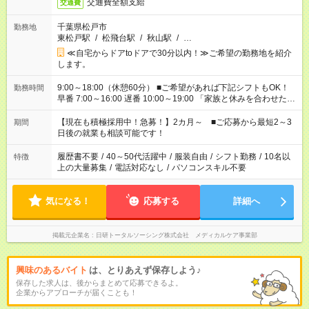
交通費全額支給
交通費
千葉県松戸市
勤務地
東松戸駅
/
松飛台駅
/
秋山駅
/
…
≪自宅からドアtoドアで30分以内！≫ご希望の勤務地を紹介
します。
9:00～18:00（休憩60分） ■ご希望があれば下記シフトもOK！
勤務時間
早番 7:00～16:00 遅番 10:00～19:00 「家族と休みを合わせた
い」 「余裕を持って夕飯の準備がしたい」 「できれば残業はし
たくない」 など、ご希望を教えてくださいね。 ※Wワーク希望
【現在も積極採用中！急募！】2カ月～ ■ご応募から最短2～3
期間
の方へ 今ご覧のお仕事で希望する勤務時間と、もう1つのお仕事
日後の就業も相談可能です！
の勤務時間。 合計で週40時間を超える場合は応募できません。
履歴書不要
/
40～50代活躍中
/
服装自由
/
シフト勤務
/
10名以
特徴
上の大量募集
/
電話対応なし
/
パソコンスキル不要
気になる！
応募する
詳細へ
掲載元企業名
日研トータルソーシング株式会社 メディカルケア事業部
興味のあるバイト
は、とりあえず保存しよう♪
保存した求人は、後からまとめて応募できるよ。
企業からアプローチが届くことも！