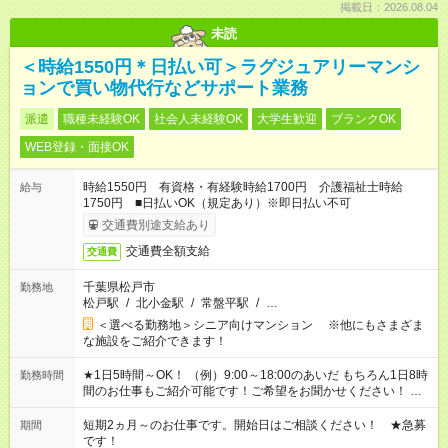
掲載日：2026.08.04
未読
＜時給1550円＊日払い可＞ラグジュアリーマンシ
ョンで買い物代行などサポート業務
派遣
職種未経験OK
社会人未経験OK
大学生歓迎
ブランクOK
WEB登録・面接OK
時給1550円 有資格・有経験時給1700円 介護福祉士時給
給与
1750円 ■日払いOK（規定あり）※即日払い不可
交通費別途支給あり
交通費全額支給
交通費
千葉県松戸市
勤務地
松戸駅
/
北小金駅
/
常盤平駅
/
…
＜選べる勤務地＞シニア向けマンション ※他にもさまざま
な施設をご紹介できます！
★1日5時間～OK！ （例）9:00～18:00のあいだ もちろん1日8時
勤務時間
間のお仕事もご紹介可能です！ご希望をお聞かせください！ ★
家庭の都合でお休みが必要な場合も遠慮なくご相談ください。
※週最低15時間以上の勤務が必要です
短期2ヵ月～のお仕事です。開始日はご相談ください！ ★急募
期間
です！