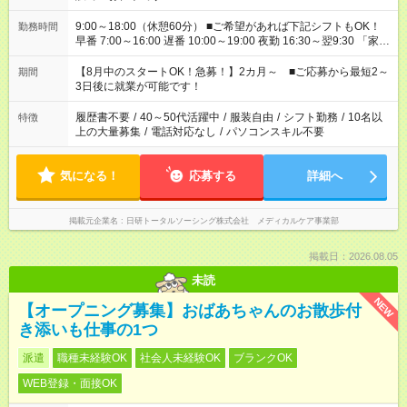
9:00～18:00（休憩60分） ■ご希望があれば下記シフトもOK！
勤務時間
早番 7:00～16:00 遅番 10:00～19:00 夜勤 16:30～翌9:30 「家族
と休みを合わせたい」 「余裕を持って夕飯の準備がしたい」
「できれば残業はしたくない」 など、ご希望を教えてください
【8月中のスタートOK！急募！】2カ月～ ■ご応募から最短2～
期間
ね。 ※Wワーク希望の方へ 今ご覧のお仕事で希望する勤務時間
3日後に就業が可能です！
と、もう1つのお仕事の勤務時間。 合計で週40時間を超える場
合は応募できません。
履歴書不要
/
40～50代活躍中
/
服装自由
/
シフト勤務
/
10名以
特徴
上の大量募集
/
電話対応なし
/
パソコンスキル不要
気になる！
応募する
詳細へ
掲載元企業名
日研トータルソーシング株式会社 メディカルケア事業部
掲載日：2026.08.05
未読
NEW
【オープニング募集】おばあちゃんのお散歩付
き添いも仕事の1つ
派遣
職種未経験OK
社会人未経験OK
ブランクOK
WEB登録・面接OK