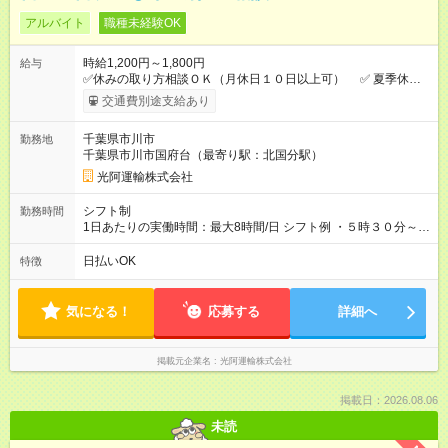
アルバイト
職種未経験OK
時給1,200円～1,800円
給与
✅休みの取り方相談ＯＫ（月休日１０日以上可） ✅ 夏季休
暇 ✅年末年始休暇 ✅GW 【試用期間】試用期間なし
交通費別途支給あり
千葉県市川市
勤務地
千葉県市川市国府台（最寄り駅：北国分駅）
光阿運輸株式会社
シフト制
勤務時間
1日あたりの実働時間：最大8時間/日 シフト例 ・５時３０分～１
５時３０分 残業有 ・６時００分～１６時００分 残業有
日払いOK
特徴
気になる！
応募する
詳細へ
掲載元企業名
光阿運輸株式会社
掲載日：2026.08.06
未読