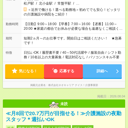
松戸駅
/
北小金駅
/
常盤平駅
/
…
＜近所で働ける！選べる勤務地＞初めてでも安心！ピッタリ
の介護施設や病院をご紹介！
【日勤】9:00～18:00 【早番】7:00～16:00 【遅番】11:00～
勤務時間
20:00 ★家庭の都合でお休みが必要な場合も遠慮なくご相談くだ
さい。
短期2ヵ月～のお仕事です。開始日はご相談ください！ ★急募
期間
です！
日払いOK
/
履歴書不要
/
40～50代活躍中
/
服装自由
/
シフト勤
特徴
務
/
10名以上の大量募集
/
電話対応なし
/
パソコンスキル不要
気になる！
応募する
詳細へ
掲載元企業名
株式会社ネオキャリア ナイス！介護事業部
掲載日：2026.08.04
未読
≪月8回で20.7万円が目指せる！≫介護施設の夜勤
スタッフ＊週払いOK