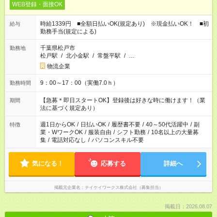
WEB登録・面接OK
時給1339円 ■全額日払いOK(規定あり) ※現金払いOK！ ■初
給与
勤務手当(規定による)
千葉県松戸市
勤務地
松戸駅
/
北小金駅
/
常盤平駅
/
…
物流企業
9：00～17：00（実働7.0ｈ）
勤務時間
【急募＊即日スタートOK】登録後は好きな時に働けます！（業
期間
法に基づく規定あり）
週1日からOK
/
日払いOK
/
履歴書不要
/
40～50代活躍中
/
副
特徴
業・WワークOK
/
服装自由
/
シフト勤務
/
10名以上の大量募
集
/
電話対応なし
/
パソコンスキル不要
気になる！
応募する
詳細へ
掲載元企業名
テイケイワークス株式会社（募集担当）
掲載日：2026.08.07