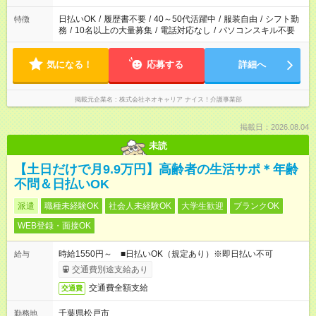
日払いOK
/
履歴書不要
/
40～50代活躍中
/
服装自由
/
シフト勤
特徴
務
/
10名以上の大量募集
/
電話対応なし
/
パソコンスキル不要
気になる！
応募する
詳細へ
掲載元企業名
株式会社ネオキャリア ナイス！介護事業部
掲載日：2026.08.04
未読
【土日だけで月9.9万円】高齢者の生活サポ＊年齢
不問＆日払いOK
派遣
職種未経験OK
社会人未経験OK
大学生歓迎
ブランクOK
WEB登録・面接OK
時給1550円～ ■日払いOK（規定あり）※即日払い不可
給与
交通費別途支給あり
交通費全額支給
交通費
千葉県松戸市
勤務地