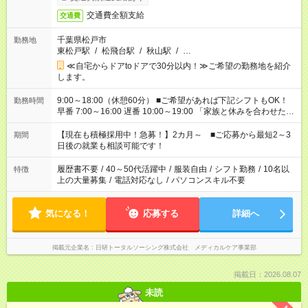
交通費全額支給
交通費
千葉県松戸市
勤務地
東松戸駅
/
松飛台駅
/
秋山駅
/
…
≪自宅からドアtoドアで30分以内！≫ご希望の勤務地を紹介
します。
9:00～18:00（休憩60分） ■ご希望があれば下記シフトもOK！
勤務時間
早番 7:00～16:00 遅番 10:00～19:00 「家族と休みを合わせた
い」 「余裕を持って夕飯の準備がしたい」 「できれば残業はし
たくない」 など、ご希望を教えてくださいね。 ※Wワーク希望
【現在も積極採用中！急募！】2カ月～ ■ご応募から最短2～3
期間
の方へ 今ご覧のお仕事で希望する勤務時間と、もう1つのお仕事
日後の就業も相談可能です！
の勤務時間。 合計で週40時間を超える場合は応募できません。
履歴書不要
/
40～50代活躍中
/
服装自由
/
シフト勤務
/
10名以
特徴
上の大量募集
/
電話対応なし
/
パソコンスキル不要
気になる！
応募する
詳細へ
掲載元企業名
日研トータルソーシング株式会社 メディカルケア事業部
掲載日：2026.08.07
未読