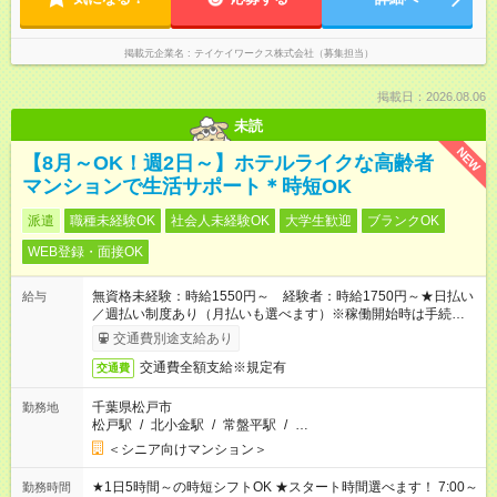
掲載元企業名
テイケイワークス株式会社（募集担当）
掲載日：2026.08.06
未読
NEW
【8月～OK！週2日～】ホテルライクな高齢者
マンションで生活サポート＊時短OK
派遣
職種未経験OK
社会人未経験OK
大学生歓迎
ブランクOK
WEB登録・面接OK
無資格未経験：時給1550円～ 経験者：時給1750円～★日払い
給与
／週払い制度あり（月払いも選べます）※稼働開始時は手続き完
了次第のお支払いとなります。
交通費別途支給あり
交通費全額支給※規定有
交通費
千葉県松戸市
勤務地
松戸駅
/
北小金駅
/
常盤平駅
/
…
＜シニア向けマンション＞
★1日5時間～の時短シフトOK ★スタート時間選べます！ 7:00～
勤務時間