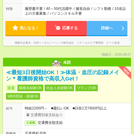
のお仕事の勤務時間。 合計で週40時間を超える場合は応募でき
ません
履歴書不要
/
40～50代活躍中
/
服装自由
/
シフト勤務
/
10名以
特徴
上の大量募集
/
パソコンスキル不要
気になる！
応募する
詳細へ
掲載元企業名
日研トータルソーシング株式会社 メディカルケア事業部 ナース派遣
掲載日：2026.08.07
未読
NEW
≪最短3日後開始OK！≫体温・血圧の記録メイ
ン＊看護師資格で高収入Get！
派遣
職種未経験OK
社会人未経験OK
ブランクOK
WEB登録・面接OK
時給2200円～ ■週払いOK ■日収1万7600円以上
給与
交通費別途支給あり
交通費全額支給
交通費
千葉県松戸市
勤務地