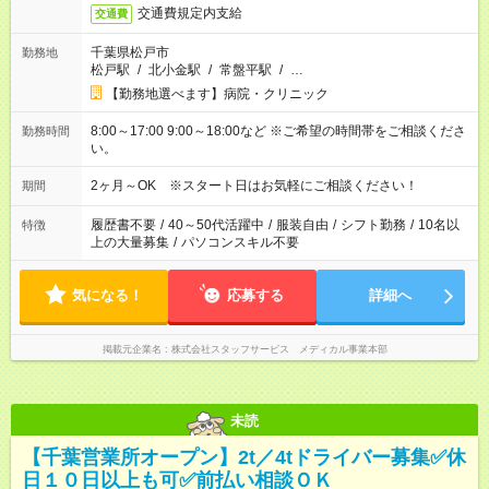
交通費規定内支給
交通費
千葉県松戸市
勤務地
松戸駅
/
北小金駅
/
常盤平駅
/
…
【勤務地選べます】病院・クリニック
8:00～17:00 9:00～18:00など ※ご希望の時間帯をご相談くださ
勤務時間
い。
2ヶ月～OK ※スタート日はお気軽にご相談ください！
期間
履歴書不要
/
40～50代活躍中
/
服装自由
/
シフト勤務
/
10名以
特徴
上の大量募集
/
パソコンスキル不要
気になる！
応募する
詳細へ
掲載元企業名
株式会社スタッフサービス メディカル事業本部
未読
【千葉営業所オープン】2t／4tドライバー募集✅休
日１０日以上も可✅前払い相談ＯＫ