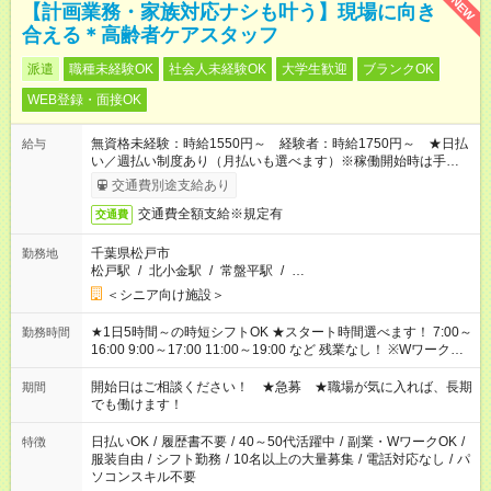
NEW
【計画業務・家族対応ナシも叶う】現場に向き
合える＊高齢者ケアスタッフ
派遣
職種未経験OK
社会人未経験OK
大学生歓迎
ブランクOK
WEB登録・面接OK
無資格未経験：時給1550円～ 経験者：時給1750円～ ★日払
給与
い／週払い制度あり（月払いも選べます）※稼働開始時は手続き
完了次第のお支払いとなります。
交通費別途支給あり
交通費全額支給※規定有
交通費
千葉県松戸市
勤務地
松戸駅
/
北小金駅
/
常盤平駅
/
…
＜シニア向け施設＞
★1日5時間～の時短シフトOK ★スタート時間選べます！ 7:00～
勤務時間
16:00 9:00～17:00 11:00～19:00 など 残業なし！ ※Wワークの
場合、他のお仕事と合わせ週40時間超の就業はご案内できませ
ん ※法令に基づき、週20時間以上勤務は社会保険への加入対象
開始日はご相談ください！ ★急募 ★職場が気に入れば、長期
期間
となります ※労働者派遣法（日雇い派遣の原則禁止）により、
でも働けます！
短時間・短期間の就業はご案内が難しい場合があります
日払いOK
/
履歴書不要
/
40～50代活躍中
/
副業・WワークOK
/
特徴
服装自由
/
シフト勤務
/
10名以上の大量募集
/
電話対応なし
/
パ
ソコンスキル不要