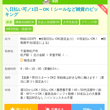
未読
NEW
＼日払い可／1日～OK！シールなど雑貨のピッ
キング
派遣
職種未経験OK
社会人未経験OK
大学生歓迎
ブランクOK
WEB登録・面接OK
時給1333円 ■全額日払いOK(規定あり) ※現金払いOK！ ■初
給与
勤務手当(規定による)
千葉県松戸市
勤務地
松戸駅
/
北小金駅
/
常盤平駅
/
…
物流企業
9：00～18：00（実働8.0ｈ）
勤務時間
【急募＊即日スタートOK】登録後は好きな時に働けます！（業
期間
法に基づく規定あり）
週1日からOK
/
日払いOK
/
履歴書不要
/
40～50代活躍中
/
副
特徴
業・WワークOK
/
服装自由
/
シフト勤務
/
10名以上の大量募
集
/
電話対応なし
/
パソコンスキル不要
気になる！
応募する
詳細へ