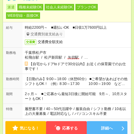
派遣
職種未経験OK
社会人未経験OK
ブランクOK
WEB登録・面接OK
時給2200円～ ■週払いOK ■日収1万7600円以上
給与
交通費別途支給あり
交通費全額支給
交通費
千葉県松戸市
勤務地
松飛台駅
/
松戸新田駅
/
矢切駅
/
…
【自宅からドアtoドアで30分以内】お近くの保育園でのお仕
事です！
【日勤のみ】9:00～18:00（休憩60分） ■ご希望があればその他
勤務時間
シフトもOK！ （例）8:30～17:30 10:00～19:00 など
「家族とお休みを合わせたい」 「余裕を持って夕飯の準備がし
たい」 「できれば残業はしたくない」 など、ご希望があれば教
2ヶ月～ ■ご応募から最短3日後に開始可能 9月～、10月スタ
期間
えてくださいね。 ※Wワーク希望の方へ 今ご覧のお仕事で希望
ートもOK！
する勤務時間と、もう1つのお仕事の勤務時間。 合計で週40時
間を超える場合は応募できません
履歴書不要
/
40～50代活躍中
/
服装自由
/
シフト勤務
/
10名以
特徴
上の大量募集
/
電話対応なし
/
パソコンスキル不要
気になる！
応募する
詳細へ