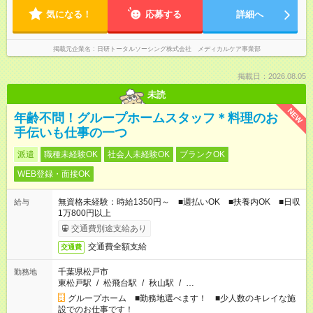
気になる！
応募する
詳細へ
掲載元企業名
日研トータルソーシング株式会社 メディカルケア事業部
掲載日：2026.08.05
未読
NEW
年齢不問！グループホームスタッフ＊料理のお
手伝いも仕事の一つ
派遣
職種未経験OK
社会人未経験OK
ブランクOK
WEB登録・面接OK
無資格未経験：時給1350円～ ■週払いOK ■扶養内OK ■日収
給与
1万800円以上
交通費別途支給あり
交通費全額支給
交通費
千葉県松戸市
勤務地
東松戸駅
/
松飛台駅
/
秋山駅
/
…
グループホーム ■勤務地選べます！ ■少人数のキレイな施
設でのお仕事です！