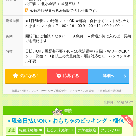
松戸駅
/
北小金駅
/
常盤平駅
/
…
≪勤務地が選べる≫病院でのお仕事です。
★1日5時間～の時短シフトOK ★都合に合わせてシフトが決めら
勤務時間
れます シフト例： 7：00～16：00 9：00～15：00 9：00～
18：00 11：00～20：00 など ※Wワークの場合、他のお仕事と
合わせ週40時間超の就業はご案内できません ※法令に基づき、
開始日はご相談ください！ ★急募 ★職場が気に入れば、長期
期間
週20時間以上勤務は社会保険への加入対象となります ※労働者
でも働けます！
派遣法（日雇い派遣の原則禁止）により、短時間・短期間の就
業はご案内が難しい場合があります
日払いOK
/
履歴書不要
/
40～50代活躍中
/
副業・WワークOK
/
特徴
シフト勤務
/
10名以上の大量募集
/
電話対応なし
/
パソコンスキ
ル不要
気になる！
応募する
詳細へ
掲載元企業名
マンパワーグループ株式会社 ケアサービス事業部 （医療福祉介護関連）
掲載日：2026.08.07
未読
NEW
＜現金日払いOK＞おもちゃのピッキング・梱包
派遣
職種未経験OK
社会人未経験OK
大学生歓迎
ブランクOK