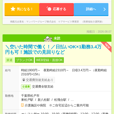
気になる！
応募する
詳細へ
掲載元企業名
マンパワーグループ株式会社 ケアサービス事業部 （医療福祉介護関連）
掲載日：2026.08.07
未読
NEW
＼空いた時間で働く！／日払いOK×1勤務3.4万
円も可！施設での見回りなど
派遣
ブランクOK
WEB登録・面接OK
時給1900円～ 夜勤時給2310円～ 日収3.4万円～（夜勤時給
給与
2310円×15h）
交通費別途支給あり
交通費全額支給
交通費
千葉県松戸市
勤務地
東松戸駅
/
新八柱駅
/
松飛台駅
/
…
介護施設や病院 ※ご自宅近辺からご案内可能