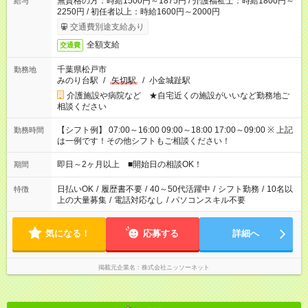
無資格の方：時給1500円～1875円 / 介護福祉士：時給1800円～
給与
2250円 / 初任者以上：時給1600円～2000円
交通費別途支給あり
全額支給
交通費
千葉県松戸市
勤務地
みのり台駅
/
矢切駅
/
小金城趾駅
介護施設や病院など ★自宅近くの施設がいいなど勤務地ご
相談ください
【シフト例】 07:00～16:00 09:00～18:00 17:00～09:00 ※ 上記
勤務時間
は一例です！その他シフトもご相談ください！
即日～2ヶ月以上 ■開始日の相談OK！
期間
日払いOK
/
履歴書不要
/
40～50代活躍中
/
シフト勤務
/
10名以
特徴
上の大量募集
/
電話対応なし
/
パソコンスキル不要
気になる！
応募する
詳細へ
掲載元企業名
株式会社ニッソーネット