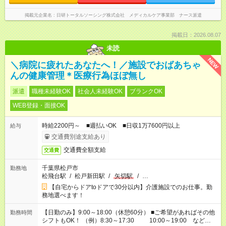
掲載元企業名
日研トータルソーシング株式会社 メディカルケア事業部 ナース派遣
掲載日：2026.08.07
未読
NEW
＼病院に疲れたあなたへ！／施設でおばあちゃ
んの健康管理＊医療行為ほぼ無し
派遣
職種未経験OK
社会人未経験OK
ブランクOK
WEB登録・面接OK
時給2200円～ ■週払いOK ■日収1万7600円以上
給与
交通費別途支給あり
交通費全額支給
交通費
千葉県松戸市
勤務地
松飛台駅
/
松戸新田駅
/
矢切駅
/
…
【自宅からドアtoドアで30分以内】介護施設でのお仕事。勤
務地選べます！
【日勤のみ】9:00～18:00（休憩60分） ■ご希望があればその他
勤務時間
シフトもOK！ （例）8:30～17:30 10:00～19:00 など