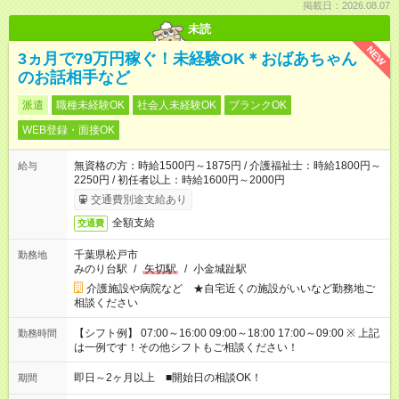
掲載日：2026.08.07
未読
NEW
3ヵ月で79万円稼ぐ！未経験OK＊おばあちゃん
のお話相手など
派遣
職種未経験OK
社会人未経験OK
ブランクOK
WEB登録・面接OK
無資格の方：時給1500円～1875円 / 介護福祉士：時給1800円～
給与
2250円 / 初任者以上：時給1600円～2000円
交通費別途支給あり
全額支給
交通費
千葉県松戸市
勤務地
みのり台駅
/
矢切駅
/
小金城趾駅
介護施設や病院など ★自宅近くの施設がいいなど勤務地ご
相談ください
【シフト例】 07:00～16:00 09:00～18:00 17:00～09:00 ※ 上記
勤務時間
は一例です！その他シフトもご相談ください！
即日～2ヶ月以上 ■開始日の相談OK！
期間