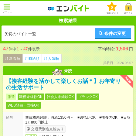
0
メニュー
気になる！
ログイン
検索結果
条件の変更
矢切のバイト一覧
47
1,506
件中
1
～
47
件表示
平均時給:
円
新着順
時給順
人気順
掲載日：2026.08.07
未読
NEW
【接客経験を活かして楽しくお話＊】お年寄り
の生活サポート
派遣
職種未経験OK
社会人未経験OK
ブランクOK
WEB登録・面接OK
無資格未経験：時給1350円～ ■週払いOK ■扶養内OK ■日収
給与
1万800円以上
交通費別途支給あり