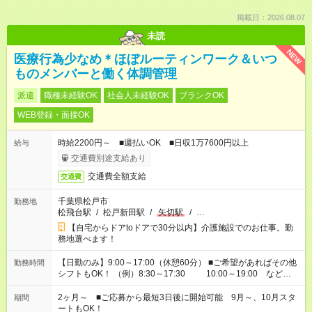
掲載日：2026.08.07
未読
NEW
医療行為少なめ＊ほぼルーティンワーク＆いつ
ものメンバーと働く体調管理
派遣
職種未経験OK
社会人未経験OK
ブランクOK
WEB登録・面接OK
時給2200円～ ■週払いOK ■日収1万7600円以上
給与
交通費別途支給あり
交通費全額支給
交通費
千葉県松戸市
勤務地
松飛台駅
/
松戸新田駅
/
矢切駅
/
…
【自宅からドアtoドアで30分以内】介護施設でのお仕事。勤
務地選べます！
【日勤のみ】9:00～17:00（休憩60分） ■ご希望があればその他
勤務時間
シフトもOK！ （例）8:30～17:30 10:00～19:00 など
「家族とお休みを合わせたい」 「できれば残業はしたくない」
など、あなたのご希望に沿ったお仕事をご紹介します！ ※Wワ
2ヶ月～ ■ご応募から最短3日後に開始可能 9月～、10月スタ
期間
ーク希望の方へ 今ご覧のお仕事で希望する勤務時間と、もう1つ
ートもOK！