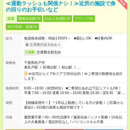
NEW
≪通勤ラッシュも関係ナシ！≫近所の施設で身
の回りのお手伝いなど
派遣
職種未経験OK
社会人未経験OK
ブランクOK
WEB登録・面接OK
無資格未経験：時給1350円～ ■週払いOK ■扶養内OK
給与
交通費別途支給あり
交通費全額支給
交通費
千葉県松戸市
勤務地
東松戸駅
/
松飛台駅
/
秋山駅
/
…
≪自宅からドアtoドアで30分以内！≫ご希望の勤務地を紹介
します。
9:00～18:00（休憩60分） ■ご希望があれば下記シフトもOK！
勤務時間
早番 7:00～16:00 遅番 10:00～19:00 夜勤 16:30～翌9:30 「家族
と休みを合わせたい」 「余裕を持って夕飯の準備がしたい」
「できれば残業はしたくない」 など、ご希望を教えてください
【積極採用中！】＊1年以上勤務している方が多数！ご応募から
期間
ね。 ※Wワーク希望の方へ 今ご覧のお仕事で希望する勤務時間
最短2～3日後の就業も相談可能です！
と、もう1つのお仕事の勤務時間が 合計で週40時間を超える場
合は応募できません。
履歴書不要
/
40～50代活躍中
/
服装自由
/
シフト勤務
/
10名以
特徴
上の大量募集
/
電話対応なし
/
パソコンスキル不要