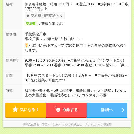
無資格未経験：時給1350円～ ■週払いOK ■扶養内OK ■日収
給与
1万800円以上
交通費別途支給あり
交通費全額支給
交通費
千葉県松戸市
勤務地
東松戸駅
/
松飛台駅
/
秋山駅
/
…
≪自宅からドアtoドアで30分以内！≫ご希望の勤務地を紹介
します。
9:00～18:00（休憩60分） ■ご希望があれば下記シフトもOK！
勤務時間
早番 7:00～16:00 遅番 10:00～19:00 夜勤 16:30～翌9:30 「家族
と休みを合わせたい」 「余裕を持って夕飯の準備がしたい」
「できれば残業はしたくない」 など、ご希望を教えてください
【8月中のスタートOK！急募！】2カ月～ ■ご応募から最短2～
期間
ね。 ※Wワーク希望の方へ 今ご覧のお仕事で希望する勤務時間
3日後に就業が可能です！
と、もう1つのお仕事の勤務時間。 合計で週40時間を超える場
合は応募できません。
履歴書不要
/
40～50代活躍中
/
服装自由
/
シフト勤務
/
10名以
特徴
上の大量募集
/
電話対応なし
/
パソコンスキル不要
気になる！
応募する
詳細へ
掲載元企業名
日研トータルソーシング株式会社 メディカルケア事業部