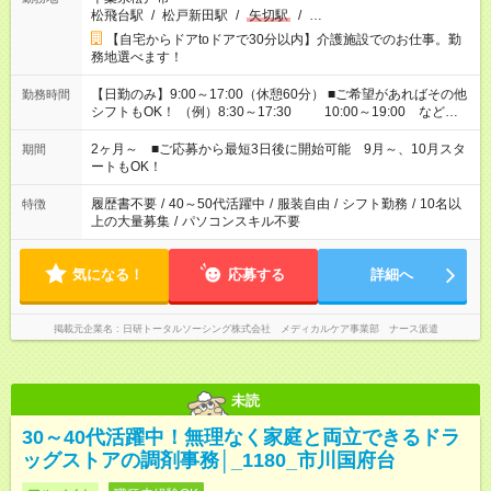
松飛台駅
/
松戸新田駅
/
矢切駅
/
…
【自宅からドアtoドアで30分以内】介護施設でのお仕事。勤
務地選べます！
【日勤のみ】9:00～17:00（休憩60分） ■ご希望があればその他
勤務時間
シフトもOK！ （例）8:30～17:30 10:00～19:00 など
「家族とお休みを合わせたい」 「できれば残業はしたくない」
など、あなたのご希望に沿ったお仕事をご紹介します！ ※Wワ
2ヶ月～ ■ご応募から最短3日後に開始可能 9月～、10月スタ
期間
ーク希望の方へ 今ご覧のお仕事で希望する勤務時間と、もう1つ
ートもOK！
のお仕事の勤務時間。 合計で週40時間を超える場合は応募でき
ません
履歴書不要
/
40～50代活躍中
/
服装自由
/
シフト勤務
/
10名以
特徴
上の大量募集
/
パソコンスキル不要
気になる！
応募する
詳細へ
掲載元企業名
日研トータルソーシング株式会社 メディカルケア事業部 ナース派遣
未読
30～40代活躍中！無理なく家庭と両立できるドラ
ッグストアの調剤事務│_1180_市川国府台