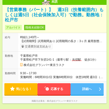
未読
【営業事務（パート）】 週3日（扶養範囲内）も
しくは週5日（社会保険加入可）で勤務。勤務地：
松戸市
アルバイト
職種未経験OK
時給1,140円～
給与
【試用期間】試用期間あり 試用期間の長さ：3ヶ月 雇用形態、
給与は本採用時と同じです。
交通費別途支給あり
千葉県松戸市
勤務地
千葉県松戸市下矢切141-1（最寄り駅：
矢切駅
徒歩1分）
株式会社グランバー東京ラスク
9:30～17:00
勤務時間
実働時間：6時間30分/日 実働6時間30分 休憩1時間 週3日（扶
養範囲内） 週5日（社会保険加入） ※入社時扶養範囲内で、将
来的に時間を増やすことも可能です。
気になる！
応募する
詳細へ
掲載元企業名
株式会社グランバー東京ラスク