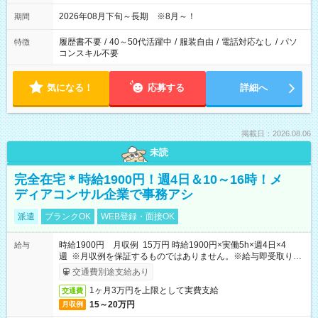
2026年08月下旬～長期 ※8月～！
期間
履歴書不要
/
40～50代活躍中
/
服装自由
/
電話対応なし
/
パソ
特徴
コンスキル不要
気になる！
応募する
詳細へ
掲載日：2026.08.06
未読
完全在宅＊時給1900円！週4日＆10～16時！メ
ディアコンサル企業で事務アシ
派遣
ブランクOK
WEB登録・面接OK
時給1900円 月収例 15万円 時給1900円×実働5h×週4日×4
給与
週 ※月収例を保証するものではありません。※給与即受取りサ
ービス利用可（利用条件有）
交通費別途支給あり
1ヶ月3万円を上限として実費支給
交通費
15～20万円
月収例