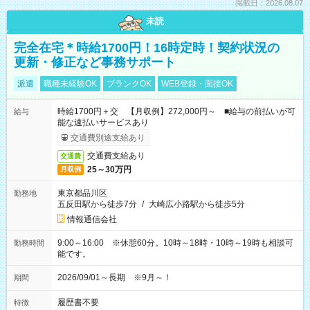
掲載日：2026.08.07
未読
完全在宅＊時給1700円！16時定時！契約状況の
更新・修正など事務サポート
派遣
職種未経験OK
ブランクOK
WEB登録・面接OK
時給1700円＋交 【月収例】272,000円～ ■給与の前払いが可
給与
能な速払いサービスあり
交通費別途支給あり
交通費支給あり
交通費
25～30万円
月収例
東京都品川区
勤務地
五反田駅から徒歩7分
/
大崎広小路駅から徒歩5分
情報通信会社
9:00～16:00 ※休憩60分。10時～18時・10時～19時も相談可
勤務時間
能です。
2026/09/01～長期 ※9月～！
期間
履歴書不要
特徴