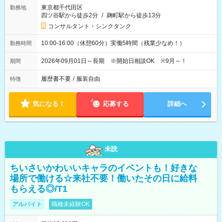
東京都千代田区
勤務地
四ツ谷駅から徒歩2分
/
麹町駅から徒歩13分
コンサルタント・シンクタンク
10:00-16:00（休憩60分）実働5時間（残業少なめ！）
勤務時間
2026年09月01日～長期 ※開始日相談OK ※9月～！
期間
履歴書不要
/
服装自由
特徴
気になる！
応募する
詳細へ
未読
ちいさいかわいいキャラのイベントも！好きな
場所で働ける☆来社不要！働いたその日に給料
もらえる◎/T1
アルバイト
職種未経験OK