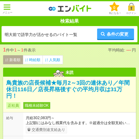
0
メニュー
気になる！
ログイン
検索結果
条件の変更
明大前で語学力が活かせるのバイト一覧
1
---
件中
1
～
1
件表示
平均時給:
円
新着順
時給順
人気順
未読
鳥貴族の店長候補★毎月2～3回の連休あり／年間
休日116日／店長昇格後すぐの平均月収は31万
円！
正社員
職種未経験OK
月給302,083円～
給与
上記額にはみなし残業代を含みます。※超過分は全額支給いたし
ます。 みなし残業代 51,845円 以上／月 みなし残業時間 30時間
交通費別途支給あり
／月 定額深夜手当（60時間、2万738円～）含む。 それぞれ
超過した場合は追加支給。 ＜トリキの風土＞ ◎平均年齢29歳。