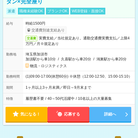
タン×完全座り
派遣
職種未経験OK
ブランクOK
WEB登録・面接OK
時給1500円
給与
交通費別途支給あり
実費支給／当社規定あり。通勤交通費実費支払／上限4
交通費
万円／月※規定あり
埼玉県加須市
勤務地
加須駅から車10分
/
久喜駅から車20分
/
鴻巣駅から車20分
物流・ロジスティクス
(1)09:00-17:00(休憩60分) ※休憩（12:00-12:50、15:00-15:10）
勤務時間
1ヶ月以上3ヶ月未満／即日～9月末まで
期間
履歴書不要
/
40～50代活躍中
/
10名以上の大量募集
特徴
気になる！
応募する
詳細へ