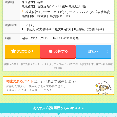
東京都世田谷区
勤務地
未経験スタートのメンバーも多いです。 ◎上司との距離が近
東京都世田谷区赤堤4-45-11 第62東京ビル1階
く、困ったことがあってもマネージャーにすぐ相談できます。
◎女性活躍中！女性管理職登用実績あり！ ◎月1回エリア会議あ
株式会社エターナルホスピタリティジャパン（株式会社鳥貴
り。社長が直接、目標や方針を発表します。 ⇒各店舗の好事例
族西日本、株式会社鳥貴族東日本）
を知れるなど、刺激がたくさん 【試用期間】試用期間なし
シフト制
勤務時間
1日あたりの実働時間：最大8時間/日 ■交替制（実働8時間） ▼
シフト例 ○16：00～翌2：00 ○20：00～翌6：00 ※営業時間は店
舗による。 ＜無断残業は絶対禁止！＞ どうしても必要な時は、
副業・WワークOK / 10名以上の大量募集
特徴
報告をしてもらっています。現状は1日1時間程の残業がありま
すが、これをゼロにするのが目標の一つです。
気になる！
応募する
詳細へ
掲載元企業名
株式会社エターナルホスピタリティジャパン（株式会社鳥貴族西日本、株式会社鳥貴族
東日本）
興味のあるバイト
は、とりあえず保存しよう♪
保存した求人は、後からまとめて応募できるよ。
企業からアプローチが届くことも！
あなたの閲覧履歴からのオススメ