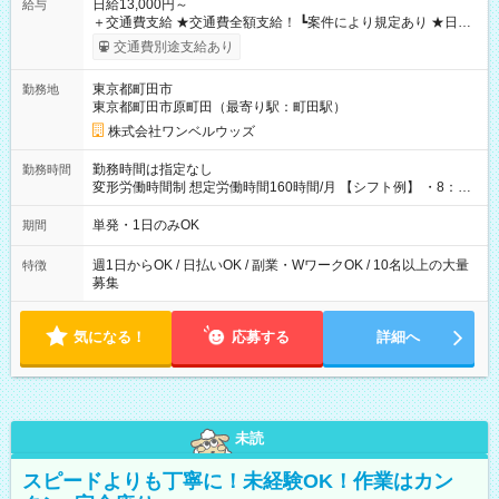
日給13,000円～
給与
＋交通費支給 ★交通費全額支給！ ┗案件により規定あり ★日払
いOK！（規定あり） ┗働いたその日に現金GET♪ お仕事後はコ
交通費別途支給あり
ンビニATMから 日払い分を引き落とせます！ 【試用期間】試
用期間なし
東京都町田市
勤務地
東京都町田市原町田（最寄り駅：町田駅）
株式会社ワンベルウッズ
勤務時間は指定なし
勤務時間
変形労働時間制 想定労働時間160時間/月 【シフト例】 ・8：00
～21：00
単発・1日のみOK
期間
週1日からOK / 日払いOK / 副業・WワークOK / 10名以上の大量
特徴
募集
気になる！
応募する
詳細へ
未読
スピードよりも丁寧に！未経験OK！作業はカン