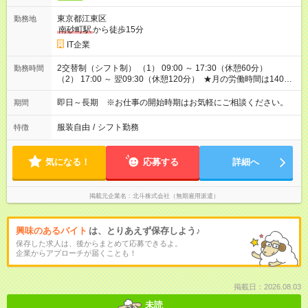
東京都江東区
勤務地
南砂町駅
から徒歩15分
IT企業
2交替制（シフト制） （1） 09:00 ～ 17:30（休憩60分）
勤務時間
（2） 17:00 ～ 翌09:30（休憩120分） ★月の労働時間は140～
150時間程度と少なめ。 ★週3～4日勤務なので、プライベート
の時間がたっぷり確保できます！
即日～長期 ※お仕事の開始時期はお気軽にご相談ください。
期間
服装自由
/
シフト勤務
特徴
気になる！
応募する
詳細へ
掲載元企業名
北斗株式会社（無期雇用派遣）
興味のあるバイト
は、とりあえず保存しよう♪
保存した求人は、後からまとめて応募できるよ。
企業からアプローチが届くことも！
掲載日：2026.08.03
未読