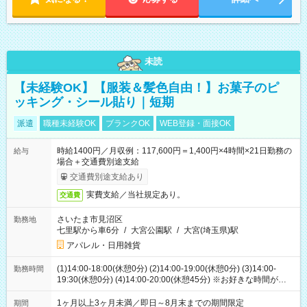
未読
【未経験OK】【服装＆髪色自由！】お菓子のピ
ッキング・シール貼り｜短期
派遣
職種未経験OK
ブランクOK
WEB登録・面接OK
時給1400円／月収例：117,600円＝1,400円×4時間×21日勤務の
給与
場合＋交通費別途支給
交通費別途支給あり
実費支給／当社規定あり。
交通費
さいたま市見沼区
勤務地
七里駅から車6分
/
大宮公園駅
/
大宮(埼玉県)駅
アパレル・日用雑貨
(1)14:00-18:00(休憩0分) (2)14:00-19:00(休憩0分) (3)14:00-
勤務時間
19:30(休憩0分) (4)14:00-20:00(休憩45分) ※お好きな時間が選べ
ます
1ヶ月以上3ヶ月未満／即日～8月末までの期間限定
期間