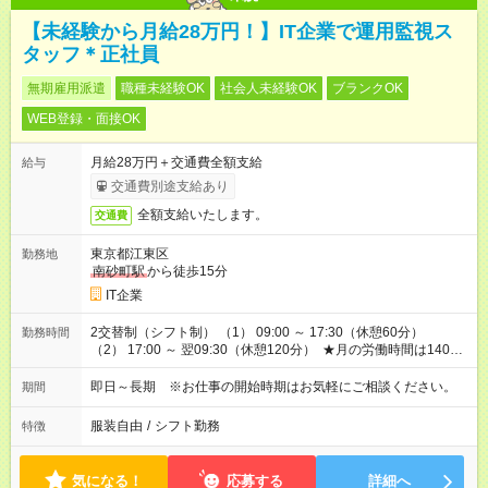
【未経験から月給28万円！】IT企業で運用監視ス
タッフ＊正社員
無期雇用派遣
職種未経験OK
社会人未経験OK
ブランクOK
WEB登録・面接OK
月給28万円＋交通費全額支給
給与
交通費別途支給あり
全額支給いたします。
交通費
東京都江東区
勤務地
南砂町駅
から徒歩15分
IT企業
2交替制（シフト制） （1） 09:00 ～ 17:30（休憩60分）
勤務時間
（2） 17:00 ～ 翌09:30（休憩120分） ★月の労働時間は140～
150時間程度と少なめ。 ★週3～4日勤務なので、プライベート
の時間がたっぷり確保できます！
即日～長期 ※お仕事の開始時期はお気軽にご相談ください。
期間
服装自由
/
シフト勤務
特徴
気になる！
応募する
詳細へ