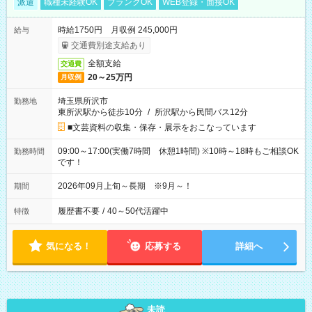
派遣
職種未経験OK
ブランクOK
WEB登録・面接OK
時給1750円 月収例 245,000円
給与
交通費別途支給あり
全額支給
交通費
20～25万円
月収例
埼玉県所沢市
勤務地
東所沢駅から徒歩10分
/
所沢駅から民間バス12分
■文芸資料の収集・保存・展示をおこなっています
09:00～17:00(実働7時間 休憩1時間) ※10時～18時もご相談OK
勤務時間
です！
2026年09月上旬～長期 ※9月～！
期間
履歴書不要
/
40～50代活躍中
特徴
気になる！
応募する
詳細へ
未読