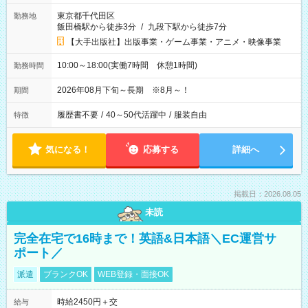
東京都千代田区
勤務地
飯田橋駅から徒歩3分
/
九段下駅から徒歩7分
【大手出版社】出版事業・ゲーム事業・アニメ・映像事業
10:00～18:00(実働7時間 休憩1時間)
勤務時間
2026年08月下旬～長期 ※8月～！
期間
履歴書不要
/
40～50代活躍中
/
服装自由
特徴
気になる！
応募する
詳細へ
掲載日：2026.08.05
未読
完全在宅で16時まで！英語&日本語＼EC運営サ
ポート／
派遣
ブランクOK
WEB登録・面接OK
時給2450円＋交
給与