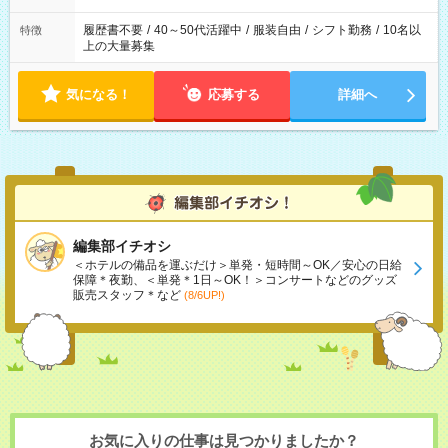
履歴書不要
/
40～50代活躍中
/
服装自由
/
シフト勤務
/
10名以
特徴
上の大量募集
気になる！
応募する
詳細へ
編集部イチオシ
＜ホテルの備品を運ぶだけ＞単発・短時間～OK／安心の日給
保障＊夜勤、＜単発＊1日～OK！＞コンサートなどのグッズ
販売スタッフ＊など
(8/6UP!)
お気に入りの仕事は見つかりましたか？