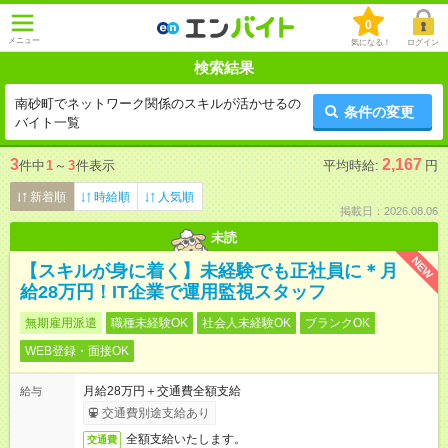
0
メニュー
気になる！
ログイン
検索結果
南砂町でネットワーク関係のスキルが活かせるの
条件の変更
バイト一覧
3
2,167
件中
1
～
3
件表示
平均時給:
円
新着順
時給順
人気順
掲載日：2026.08.06
未読
NEW
【スキルが身に着く】未経験でも正社員に＊月
給28万円！IT企業で運用監視スタッフ
無期雇用派遣
職種未経験OK
社会人未経験OK
ブランクOK
WEB登録・面接OK
月給28万円＋交通費全額支給
給与
交通費別途支給あり
全額支給いたします。
交通費