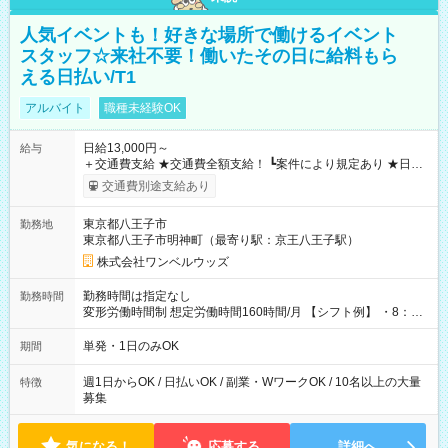
人気イベントも！好きな場所で働けるイベント
スタッフ☆来社不要！働いたその日に給料もら
える日払い/T1
アルバイト
職種未経験OK
日給13,000円～
給与
＋交通費支給 ★交通費全額支給！ ┗案件により規定あり ★日払
いOK！（規定あり） ┗働いたその日に現金GET♪ お仕事後はコ
交通費別途支給あり
ンビニATMから 日払い分を引き落とせます！ 【試用期間】試
用期間なし
東京都八王子市
勤務地
東京都八王子市明神町（最寄り駅：京王八王子駅）
株式会社ワンベルウッズ
勤務時間は指定なし
勤務時間
変形労働時間制 想定労働時間160時間/月 【シフト例】 ・8：00
～21：00
単発・1日のみOK
期間
週1日からOK / 日払いOK / 副業・WワークOK / 10名以上の大量
特徴
募集
気になる！
応募する
詳細へ