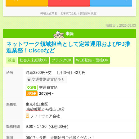
掲載元企業名
北斗株式会社（無期雇用派遣）
掲載日：2026.08.03
未読
ネットワーク領域担当として定常運用およびPJ推
進業務！Ciscoなど
派遣
社会人未経験OK
ブランクOK
WEB登録・面接OK
時給2800円+交 【月収例】42万円
給与
交通費別途支給あり
交通費支給
交通費
30万円～
月収例
東京都江東区
勤務地
南砂町駅
から徒歩10分
ソフトウェア会社
9:00～17:30（休憩:60分）
勤務時間
08/17～長期 ※開始日ご相談ください！
期間