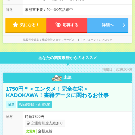
履歴書不要
/
40～50代活躍中
特徴
気になる！
応募する
詳細へ
掲載元企業名
株式会社スタッフサービス ＩＴソリューションブロック
あなたの閲覧履歴からのオススメ
掲載日：2026.08.06
未読
1750円＊＜エンタメ！完全在宅＞
KADOKAWA！書籍データに関わるお仕事
派遣
WEB登録・面接OK
時給1750円
給与
交通費別途支給あり
全額支給
交通費