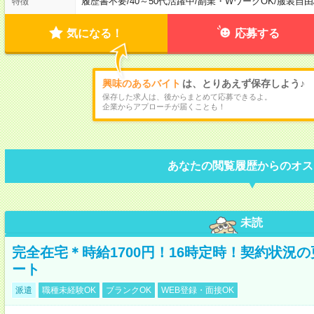
履歴書不要
/
40～50代活躍中
/
副業・WワークOK
/
服装自由
特徴
気になる！
応募する
興味のあるバイト
は、とりあえず保存しよう♪
保存した求人は、後からまとめて応募できるよ。
企業からアプローチが届くことも！
あなたの閲覧履歴からのオス
未読
完全在宅＊時給1700円！16時定時！契約状況
ート
派遣
職種未経験OK
ブランクOK
WEB登録・面接OK