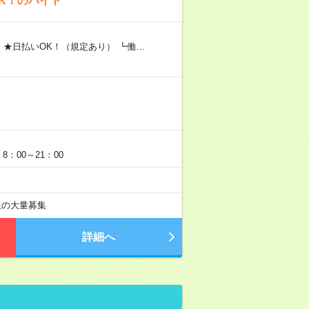
K！のバイト
 ★日払いOK！（規定あり） ┗働…
：00～21：00
以上の大量募集
詳細へ