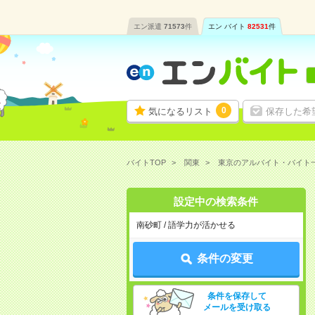
エン派遣
71573
件
エン バイト
82531
件
0
気になるリスト
保存した希
バイトTOP
関東
東京のアルバイト・バイト
設定中の検索条件
南砂町 / 語学力が活かせる
条件の変更
条件を保存して
メールを受け取る