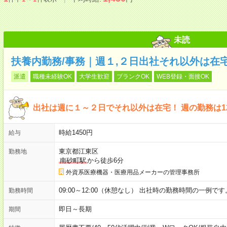
未読
扶養内勤務/事務｜週１,２日出社それ以外は在
派遣
職種未経験OK
大学生歓迎
ブランクOK
WEB登録・面接OK
出社は週に１～２日でそれ以外は在宅！ 週の勤務は1
時給1450円
給与
東京都江東区
勤務地
南砂町駅
から徒歩6分
外資系医療機器・医療用品メーカーの管理事務所
09:00～12:00（休憩なし） 出社時の勤務時間の一
勤務時間
即日～長期
期間