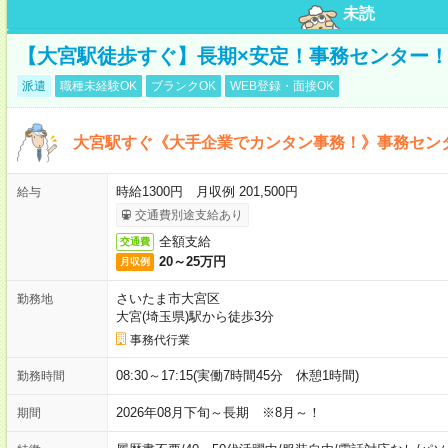
未読
【大宮駅徒歩すぐ】長期×安定！事務センター
派遣
職種未経験OK
ブランクOK
WEB登録・面接OK
大宮駅すぐ《大手企業でカンタン事務！》事務セン
時給1300円 月収例 201,500円
給与
交通費別途支給あり
全額支給
交通費
20～25万円
月収例
さいたま市大宮区
勤務地
大宮(埼玉県)駅から徒歩3分
事務代行業
08:30～17:15(実働7時間45分 休憩1時間)
勤務時間
2026年08月下旬～長期 ※8月～！
期間