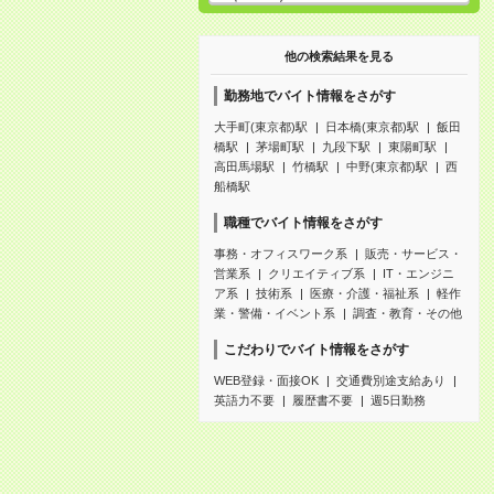
他の検索結果を見る
勤務地でバイト情報をさがす
大手町(東京都)駅
日本橋(東京都)駅
飯田
橋駅
茅場町駅
九段下駅
東陽町駅
高田馬場駅
竹橋駅
中野(東京都)駅
西
船橋駅
職種でバイト情報をさがす
事務・オフィスワーク系
販売・サービス・
営業系
クリエイティブ系
IT・エンジニ
ア系
技術系
医療・介護・福祉系
軽作
業・警備・イベント系
調査・教育・その他
こだわりでバイト情報をさがす
WEB登録・面接OK
交通費別途支給あり
英語力不要
履歴書不要
週5日勤務