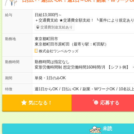
日払い・週払いOK！週1日～OK！副業・WワークO
日給13,000円～
給与
＋交通費支給 ★交通費全額支給！ ┗案件により規定あり
交通費別途支給あり
東京都町田市
勤務地
東京都町田市原町田（最寄り駅：町田駅）
株式会社ワンベルウッズ
勤務時間は指定なし
勤務時間
変形労働時間制 想定労働時間160時間/月 【シフト例】 ・8
単発・1日のみOK
期間
週1日からOK / 日払いOK / 副業・WワークOK / 10名
特徴
気になる！
応募する
未読