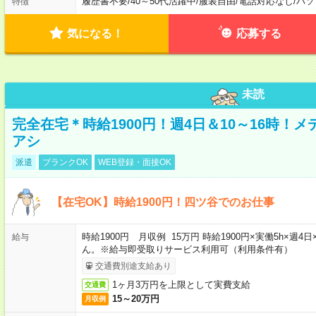
履歴書不要
/
40～50代活躍中
/
服装自由
/
電話対応なし
/
パソ
特徴
気になる！
応募する
未読
完全在宅＊時給1900円！週4日＆10～16時！
アシ
派遣
ブランクOK
WEB登録・面接OK
【在宅OK】時給1900円！四ツ谷でのお仕事
時給1900円 月収例 15万円 時給1900円×実働5h×
給与
ん。※給与即受取りサービス利用可（利用条件有）
交通費別途支給あり
1ヶ月3万円を上限として実費支給
交通費
15～20万円
月収例