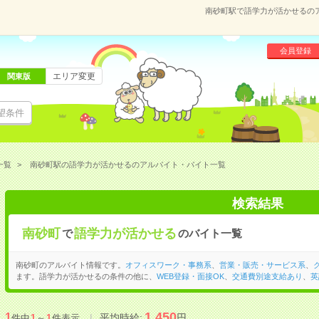
南砂町駅で語学力が活かせるの
会員登録
エリア変更
関東版
望条件
一覧
南砂町駅の語学力が活かせるのアルバイト・バイト一覧
検索結果
南砂町
語学力が活かせる
で
のバイト一覧
南砂町のアルバイト情報です。
オフィスワーク・事務系
、
営業・販売・サービス系
、
ます。語学力が活かせるの条件の他に、
WEB登録・面接OK
、
交通費別途支給あり
、
英
1,450
1
平均時給:
円
件中
1
～
1
件表示