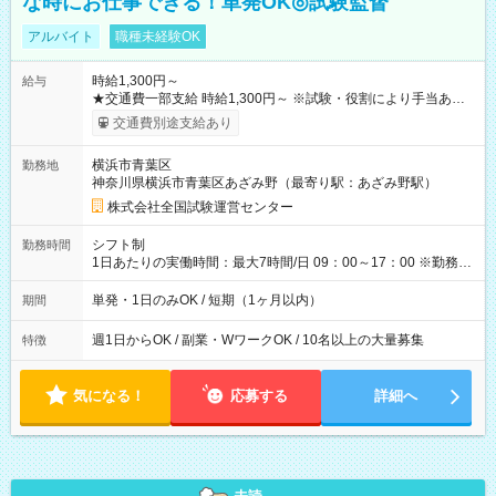
な時にお仕事できる！単発OK◎試験監督
アルバイト
職種未経験OK
時給1,300円～
給与
★交通費一部支給 時給1,300円～ ※試験・役割により手当あり
※勤務回数により昇給あり 【即給（前払い）オプションあ
交通費別途支給あり
り！】 希望される場合、勤務から1週間ほどで給与の一部を受け
取れます。 ※手数料418円がかかります。 【過去試験日の収入
横浜市青葉区
勤務地
例】 ・河合塾模擬試験 8:30～17:30（休憩1時間） 時給1,300円
神奈川県横浜市青葉区あざみ野（最寄り駅：あざみ野駅）
×8時間＝日収10,400円＋交通費 ※当日の役割により時給＋100
円の場合あり ・国家試験 7:00～13:30（休憩なし） 時給1,300
株式会社全国試験運営センター
円（役割手当＋100円）×6時間＝日収8,400円＋交通費 【試用期
間】試用期間なし
シフト制
勤務時間
1日あたりの実働時間：最大7時間/日 09：00～17：00 ※勤務時
間は 試験により異なります。
単発・1日のみOK / 短期（1ヶ月以内）
期間
週1日からOK / 副業・WワークOK / 10名以上の大量募集
特徴
気になる！
応募する
詳細へ