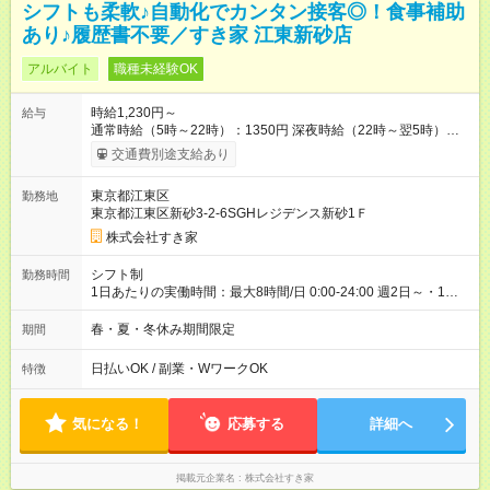
シフトも柔軟♪自動化でカンタン接客◎！食事補助
あり♪履歴書不要／すき家 江東新砂店
アルバイト
職種未経験OK
時給1,230円～
給与
通常時給（5時～22時）：1350円 深夜時給（22時～翌5時）：
1688円 高校生時給：1230円 【特別手当】早朝手当（5：00-9：
交通費別途支給あり
00）時給+150円 【試用期間】試用期間あり 試用期間の長さ：1
ヶ月 雇用形態、給与は本採用時と同じです。 試用期間の実態は
東京都江東区
勤務地
30日（※条件変更なし）ですが、切り上げで一ヶ月とさせてい
東京都江東区新砂3-2-6SGHレジデンス新砂1Ｆ
ただきます。 研修制度あり：15時間(研修中も同時給）
株式会社すき家
シフト制
勤務時間
1日あたりの実働時間：最大8時間/日 0:00-24:00 週2日～・1日
2h～OK ＜シフト例＞ 〇朝帯 5:00-9:00 〇昼帯 9:00-14:00 〇午
後帯 14:00-18:00 〇夜帯 18:00-22:00 〇深夜帯 22:00-翌5:00 基
春・夏・冬休み期間限定
期間
本は固定シフトですが家庭の都合などイレギュラーには対応し
ます♪
日払いOK / 副業・WワークOK
特徴
気になる！
応募する
詳細へ
掲載元企業名
株式会社すき家