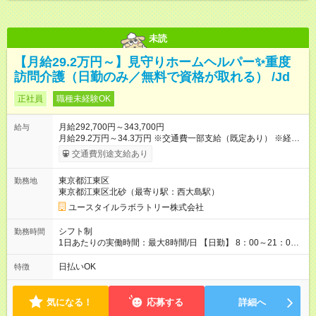
未読
【月給29.2万円～】見守りホームヘルパー✨重度
訪問介護（日勤のみ／無料で資格が取れる） /Jd
正社員
職種未経験OK
月給292,700円～343,700円
給与
月給29.2万円～34.3万円 ※交通費一部支給（既定あり） ※経
験・能力を考慮して決定します 【入社後のモデル月収（無資
交通費別途支給あり
格・未経験入社の場合）】 ［入社］ 無資格・未経験／月収
25.4万円 ［半年～1年］ 実務者研修取得／月収29.2万円 ［入
東京都江東区
勤務地
社1年～2年半］ ジュニアMGR／月収35.9万円 ［入社2年半］
東京都江東区北砂（最寄り駅：西大島駅）
マネージャー／月収40万円以上 ※経験・能力等を考慮。 【試
用期間】試用期間あり 試用期間の長さ：2ヶ月 ※ 雇用形態と給
ユースタイルラボラトリー株式会社
与に、本採用時と異なる部分があります。 雇用形態：本採用時
と同じです。 給与：月給 254,700円 ～ 343,700円
シフト制
勤務時間
1日あたりの実働時間：最大8時間/日 【日勤】 8：00～21：00
＊＊ 勤務時間例 ＊＊ ■8時から17時 ■9時から18時 ■10時か
ら19時 など ※上記の時間内で8時間勤務（休憩1時間）ご利用
日払いOK
特徴
者様により、時間は異なります。 ※完全週休2日制・シフト制
（希望休あり）
気になる！
応募する
詳細へ