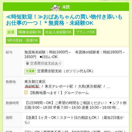
未読
≪時短歓迎！≫おばあちゃんの買い物付き添いも
お仕事の一つ！＊無資格・未経験OK
派遣
職種未経験OK
社会人未経験OK
ブランクOK
WEB登録・面接OK
無資格未経験：時給1600円～ 有資格or経験者：時給1800円～
給与
1850円 ■日払いOK
交通費別途支給あり
交通費全額支給（ガソリン代もOK）
交通費
東京都江東区
勤務地
南砂町駅
/
東京テレポート駅
/
大島(東京都)駅
/
…
【勤務地選べます！】グループホーム
【1日5時間～OK】ご希望の時間をご相談ください！ ▼シフト例
勤務時間
日勤 9:00～18:00 早番 7:00～16:00 遅番 10:00～19:00 時
短 10:00～15:00 上記はあくまで一例です。 「夕方までには帰宅
しておきたい」 「朝はゆっくりのスタートがいい」 「お昼の時
【急募】1ヶ月～OK！スタート日の相談もOK！（最短2日後か
期間
間を有効に使いたい」 など、ご希望があれば教えてください
ら）
ね。