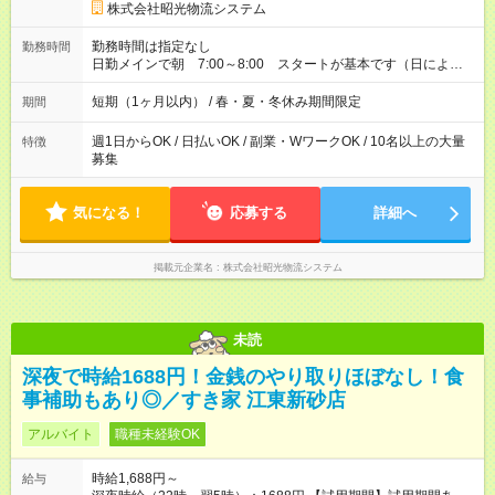
株式会社昭光物流システム
勤務時間は指定なし
勤務時間
日勤メインで朝 7:00～8:00 スタートが基本です（日によっ
て変動あり） 1日あたりの平均実働時間：５～８時間 （早くお
仕事が終わった場合でも給与に変動はありません）
短期（1ヶ月以内） / 春・夏・冬休み期間限定
期間
週1日からOK / 日払いOK / 副業・WワークOK / 10名以上の大量
特徴
募集
気になる！
応募する
詳細へ
掲載元企業名
株式会社昭光物流システム
未読
深夜で時給1688円！金銭のやり取りほぼなし！食
事補助もあり◎／すき家 江東新砂店
アルバイト
職種未経験OK
時給1,688円～
給与