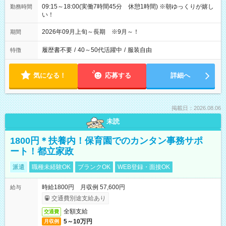
09:15～18:00(実働7時間45分 休憩1時間) ※朝ゆっくりが嬉し
勤務時間
い！
2026年09月上旬～長期 ※9月～！
期間
履歴書不要
/
40～50代活躍中
/
服装自由
特徴
気になる！
応募する
詳細へ
掲載日：2026.08.06
未読
1800円＊扶養内！保育園でのカンタン事務サポ
ート！都立家政
派遣
職種未経験OK
ブランクOK
WEB登録・面接OK
時給1800円 月収例 57,600円
給与
交通費別途支給あり
全額支給
交通費
5～10万円
月収例