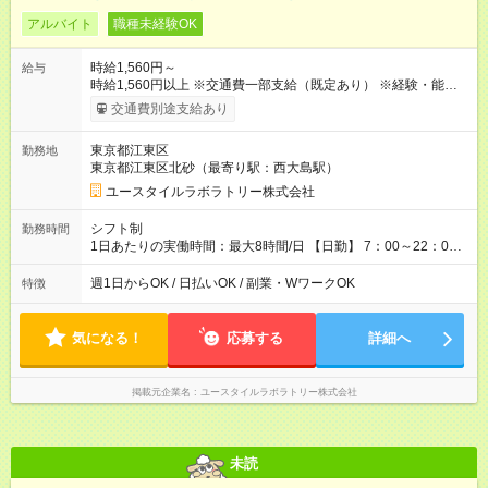
アルバイト
職種未経験OK
時給1,560円～
給与
時給1,560円以上 ※交通費一部支給（既定あり） ※経験・能力を
考慮して決定します 【収入例】 週1回勤務の場合：1,560円×8時
交通費別途支給あり
間×4回=4万9,920円 週3回勤務の場合：1,560円×8時間×12回
=14万9,760円 週5回勤務の場合：1,560円×8時間×20回=24万
東京都江東区
勤務地
9,600円 【試用期間】試用期間あり 試用期間の長さ：2ヶ月
東京都江東区北砂（最寄り駅：西大島駅）
※ 雇用形態と給与に、本採用時と異なる部分があります。 雇用
形態：本採用時と同じです。 給与：時給 1,230円以上
ユースタイルラボラトリー株式会社
シフト制
勤務時間
1日あたりの実働時間：最大8時間/日 【日勤】 7：00～22：00
の間で8時間勤務（休憩時間は法定通り） ※週1日～OK ／ 夜勤
なし ＊＊ 勤務時間例 ＊＊ ■8時から17時 ■9時から18時 ■10
週1日からOK / 日払いOK / 副業・WワークOK
特徴
時から19時 ■12時から21時 など ※訪問先により変動 ※曜日固
定（毎週同じ曜日勤務）
気になる！
応募する
詳細へ
掲載元企業名
ユースタイルラボラトリー株式会社
未読