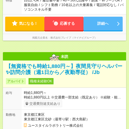
日払いOK
/
履歴書不要
/
40～50代活躍中
/
副業・WワークOK
/
特徴
服装自由
/
シフト勤務
/
10名以上の大量募集
/
電話対応なし
/
パ
ソコンスキル不要
気になる！
応募する
詳細へ
掲載元企業名
株式会社ブレイブ（マイナビグループ）
未読
【無資格でも時給1,880円～】夜間見守りヘルパー
✨訪問介護（週1日から／夜勤専従） /Jb
アルバイト
職種未経験OK
時給1,880円～
給与
時給1,880円以上 ※交通費一部支給（既定あり） ※経験・能力を
考慮して決定します 【収入例】 週1回勤務の場合：1,880円×8時
交通費別途支給あり
間×4回=6万0,160円 週3回勤務の場合：1,880円×8時間×12回
=18万0,480円 【試用期間】試用期間あり 試用期間の長さ：2ヶ
東京都江東区
勤務地
月 ※ 雇用形態と給与に、本採用時と異なる部分があります。 雇
東京都江東区北砂（最寄り駅：西大島駅）
用形態：本採用時と同じです。 給与：時給 1,660円以上
ユースタイルラボラトリー株式会社