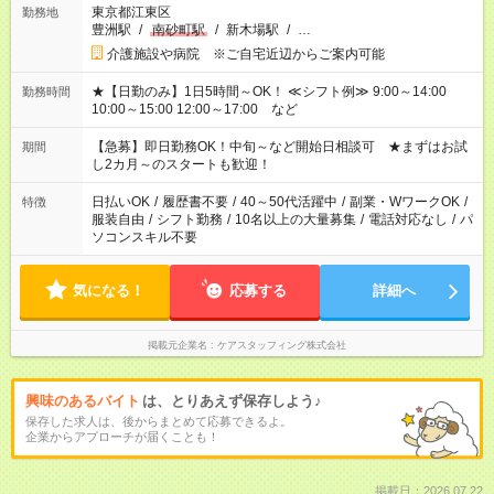
東京都江東区
勤務地
豊洲駅
/
南砂町駅
/
新木場駅
/
…
介護施設や病院 ※ご自宅近辺からご案内可能
★【日勤のみ】1日5時間～OK！ ≪シフト例≫ 9:00～14:00
勤務時間
10:00～15:00 12:00～17:00 など
【急募】即日勤務OK！中旬～など開始日相談可 ★まずはお試
期間
し2カ月～のスタートも歓迎！
日払いOK
/
履歴書不要
/
40～50代活躍中
/
副業・WワークOK
/
特徴
服装自由
/
シフト勤務
/
10名以上の大量募集
/
電話対応なし
/
パ
ソコンスキル不要
気になる！
応募する
詳細へ
掲載元企業名
ケアスタッフィング株式会社
興味のあるバイト
は、とりあえず保存しよう♪
保存した求人は、後からまとめて応募できるよ。
企業からアプローチが届くことも！
掲載日：2026.07.22