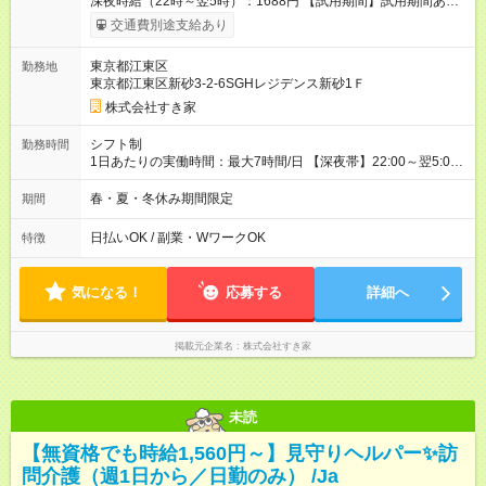
深夜時給（22時～翌5時）：1688円 【試用期間】試用期間あり
試用期間の長さ：1ヶ月 雇用形態、給与は本採用時と同じです。
交通費別途支給あり
試用期間の実態は30日（※条件変更なし）ですが、切り上げで
一ヶ月とさせていただきます。 研修制度あり：15時間(研修中も
東京都江東区
勤務地
同時給）
東京都江東区新砂3-2-6SGHレジデンス新砂1Ｆ
株式会社すき家
シフト制
勤務時間
1日あたりの実働時間：最大7時間/日 【深夜帯】22:00～翌5:00
週2日～・1日2h～OK◎ ※22:00から翌5:00までは18歳以上の方
のみ勤務可能です（18歳未満の深夜業務禁止のため） ★深夜で
春・夏・冬休み期間限定
期間
も安心して働けます★ すき家では、ワンオペを禁止していま
す。 必ず、2名以上での勤務を行いますので、安心して働けま
日払いOK / 副業・WワークOK
特徴
す。
気になる！
応募する
詳細へ
掲載元企業名
株式会社すき家
未読
【無資格でも時給1,560円～】見守りヘルパー✨訪
問介護（週1日から／日勤のみ） /Ja