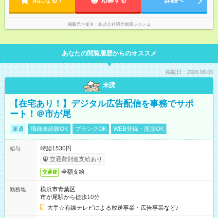
気になる！
応募する
詳細へ
掲載元企業名
株式会社昭光物流システム
あなたの閲覧履歴からのオススメ
掲載日：2026.08.06
未読
【在宅あり！】デジタル広告配信を事務でサポ
ート！＠市が尾
派遣
職種未経験OK
ブランクOK
WEB登録・面接OK
時給1530円
給与
交通費別途支給あり
全額支給
交通費
横浜市青葉区
勤務地
市が尾駅から徒歩10分
大手☆有線テレビによる放送事業・広告事業など♪