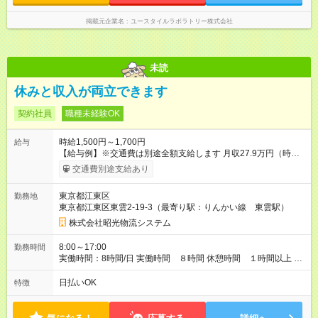
掲載元企業名
ユースタイルラボラトリー株式会社
未読
休みと収入が両立できます
契約社員
職種未経験OK
時給1,500円～1,700円
給与
【給与例】※交通費は別途全額支給します 月収27.9万円（時給
1,500円×8h×21日＋残業20hの場合） 月収29.5万円（時給1,600
交通費別途支給あり
円×8h×21日＋残業20hの場合） 月収31.1万円（時給1,700円
×8h×21日＋残業20hの場合） 【試用期間】試用期間あり 試用期
東京都江東区
勤務地
間の長さ：3ヶ月 ※ 雇用形態と給与に、本採用時と異なる部分が
東京都江東区東雲2-19-3（最寄り駅：りんかい線 東雲駅）
あります。 雇用形態：本採用時と同じです。 給与：時給 1,450
円以上
株式会社昭光物流システム
8:00～17:00
勤務時間
実働時間：8時間/日 実働時間 ８時間 休憩時間 １時間以上 ※
作業スケジュールにより出勤時間が変更（8:30～）になる場合
があります
日払いOK
特徴