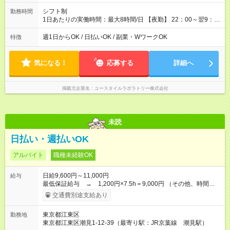
シフト制
勤務時間
1日あたりの実働時間：最大8時間/日 【夜勤】 22：00～翌9：
00 ※週1日～OK ／ 夜勤専従 ＊＊ 勤務時間例 ＊＊ ■22時か
ら翌7時 ■23時から翌8時 ■24時から翌9時 など ※上記の時間
週1日からOK / 日払いOK / 副業・WワークOK
特徴
内で8時間勤務（休憩1時間）ご利用者様により、時間は異なり
ます。 ※曜日固定（毎週同じ曜日での勤務となります）
気になる！
応募する
詳細へ
掲載元企業名
ユースタイルラボラトリー株式会社
未読
日払い・週払いOK
アルバイト
職種未経験OK
日給9,600円～11,000円
給与
最低保証給与 → 1,200円×7.5h＝9,000円 （その他、時間外
作業は別途全額支給） ※交通費は別途１日上限500円まで支給し
交通費別途支給あり
ます。 【試用期間】試用期間あり 試用期間の長さ：3ヶ月 ※ 雇
用形態と給与に、本採用時と異なる部分があります。 雇用形
東京都江東区
勤務地
態：本採用時と同じです。 給与：日給 8,775円以上 試用期間は
東京都江東区潮見1-12-39（最寄り駅：JR京葉線 潮見駅）
出勤15日を目安に短縮あり