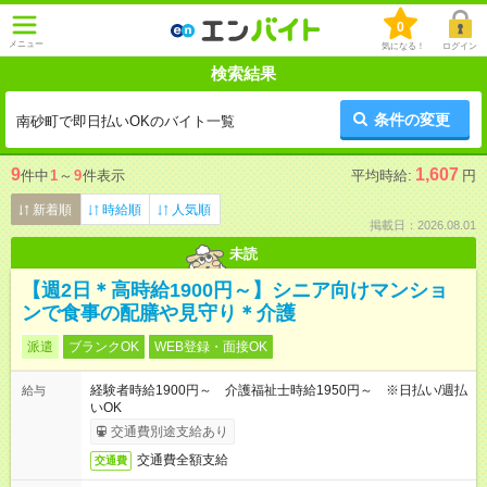
0
メニュー
気になる！
ログイン
検索結果
条件の変更
南砂町で即日払いOKのバイト一覧
9
1,607
件中
1
～
9
件表示
平均時給:
円
新着順
時給順
人気順
掲載日：2026.08.01
未読
【週2日＊高時給1900円～】シニア向けマンショ
ンで食事の配膳や見守り＊介護
派遣
ブランクOK
WEB登録・面接OK
経験者時給1900円～ 介護福祉士時給1950円～ ※日払い/週払
給与
いOK
交通費別途支給あり
交通費全額支給
交通費