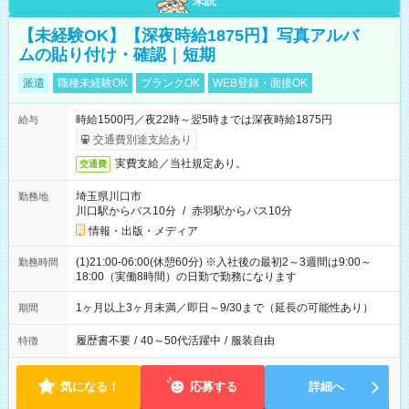
未読
【未経験OK】【深夜時給1875円】写真アルバ
ムの貼り付け・確認｜短期
派遣
職種未経験OK
ブランクOK
WEB登録・面接OK
時給1500円／夜22時～翌5時までは深夜時給1875円
給与
交通費別途支給あり
実費支給／当社規定あり。
交通費
埼玉県川口市
勤務地
川口駅からバス10分
/
赤羽駅からバス10分
情報・出版・メディア
(1)21:00-06:00(休憩60分) ※入社後の最初2～3週間は9:00～
勤務時間
18:00（実働8時間）の日勤で勤務になります
1ヶ月以上3ヶ月未満／即日～9/30まで（延長の可能性あり）
期間
履歴書不要
/
40～50代活躍中
/
服装自由
特徴
気になる！
応募する
詳細へ