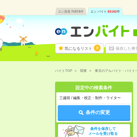
エン派遣
71573
件
エン バイト
82182
件
0
気になるリスト
保存した希
バイトTOP
関東
東京のアルバイト・バイト
設定中の検索条件
三越前 / 編集・校正・制作・ライター
条件の変更
条件を保存して
メールを受け取る