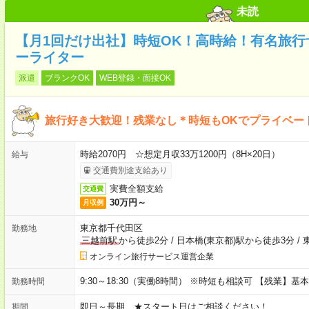
未読
【月1回だけ出社】時短OK！高時給！有名旅
ーライター
派遣
ブランクOK
WEB登録・面接OK
旅行好き大歓迎！残業なし＊時短もOKでプライベー
時給2070円 ☆想定月収33万1200円（8H×20日）
給与
交通費別途支給あり
実費全額支給
交通費
30万円～
月収例
東京都千代田区
勤務地
三越前駅
から徒歩2分
/
日本橋(東京都)駅から徒歩3分
/
オンライン旅行サービス運営企業
9:30～18:30（実働8時間） ※時短も相談可 【残業】
勤務時間
即日～長期 ★スタート日はご相談ください！
期間