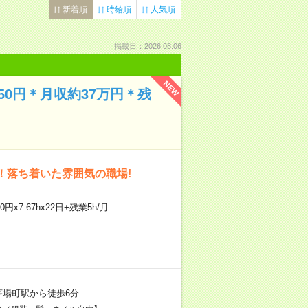
新着順
時給順
人気順
掲載日：2026.08.06
NEW
0円＊月収約37万円＊残
！落ち着いた雰囲気の職場!
円x7.67hx22日+残業5h/月
茅場町駅から徒歩6分