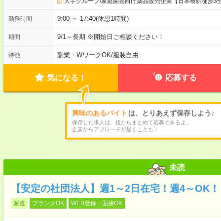
大手グループ/家庭園芸向け薬品販売企業【日本橋駅徒歩3
9:00 ～ 17:40(休憩1時間)
勤務時間
9/1～長期 ※開始日ご相談ください！
期間
副業・WワークOK
/
服装自由
特徴
気になる！
応募する
興味のあるバイト
は、とりあえず保存しよう♪
保存した求人は、後からまとめて応募できるよ。
企業からアプローチが届くことも！
未読
【安定の社団法人】週1～2日在宅！週4～OK
派遣
ブランクOK
WEB登録・面接OK