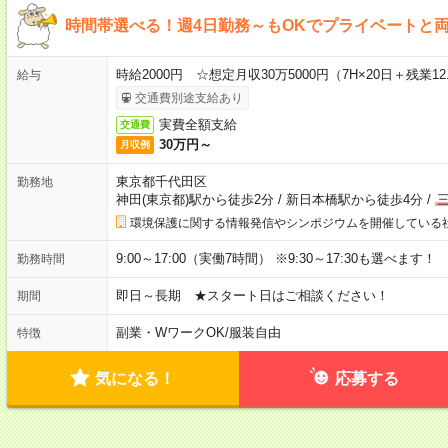
時間帯選べる！週4日勤務～もOKでプライベートと
時給2000円 ☆想定月収30万5000円（7H×20日＋残業12
給与
交通費別途支給あり
実費全額支給
交通費
30万円～
月収例
東京都千代田区
勤務地
神田(東京都)駅から徒歩2分
/
新日本橋駅から徒歩4分
/
環境保護に関する情報発信やシンポジウムを開催している
9:00～17:00（実働7時間） ※9:30～17:30も選べます
勤務時間
即日～長期 ★スタート日はご相談ください！
期間
副業・WワークOK
/
服装自由
特徴
気になる！
応募する