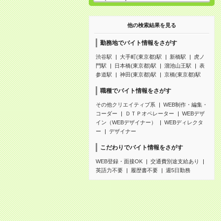
他の検索結果を見る
勤務地でバイト情報をさがす
渋谷駅
大手町(東京都)駅
新橋駅
虎ノ
門駅
日本橋(東京都)駅
溜池山王駅
表
参道駅
神田(東京都)駅
京橋(東京都)駅
職種でバイト情報をさがす
その他クリエイティブ系
WEB制作・編集・
コーダー
ＤＴＰオペレーター
WEBデザ
イン（WEBデザイナー）
WEBディレクタ
ー
デザイナー
こだわりでバイト情報をさがす
WEB登録・面接OK
交通費別途支給あり
英語力不要
履歴書不要
週5日勤務