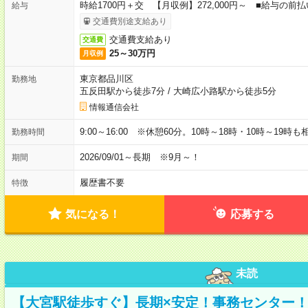
時給1700円＋交 【月収例】272,000円～ ■給与の
給与
交通費別途支給あり
交通費支給あり
交通費
25～30万円
月収例
東京都品川区
勤務地
五反田駅から徒歩7分
/
大崎広小路駅から徒歩5分
情報通信会社
9:00～16:00 ※休憩60分。10時～18時・10時～19時
勤務時間
2026/09/01～長期 ※9月～！
期間
履歴書不要
特徴
気になる！
応募する
未読
【大宮駅徒歩すぐ】長期×安定！事務センター