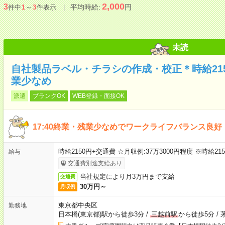
2,000
3
平均時給:
円
件中
1
～
3
件表示
未読
自社製品ラベル・チラシの作成・校正＊時給215
業少なめ
派遣
ブランクOK
WEB登録・面接OK
17:40終業・残業少なめでワークライフバランス良好
時給2150円+交通費 ☆月収例:37万3000円程度 ※時給2150
給与
交通費別途支給あり
当社規定により月3万円まで支給
交通費
30万円～
月収例
東京都中央区
勤務地
日本橋(東京都)駅から徒歩3分
/
三越前駅
から徒歩5分
/