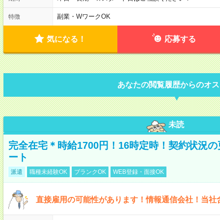
副業・WワークOK
特徴
気になる！
応募する
あなたの閲覧履歴からのオス
未読
完全在宅＊時給1700円！16時定時！契約状況
ート
派遣
職種未経験OK
ブランクOK
WEB登録・面接OK
直接雇用の可能性があります！情報通信会社！当社