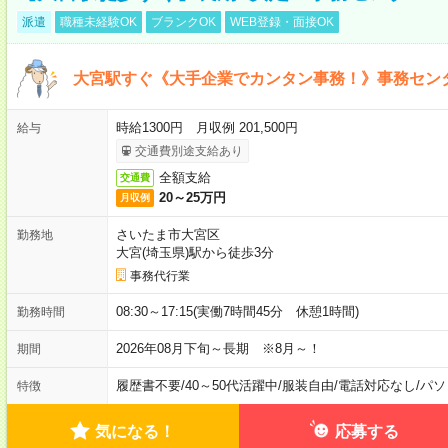
派遣
職種未経験OK
ブランクOK
WEB登録・面接OK
大宮駅すぐ《大手企業でカンタン事務！》事務セン
時給1300円 月収例 201,500円
給与
交通費別途支給あり
全額支給
交通費
20～25万円
月収例
さいたま市大宮区
勤務地
大宮(埼玉県)駅から徒歩3分
事務代行業
08:30～17:15(実働7時間45分 休憩1時間)
勤務時間
2026年08月下旬～長期 ※8月～！
期間
履歴書不要
/
40～50代活躍中
/
服装自由
/
電話対応なし
/
パソ
特徴
気になる！
応募する