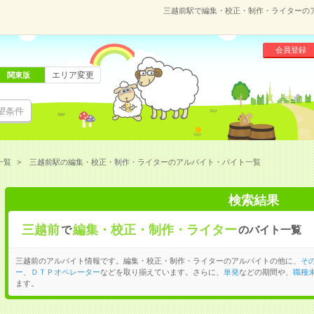
三越前駅で編集・校正・制作・ライターの
会員登録
エリア変更
関東版
望条件
一覧
三越前駅の編集・校正・制作・ライターのアルバイト・バイト一覧
検索結果
三越前
編集・校正・制作・ライター
で
のバイト一覧
三越前のアルバイト情報です。編集・校正・制作・ライターのアルバイトの他に、
そ
ー
、
ＤＴＰオペレーター
などを取り揃えています。さらに、
単発
などの期間や、
職種未
ます。