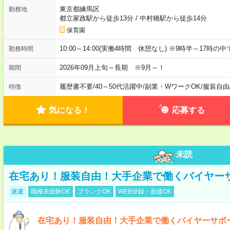
東京都練馬区
勤務地
都立家政駅から徒歩13分
/
中村橋駅から徒歩14分
保育園
10:00～14:00(実働4時間 休憩なし) ※9時半～17時
勤務時間
2026年09月上旬～長期 ※9月～！
期間
履歴書不要
/
40～50代活躍中
/
副業・WワークOK
/
服装自由
特徴
気になる！
応募する
未読
在宅あり！服装自由！大手企業で働くバイヤー
派遣
職種未経験OK
ブランクOK
WEB登録・面接OK
在宅あり！服装自由！大手企業で働くバイヤーサポ