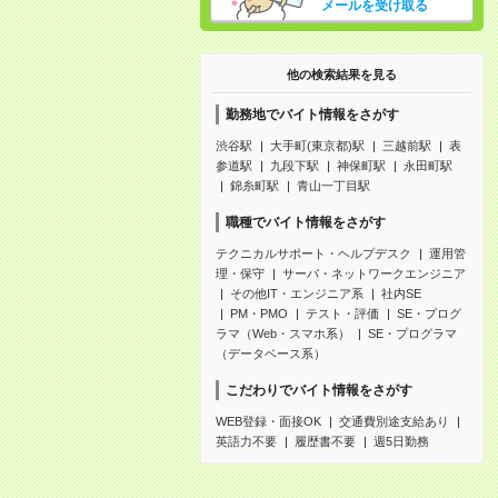
メールを受け取る
他の検索結果を見る
勤務地でバイト情報をさがす
渋谷駅
大手町(東京都)駅
三越前駅
表
参道駅
九段下駅
神保町駅
永田町駅
錦糸町駅
青山一丁目駅
職種でバイト情報をさがす
テクニカルサポート・ヘルプデスク
運用管
理・保守
サーバ・ネットワークエンジニア
その他IT・エンジニア系
社内SE
PM・PMO
テスト・評価
SE・プログ
ラマ（Web・スマホ系）
SE・プログラマ
（データベース系）
こだわりでバイト情報をさがす
WEB登録・面接OK
交通費別途支給あり
英語力不要
履歴書不要
週5日勤務