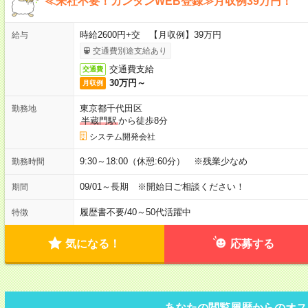
≪来社不要！カンタンWEB登録≫月収例39万円！
時給2600円+交 【月収例】39万円
給与
交通費別途支給あり
交通費支給
交通費
30万円～
月収例
東京都千代田区
勤務地
半蔵門駅
から徒歩8分
システム開発会社
9:30～18:00（休憩:60分） ※残業少なめ
勤務時間
09/01～長期 ※開始日ご相談ください！
期間
履歴書不要
/
40～50代活躍中
特徴
気になる！
応募する
あなたの閲覧履歴からのオス