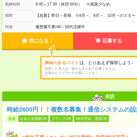
9:00～17:30（休憩:60分） ※残業少なめ
勤務時間
【急募】即日～長期 ※8月～、9月～、10月～のスタ
期間
履歴書不要
/
40～50代活躍中
特徴
気になる！
応募する
興味のあるバイト
は、とりあえず保存しよう♪
保存した求人は、後からまとめて応募できるよ。
企業からアプローチが届くことも！
未読
時給2600円！！複数名募集！通信システムの
派遣
社会人未経験OK
ブランクOK
WEB登録・面接OK