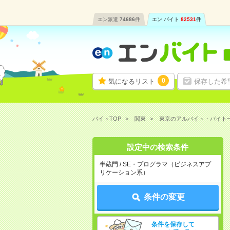
エン派遣
74686
件
エン バイト
82531
件
0
気になるリスト
保存した希
バイトTOP
関東
東京のアルバイト・バイト
設定中の検索条件
半蔵門 / SE・プログラマ（ビジネスアプ
リケーション系）
条件の変更
条件を保存して