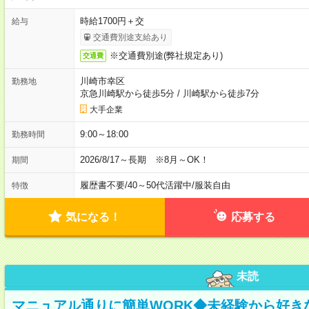
時給1700円＋交
給与
交通費別途支給あり
※交通費別途(弊社規定あり)
交通費
川崎市幸区
勤務地
京急川崎駅から徒歩5分
/
川崎駅から徒歩7分
大手企業
9:00～18:00
勤務時間
2026/8/17～長期 ※8月～OK！
期間
履歴書不要
/
40～50代活躍中
/
服装自由
特徴
気になる！
応募する
未読
マニュアル通りに簡単WORK◆未経験から好き