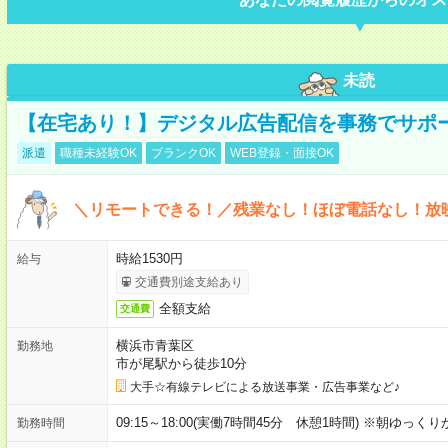
未読
【在宅あり！】デジタル広告配信を事務でサポ
派遣
職種未経験OK
ブランクOK
WEB登録・面接OK
＼リモートできる！／残業なし！ほぼ電話なし！放
時給1530円
給与
交通費別途支給あり
全額支給
交通費
横浜市青葉区
勤務地
市が尾駅から徒歩10分
大手☆有線テレビによる放送事業・広告事業など♪
09:15～18:00(実働7時間45分 休憩1時間) ※朝ゆっく
勤務時間