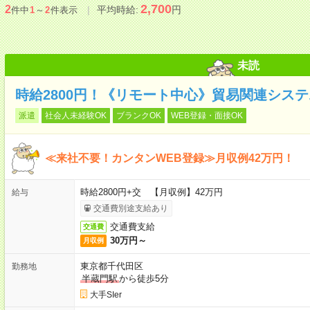
2,700
2
平均時給:
円
件中
1
～
2
件表示
未読
時給2800円！《リモート中心》貿易関連システ
派遣
社会人未経験OK
ブランクOK
WEB登録・面接OK
≪来社不要！カンタンWEB登録≫月収例42万円！
時給2800円+交 【月収例】42万円
給与
交通費別途支給あり
交通費支給
交通費
30万円～
月収例
東京都千代田区
勤務地
半蔵門駅
から徒歩5分
大手SIer