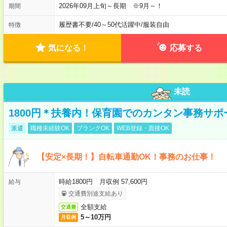
2026年09月上旬～長期 ※9月～！
期間
履歴書不要
/
40～50代活躍中
/
服装自由
特徴
気になる！
応募する
未読
1800円＊扶養内！保育園でのカンタン事務サ
派遣
職種未経験OK
ブランクOK
WEB登録・面接OK
【安定×長期！】自転車通勤OK！事務のお仕事！
時給1800円 月収例 57,600円
給与
交通費別途支給あり
全額支給
交通費
5～10万円
月収例