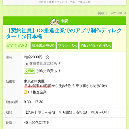
掲載元企業名
マンパワーグループ株式会社
掲載日：2026.08.04
未読
【契約社員】DX推進企業でのアプリ制作ディレク
ター！@日本橋
紹介予定派遣
職種未経験OK
ブランクOK
WEB登録・面接OK
時給2000円＋交
給与
交通費別途支給あり
別途交通費あり
交通費
東京都中央区
勤務地
日本橋(東京都)駅
から徒歩6分
/
東京駅から徒歩10分
DX推進企業
9:30～17:30
勤務時間
【急募】即日～長期 ※★開始日応相談! ※8月～OK！
期間
40～50代活躍中
特徴