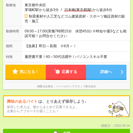
東京都中央区
勤務地
茅場町駅から徒歩3分
/
日本橋(東京都)駅
から徒歩6分
制震素材や人工芝などゴム建築資材・スポーツ施設資材の販
売・施工
09:00～17:00(実働7時間15分 休憩45分) ※時短や週3なども相
勤務時間
談可能！お問合せください
【急募】即日～長期 ※8月～！
期間
履歴書不要
/
40～50代活躍中
/
パソコンスキル不要
特徴
気になる！
応募する
詳細へ
掲載元企業名
パーソルテンプスタッフ株式会社
興味のあるバイト
は、とりあえず保存しよう♪
保存した求人は、後からまとめて応募できるよ。
企業からアプローチが届くことも！
掲載日：2026.08.04