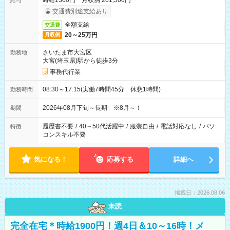
時給1300円 月収例 201,500円
給与
交通費別途支給あり
全額支給
交通費
20～25万円
月収例
さいたま市大宮区
勤務地
大宮(埼玉県)駅から徒歩3分
事務代行業
08:30～17:15(実働7時間45分 休憩1時間)
勤務時間
2026年08月下旬～長期 ※8月～！
期間
履歴書不要
/
40～50代活躍中
/
服装自由
/
電話対応なし
/
パソ
特徴
コンスキル不要
気になる！
応募する
詳細へ
掲載日：2026.08.06
未読
完全在宅＊時給1900円！週4日＆10～16時！メ