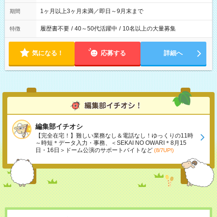
1ヶ月以上3ヶ月未満／即日～9月末まで
期間
履歴書不要
/
40～50代活躍中
/
10名以上の大量募集
特徴
気になる！
応募する
詳細へ
編集部イチオシ
【完全在宅！】難しい業務なし＆電話なし！ゆっくりの11時
～時短＊データ入力・事務、＜SEKAI NO OWARI＊8月15
日・16日＞ドーム公演のサポートバイトなど
(8/7UP!)