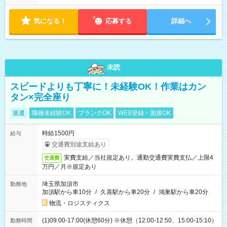
気になる！
応募する
詳細へ
未読
スピードよりも丁寧に！未経験OK！作業はカン
タン×完全座り
派遣
職種未経験OK
ブランクOK
WEB登録・面接OK
時給1500円
給与
交通費別途支給あり
実費支給／当社規定あり。通勤交通費実費支払／上限4
交通費
万円／月※規定あり
埼玉県加須市
勤務地
加須駅から車10分
/
久喜駅から車20分
/
鴻巣駅から車20分
物流・ロジスティクス
(1)09:00-17:00(休憩60分) ※休憩（12:00-12:50、15:00-15:10）
勤務時間