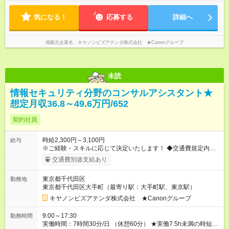
務開始日の相談OKです！ 【残業時間】 月に10時間程度 【在宅
ワーク/リモートワークについて】 ◎着任から数週間は、OJT研
気になる！
修・業務引継ぎのため出社勤務となります。 ◎その後は在宅ワ
応募する
詳細へ
ークメインとなりますが、出社も可です。
掲載元企業名
キヤノンビズアテンダ株式会社 ★Canonグループ
未読
情報セキュリティ分野のコンサルアシスタント★
想定月収36.8～49.6万円/652
契約社員
時給2,300円～3,100円
給与
※ご経験・スキルに応じて決定いたします！ ◆交通費規定内支給
（月額10万円まで） ◆残業代は別途支給 【スタート給与例】 ◎
交通費別途支給あり
時給2300円（社内SE経験・1年） ◎時給2500円（テクニカルサ
ポート経験・3年） ◎時給3100円（ネットワークエンジニア経
東京都千代田区
勤務地
験・3年） 【想定月収】※交通費は別途支給 ◎月収36.8万円（時
東京都千代田区大手町（最寄り駅：大手町駅、東京駅）
給2300円、月20日勤務 残業月10時間の場合） ◎月収40万円
(時給2500円、月20日勤務、残業月10時間の場合) ◎月収49.6万
キヤノンビズアテンダ株式会社 ★Canonグループ
円(時給3100円、月20日勤務、残業月10時間の場合) 【試用期
間】試用期間なし
9:00～17:30
勤務時間
実働時間：7時間30分/日 （休憩60分） ★実働7.5h未満の時短勤