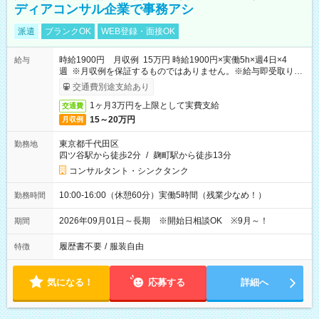
ディアコンサル企業で事務アシ
派遣
ブランクOK
WEB登録・面接OK
時給1900円 月収例 15万円 時給1900円×実働5h×週4日×4
給与
週 ※月収例を保証するものではありません。※給与即受取りサ
ービス利用可（利用条件有）
交通費別途支給あり
1ヶ月3万円を上限として実費支給
交通費
15～20万円
月収例
東京都千代田区
勤務地
四ツ谷駅から徒歩2分
/
麹町駅から徒歩13分
コンサルタント・シンクタンク
10:00-16:00（休憩60分）実働5時間（残業少なめ！）
勤務時間
2026年09月01日～長期 ※開始日相談OK ※9月～！
期間
履歴書不要
/
服装自由
特徴
気になる！
応募する
詳細へ