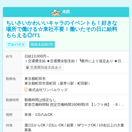
未読
ちいさいかわいいキャラのイベントも！好きな
場所で働ける☆来社不要！働いたその日に給料
もらえる◎/T1
アルバイト
職種未経験OK
日給13,000円～
給与
＋交通費支給 ★交通費全額支給！ ┗案件により規定あり ★日払
いOK！（規定あり） ┗働いたその日に現金GET♪ お仕事後はコ
交通費別途支給あり
ンビニATMから 日払い分を引き落とせます！ 【試用期間】試
用期間なし
東京都町田市
勤務地
東京都町田市原町田（最寄り駅：町田駅）
株式会社ワンベルウッズ
勤務時間は指定なし
勤務時間
変形労働時間制 想定労働時間160時間/月 【シフト例】 ・8：00
～21：00
単発・1日のみOK
期間
週1日からOK / 日払いOK / 副業・WワークOK / 10名以上の大量
特徴
募集