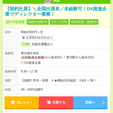
未読
【契約社員】＼全国出張有／未経験可！DX推進企
業でディレクター業務！
紹介予定派遣
職種未経験OK
ブランクOK
WEB登録・面接OK
時給2000円＋交
給与
交通費別途支給あり
別途交通費あり
交通費
東京都中央区
勤務地
日本橋(東京都)駅
から徒歩6分
/
東京駅から徒歩10分
DX推進企業
9:30～17:30
勤務時間
【急募】即日～長期 ※★開始日応相談! ※8月～OK！
期間
40～50代活躍中
特徴
気になる！
応募する
詳細へ