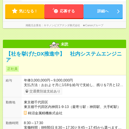
務も応相談！ 【就業期間】 即日～長期（着任日は応相談！）
【残業時間】 平均で月に10時間程度 【在宅勤務(リモート)につ
気になる！
いて】 着任から数日はPCセッティング・業務レクチャーのため
応募する
詳細へ
出社いただきますが、以降は週4日ペースで在宅ワークとなりま
す（出社・外出は週1回程度）
掲載元企業名
キヤノンビズアテンダ株式会社 ★Canonグループ
未読
【社を挙げたDX推進中】 社内システムエンジニ
ア
正社員
年俸3,000,000円～9,000,000円
給与
支払方法：おおよそ月に1/18を給与で支給し、残りを7月と12月
で賞与として半分ずつ支給 ※前職の給与を元に、協議の上決定
交通費別途支給あり
します。 ※年齢、経験、実力を考慮して決めます。 第２新卒
の場合：300万円～ 中堅層の場合：500万円～ 責任者候補
東京都千代田区
勤務地
の場合：700万円～ ※残業代は実績分を支払います。 管理職
東京都千代田区内神田1-9-13（最寄り駅：神田駅、大手町駅）
の場合は深夜残業が対象です。 但し、深夜残業の実績はほぼ
ありません。 ※年2回(夏、冬)賞与あり。 【試用期間】試用期間
柿沼金属精機株式会社
あり 試用期間の長さ：3ヶ月 雇用形態、給与は本採用時と同じ
です。
8:30～17:30
勤務時間
実働時間：8時間/日 8:30～17:30と9:45～17:45から選べます。