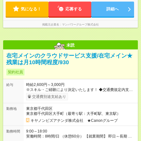
気になる！
応募する
詳細へ
掲載元企業名
マンパワーグループ株式会社
未読
在宅メインのクラウドサービス支援/在宅メイン★
残業は月10時間程度/930
契約社員
時給2,600円～3,000円
給与
※スキル・ご経験により決定いたします！ ◆交通費規定内支給
（月額10万円まで） ◆残業代は別途支給 【想定月収例】 ◎月収
交通費別途支給あり
44万2000円（時給2600円、月20日、残業10hの場合） ◎月収
51万円（時給3000円、月20日、残業10hの場合） 【試用期間】
東京都千代田区
勤務地
試用期間なし
東京都千代田区大手町（最寄り駅：大手町駅、東京駅）
キヤノンビズアテンダ株式会社 ★Canonグループ
9:00～18:00
勤務時間
実働時間：8時間/日 （休憩60分） 【就業期間】 即日～長期 ※勤