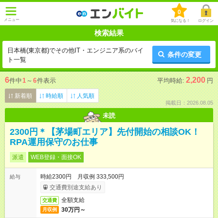
0
メニュー
気になる！
ログイン
検索結果
日本橋(東京都)でその他IT・エンジニア系のバイ
条件の変更
ト一覧
6
2,200
件中
1
～
6
件表示
平均時給:
円
新着順
時給順
人気順
掲載日：2026.08.05
未読
2300円＊【茅場町エリア】先付開始の相談OK！
RPA運用保守のお仕事
派遣
WEB登録・面接OK
時給2300円 月収例 333,500円
給与
交通費別途支給あり
全額支給
交通費
30万円～
月収例