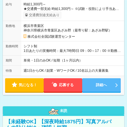
時給1,300円～
給与
★交通費一部支給 時給1,300円～ ※試験・役割により手当あり
※勤務回数により昇給あり 【即給（前払い）オプションあ
交通費別途支給あり
り！】 希望される場合、勤務から1週間ほどで給与の一部を受け
取れます。 ※手数料418円がかかります。 【過去試験日の収入
横浜市青葉区
勤務地
例】 ・河合塾模擬試験 8:30～17:30（休憩1時間） 時給1,300円
神奈川県横浜市青葉区あざみ野（最寄り駅：あざみ野駅）
×8時間＝日収10,400円＋交通費 ※当日の役割により時給＋100
円の場合あり ・国家試験 7:00～13:30（休憩なし） 時給1,300
株式会社全国試験運営センター
円（役割手当＋100円）×6時間＝日収8,400円＋交通費 【試用期
間】試用期間なし
シフト制
勤務時間
1日あたりの実働時間：最大7時間/日 09：00～17：00 ※勤務時
間は 試験により異なります。
単発・1日のみOK / 短期（1ヶ月以内）
期間
週1日からOK / 副業・WワークOK / 10名以上の大量募集
特徴
気になる！
応募する
詳細へ
未読
【未経験OK】【深夜時給1875円】写真アルバ