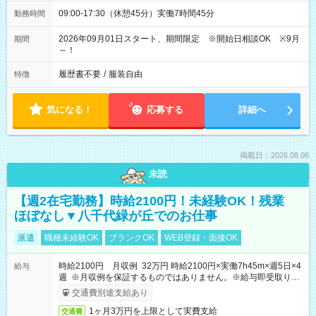
09:00-17:30（休憩45分）実働7時間45分
勤務時間
2026年09月01日スタート、期間限定 ※開始日相談OK ※9月
期間
～！
履歴書不要
/
服装自由
特徴
気になる！
応募する
詳細へ
掲載日：2026.08.06
未読
【週2在宅勤務】時給2100円！未経験OK！残業
ほぼなし▼八千代緑が丘でのお仕事
派遣
職種未経験OK
ブランクOK
WEB登録・面接OK
時給2100円 月収例 32万円 時給2100円×実働7h45m×週5日×4
給与
週 ※月収例を保証するものではありません。※給与即受取りサ
ービス利用可（利用条件有）
交通費別途支給あり
1ヶ月3万円を上限として実費支給
交通費