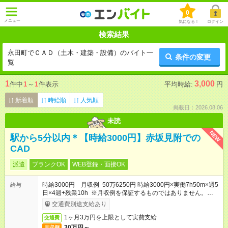
0
メニュー
気になる！
ログイン
検索結果
永田町でＣＡＤ（土木・建築・設備）のバイト一
条件の変更
覧
1
3,000
件中
1
～
1
件表示
平均時給:
円
新着順
時給順
人気順
掲載日：2026.08.06
未読
NEW
駅から5分以内＊【時給3000円】赤坂見附での
CAD
派遣
ブランクOK
WEB登録・面接OK
時給3000円 月収例 50万6250円 時給3000円×実働7h50m×週5
給与
日×4週+残業10h ※月収例を保証するものではありません。※給
与即受取りサービス利用可（利用条件有）
交通費別途支給あり
1ヶ月3万円を上限として実費支給
交通費
30万円～
月収例