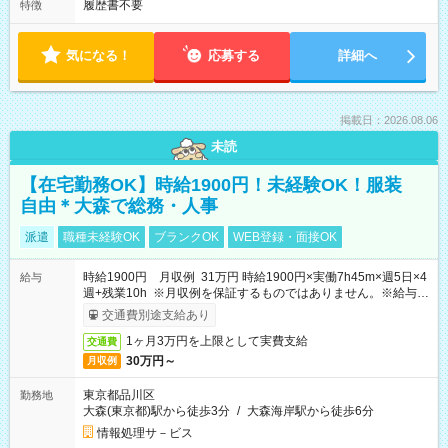
履歴書不要
特徴
気になる！
応募する
詳細へ
掲載日：2026.08.06
未読
【在宅勤務OK】時給1900円！未経験OK！服装
自由＊大森で総務・人事
派遣
職種未経験OK
ブランクOK
WEB登録・面接OK
時給1900円 月収例 31万円 時給1900円×実働7h45m×週5日×4
給与
週+残業10h ※月収例を保証するものではありません。※給与即
受取りサービス利用可（利用条件有）
交通費別途支給あり
1ヶ月3万円を上限として実費支給
交通費
30万円～
月収例
東京都品川区
勤務地
大森(東京都)駅から徒歩3分
/
大森海岸駅から徒歩6分
情報処理サ－ビス