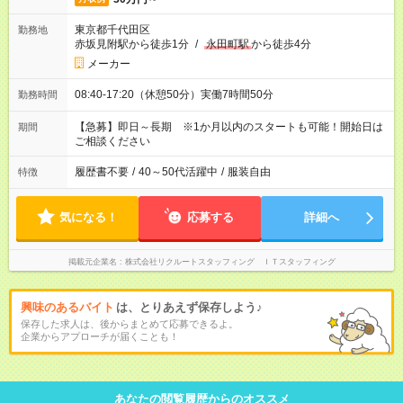
東京都千代田区
勤務地
赤坂見附駅から徒歩1分
/
永田町駅
から徒歩4分
メーカー
08:40-17:20（休憩50分）実働7時間50分
勤務時間
【急募】即日～長期 ※1か月以内のスタートも可能！開始日は
期間
ご相談ください
履歴書不要
/
40～50代活躍中
/
服装自由
特徴
気になる！
応募する
詳細へ
掲載元企業名
株式会社リクルートスタッフィング ＩＴスタッフィング
興味のあるバイト
は、とりあえず保存しよう♪
保存した求人は、後からまとめて応募できるよ。
企業からアプローチが届くことも！
あなたの閲覧履歴からのオススメ