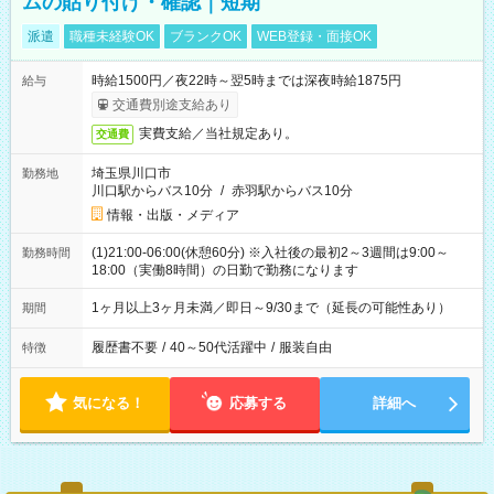
ムの貼り付け・確認｜短期
派遣
職種未経験OK
ブランクOK
WEB登録・面接OK
時給1500円／夜22時～翌5時までは深夜時給1875円
給与
交通費別途支給あり
実費支給／当社規定あり。
交通費
埼玉県川口市
勤務地
川口駅からバス10分
/
赤羽駅からバス10分
情報・出版・メディア
(1)21:00-06:00(休憩60分) ※入社後の最初2～3週間は9:00～
勤務時間
18:00（実働8時間）の日勤で勤務になります
1ヶ月以上3ヶ月未満／即日～9/30まで（延長の可能性あり）
期間
履歴書不要
/
40～50代活躍中
/
服装自由
特徴
気になる！
応募する
詳細へ