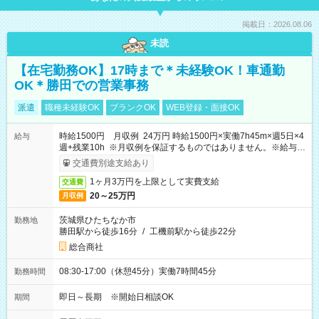
掲載日：2026.08.06
未読
【在宅勤務OK】17時まで＊未経験OK！車通勤
OK＊勝田での営業事務
派遣
職種未経験OK
ブランクOK
WEB登録・面接OK
時給1500円 月収例 24万円 時給1500円×実働7h45m×週5日×4
給与
週+残業10h ※月収例を保証するものではありません。※給与即
受取りサービス利用可（利用条件有）
交通費別途支給あり
1ヶ月3万円を上限として実費支給
交通費
20～25万円
月収例
茨城県ひたちなか市
勤務地
勝田駅から徒歩16分
/
工機前駅から徒歩22分
総合商社
08:30-17:00（休憩45分）実働7時間45分
勤務時間
即日～長期 ※開始日相談OK
期間