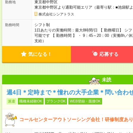
東京都中野区
勤務地
東京都中野区より通勤可能エリア（最寄り駅：■池袋駅よ
株式会社シンアトラス
シフト制
勤務時間
1日あたりの実働時間：最大8時間/日 【 勤務曜日】 シ
可能です 【 勤務時間 】 ・ 9：45～20：00（実働8
支給）
気になる！
応募する
未読
週4日＊定時まで＊憧れの大手企業＊問い合わ
派遣
職種未経験OK
ブランクOK
WEB登録・面接OK
コールセンターアウトソーシング会社！研修制度あ