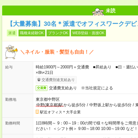
未読
【大量募集】30名＊派遣でオフィスワークデ
派遣
職種未経験OK
ブランクOK
WEB登録・面接OK
＼ネイル・服装・髪型も自由！／
時給1900円～2000円＋交通費 ■昇給あり ■日・週払いO
給与
×8h×21日
交通費別途支給あり
交通費支給あり ※当社規定による
交通費
東京都中野区
勤務地
中野(東京都)駅
から徒歩5分
/
中野坂上駅から徒歩5分
/
駅近オフィス＊大手企業
1日8時間～ 9：00～19：00の間で様々な時間帯をご
勤務時間
ださい！ ＜シフト例＞ 9:00～18:00 10:00～19:00 など！