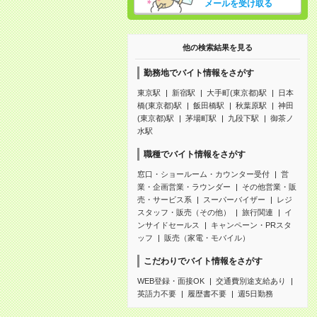
メールを受け取る
他の検索結果を見る
勤務地でバイト情報をさがす
東京駅
新宿駅
大手町(東京都)駅
日本
橋(東京都)駅
飯田橋駅
秋葉原駅
神田
(東京都)駅
茅場町駅
九段下駅
御茶ノ
水駅
職種でバイト情報をさがす
窓口・ショールーム・カウンター受付
営
業・企画営業・ラウンダー
その他営業・販
売・サービス系
スーパーバイザー
レジ
スタッフ・販売（その他）
旅行関連
イ
ンサイドセールス
キャンペーン・PRスタ
ッフ
販売（家電・モバイル）
こだわりでバイト情報をさがす
WEB登録・面接OK
交通費別途支給あり
英語力不要
履歴書不要
週5日勤務