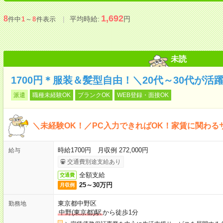
1,692
8
平均時給:
円
件中
1
～
8
件表示
未読
1700円＊服装＆髪型自由！＼20代～30代が
派遣
職種未経験OK
ブランクOK
WEB登録・面接OK
＼未経験OK！／PC入力できればOK！家賃に関わる
時給1700円 月収例 272,000円
給与
交通費別途支給あり
全額支給
交通費
25～30万円
月収例
東京都中野区
勤務地
中野(東京都)駅
から徒歩1分