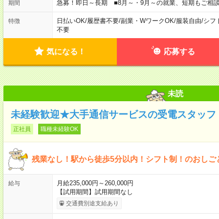
急募！即日～長期 ■8月～・9月～の就業、短期もご相
期間
日払いOK
/
履歴書不要
/
副業・WワークOK
/
服装自由
/
シフ
特徴
不要
気になる！
応募する
未読
未経験歓迎★大手通信サービスの受電スタッフ 
正社員
職種未経験OK
残業なし！駅から徒歩5分以内！シフト制！のおしご
月給235,000円～260,000円
給与
【試用期間】試用期間なし
交通費別途支給あり