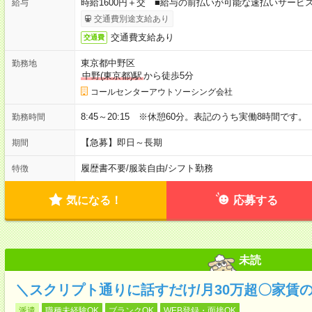
時給1600円＋交 ■給与の前払いが可能な速払いサービ
給与
交通費別途支給あり
交通費支給あり
交通費
東京都中野区
勤務地
中野(東京都)駅
から徒歩5分
コールセンターアウトソーシング会社
8:45～20:15 ※休憩60分。表記のうち実働8時間です。
勤務時間
【急募】即日～長期
期間
履歴書不要
/
服装自由
/
シフト勤務
特徴
気になる！
応募する
未読
＼スクリプト通りに話すだけ/月30万超〇家賃
派遣
職種未経験OK
ブランクOK
WEB登録・面接OK