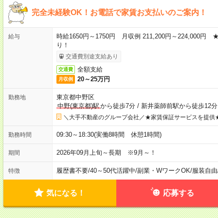
完全未経験OK！お電話で家賃お支払いのご案内！
時給1650円～1750円 月収例 211,200円～224,0
給与
り！
交通費別途支給あり
全額支給
交通費
20～25万円
月収例
東京都中野区
勤務地
中野(東京都)駅
から徒歩7分
/
新井薬師前駅から徒歩12分
＼大手不動産のグループ会社／★家賃保証サービスを提供
09:30～18:30(実働8時間 休憩1時間)
勤務時間
2026年09月上旬～長期 ※9月～！
期間
履歴書不要
/
40～50代活躍中
/
副業・WワークOK
/
服装自由
特徴
気になる！
応募する