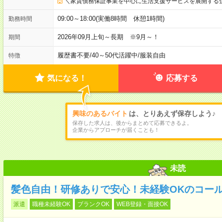
＼家賃債務保証事業を中心に生活支援サービスを展開する企
09:00～18:00(実働8時間 休憩1時間)
勤務時間
2026年09月上旬～長期 ※9月～！
期間
履歴書不要
/
40～50代活躍中
/
服装自由
特徴
気になる！
応募する
興味のあるバイト
は、とりあえず保存しよう♪
保存した求人は、後からまとめて応募できるよ。
企業からアプローチが届くことも！
未読
髪色自由！研修ありで安心！未経験OKのコー
派遣
職種未経験OK
ブランクOK
WEB登録・面接OK