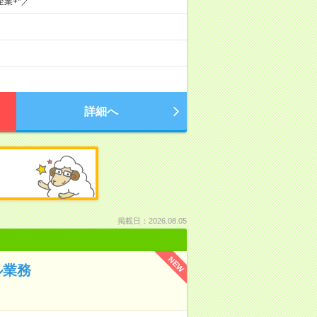
業+*／
詳細へ
掲載日：2026.08.05
NEW
ル業務