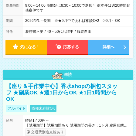
9:00～14:00 ※開始は8:30～10:00で選択可 ※本件は週20時間勤
勤務時間
務案件です
2026/9/1～長期 ※★9月中であれば相談OK! ※9月～OK！
期間
履歴書不要
/
40～50代活躍中
/
服装自由
特徴
気になる！
応募する
詳細へ
未読
【座り＆手作業中心】香水shopの梱包スタッ
フ ★副業OK ★週1日からOK ★1日1時間から
OK
アルバイト
職種未経験OK
時給1,400円～
給与
【試用期間】試用期間あり 試用期間の長さ：1ヶ月 雇用形態、
給与は本採用時と同じです。
交通費別途支給あり