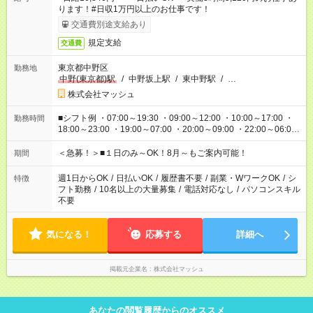
ります！#日収1万円以上のお仕事です！
交通費別途支給あり
規定支給
交通費
東京都中野区
勤務地
中野(東京都)駅
/
中野坂上駅
/
東中野駅
/
…
株式会社マッシュ
■シフト例 ・07:00～19:30 ・09:00～12:00 ・10:00～17:00 ・
勤務時間
18:00～23:00 ・19:00～07:00 ・20:00～09:00 ・22:00～06:00
etc ★最短で3時間で5,120円のお仕事から 15時間で2万円近く稼
げるお仕事も！ ご希望のお時間に合わせてご紹介！ ※シフトは
＜急募！＞■１日のみ～OK！8月～もご案内可能！
期間
現場によって異なります。 ※勿論、休憩時間はあるのでご安心
ください！
週1日からOK
/
日払いOK
/
履歴書不要
/
副業・WワークOK
/
シ
特徴
フト勤務
/
10名以上の大量募集
/
電話対応なし
/
パソコンスキル
不要
気になる！
応募する
詳細へ
掲載元企業名
株式会社マッシュ
あなたの閲覧履歴からのオススメ