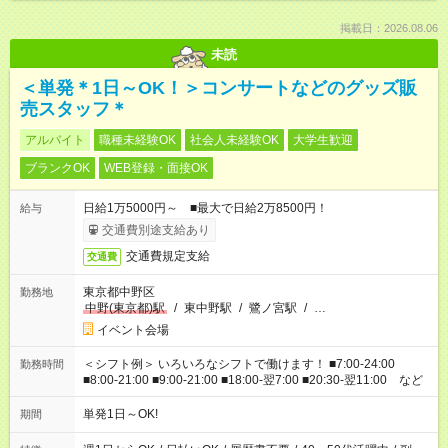
掲載日：2026.08.06
未読
＜単発＊1日～OK！＞コンサートなどのグッズ販
売スタッフ＊
アルバイト
職種未経験OK
社会人未経験OK
大学生歓迎
ブランクOK
WEB登録・面接OK
日給1万5000円～ ■最大で日給2万8500円！
給与
交通費別途支給あり
交通費規定支給
交通費
東京都中野区
勤務地
中野(東京都)駅
/
東中野駅
/
鷺ノ宮駅
/
…
イベント会場
＜シフト例＞ いろいろなシフトで働けます！ ■7:00-24:00
勤務時間
■8:00-21:00 ■9:00-21:00 ■18:00-翌7:00 ■20:30-翌11:00 など
単発1日～OK!
期間