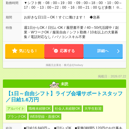
▼シフト例 ・08：00～19：00 ・09：00～18：00 ・10：00～
勤務時間
17：00 ・13：00～22：00 ・16：00～21：00 など多数！ ※お
仕事により勤務時間が異なります
お好きな日1日～OK！すぐに働けます！ ◆急募
期間
週1日からOK
/
日払いOK
/
履歴書不要
/
40～50代活躍中
/
副
特徴
業・WワークOK
/
服装自由
/
シフト勤務
/
10名以上の大量募
集
/
電話対応なし
/
パソコンスキル不要
気になる！
応募する
詳細へ
掲載元企業名
株式会社fosbury
掲載日：2026.07.22
未読
【1日～自由シフト】ライブ会場サポートスタッフ
／日給1.6万円
アルバイト
職種未経験OK
社会人未経験OK
大学生歓迎
ブランクOK
WEB登録・面接OK
■日給16,840円～ ■日払いOK ■実働3時間5,120円のお仕事あ
給与