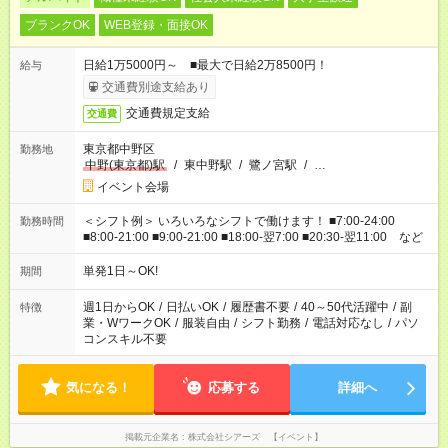
ブランクOK
WEB登録・面接OK
日給1万5000円～ ■最大で日給2万8500円！
給与
交通費別途支給あり
交通費規定支給
交通費
東京都中野区
勤務地
中野(東京都)駅
/
東中野駅
/
鷺ノ宮駅
/
…
イベント会場
＜シフト例＞ いろいろなシフトで働けます！ ■7:00-24:00
勤務時間
■8:00-21:00 ■9:00-21:00 ■18:00-翌7:00 ■20:30-翌11:00 など
単発1日～OK!
期間
週1日からOK
/
日払いOK
/
履歴書不要
/
40～50代活躍中
/
副
特徴
業・WワークOK
/
服装自由
/
シフト勤務
/
電話対応なし
/
パソ
コンスキル不要
気になる！
応募する
詳細へ
掲載元企業名
株式会社シアーズ 【イベント】