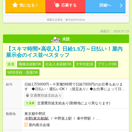
気になる！
応募する
詳細へ
掲載元企業名
株式会社fosbury
掲載日：2026.07.23
未読
【スキマ時間×高収入】日給1.5万～日払い！屋内
展示会のイス並べスタッフ
派遣
職種未経験OK
社会人未経験OK
大学生歓迎
ブランクOK
WEB登録・面接OK
日給1万5000円～※実働5時間で日給7000円のお仕事もありま
給与
す ◆日払い・週払いOK！（規定あり）◆お仕事によって日給も
異なります
交通費別途支給あり
交通費別途支給あり(勤務地により異なります)
交通費
東京都中野区
勤務地
中野(東京都)駅
/
中野坂上駅
/
東中野駅
/
…
屋内展示会場