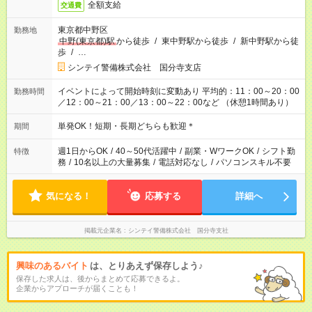
全額支給
交通費
東京都中野区
勤務地
中野(東京都)駅
から徒歩
/
東中野駅から徒歩
/
新中野駅から徒
歩
/
…
シンテイ警備株式会社 国分寺支店
イベントによって開始時刻に変動あり 平均的：11：00～20：00
勤務時間
／12：00～21：00／13：00～22：00など （休憩1時間あり）
単発OK！短期・長期どちらも歓迎＊
期間
週1日からOK
/
40～50代活躍中
/
副業・WワークOK
/
シフト勤
特徴
務
/
10名以上の大量募集
/
電話対応なし
/
パソコンスキル不要
気になる！
応募する
詳細へ
掲載元企業名
シンテイ警備株式会社 国分寺支社
興味のあるバイト
は、とりあえず保存しよう♪
保存した求人は、後からまとめて応募できるよ。
企業からアプローチが届くことも！