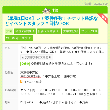
掲載日：2026.08.09
未読
NEW
【単発1日OK】レア案件多数！チケット確認な
どイベントスタッフ＊日払いOK
派遣
職種未経験OK
社会人未経験OK
大学生歓迎
ブランクOK
WEB登録・面接OK
日給1万5000円～※実働5時間で日給7000円のお仕事もありま
給与
す ◆日払い・週払いOK！（規定あり）◆お仕事によって日給も
異なります
交通費別途支給あり
交通費別途支給あり(勤務地により異なります)
交通費
東京都中野区
勤務地
中野(東京都)駅
/
中野坂上駅
/
東中野駅
/
…
イベント会場
▼シフト例 ・08：00～19：00 ・09：00～18：00 ・10：00～
勤務時間
17：00 ・13：00～22：00 ・16：00～21：00 など多数！ ※お
仕事により勤務時間が異なります
即日～OK！ ◆お好きな日1日～働けます ◆急募
期間