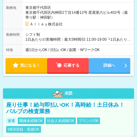
東京都千代田区
勤務地
東京都千代田区内神田2丁目14番12号 星屋第六ビル402号（最
寄り駅：神田駅）
Ａｌｌｅｙ株式会社
シフト制
勤務時間
1日あたりの実働時間：最大5時間/日 11:00-19:00 └1日あたりの
実働時間：1-5時間 └上記の時間帯内であれば、いつでも勤務可
能！ └平日・土曜日の中で、お好きな曜日でご勤務いただけま
週1日からOK / 日払いOK / 副業・WワークOK
特徴
す！ 【シフト例】 ・11:00～14:00 ・16:30～19:00 ・13:00～
18:00 などのように、自由な働き方が可能なお仕事です！
気になる！
応募する
詳細へ
未読
座り仕事！給与即払いOK！高時給！土日休み！
バルブの検査業務
派遣
職種未経験OK
社会人未経験OK
ブランクOK
WEB登録・面接OK