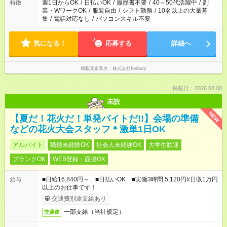
週1日からOK
/
日払いOK
/
履歴書不要
/
40～50代活躍中
/
副
特徴
業・WワークOK
/
服装自由
/
シフト勤務
/
10名以上の大量募
集
/
電話対応なし
/
パソコンスキル不要
気になる！
応募する
詳細へ
掲載元企業名
株式会社fosbury
掲載日：2026.08.08
未読
NEW
【夏だ！花火だ！単発バイトだ!!】会場の準備
などの花火大会スタッフ＊激単1日OK
アルバイト
職種未経験OK
社会人未経験OK
大学生歓迎
ブランクOK
WEB登録・面接OK
■日給16,840円～ ■日払いOK ■実働3時間 5,120円#日収1万円
給与
以上のお仕事です！
交通費別途支給あり
一部支給（当社規定）
交通費