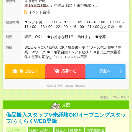
東京都中野区
勤務地
中野(東京都)駅
/
中野坂上駅
/
東中野駅
/
…
イベント会場
▼シフト例 ・08：00～19：00 ・09：00～18：00 ・10：00～
勤務時間
17：00 ・13：00～22：00 ・16：00～21：00 など多数！ ※お
仕事により勤務時間が異なります
即日～OK！ ◆お好きな日1日～働けます ◆急募
期間
週1日からOK
/
日払いOK
/
履歴書不要
/
40～50代活躍中
/
副
特徴
業・WワークOK
/
服装自由
/
シフト勤務
/
10名以上の大量募
集
/
電話対応なし
/
パソコンスキル不要
気になる！
応募する
詳細へ
掲載元企業名
株式会社fosbury
掲載日：2026.08.02
未読
備品搬入スタッフ✨未経験OK/オープニングスタッ
フ/らくらくWEB登録
アルバイト
職種未経験OK
社会人未経験OK
大学生歓迎