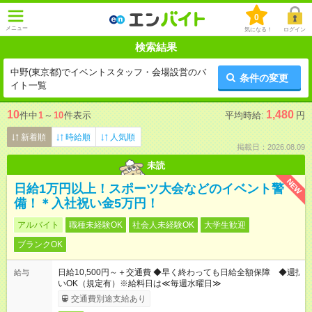
0
メニュー
気になる！
ログイン
検索結果
中野(東京都)でイベントスタッフ・会場設営のバ
条件の変更
イト一覧
10
1,480
件中
1
～
10
件表示
平均時給:
円
新着順
時給順
人気順
掲載日：2026.08.09
未読
NEW
日給1万円以上！スポーツ大会などのイベント警
備！＊入社祝い金5万円！
アルバイト
職種未経験OK
社会人未経験OK
大学生歓迎
ブランクOK
日給10,500円～＋交通費 ◆早く終わっても日給全額保障 ◆週払
給与
いOK（規定有）※給料日は≪毎週水曜日≫
交通費別途支給あり