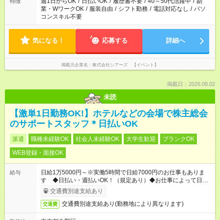
週1日からOK
/
日払いOK
/
履歴書不要
/
40～50代活躍中
/
副
特徴
業・WワークOK
/
服装自由
/
シフト勤務
/
電話対応なし
/
パソ
コンスキル不要
気になる！
応募する
詳細へ
掲載元企業名
株式会社シアーズ 【イベント】
掲載日：2026.08.02
未読
【激単1日勤務OK!】ホテルなどの会場で株主総会
のサポートスタッフ＊日払いOK
派遣
職種未経験OK
社会人未経験OK
大学生歓迎
ブランクOK
WEB登録・面接OK
日給1万5000円～※実働5時間で日給7000円のお仕事もありま
給与
す ◆日払い・週払いOK！（規定あり）◆お仕事によって日給も
異なります
交通費別途支給あり
交通費別途支給あり(勤務地により異なります)
交通費