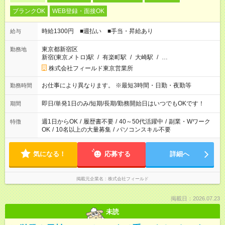
ブランクOK
WEB登録・面接OK
時給1300円 ■週払い ■手当・昇給あり
給与
東京都新宿区
勤務地
新宿(東京メトロ)駅
/
有楽町駅
/
大崎駅
/
…
株式会社フィールド東京営業所
お仕事により異なります。 ※最短3時間・日勤・夜勤等
勤務時間
即日/単発1日のみ/短期/長期/勤務開始日はいつでもOKです！
期間
週1日からOK
/
履歴書不要
/
40～50代活躍中
/
副業・Wワーク
特徴
OK
/
10名以上の大量募集
/
パソコンスキル不要
気になる！
応募する
詳細へ
掲載元企業名
株式会社フィールド
掲載日：2026.07.23
未読