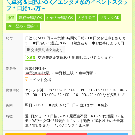
＼単発＆日払いOK／エンタメ系のイベントスタッ
フ＊日給1.5万～
派遣
職種未経験OK
社会人未経験OK
大学生歓迎
ブランクOK
WEB登録・面接OK
日給1万5000円～※実働5時間で日給7000円のお仕事もありま
給与
す ◆日払い・週払いOK！（規定あり）◆お仕事によって日給も
異なります
交通費別途支給あり
交通費別途支給あり(勤務地により異なります)
交通費
東京都中野区
勤務地
中野(東京都)駅
/
中野坂上駅
/
東中野駅
/
…
イベント会場
▼シフト例 ・08：00～19：00 ・09：00～18：00 ・10：00～
勤務時間
17：00 ・13：00～22：00 ・16：00～21：00 など多数！ ※お
仕事により勤務時間が異なります
即日～OK！ ◆お好きな日1日～働けます ◆急募
期間
週1日からOK
/
日払いOK
/
履歴書不要
/
40～50代活躍中
/
副
特徴
業・WワークOK
/
服装自由
/
シフト勤務
/
10名以上の大量募
集
/
電話対応なし
/
パソコンスキル不要