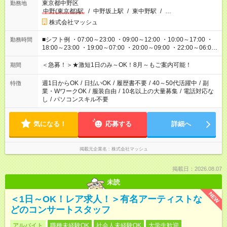
東京都中野区
勤務地
中野(東京都)駅
/
中野坂上駅
/
東中野駅
/
…
株式会社マッシュ
■シフト例 ・07:00～23:00 ・09:00～12:00 ・10:00～17:00 ・
勤務時間
18:00～23:00 ・19:00～07:00 ・20:00～09:00 ・22:00～06:00
etc ★最短3時間で5,120円のお仕事から／15時間で2万円近く稼
げるお仕事も！ ご希望のお時間に合わせてご紹介！ ※シフトは
＜急募！＞★激短1日のみ～OK！8月～もご案内可能！
期間
現場によって異なります。 ※勿論、休憩時間はあるのでご安心
ください！
週1日からOK
/
日払いOK
/
履歴書不要
/
40～50代活躍中
/
副
特徴
業・WワークOK
/
服装自由
/
10名以上の大量募集
/
電話対応な
し
/
パソコンスキル不要
気になる！
応募する
詳細へ
掲載元企業名
株式会社マッシュ
掲載日：2026.08.07
未読
NEW
＜1日～OK！レア求人！＞有名アーティストな
どのコンサートスタッフ
アルバイト
職種未経験OK
社会人未経験OK
大学生歓迎