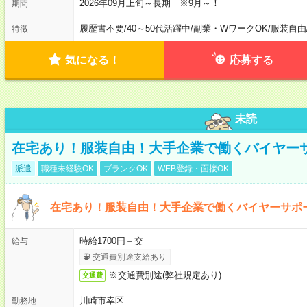
2026年09月上旬～長期 ※9月～！
期間
履歴書不要
/
40～50代活躍中
/
副業・WワークOK
/
服装自由
特徴
気になる！
応募する
未読
在宅あり！服装自由！大手企業で働くバイヤー
派遣
職種未経験OK
ブランクOK
WEB登録・面接OK
在宅あり！服装自由！大手企業で働くバイヤーサポ
時給1700円＋交
給与
交通費別途支給あり
※交通費別途(弊社規定あり)
交通費
川崎市幸区
勤務地