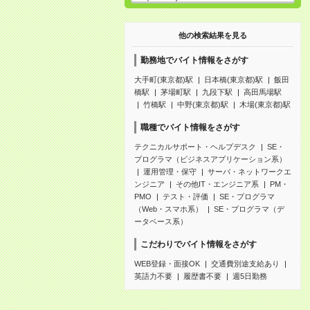
他の検索結果を見る
勤務地でバイト情報をさがす
大手町(東京都)駅
日本橋(東京都)駅
飯田
橋駅
茅場町駅
九段下駅
高田馬場駅
竹橋駅
中野(東京都)駅
木場(東京都)駅
職種でバイト情報をさがす
テクニカルサポート・ヘルプデスク
SE・
プログラマ（ビジネスアプリケーション系）
運用管理・保守
サーバ・ネットワークエ
ンジニア
その他IT・エンジニア系
PM・
PMO
テスト・評価
SE・プログラマ
（Web・スマホ系）
SE・プログラマ（デ
ータベース系）
こだわりでバイト情報をさがす
WEB登録・面接OK
交通費別途支給あり
英語力不要
履歴書不要
週5日勤務