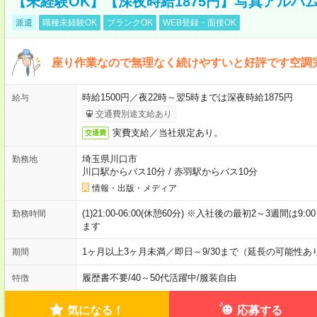
【未経験OK】【深夜時給1875円】写真アルバ
派遣
職種未経験OK
ブランクOK
WEB登録・面接OK
座り作業なので無理なく続けやすいと好評です空調
時給1500円／夜22時～翌5時までは深夜時給1875円
給与
交通費別途支給あり
実費支給／当社規定あり。
交通費
埼玉県川口市
勤務地
川口駅からバス10分
/
赤羽駅からバス10分
情報・出版・メディア
(1)21:00-06:00(休憩60分) ※入社後の最初2～3週間は
勤務時間
ます
1ヶ月以上3ヶ月未満／即日～9/30まで（延長の可能性あ
期間
履歴書不要
/
40～50代活躍中
/
服装自由
特徴
気になる！
応募する