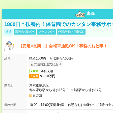
未読
1800円＊扶養内！保育園でのカンタン事務サ
派遣
職種未経験OK
ブランクOK
WEB登録・面接OK
【安定×長期！】自転車通勤OK！事務のお仕事！
時給1800円 月収例 57,600円
給与
交通費別途支給あり
全額支給
交通費
5～10万円
月収例
東京都練馬区
勤務地
都立家政駅から徒歩13分
/
中村橋駅から徒歩14分
保育園
10:00～14:00(実働4時間 休憩なし) ※9時半～17時
勤務時間