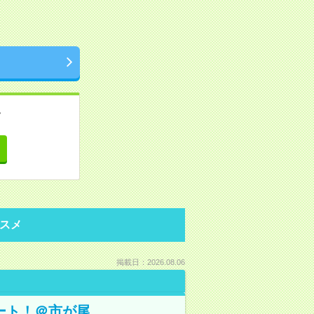
。
て
スメ
掲載日：2026.08.06
ート！＠市が尾