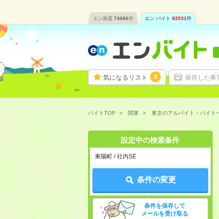
エン派遣
74686
件
エン バイト
82531
件
0
気になるリスト
保存した希
バイトTOP
関東
東京のアルバイト・バイト
設定中の検索条件
東陽町 / 社内SE
条件の変更
条件を保存して
メールを受け取る