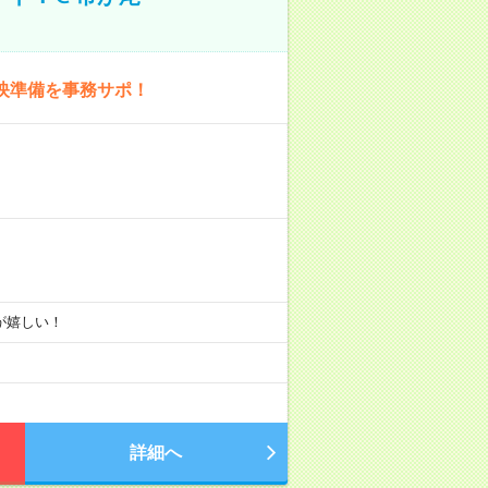
映準備を事務サポ！
りが嬉しい！
詳細へ