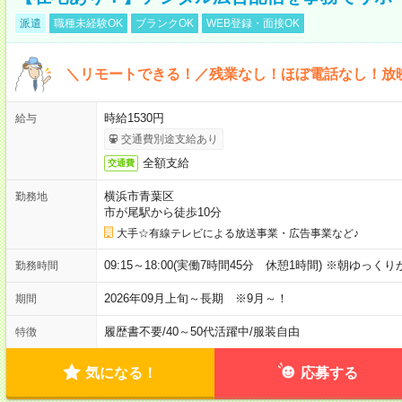
派遣
職種未経験OK
ブランクOK
WEB登録・面接OK
＼リモートできる！／残業なし！ほぼ電話なし！放
時給1530円
給与
交通費別途支給あり
全額支給
交通費
横浜市青葉区
勤務地
市が尾駅から徒歩10分
大手☆有線テレビによる放送事業・広告事業など♪
09:15～18:00(実働7時間45分 休憩1時間) ※朝ゆっく
勤務時間
2026年09月上旬～長期 ※9月～！
期間
履歴書不要
/
40～50代活躍中
/
服装自由
特徴
気になる！
応募する