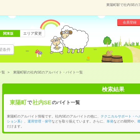
東陽町駅で社内SEの
会員登録
エリア変更
関東版
望条件
一覧
東陽町駅の社内SEのアルバイト・バイト一覧
検索結果
東陽町
社内SE
で
のバイト一覧
東陽町のアルバイト情報です。社内SEのアルバイトの他に、
テクニカルサポート・ヘ
ション系）
、
運用管理・保守
などを取り揃えています。さらに、
単発
などの期間や、
だけます。