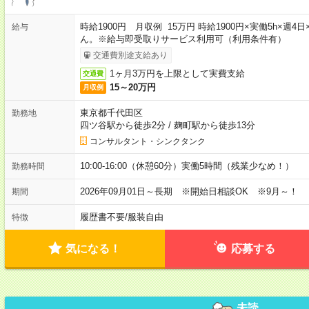
時給1900円 月収例 15万円 時給1900円×実働5h×
給与
ん。※給与即受取りサービス利用可（利用条件有）
交通費別途支給あり
1ヶ月3万円を上限として実費支給
交通費
15～20万円
月収例
東京都千代田区
勤務地
四ツ谷駅から徒歩2分
/
麹町駅から徒歩13分
コンサルタント・シンクタンク
10:00-16:00（休憩60分）実働5時間（残業少なめ！）
勤務時間
2026年09月01日～長期 ※開始日相談OK ※9月～！
期間
履歴書不要
/
服装自由
特徴
気になる！
応募する
未読