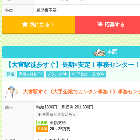
履歴書不要
特徴
気になる！
応募する
未読
【大宮駅徒歩すぐ】長期×安定！事務センター
派遣
職種未経験OK
ブランクOK
WEB登録・面接OK
大宮駅すぐ《大手企業でカンタン事務！》事務セン
時給1300円 月収例 201,500円
給与
交通費別途支給あり
全額支給
交通費
20～25万円
月収例