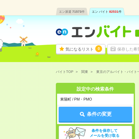
エン派遣
71573
件
エン バイト
82531
件
0
気になるリスト
保存した希
バイトTOP
関東
東京のアルバイト・バイト
設定中の検索条件
東陽町 / PM・PMO
条件の変更
条件を保存して
メールを受け取る