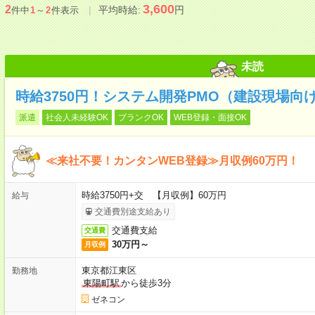
3,600
2
平均時給:
円
件中
1
～
2
件表示
未読
時給3750円！システム開発PMO（建設現場向
派遣
社会人未経験OK
ブランクOK
WEB登録・面接OK
≪来社不要！カンタンWEB登録≫月収例60万円！
時給3750円+交 【月収例】60万円
給与
交通費別途支給あり
交通費支給
交通費
30万円～
月収例
東京都江東区
勤務地
東陽町駅
から徒歩3分
ゼネコン