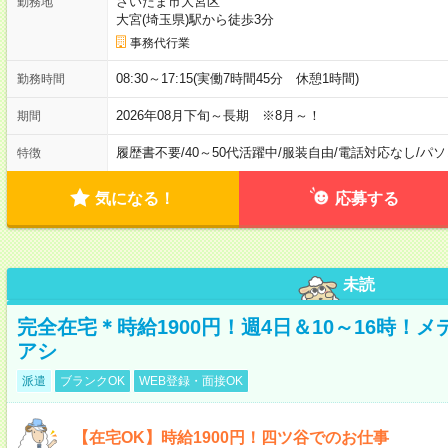
さいたま市大宮区
勤務地
大宮(埼玉県)駅から徒歩3分
事務代行業
08:30～17:15(実働7時間45分 休憩1時間)
勤務時間
2026年08月下旬～長期 ※8月～！
期間
履歴書不要
/
40～50代活躍中
/
服装自由
/
電話対応なし
/
パソ
特徴
気になる！
応募する
未読
完全在宅＊時給1900円！週4日＆10～16時！
アシ
派遣
ブランクOK
WEB登録・面接OK
【在宅OK】時給1900円！四ツ谷でのお仕事