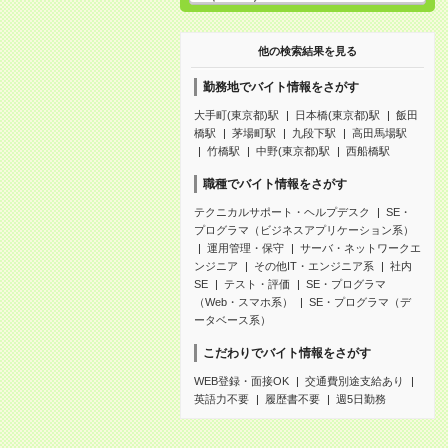
他の検索結果を見る
勤務地でバイト情報をさがす
大手町(東京都)駅
日本橋(東京都)駅
飯田
橋駅
茅場町駅
九段下駅
高田馬場駅
竹橋駅
中野(東京都)駅
西船橋駅
職種でバイト情報をさがす
テクニカルサポート・ヘルプデスク
SE・
プログラマ（ビジネスアプリケーション系）
運用管理・保守
サーバ・ネットワークエ
ンジニア
その他IT・エンジニア系
社内
SE
テスト・評価
SE・プログラマ
（Web・スマホ系）
SE・プログラマ（デ
ータベース系）
こだわりでバイト情報をさがす
WEB登録・面接OK
交通費別途支給あり
英語力不要
履歴書不要
週5日勤務