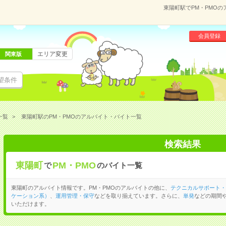
東陽町駅でPM・PMO
会員登録
エリア変更
関東版
望条件
一覧
東陽町駅のPM・PMOのアルバイト・バイト一覧
検索結果
東陽町
PM・PMO
で
のバイト一覧
東陽町のアルバイト情報です。PM・PMOのアルバイトの他に、
テクニカルサポート・
ケーション系）
、
運用管理・保守
などを取り揃えています。さらに、
単発
などの期間
いただけます。