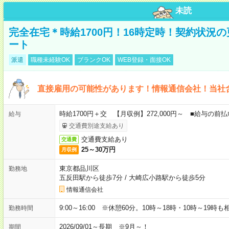
未読
完全在宅＊時給1700円！16時定時！契約状況
ート
派遣
職種未経験OK
ブランクOK
WEB登録・面接OK
直接雇用の可能性があります！情報通信会社！当社
時給1700円＋交 【月収例】272,000円～ ■給与の
給与
交通費別途支給あり
交通費支給あり
交通費
25～30万円
月収例
東京都品川区
勤務地
五反田駅から徒歩7分
/
大崎広小路駅から徒歩5分
情報通信会社
9:00～16:00 ※休憩60分。10時～18時・10時～19時
勤務時間
2026/09/01～長期 ※9月～！
期間