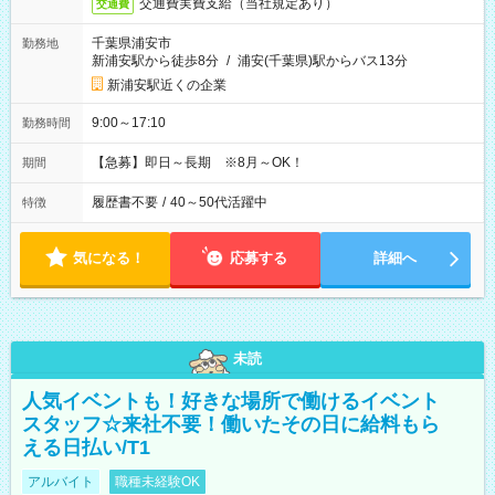
交通費実費支給（当社規定あり）
交通費
千葉県浦安市
勤務地
新浦安駅から徒歩8分
/
浦安(千葉県)駅からバス13分
新浦安駅近くの企業
9:00～17:10
勤務時間
【急募】即日～長期 ※8月～OK！
期間
履歴書不要
/
40～50代活躍中
特徴
気になる！
応募する
詳細へ
未読
人気イベントも！好きな場所で働けるイベント
スタッフ☆来社不要！働いたその日に給料もら
える日払い/T1
アルバイト
職種未経験OK