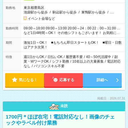
東京都豊島区
勤務地
池袋駅から徒歩
/
駒込駅から徒歩
/
巣鴨駅から徒歩
/
…
イベント会場など
09:00～18:00 09:00～13:00 20:00～24：00 22：00～31:00 …
勤務時間
など1日4時間～OK！ その他シフトもございます！ お気軽にご
相談ください！
激短1日～OK！ ■もちろん即日スタートもOK！ ■曜日・日数
期間
はアナタ次第！
週1日からOK
/
日払いOK
/
履歴書不要
/
40～50代活躍中
/
副
特徴
業・WワークOK
/
シフト勤務
/
10名以上の大量募集
/
電話対応
なし
/
パソコンスキル不要
気になる！
応募する
詳細へ
掲載日：2026.07.31
未読
1700円＊ほぼ在宅！電話対応なし！画像のチェ
ックやラベル付け業務