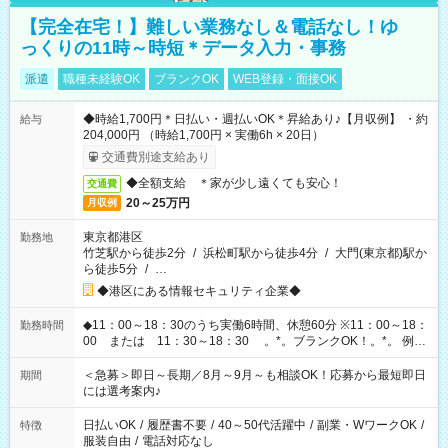
【完全在宅！】難しい業務なし＆電話なし！ゆ
っくりの11時～時短＊データ入力・事務
派遣
職種未経験OK
ブランクOK
WEB登録・面接OK
◆時給1,700円＊日払い・週払いOK＊昇給あり♪【月収例】 ・約
給与
204,000円 （時給1,700円 × 実働6h × 20日）
交通費別途支給あり
◆全額支給 ＊家が少し遠くても安心！
交通費
20～25万円
月収例
東京都港区
勤務地
竹芝駅から徒歩2分
/
浜松町駅から徒歩4分
/
大門(東京都)駅か
ら徒歩5分
/
…
◆港区にある情報セキュリティ企業◆
◆11：00～18：30のうち実働6時間、休憩60分 ※11：00～18：
勤務時間
00 または 11：30～18：30 。*。ブランクOK！。*。 例え
ば前職が、 在宅/財団法人/事務/コールセンター/受付/販売/カフェ
スタッフ スイーツ販売/ホテルフロント/化粧品販売/など 様々な
＜急募＞即日～長期／8月～9月～も相談OK！応募から最短即日
期間
業界から入社して活躍されています♪
には選考案内♪
日払いOK
/
履歴書不要
/
40～50代活躍中
/
副業・WワークOK
/
特徴
服装自由
/
電話対応なし