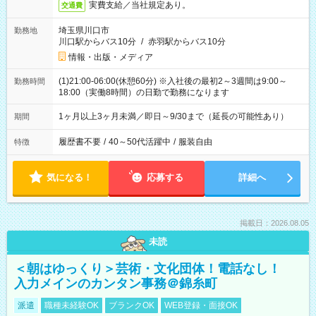
実費支給／当社規定あり。
交通費
埼玉県川口市
勤務地
川口駅からバス10分
/
赤羽駅からバス10分
情報・出版・メディア
(1)21:00-06:00(休憩60分) ※入社後の最初2～3週間は9:00～
勤務時間
18:00（実働8時間）の日勤で勤務になります
1ヶ月以上3ヶ月未満／即日～9/30まで（延長の可能性あり）
期間
履歴書不要
/
40～50代活躍中
/
服装自由
特徴
気になる！
応募する
詳細へ
掲載日：2026.08.05
未読
＜朝はゆっくり＞芸術・文化団体！電話なし！
入力メインのカンタン事務＠錦糸町
派遣
職種未経験OK
ブランクOK
WEB登録・面接OK