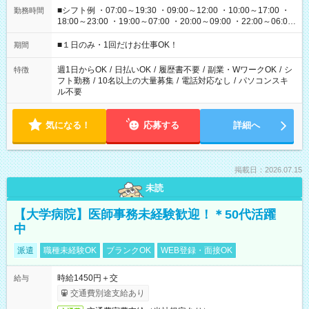
■シフト例 ・07:00～19:30 ・09:00～12:00 ・10:00～17:00 ・
勤務時間
18:00～23:00 ・19:00～07:00 ・20:00～09:00 ・22:00～06:00
etc ★最短で3時間で5,120円のお仕事から 15時間で2万円近く稼
げるお仕事も！ ご希望のお時間に合わせてご紹介！ ※シフトは
■１日のみ・1回だけお仕事OK！
期間
現場によって異なります。 ※勿論、休憩時間はあるのでご安心
ください！
週1日からOK
/
日払いOK
/
履歴書不要
/
副業・WワークOK
/
シ
特徴
フト勤務
/
10名以上の大量募集
/
電話対応なし
/
パソコンスキ
ル不要
気になる！
応募する
詳細へ
掲載日：2026.07.15
未読
【大学病院】医師事務未経験歓迎！＊50代活躍
中
派遣
職種未経験OK
ブランクOK
WEB登録・面接OK
時給1450円＋交
給与
交通費別途支給あり