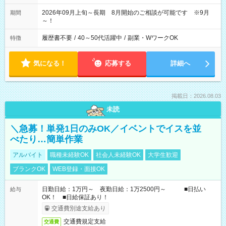
2026年09月上旬～長期 8月開始のご相談が可能です ※9月
期間
～！
履歴書不要
/
40～50代活躍中
/
副業・WワークOK
特徴
気になる！
応募する
詳細へ
掲載日：2026.08.03
未読
＼急募！単発1日のみOK／イベントでイスを並
べたり…簡単作業
アルバイト
職種未経験OK
社会人未経験OK
大学生歓迎
ブランクOK
WEB登録・面接OK
日勤日給：1万円～ 夜勤日給：1万2500円～ ■日払い
給与
OK！ ■日給保証あり！
交通費別途支給あり
交通費規定支給
交通費