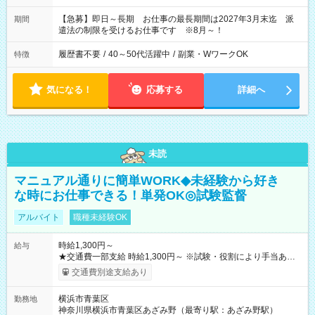
【急募】即日～長期 お仕事の最長期間は2027年3月末迄 派
期間
遣法の制限を受けるお仕事です ※8月～！
履歴書不要
/
40～50代活躍中
/
副業・WワークOK
特徴
気になる！
応募する
詳細へ
未読
マニュアル通りに簡単WORK◆未経験から好き
な時にお仕事できる！単発OK◎試験監督
アルバイト
職種未経験OK
時給1,300円～
給与
★交通費一部支給 時給1,300円～ ※試験・役割により手当あり
※勤務回数により昇給あり 【即給（前払い）オプションあ
交通費別途支給あり
り！】 希望される場合、勤務から1週間ほどで給与の一部を受け
取れます。 ※手数料418円がかかります。 【過去試験日の収入
横浜市青葉区
勤務地
例】 ・河合塾模擬試験 8:30～17:30（休憩1時間） 時給1,300円
神奈川県横浜市青葉区あざみ野（最寄り駅：あざみ野駅）
×8時間＝日収10,400円＋交通費 ※当日の役割により時給＋100