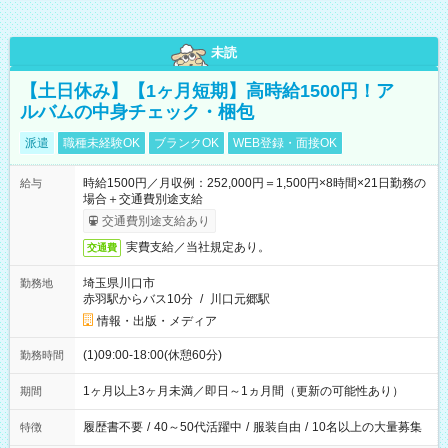
未読
【土日休み】【1ヶ月短期】高時給1500円！ア
ルバムの中身チェック・梱包
派遣
職種未経験OK
ブランクOK
WEB登録・面接OK
時給1500円／月収例：252,000円＝1,500円×8時間×21日勤務の
給与
場合＋交通費別途支給
交通費別途支給あり
実費支給／当社規定あり。
交通費
埼玉県川口市
勤務地
赤羽駅からバス10分
/
川口元郷駅
情報・出版・メディア
(1)09:00-18:00(休憩60分)
勤務時間
1ヶ月以上3ヶ月未満／即日～1ヵ月間（更新の可能性あり）
期間
履歴書不要
/
40～50代活躍中
/
服装自由
/
10名以上の大量募集
特徴