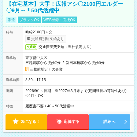
【在宅基本】大手！広報アシ〇2100円エルダー
〇9月～＊50代活躍中
派遣
ブランクOK
WEB登録・面接OK
時給2100円＋交
給与
交通費別途支給あり
交通費実費支給（当社規定あり）
交通費
東京都中央区
勤務地
三越前駅から徒歩2分
/
新日本橋駅から徒歩5分
三越前駅近くの企業
8:30～17:15
勤務時間
2026/9/1～長期 ※2027年3月末まで(期間延長の可能性あり)
期間
※9月～OK！
履歴書不要
/
40～50代活躍中
特徴
気になる！
応募する
詳細へ