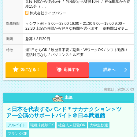
九段下駅から徒歩5分
/
竹橋駅から徒歩10分
/
神保町駅から徒
歩15分
/
…
株式会社ライブパワー
＜シフト例＞ 8:00～23:00 16:00～21:30 9:00～19:00 9:00～
勤務時間
22:30 上記の時間から好きな時間を選べます！ ※時間は変更と
なる可能性があります
急募！8月20日
期間
週1日からOK
/
履歴書不要
/
副業・WワークOK
/
シフト勤務
/
特徴
電話対応なし
/
パソコンスキル不要
気になる！
応募する
詳細へ
掲載日：2026.08.03
未読
＜日本を代表するバンド＊サカナクション＞ツ
アー公演のサポートバイト＠日本武道館
アルバイト
職種未経験OK
社会人未経験OK
大学生歓迎
ブランクOK