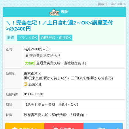
掲載日：2026.08.06
未読
＼！完全在宅！／土日含む週2～OK<講座受付
>@2400円
派遣
ブランクOK
WEB登録・面接OK
時給2400円＋交
給与
交通費別途支給あり
交通費実費支給（当社規定あり）
交通費
東京都港区
勤務地
田町(東京都)駅から徒歩4分
/
三田(東京都)駅から徒歩7分
金融関連
8:30～12:30
勤務時間
【急募】即日～長期 ※8月～OK！
期間
履歴書不要
/
40～50代活躍中
/
服装自由
特徴