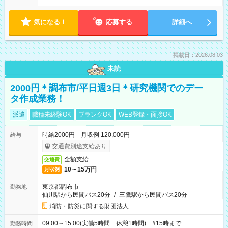
気になる！
応募する
詳細へ
掲載日：2026.08.03
未読
2000円＊調布市/平日週3日＊研究機関でのデー
タ作成業務！
派遣
職種未経験OK
ブランクOK
WEB登録・面接OK
時給2000円 月収例 120,000円
給与
交通費別途支給あり
全額支給
交通費
10～15万円
月収例
東京都調布市
勤務地
仙川駅から民間バス20分
/
三鷹駅から民間バス20分
消防・防災に関する財団法人
09:00～15:00(実働5時間 休憩1時間) #15時まで
勤務時間