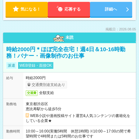
気になる！
応募する
詳細へ
掲載日：2026.08.05
未読
時給2000円＊ほぼ完全在宅！週4日＆10-16時勤
務！バナー・画像制作のお仕事
派遣
WEB登録・面接OK
時給2000円
給与
交通費別途支給あり
全額支給
交通費
東京都渋谷区
勤務地
恵比寿駅から徒歩5分
WEB小説や漫画投稿サイト運営&人気コンテンツの書籍化を
している企業★
10:00～16:00(実働5時間 休憩1時間) ※10:00～17:00の間で希
勤務時間
望時間で4時間または5時間のお仕事です