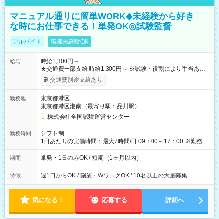
マニュアル通りに簡単WORK◆未経験から好き
な時にお仕事できる！単発OK◎試験監督
アルバイト
職種未経験OK
時給1,300円～
給与
★交通費一部支給 時給1,300円～ ※試験・役割により手当あり
※勤務回数により昇給あり 【即給（前払い）オプションあ
交通費別途支給あり
り！】 希望される場合、勤務から1週間ほどで給与の一部を受け
取れます。 ※手数料418円がかかります。 【過去試験日の収入
東京都港区
勤務地
例】 ・河合塾模擬試験 8:30～17:30（休憩1時間） 時給1,300円
東京都港区港南（最寄り駅：品川駅）
×8時間＝日収10,400円＋交通費 ※当日の役割により時給＋100
円の場合あり ・国家試験 7:00～13:30（休憩なし） 時給1,300
株式会社全国試験運営センター
円（役割手当＋100円）×6時間＝日収8,400円＋交通費 【試用期
間】試用期間なし
シフト制
勤務時間
1日あたりの実働時間：最大7時間/日 09：00～17：00 ※勤務時
間は 試験により異なります。
単発・1日のみOK / 短期（1ヶ月以内）
期間
週1日からOK / 副業・WワークOK / 10名以上の大量募集
特徴
気になる！
応募する
詳細へ