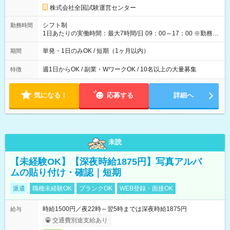
円の場合あり ・国家試験 7:00～13:30（休憩なし） 時給1,300
株式会社全国試験運営センター
円（役割手当＋100円）×6時間＝日収8,400円＋交通費 【試用期
間】試用期間なし
シフト制
勤務時間
1日あたりの実働時間：最大7時間/日 09：00～17：00 ※勤務時
間は 試験により異なります。
単発・1日のみOK / 短期（1ヶ月以内）
期間
週1日からOK / 副業・WワークOK / 10名以上の大量募集
特徴
気になる！
応募する
詳細へ
未読
【未経験OK】【深夜時給1875円】写真アルバ
ムの貼り付け・確認｜短期
派遣
職種未経験OK
ブランクOK
WEB登録・面接OK
時給1500円／夜22時～翌5時までは深夜時給1875円
給与
交通費別途支給あり