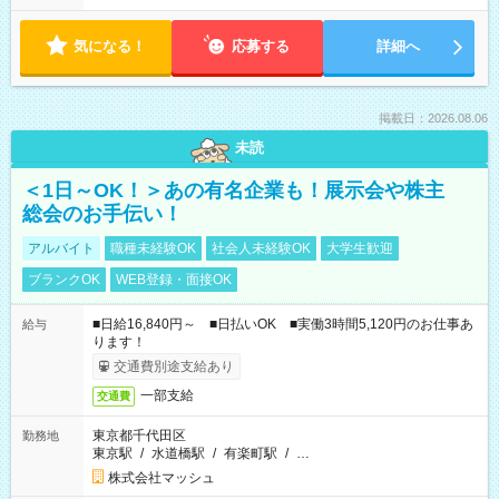
気になる！
応募する
詳細へ
掲載日：2026.08.06
未読
＜1日～OK！＞あの有名企業も！展示会や株主
総会のお手伝い！
アルバイト
職種未経験OK
社会人未経験OK
大学生歓迎
ブランクOK
WEB登録・面接OK
■日給16,840円～ ■日払いOK ■実働3時間5,120円のお仕事あ
給与
ります！
交通費別途支給あり
一部支給
交通費
東京都千代田区
勤務地
東京駅
/
水道橋駅
/
有楽町駅
/
…
株式会社マッシュ