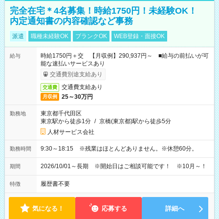
完全在宅＊4名募集！時給1750円！未経験OK！
内定通知書の内容確認など事務
派遣
職種未経験OK
ブランクOK
WEB登録・面接OK
時給1750円＋交 【月収例】290,937円～ ■給与の前払いが可
給与
能な速払いサービスあり
交通費別途支給あり
交通費支給あり
交通費
25～30万円
月収例
東京都千代田区
勤務地
東京駅から徒歩1分
/
京橋(東京都)駅から徒歩5分
人材サービス会社
9:30～18:15 ※残業はほとんどありません。※休憩60分。
勤務時間
2026/10/01～長期 ※開始日はご相談可能です！ ※10月～！
期間
履歴書不要
特徴
気になる！
応募する
詳細へ