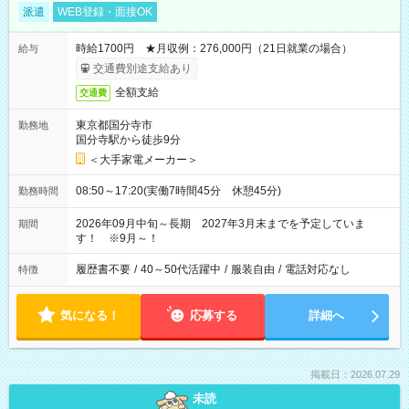
派遣
WEB登録・面接OK
時給1700円 ★月収例：276,000円（21日就業の場合）
給与
交通費別途支給あり
全額支給
交通費
東京都国分寺市
勤務地
国分寺駅から徒歩9分
＜大手家電メーカー＞
08:50～17:20(実働7時間45分 休憩45分)
勤務時間
2026年09月中旬～長期 2027年3月末までを予定していま
期間
す！ ※9月～！
履歴書不要
/
40～50代活躍中
/
服装自由
/
電話対応なし
特徴
気になる！
応募する
詳細へ
掲載日：2026.07.29
未読