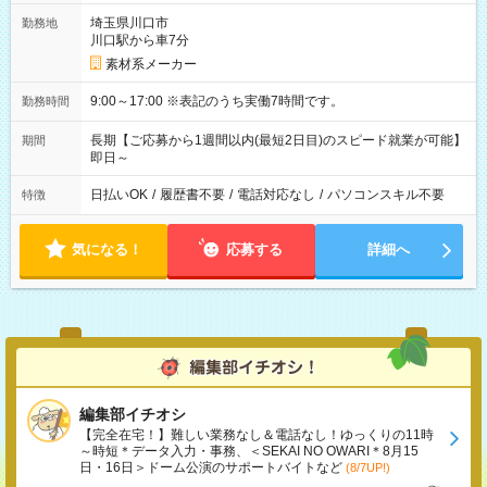
埼玉県川口市
勤務地
川口駅から車7分
素材系メーカー
9:00～17:00 ※表記のうち実働7時間です。
勤務時間
長期【ご応募から1週間以内(最短2日目)のスピード就業が可能】
期間
即日～
日払いOK
/
履歴書不要
/
電話対応なし
/
パソコンスキル不要
特徴
気になる！
応募する
詳細へ
編集部イチオシ
【完全在宅！】難しい業務なし＆電話なし！ゆっくりの11時
～時短＊データ入力・事務、＜SEKAI NO OWARI＊8月15
日・16日＞ドーム公演のサポートバイトなど
(8/7UP!)