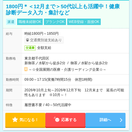
1800円＊＜12月まで＞50代以上も活躍中！健康
診断データ入力・集計など
派遣
職種未経験OK
ブランクOK
WEB登録・面接OK
時給1800円～1850円
給与
交通費別途支給あり
全額支給
交通費
東京都千代田区
勤務地
新御茶ノ水駅から徒歩2分
/
御茶ノ水駅から徒歩2分
～☆全国展開の医療・介護リーディング企業☆～
09:00～17:15(実働7時間15分 休憩1時間)
勤務時間
2026年10月上旬～2026年12月下旬 12月末まで 延長の可能
期間
性もあります ※10月～！
履歴書不要
/
40～50代活躍中
特徴
気になる！
応募する
詳細へ