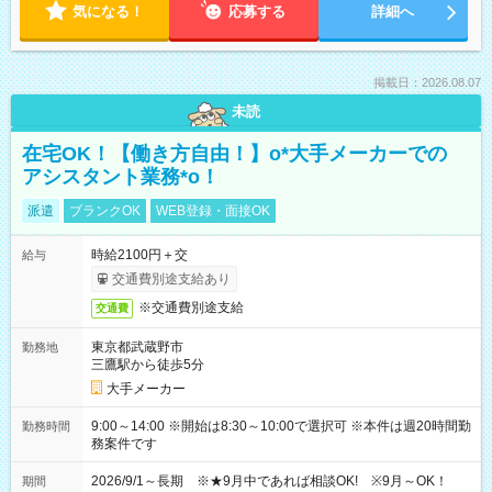
気になる！
応募する
詳細へ
掲載日：2026.08.07
未読
在宅OK！【働き方自由！】o*大手メーカーでの
アシスタント業務*o！
派遣
ブランクOK
WEB登録・面接OK
時給2100円＋交
給与
交通費別途支給あり
※交通費別途支給
交通費
東京都武蔵野市
勤務地
三鷹駅から徒歩5分
大手メーカー
9:00～14:00 ※開始は8:30～10:00で選択可 ※本件は週20時間勤
勤務時間
務案件です
2026/9/1～長期 ※★9月中であれば相談OK! ※9月～OK！
期間