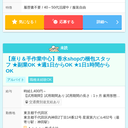
履歴書不要
/
40～50代活躍中
/
服装自由
特徴
気になる！
応募する
詳細へ
未読
【座り＆手作業中心】香水shopの梱包スタッ
フ ★副業OK ★週1日からOK ★1日1時間から
OK
アルバイト
職種未経験OK
時給1,400円～
給与
【試用期間】試用期間あり 試用期間の長さ：1ヶ月 雇用形態、
給与は本採用時と同じです。
交通費別途支給あり
東京都千代田区
勤務地
東京都千代田区内神田2丁目14番12号 星屋第六ビル402号（最
寄り駅：神田駅）