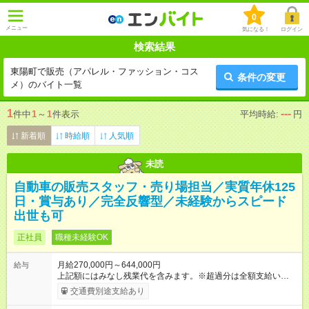
0
メニュー
気になる！
ログイン
検索結果
東陽町で販売（アパレル・ファッション・コス
条件の変更
メ）のバイト一覧
1
---
件中
1
～
1
件表示
平均時給:
円
新着順
時給順
人気順
未読
自動車の販売スタッフ・売り場担当／実質年休125
日・賞与あり／完全反響型／未経験からスピード
出世も可
正社員
職種未経験OK
月給270,000円～644,000円
給与
上記額にはみなし残業代を含みます。※超過分は全額支給いたし
ます。 みなし残業代 59,000円／月 みなし残業時間 29時間／月
交通費別途支給あり
※スキル・能力等を考慮の上決定します。 ＼★ご希望の働き方