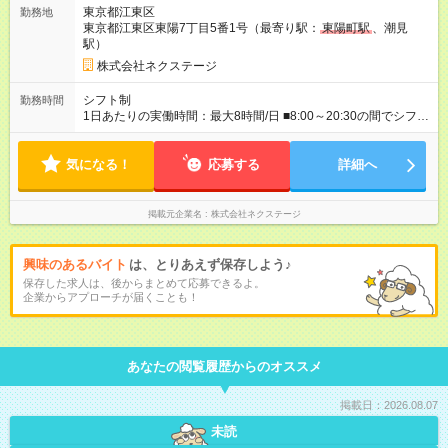
に合わせて、以下の3タイプから自由に選択可能です★／ ■グロ
東京都江東区
勤務地
ーバル型（全国転勤あり） 月収32万円～64万4，000円 ※グロ
東京都江東区東陽7丁目5番1号（最寄り駅：
東陽町駅
、潮見
ーバル手当4万1，000円／月を含みます。 ■中域型（エリア内勤
駅）
務：県を跨ぐ転勤あり・転居は応相談） 月収29万円～60万7，
000円 ■地域限定型（転居を伴う転勤なし：通勤可能な範囲の
株式会社ネクステージ
み） 月収270万～58万3，000円 【 昇給・賞与 】 ■昇給：年1
回 ■賞与：通常賞与/年4回＋チーム賞与/年2回（☆あなたの活躍
シフト制
勤務時間
に合わせて支給！※規定あり） 【試用期間】試用期間あり 試用
1日あたりの実働時間：最大8時間/日 ■8:00～20:30の間でシフト
期間の長さ：3ヶ月 雇用形態、給与は本採用時と同じです。
制（実働8h／休憩60分） ※9:30～18:30（メイン時間帯）を軸
に早番・遅番あり ＼★深夜・夜勤なし＆残業月平均17h★／ 残
気になる！
業が少なめなので、仕事終わりの趣味や家族と過ごす時間もた
応募する
詳細へ
っぷり確保！ 無理なく安定したリズムで働けます◎
掲載元企業名
株式会社ネクステージ
興味のあるバイト
は、とりあえず保存しよう♪
保存した求人は、後からまとめて応募できるよ。
企業からアプローチが届くことも！
あなたの閲覧履歴からのオススメ
掲載日：2026.08.07
未読