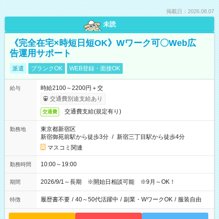
掲載日：2026.08.07
未読
《完全在宅×時短日短OK》Wワーク可〇Web広
告運用サポート
派遣
ブランクOK
WEB登録・面接OK
時給2100～2200円＋交
給与
交通費別途支給あり
交通費支給(規定有り)
交通費
東京都新宿区
勤務地
新宿御苑前駅から徒歩3分
/
新宿三丁目駅から徒歩4分
マスコミ関連
10:00～19:00
勤務時間
2026/9/1～長期 ※開始日相談可能 ※9月～OK！
期間
履歴書不要
/
40～50代活躍中
/
副業・WワークOK
/
服装自由
特徴