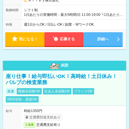
Ａｌｌｅｙ株式会社
シフト制
勤務時間
1日あたりの実働時間：最大5時間/日 11:00-19:00 └1日あたりの
実働時間：1-5時間 └上記の時間帯内であれば、いつでも勤務可
能！ └平日・土曜日の中で、お好きな曜日でご勤務いただけま
週1日からOK / 日払いOK / 副業・WワークOK
特徴
す！ 【シフト例】 ・11:00～14:00 ・16:30～19:00 ・13:00～
18:00 などのように、自由な働き方が可能なお仕事です！
気になる！
応募する
詳細へ
未読
座り仕事！給与即払いOK！高時給！土日休み！
バルブの検査業務
派遣
職種未経験OK
社会人未経験OK
ブランクOK
WEB登録・面接OK
時給1350円
給与
交通費別途支給あり
交通費支給有り
交通費