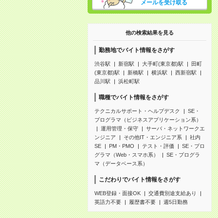
メールを受け取る
他の検索結果を見る
勤務地でバイト情報をさがす
渋谷駅
新宿駅
大手町(東京都)駅
田町
(東京都)駅
新橋駅
横浜駅
西新宿駅
品川駅
浜松町駅
職種でバイト情報をさがす
テクニカルサポート・ヘルプデスク
SE・
プログラマ（ビジネスアプリケーション系）
運用管理・保守
サーバ・ネットワークエ
ンジニア
その他IT・エンジニア系
社内
SE
PM・PMO
テスト・評価
SE・プロ
グラマ（Web・スマホ系）
SE・プログラ
マ（データベース系）
こだわりでバイト情報をさがす
WEB登録・面接OK
交通費別途支給あり
英語力不要
履歴書不要
週5日勤務