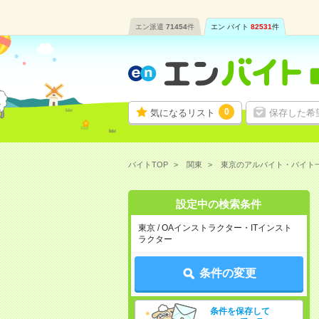
エン派遣
71454
件
エン バイト
82531
件
0
気になるリスト
保存した希
バイトTOP
関東
東京のアルバイト・バイト
設定中の検索条件
東京 / OAインストラクター・ITインスト
ラクター
条件の変更
条件を保存して