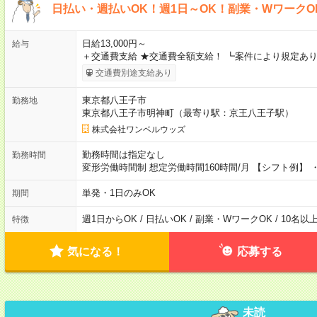
日払い・週払いOK！週1日～OK！副業・WワークO
日給13,000円～
給与
＋交通費支給 ★交通費全額支給！ ┗案件により規定あり
交通費別途支給あり
東京都八王子市
勤務地
東京都八王子市明神町（最寄り駅：京王八王子駅）
株式会社ワンベルウッズ
勤務時間は指定なし
勤務時間
変形労働時間制 想定労働時間160時間/月 【シフト例】 ・8
単発・1日のみOK
期間
週1日からOK / 日払いOK / 副業・WワークOK / 10名
特徴
気になる！
応募する
未読