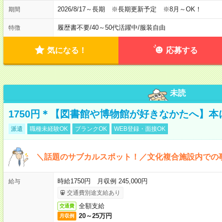
2026/8/17～長期 ※長期更新予定 ※8月～OK！
期間
履歴書不要
/
40～50代活躍中
/
服装自由
特徴
気になる！
応募する
未読
1750円＊【図書館や博物館が好きなかたへ】
派遣
職種未経験OK
ブランクOK
WEB登録・面接OK
＼話題のサブカルスポット！／文化複合施設内での
時給1750円 月収例 245,000円
給与
交通費別途支給あり
全額支給
交通費
20～25万円
月収例