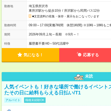
埼玉県所沢市
勤務地
東所沢駅から徒歩10分
/
所沢駅から民間バス12分
■文芸資料の収集・保存・展示をおこなっています
09:00～17:00(実働7時間 休憩1時間) ※10時～18時も
勤務時間
2026年09月上旬～長期 ※9月～！
期間
履歴書不要
/
40～50代活躍中
特徴
気になる！
応募する
未読
人気イベントも！好きな場所で働けるイベント
たその日に給料もらえる日払い/T1
アルバイト
職種未経験OK