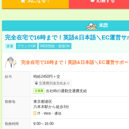
気になる！
応募する
未読
完全在宅で16時まで！英語&日本語＼EC運営サ
派遣
ブランクOK
WEB登録・面接OK
完全在宅で16時まで！英語&日本語＼EC運営サポー
時給2450円＋交
給与
交通費別途支給あり
出社時の通勤交通費支給
交通費
東京都港区
勤務地
六本木駅から徒歩3分
IT・Web・通信
9:00～16:00
勤務時間