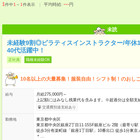
---
1
平均時給:
円
件中
1
～
1
件表示
未読
未経験9割◎ピラティスインストラクター/年休120
40代活躍中！
正社員
職種未経験OK
10名以上の大量募集！服装自由！シフト制！のおし
月給275,000円～
給与
上記額にはみなし残業代を含みます。※超過分は全額支給
交通費別途支給あり
東京都中央区
勤務地
東京都中央区銀座2丁目11-15SF銀座ビル 2階（最寄
徒歩3分有楽町線「銀座1丁目駅」10番出口 徒歩1分東
＊…