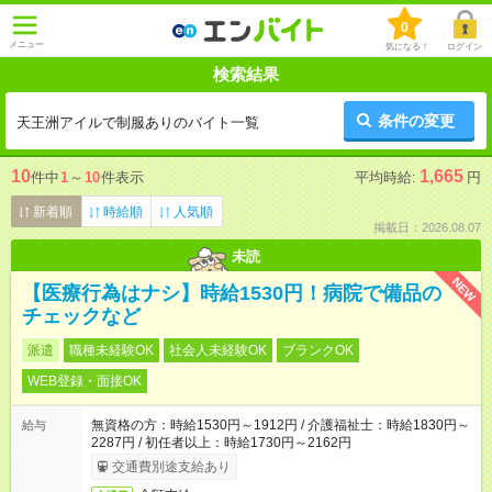
0
メニュー
気になる！
ログイン
検索結果
条件の変更
天王洲アイルで制服ありのバイト一覧
10
1,665
件中
1
～
10
件表示
平均時給:
円
新着順
時給順
人気順
掲載日：2026.08.07
未読
NEW
【医療行為はナシ】時給1530円！病院で備品の
チェックなど
派遣
職種未経験OK
社会人未経験OK
ブランクOK
WEB登録・面接OK
無資格の方：時給1530円～1912円 / 介護福祉士：時給1830円～
給与
2287円 / 初任者以上：時給1730円～2162円
交通費別途支給あり