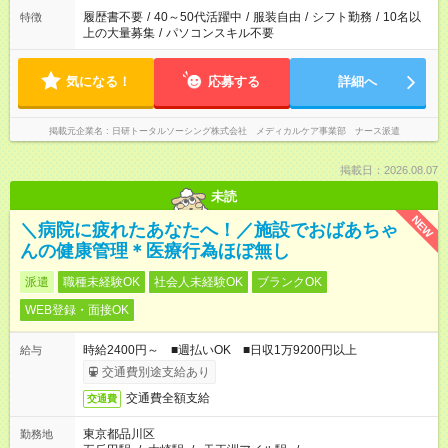
ません
履歴書不要
/
40～50代活躍中
/
服装自由
/
シフト勤務
/
10名以
特徴
上の大量募集
/
パソコンスキル不要
気になる！
応募する
詳細へ
掲載元企業名
日研トータルソーシング株式会社 メディカルケア事業部 ナース派遣
掲載日：2026.08.07
未読
NEW
＼病院に疲れたあなたへ！／施設でおばあちゃ
んの健康管理＊医療行為ほぼ無し
派遣
職種未経験OK
社会人未経験OK
ブランクOK
WEB登録・面接OK
時給2400円～ ■週払いOK ■日収1万9200円以上
給与
交通費別途支給あり
交通費全額支給
交通費
東京都品川区
勤務地