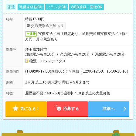
派遣
職種未経験OK
ブランクOK
WEB登録・面接OK
時給1500円
給与
交通費別途支給あり
実費支給／当社規定あり。通勤交通費実費支払／上限4
交通費
万円／月※規定あり
埼玉県加須市
勤務地
加須駅から車10分
/
久喜駅から車20分
/
鴻巣駅から車20分
物流・ロジスティクス
(1)09:00-17:00(休憩60分) ※休憩（12:00-12:50、15:00-15:10）
勤務時間
1ヶ月以上3ヶ月未満／即日～9月末まで
期間
履歴書不要
/
40～50代活躍中
/
10名以上の大量募集
特徴
気になる！
応募する
詳細へ