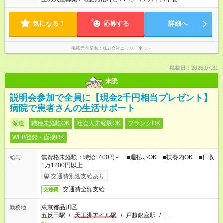
気になる！
応募する
詳細へ
掲載元企業名
株式会社ニッソーネット
掲載日：2026.07.31
未読
説明会参加で全員に【現金2千円相当プレゼント】
病院で患者さんの生活サポート
派遣
職種未経験OK
社会人未経験OK
ブランクOK
WEB登録・面接OK
無資格未経験：時給1400円～ ■週払いOK ■扶養内OK ■日収
給与
1万1200円以上
交通費別途支給あり
交通費全額支給
交通費
東京都品川区
勤務地
五反田駅
/
天王洲アイル駅
/
戸越銀座駅
/
…