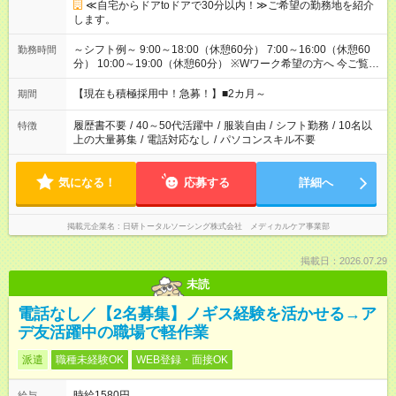
≪自宅からドアtoドアで30分以内！≫ご希望の勤務地を紹介
します。
～シフト例～ 9:00～18:00（休憩60分） 7:00～16:00（休憩60
勤務時間
分） 10:00～19:00（休憩60分） ※Wワーク希望の方へ 今ご覧の
お仕事で希望する勤務時間と、もう1つのお仕事の勤務時間の合
計が 週40時間を超えなければOKです。
【現在も積極採用中！急募！】■2カ月～
期間
履歴書不要
/
40～50代活躍中
/
服装自由
/
シフト勤務
/
10名以
特徴
上の大量募集
/
電話対応なし
/
パソコンスキル不要
気になる！
応募する
詳細へ
掲載元企業名
日研トータルソーシング株式会社 メディカルケア事業部
掲載日：2026.07.29
未読
電話なし／【2名募集】ノギス経験を活かせる→ア
デ友活躍中の職場で軽作業
派遣
職種未経験OK
WEB登録・面接OK
時給1580円
給与