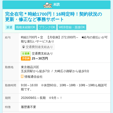
未読
完全在宅＊時給1700円！16時定時！契約状況の
更新・修正など事務サポート
派遣
職種未経験OK
ブランクOK
WEB登録・面接OK
時給1700円＋交 【月収例】272,000円～ ■給与の前払いが可
給与
能な速払いサービスあり
交通費別途支給あり
交通費支給あり
交通費
25～30万円
月収例
東京都品川区
勤務地
五反田駅から徒歩7分
/
大崎広小路駅から徒歩5分
情報通信会社
9:00～16:00 ※休憩60分。10時～18時・10時～19時も相談可
勤務時間
能です。
2026/09/01～長期 ※9月～！
期間
履歴書不要
特徴