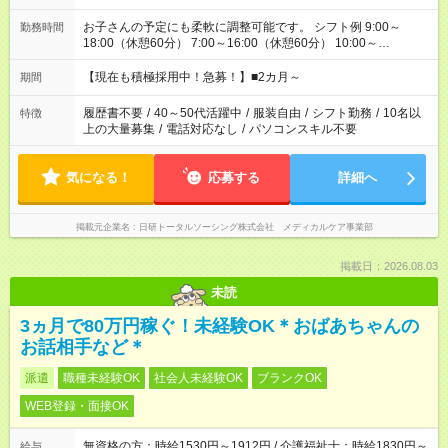
お子さんの予定にも柔軟に調整可能です。 シフト例 9:00～
勤務時間
18:00（休憩60分） 7:00～16:00（休憩60分） 10:00～
19:00（休憩60分） ※Wワーク希望の方へ 今ご覧のお仕事で希
望する勤務時間と、もう1つのお仕事の勤務時間の合計が 週40
【現在も積極採用中！急募！】■2カ月～
期間
時間を超えなければOKです。
履歴書不要
/
40～50代活躍中
/
服装自由
/
シフト勤務
/
10名以
特徴
上の大量募集
/
電話対応なし
/
パソコンスキル不要
気になる！
応募する
詳細へ
掲載元企業名
日研トータルソーシング株式会社 メディカルケア事業部
掲載日：2026.08.03
未読
3ヵ月で80万円稼ぐ！未経験OK＊おばあちゃんの
お話相手など＊
派遣
職種未経験OK
社会人未経験OK
ブランクOK
WEB登録・面接OK
無資格の方：時給1530円～1912円 / 介護福祉士：時給1830円～
給与