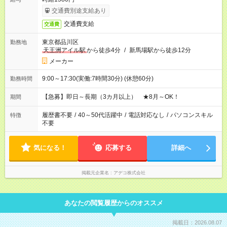
交通費別途支給あり
交通費支給
交通費
東京都品川区
勤務地
天王洲アイル駅
から徒歩4分
/
新馬場駅から徒歩12分
メーカー
9:00～17:30(実働:7時間30分) (休憩60分)
勤務時間
【急募】即日～長期（3カ月以上） ★8月～OK！
期間
履歴書不要
/
40～50代活躍中
/
電話対応なし
/
パソコンスキル
特徴
不要
気になる！
応募する
詳細へ
掲載元企業名
アデコ株式会社
あなたの閲覧履歴からのオススメ
掲載日：2026.08.07