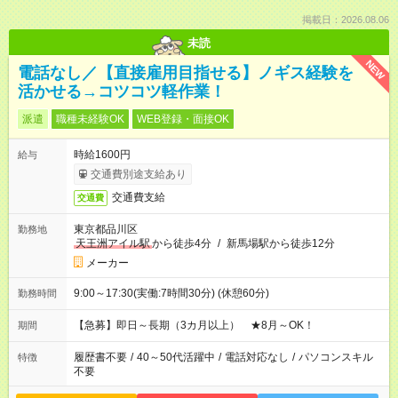
掲載日：2026.08.06
未読
NEW
電話なし／【直接雇用目指せる】ノギス経験を
活かせる→コツコツ軽作業！
派遣
職種未経験OK
WEB登録・面接OK
時給1600円
給与
交通費別途支給あり
交通費支給
交通費
東京都品川区
勤務地
天王洲アイル駅
から徒歩4分
/
新馬場駅から徒歩12分
メーカー
9:00～17:30(実働:7時間30分) (休憩60分)
勤務時間
【急募】即日～長期（3カ月以上） ★8月～OK！
期間
履歴書不要
/
40～50代活躍中
/
電話対応なし
/
パソコンスキル
特徴
不要