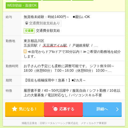
WEB登録・面接OK
無資格未経験：時給1400円～ ■週払いOK
給与
交通費別途支給あり
交通費全額支給
交通費
東京都品川区
勤務地
五反田駅
/
天王洲アイル駅
/
戸越銀座駅
/
…
≪自宅からドアtoドアで30分以内！≫ご希望の勤務地を紹介
します。
お子さんの予定にも柔軟に調整可能です。 シフト例 9:00～
勤務時間
18:00（休憩60分） 7:00～16:00（休憩60分） 10:00～
19:00（休憩60分） ※Wワーク希望の方へ 今ご覧のお仕事で希
望する勤務時間と、もう1つのお仕事の勤務時間の合計が 週40
【現在も積極採用中！急募！】■2カ月～
期間
時間を超えなければOKです。
履歴書不要
/
40～50代活躍中
/
服装自由
/
シフト勤務
/
10名以
特徴
上の大量募集
/
電話対応なし
/
パソコンスキル不要
気になる！
応募する
詳細へ
掲載元企業名
日研トータルソーシング株式会社 メディカルケア事業部