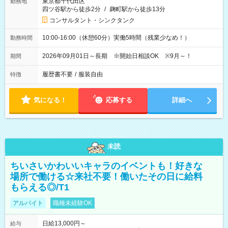
東京都千代田区
勤務地
四ツ谷駅から徒歩2分
/
麹町駅から徒歩13分
コンサルタント・シンクタンク
10:00-16:00（休憩60分）実働5時間（残業少なめ！）
勤務時間
2026年09月01日～長期 ※開始日相談OK ※9月～！
期間
履歴書不要
/
服装自由
特徴
気になる！
応募する
詳細へ
未読
ちいさいかわいいキャラのイベントも！好きな
場所で働ける☆来社不要！働いたその日に給料
もらえる◎/T1
アルバイト
職種未経験OK
日給13,000円～
給与