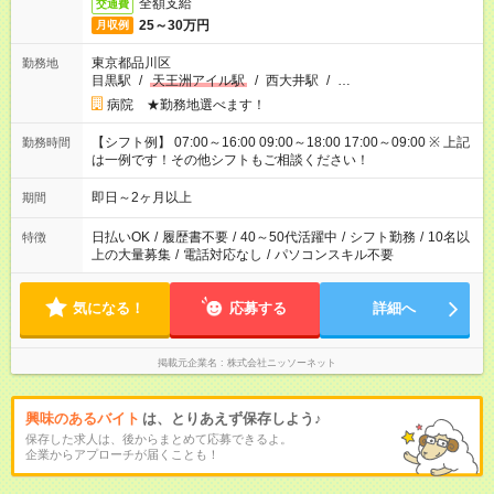
全額支給
交通費
25～30万円
月収例
東京都品川区
勤務地
目黒駅
/
天王洲アイル駅
/
西大井駅
/
…
病院 ★勤務地選べます！
【シフト例】 07:00～16:00 09:00～18:00 17:00～09:00 ※ 上記
勤務時間
は一例です！その他シフトもご相談ください！
即日～2ヶ月以上
期間
日払いOK
/
履歴書不要
/
40～50代活躍中
/
シフト勤務
/
10名以
特徴
上の大量募集
/
電話対応なし
/
パソコンスキル不要
気になる！
応募する
詳細へ
掲載元企業名
株式会社ニッソーネット
興味のあるバイト
は、とりあえず保存しよう♪
保存した求人は、後からまとめて応募できるよ。
企業からアプローチが届くことも！