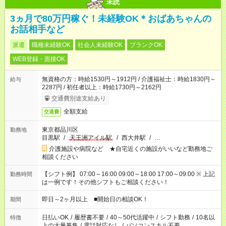
未読
3ヵ月で80万円稼ぐ！未経験OK＊おばあちゃんの
お話相手など
派遣
職種未経験OK
社会人未経験OK
ブランクOK
WEB登録・面接OK
無資格の方：時給1530円～1912円 / 介護福祉士：時給1830円～
給与
2287円 / 初任者以上：時給1730円～2162円
交通費別途支給あり
全額支給
交通費
東京都品川区
勤務地
目黒駅
/
天王洲アイル駅
/
西大井駅
/
…
介護施設や病院など ★自宅近くの施設がいいなど勤務地ご
相談ください
【シフト例】 07:00～16:00 09:00～18:00 17:00～09:00 ※ 上記
勤務時間
は一例です！その他シフトもご相談ください！
即日～2ヶ月以上 ■開始日の相談OK！
期間
日払いOK
/
履歴書不要
/
40～50代活躍中
/
シフト勤務
/
10名以
特徴
上の大量募集
/
電話対応なし
/
パソコンスキル不要