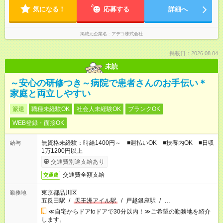
気になる！
応募する
詳細へ
掲載元企業名
アデコ株式会社
掲載日：2026.08.04
未読
～安心の研修つき～病院で患者さんのお手伝い＊
家庭と両立しやすい
派遣
職種未経験OK
社会人未経験OK
ブランクOK
WEB登録・面接OK
無資格未経験：時給1400円～ ■週払いOK ■扶養内OK ■日収
給与
1万1200円以上
交通費別途支給あり
交通費全額支給
交通費
東京都品川区
勤務地
五反田駅
/
天王洲アイル駅
/
戸越銀座駅
/
…
≪自宅からドアtoドアで30分以内！≫ご希望の勤務地を紹介
します。