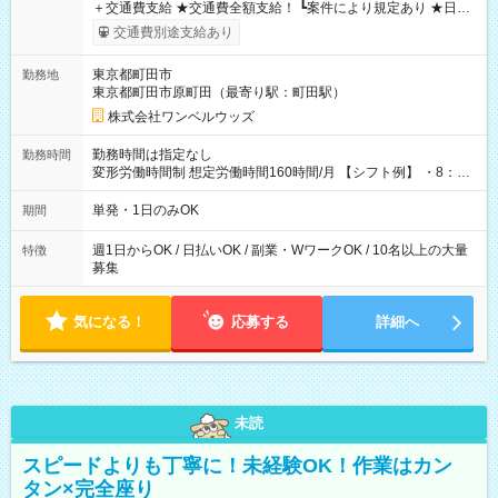
＋交通費支給 ★交通費全額支給！ ┗案件により規定あり ★日払
いOK！（規定あり） ┗働いたその日に現金GET♪ お仕事後はコ
交通費別途支給あり
ンビニATMから 日払い分を引き落とせます！ 【試用期間】試
用期間なし
東京都町田市
勤務地
東京都町田市原町田（最寄り駅：町田駅）
株式会社ワンベルウッズ
勤務時間は指定なし
勤務時間
変形労働時間制 想定労働時間160時間/月 【シフト例】 ・8：00
～21：00
単発・1日のみOK
期間
週1日からOK / 日払いOK / 副業・WワークOK / 10名以上の大量
特徴
募集
気になる！
応募する
詳細へ
未読
スピードよりも丁寧に！未経験OK！作業はカン
タン×完全座り