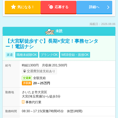
気になる！
応募する
詳細へ
掲載日：2026.08.06
未読
【大宮駅徒歩すぐ】長期×安定！事務センタ
ー！電話ナシ
派遣
職種未経験OK
ブランクOK
WEB登録・面接OK
時給1300円 月収例 201,500円
給与
交通費別途支給あり
全額支給
交通費
20～25万円
月収例
さいたま市大宮区
勤務地
大宮(埼玉県)駅から徒歩3分
事務代行業
08:30～17:15(実働7時間45分 休憩1時間)
勤務時間