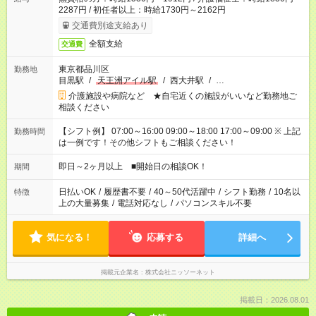
2287円 / 初任者以上：時給1730円～2162円
交通費別途支給あり
全額支給
交通費
東京都品川区
勤務地
目黒駅
/
天王洲アイル駅
/
西大井駅
/
…
介護施設や病院など ★自宅近くの施設がいいなど勤務地ご
相談ください
【シフト例】 07:00～16:00 09:00～18:00 17:00～09:00 ※ 上記
勤務時間
は一例です！その他シフトもご相談ください！
即日～2ヶ月以上 ■開始日の相談OK！
期間
日払いOK
/
履歴書不要
/
40～50代活躍中
/
シフト勤務
/
10名以
特徴
上の大量募集
/
電話対応なし
/
パソコンスキル不要
気になる！
応募する
詳細へ
掲載元企業名
株式会社ニッソーネット
掲載日：2026.08.01