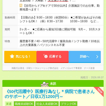
五反田駅
/
大崎駅
/
天王洲アイル駅
/
…
【自宅からドアtoドアで30分以内】介護施設でのお仕事。勤
務地選べます！
【日勤のみ】9:00～18:00（休憩60分） ■ご希望があればその他
勤務時間
シフトもOK！ （例）8:30～17:30 10:00～19:00 など
「家族とお休みを合わせたい」 「できれば残業はしたくない」
など、あなたのご希望に沿ったお仕事をご紹介します！ ※Wワ
2ヶ月～ ■ご応募から最短3日後に開始可能 9月～、10月スタ
期間
ーク希望の方へ 今ご覧のお仕事で希望する勤務時間と、もう1つ
ートもOK！
のお仕事の勤務時間。 合計で週40時間を超える場合は応募でき
ません
履歴書不要
/
40～50代活躍中
/
服装自由
/
シフト勤務
/
10名以
特徴
上の大量募集
/
パソコンスキル不要
気になる！
応募する
詳細へ
掲載元企業名
日研トータルソーシング株式会社 メディカルケア事業部 ナース派遣
掲載日：2026.08.07
未読
NEW
《50代活躍中》医療行為なし＊病院で患者さん
のサポート／日収1万1200円～
派遣
職種未経験OK
社会人未経験OK
ブランクOK