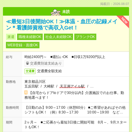
掲載日：2026.08.07
未読
NEW
≪最短3日後開始OK！≫体温・血圧の記録メイ
ン＊看護師資格で高収入Get！
派遣
職種未経験OK
社会人未経験OK
ブランクOK
WEB登録・面接OK
時給2400円～ ■週払いOK ■日収1万9200円以上
給与
交通費別途支給あり
交通費全額支給
交通費
東京都品川区
勤務地
五反田駅
/
大崎駅
/
天王洲アイル駅
/
…
【自宅からドアtoドアで30分以内】介護施設でのお仕事。勤
務地選べます！
【日勤のみ】9:00～17:00（休憩60分） ■ご希望があればその他
勤務時間
シフトもOK！ （例）8:30～17:30 10:00～19:00 など
「家族とお休みを合わせたい」 「できれば残業はしたくない」
など、あなたのご希望に沿ったお仕事をご紹介します！ ※Wワ
2ヶ月～ ■ご応募から最短3日後に開始可能 8月～、9月スター
期間
ーク希望の方へ 今ご覧のお仕事で希望する勤務時間と、もう1つ
トもOK！
のお仕事の勤務時間。 合計で週40時間を超える場合は応募でき