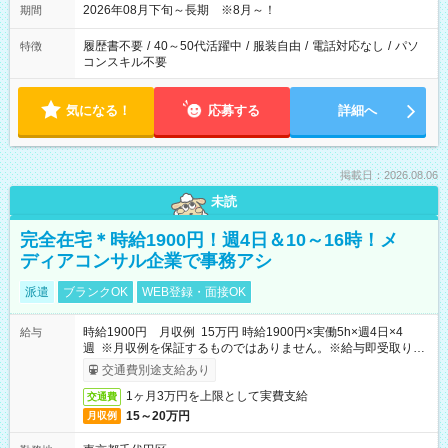
2026年08月下旬～長期 ※8月～！
期間
履歴書不要
/
40～50代活躍中
/
服装自由
/
電話対応なし
/
パソ
特徴
コンスキル不要
気になる！
応募する
詳細へ
掲載日：2026.08.06
未読
完全在宅＊時給1900円！週4日＆10～16時！メ
ディアコンサル企業で事務アシ
派遣
ブランクOK
WEB登録・面接OK
時給1900円 月収例 15万円 時給1900円×実働5h×週4日×4
給与
週 ※月収例を保証するものではありません。※給与即受取りサ
ービス利用可（利用条件有）
交通費別途支給あり
1ヶ月3万円を上限として実費支給
交通費
15～20万円
月収例