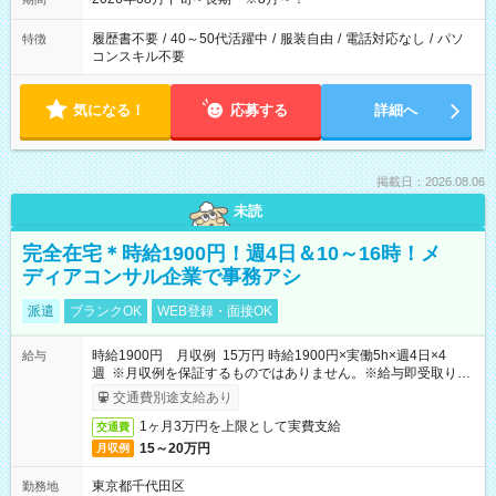
履歴書不要
/
40～50代活躍中
/
服装自由
/
電話対応なし
/
パソ
特徴
コンスキル不要
気になる！
応募する
詳細へ
掲載日：2026.08.06
未読
完全在宅＊時給1900円！週4日＆10～16時！メ
ディアコンサル企業で事務アシ
派遣
ブランクOK
WEB登録・面接OK
時給1900円 月収例 15万円 時給1900円×実働5h×週4日×4
給与
週 ※月収例を保証するものではありません。※給与即受取りサ
ービス利用可（利用条件有）
交通費別途支給あり
1ヶ月3万円を上限として実費支給
交通費
15～20万円
月収例
東京都千代田区
勤務地