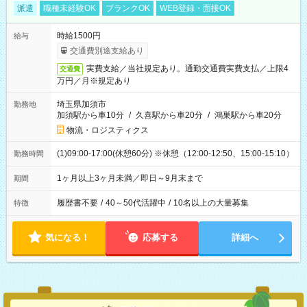
派遣
職種未経験OK
ブランクOK
WEB登録・面接OK
時給1500円
給与
交通費別途支給あり
実費支給／当社規定あり。通勤交通費実費支払／上限4
交通費
万円／月※規定あり
埼玉県加須市
勤務地
加須駅から車10分
/
久喜駅から車20分
/
鴻巣駅から車20分
物流・ロジスティクス
(1)09:00-17:00(休憩60分) ※休憩（12:00-12:50、15:00-15:10）
勤務時間
1ヶ月以上3ヶ月未満／即日～9月末まで
期間
履歴書不要
/
40～50代活躍中
/
10名以上の大量募集
特徴
気になる！
応募する
詳細へ