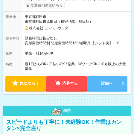
いOK！（規定あり） ┗働いたその日に現金GET♪ お仕事後はコ
交通費別途支給あり
ンビニATMから 日払い分を引き落とせます！ 【試用期間】試
用期間なし
東京都町田市
勤務地
東京都町田市原町田（最寄り駅：町田駅）
株式会社ワンベルウッズ
勤務時間は指定なし
勤務時間
変形労働時間制 想定労働時間160時間/月 【シフト例】 ・8：00
～21：00
単発・1日のみOK
期間
週1日からOK / 日払いOK / 副業・WワークOK / 10名以上の大量
特徴
募集
気になる！
応募する
詳細へ
未読
スピードよりも丁寧に！未経験OK！作業はカン
タン×完全座り