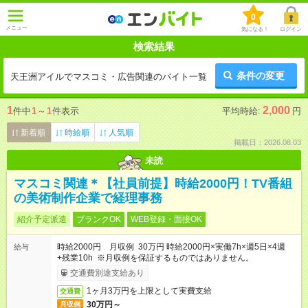
0
メニュー
気になる！
ログイン
検索結果
条件の変更
天王洲アイルでマスコミ・広告関連のバイト一覧
1
2,000
件中
1
～
1
件表示
平均時給:
円
新着順
時給順
人気順
掲載日：2026.08.03
未読
マスコミ関連＊【社員前提】時給2000円！TV番組
の美術制作企業で経理事務
紹介予定派遣
ブランクOK
WEB登録・面接OK
時給2000円 月収例 30万円 時給2000円×実働7h×週5日×4週
給与
+残業10h ※月収例を保証するものではありません。
交通費別途支給あり
1ヶ月3万円を上限として実費支給
交通費
30万円～
月収例