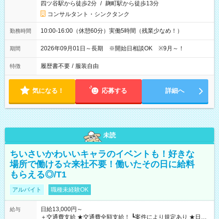
四ツ谷駅から徒歩2分
/
麹町駅から徒歩13分
コンサルタント・シンクタンク
10:00-16:00（休憩60分）実働5時間（残業少なめ！）
勤務時間
2026年09月01日～長期 ※開始日相談OK ※9月～！
期間
履歴書不要
/
服装自由
特徴
気になる！
応募する
詳細へ
未読
ちいさいかわいいキャラのイベントも！好きな
場所で働ける☆来社不要！働いたその日に給料
もらえる◎/T1
アルバイト
職種未経験OK
日給13,000円～
給与
＋交通費支給 ★交通費全額支給！ ┗案件により規定あり ★日払