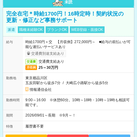
未読
完全在宅＊時給1700円！16時定時！契約状況の
更新・修正など事務サポート
派遣
職種未経験OK
ブランクOK
WEB登録・面接OK
時給1700円＋交 【月収例】272,000円～ ■給与の前払いが可
給与
能な速払いサービスあり
交通費別途支給あり
交通費支給あり
交通費
25～30万円
月収例
東京都品川区
勤務地
五反田駅から徒歩7分
/
大崎広小路駅から徒歩5分
情報通信会社
9:00～16:00 ※休憩60分。10時～18時・10時～19時も相談可
勤務時間
能です。
2026/09/01～長期 ※9月～！
期間
履歴書不要
特徴