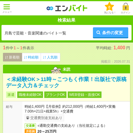
0
メニュー
気になる！
ログイン
検索結果
条件の変更
月島で芸能・音楽関連のバイト一覧
1
1,400
件中
1
～
1
件表示
平均時給:
円
新着順
時給順
人気順
掲載日：2026.07.31
未読
＜未経験OK＞11時～こつもく作業！出版社で原稿
データ入力＆チェック
派遣
職種未経験OK
ブランクOK
WEB登録・面接OK
時給1,400円【月収例】約212,000円（時給1,400円×実働
給与
7.00h×21日+残業5h）+交通費
交通費別途支給あり
○通勤交通費の支給あり（当社規定による）
交通費
20～25万円
月収例