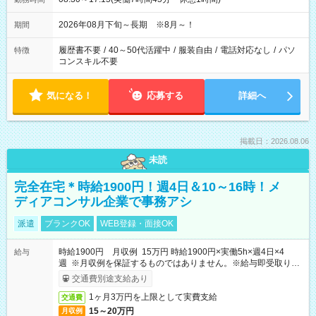
2026年08月下旬～長期 ※8月～！
期間
履歴書不要
/
40～50代活躍中
/
服装自由
/
電話対応なし
/
パソ
特徴
コンスキル不要
気になる！
応募する
詳細へ
掲載日：2026.08.06
未読
完全在宅＊時給1900円！週4日＆10～16時！メ
ディアコンサル企業で事務アシ
派遣
ブランクOK
WEB登録・面接OK
時給1900円 月収例 15万円 時給1900円×実働5h×週4日×4
給与
週 ※月収例を保証するものではありません。※給与即受取りサ
ービス利用可（利用条件有）
交通費別途支給あり
1ヶ月3万円を上限として実費支給
交通費
15～20万円
月収例