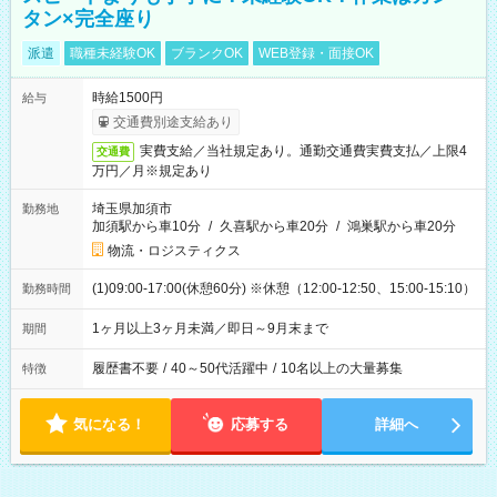
タン×完全座り
派遣
職種未経験OK
ブランクOK
WEB登録・面接OK
時給1500円
給与
交通費別途支給あり
実費支給／当社規定あり。通勤交通費実費支払／上限4
交通費
万円／月※規定あり
埼玉県加須市
勤務地
加須駅から車10分
/
久喜駅から車20分
/
鴻巣駅から車20分
物流・ロジスティクス
(1)09:00-17:00(休憩60分) ※休憩（12:00-12:50、15:00-15:10）
勤務時間
1ヶ月以上3ヶ月未満／即日～9月末まで
期間
履歴書不要
/
40～50代活躍中
/
10名以上の大量募集
特徴
気になる！
応募する
詳細へ