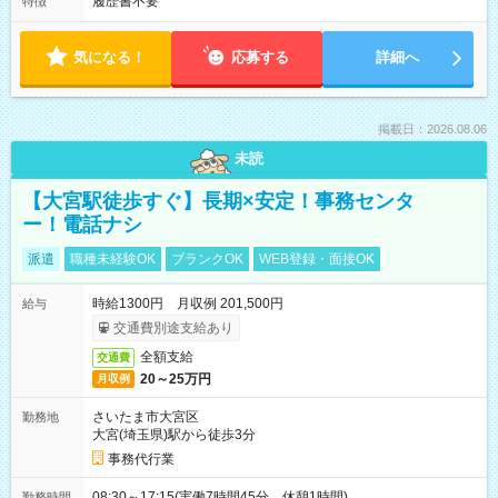
履歴書不要
特徴
気になる！
応募する
詳細へ
掲載日：2026.08.06
未読
【大宮駅徒歩すぐ】長期×安定！事務センタ
ー！電話ナシ
派遣
職種未経験OK
ブランクOK
WEB登録・面接OK
時給1300円 月収例 201,500円
給与
交通費別途支給あり
全額支給
交通費
20～25万円
月収例
さいたま市大宮区
勤務地
大宮(埼玉県)駅から徒歩3分
事務代行業
08:30～17:15(実働7時間45分 休憩1時間)
勤務時間