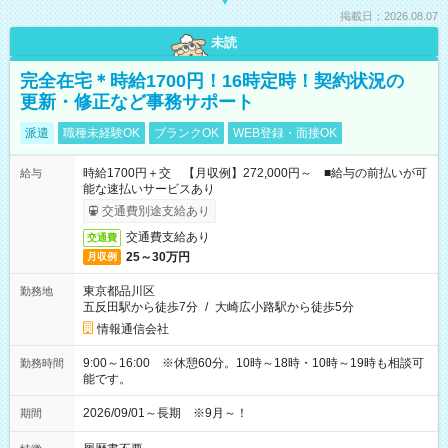
掲載日：2026.08.07
未読
完全在宅＊時給1700円！16時定時！契約状況の
更新・修正など事務サポート
派遣
職種未経験OK
ブランクOK
WEB登録・面接OK
時給1700円＋交 【月収例】272,000円～ ■給与の前払いが可
給与
能な速払いサービスあり
交通費別途支給あり
交通費支給あり
交通費
25～30万円
月収例
東京都品川区
勤務地
五反田駅から徒歩7分
/
大崎広小路駅から徒歩5分
情報通信会社
9:00～16:00 ※休憩60分。10時～18時・10時～19時も相談可
勤務時間
能です。
2026/09/01～長期 ※9月～！
期間