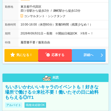
東京都千代田区
勤務地
四ツ谷駅から徒歩2分
/
麹町駅から徒歩13分
コンサルタント・シンクタンク
10:00-16:00（休憩60分）実働5時間（残業少なめ！）
勤務時間
2026年09月01日～長期 ※開始日相談OK ※9月～！
期間
履歴書不要
/
服装自由
特徴
気になる！
応募する
詳細へ
未読
ちいさいかわいいキャラのイベントも！好きな
場所で働ける☆来社不要！働いたその日に給料
もらえる◎/T1
アルバイト
職種未経験OK