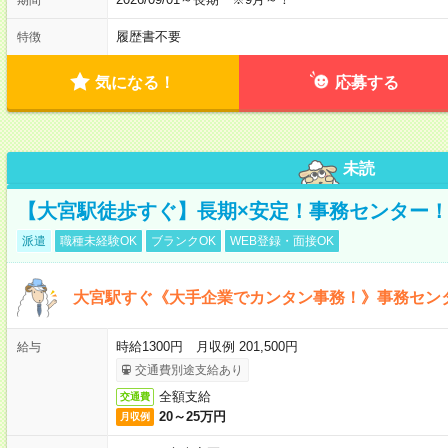
履歴書不要
特徴
気になる！
応募する
未読
【大宮駅徒歩すぐ】長期×安定！事務センター
派遣
職種未経験OK
ブランクOK
WEB登録・面接OK
大宮駅すぐ《大手企業でカンタン事務！》事務セン
時給1300円 月収例 201,500円
給与
交通費別途支給あり
全額支給
交通費
20～25万円
月収例