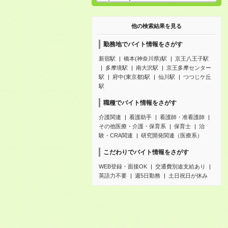
他の検索結果を見る
勤務地でバイト情報をさがす
新宿駅
橋本(神奈川県)駅
京王八王子駅
多摩境駅
南大沢駅
京王多摩センター
駅
府中(東京都)駅
仙川駅
つつじケ丘
駅
職種でバイト情報をさがす
介護関連
看護助手
看護師・准看護師
その他医療・介護・保育系
保育士
治
験・CRA関連
研究開発関連（医療系）
こだわりでバイト情報をさがす
WEB登録・面接OK
交通費別途支給あり
英語力不要
週5日勤務
土日祝日が休み