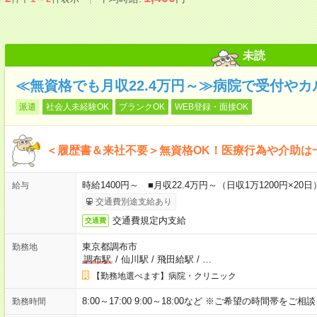
未読
≪無資格でも月収22.4万円～≫病院で受付や
派遣
社会人未経験OK
ブランクOK
WEB登録・面接OK
＜履歴書＆来社不要＞無資格OK！医療行為や介助は
時給1400円～ ■月収22.4万円～（日収1万1200円×20日
給与
交通費別途支給あり
交通費規定内支給
交通費
東京都調布市
勤務地
調布駅
/
仙川駅
/
飛田給駅
/
…
【勤務地選べます】病院・クリニック
8:00～17:00 9:00～18:00など ※ご希望の時間帯をご
勤務時間