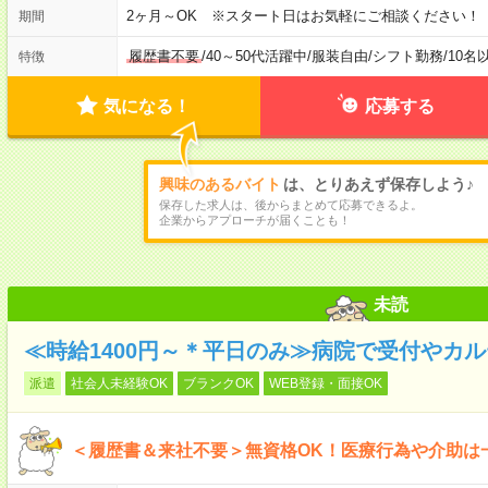
2ヶ月～OK ※スタート日はお気軽にご相談ください！
期間
履歴書不要
/
40～50代活躍中
/
服装自由
/
シフト勤務
/
10名
特徴
気になる！
応募する
興味のあるバイト
は、とりあえず保存しよう♪
保存した求人は、後からまとめて応募できるよ。
企業からアプローチが届くことも！
未読
≪時給1400円～＊平日のみ≫病院で受付やカ
派遣
社会人未経験OK
ブランクOK
WEB登録・面接OK
＜履歴書＆来社不要＞無資格OK！医療行為や介助は