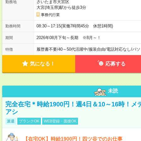
さいたま市大宮区
勤務地
大宮(埼玉県)駅から徒歩3分
事務代行業
08:30～17:15(実働7時間45分 休憩1時間)
勤務時間
2026年08月下旬～長期 ※8月～！
期間
履歴書不要
/
40～50代活躍中
/
服装自由
/
電話対応なし
/
パソ
特徴
気になる！
応募する
未読
完全在宅＊時給1900円！週4日＆10～16時！
アシ
派遣
ブランクOK
WEB登録・面接OK
【在宅OK】時給1900円！四ツ谷でのお仕事