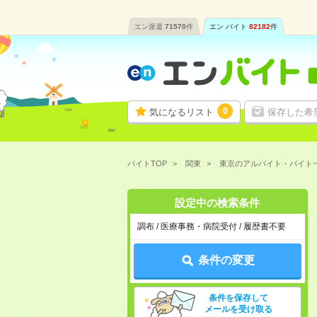
エン派遣
71570
件
エン バイト
82182
件
0
気になるリスト
保存した希
バイトTOP
関東
東京のアルバイト・バイト
設定中の検索条件
調布 / 医療事務・病院受付 / 履歴書不要
条件の変更
条件を保存して
メールを受け取る