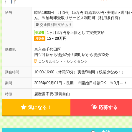
時給1900円 月収例 15万円 時給1900円×実働5h×
給与
ん。※給与即受取りサービス利用可（利用条件有）
交通費別途支給あり
1ヶ月3万円を上限として実費支給
交通費
15～20万円
月収例
東京都千代田区
勤務地
四ツ谷駅から徒歩2分
/
麹町駅から徒歩13分
コンサルタント・シンクタンク
10:00-16:00（休憩60分）実働5時間（残業少なめ！）
勤務時間
2026年09月01日～長期 ※開始日相談OK ※9月～！
期間
履歴書不要
/
服装自由
特徴
気になる！
応募する