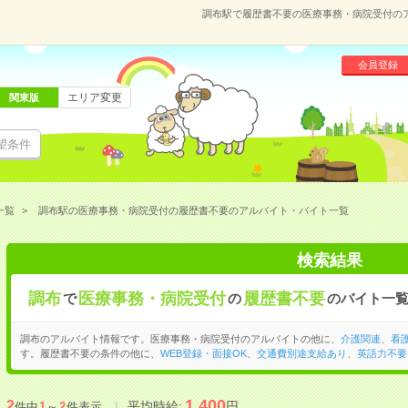
調布駅で履歴書不要の医療事務・病院受付の
会員登録
エリア変更
関東版
望条件
一覧
調布駅の医療事務・病院受付の履歴書不要のアルバイト・バイト一覧
検索結果
調布
医療事務・病院受付
履歴書不要
で
の
のバイト一
調布のアルバイト情報です。医療事務・病院受付のアルバイトの他に、
介護関連
、
看
す。履歴書不要の条件の他に、
WEB登録・面接OK
、
交通費別途支給あり
、
英語力不要
1,400
2
平均時給:
円
件中
1
～
2
件表示