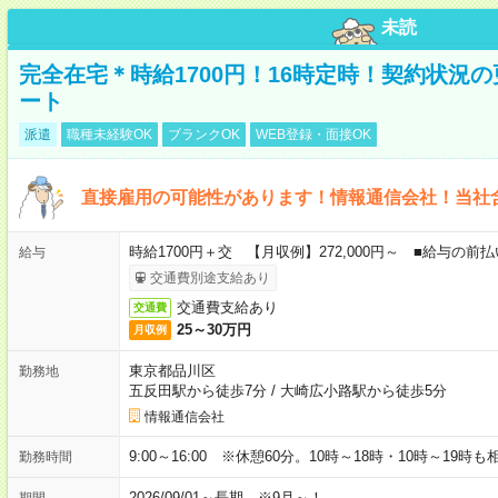
未読
完全在宅＊時給1700円！16時定時！契約状況
ート
派遣
職種未経験OK
ブランクOK
WEB登録・面接OK
直接雇用の可能性があります！情報通信会社！当社
時給1700円＋交 【月収例】272,000円～ ■給与の
給与
交通費別途支給あり
交通費支給あり
交通費
25～30万円
月収例
東京都品川区
勤務地
五反田駅から徒歩7分
/
大崎広小路駅から徒歩5分
情報通信会社
9:00～16:00 ※休憩60分。10時～18時・10時～19時
勤務時間
2026/09/01～長期 ※9月～！
期間