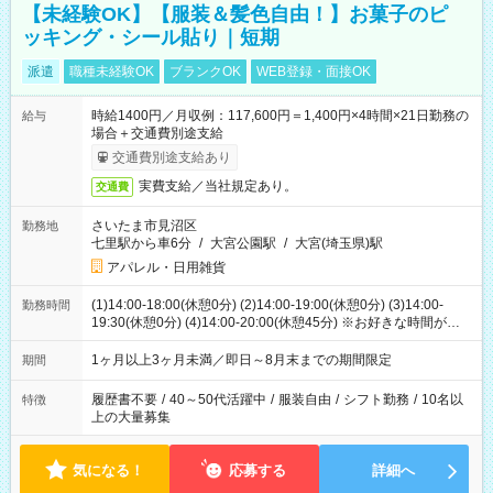
【未経験OK】【服装＆髪色自由！】お菓子のピ
ッキング・シール貼り｜短期
派遣
職種未経験OK
ブランクOK
WEB登録・面接OK
時給1400円／月収例：117,600円＝1,400円×4時間×21日勤務の
給与
場合＋交通費別途支給
交通費別途支給あり
実費支給／当社規定あり。
交通費
さいたま市見沼区
勤務地
七里駅から車6分
/
大宮公園駅
/
大宮(埼玉県)駅
アパレル・日用雑貨
(1)14:00-18:00(休憩0分) (2)14:00-19:00(休憩0分) (3)14:00-
勤務時間
19:30(休憩0分) (4)14:00-20:00(休憩45分) ※お好きな時間が選べ
ます
1ヶ月以上3ヶ月未満／即日～8月末までの期間限定
期間
履歴書不要
/
40～50代活躍中
/
服装自由
/
シフト勤務
/
10名以
特徴
上の大量募集
気になる！
応募する
詳細へ