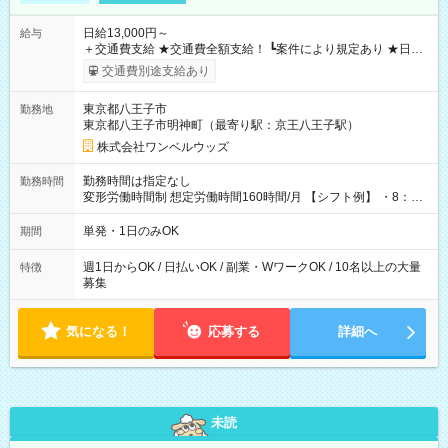
日給13,000円～
給与
＋交通費支給 ★交通費全額支給！ ┗案件により規定あり ★日払
いOK！（規定あり） ┗働いたその日に現金GET♪ お仕事後はコ
交通費別途支給あり
ンビニATMから 日払い分を引き落とせます！ 【試用期間】試
用期間なし
東京都八王子市
勤務地
東京都八王子市明神町（最寄り駅：京王八王子駅）
株式会社ワンベルウッズ
勤務時間は指定なし
勤務時間
変形労働時間制 想定労働時間160時間/月 【シフト例】 ・8：00
～21：00
単発・1日のみOK
期間
週1日からOK / 日払いOK / 副業・WワークOK / 10名以上の大量
特徴
募集
気になる！
応募する
詳細へ
未読