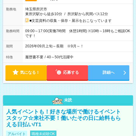
埼玉県所沢市
勤務地
東所沢駅から徒歩10分
/
所沢駅から民間バス12分
■文芸資料の収集・保存・展示をおこなっています
09:00～17:00(実働7時間 休憩1時間) ※10時～18時もご相談OK
勤務時間
です！
2026年09月上旬～長期 ※9月～！
期間
履歴書不要
/
40～50代活躍中
特徴
気になる！
応募する
詳細へ
未読
人気イベントも！好きな場所で働けるイベント
スタッフ☆来社不要！働いたその日に給料もら
える日払い/T1
アルバイト
職種未経験OK