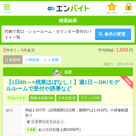
0
メニュー
気になる！
ログイン
検索結果
竹橋で窓口・ショールーム・カウンター受付のバ
条件の変更
イト一覧
2
1,650
件中
1
～
2
件表示
平均時給:
円
新着順
時給順
人気順
掲載日：2026.08.06
未読
NEW
【1日6h～×残業ほぼなし！】週1日～OK!モデ
ルルームで受付や誘導など
アルバイト
職種未経験OK
大学生歓迎
ブランクOK
時給1,507円（試用期間10日間：期間中は1,410円）※研修制度
給与
あり
交通費別途支給あり
あり(1日往復上限2000円）
交通費