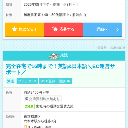
2026年08月下旬～長期 ※8月～！
期間
履歴書不要
/
40～50代活躍中
/
服装自由
特徴
気になる！
応募する
詳細へ
掲載日：2026.08.05
未読
完全在宅で16時まで！英語&日本語＼EC運営サ
ポート／
派遣
ブランクOK
WEB登録・面接OK
時給2450円＋交
給与
交通費別途支給あり
出社時の通勤交通費支給
交通費
東京都港区
勤務地
六本木駅から徒歩3分
IT・Web・通信