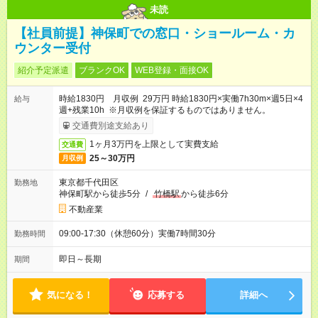
未読
【社員前提】神保町での窓口・ショールーム・カ
ウンター受付
紹介予定派遣
ブランクOK
WEB登録・面接OK
時給1830円 月収例 29万円 時給1830円×実働7h30m×週5日×4
給与
週+残業10h ※月収例を保証するものではありません。
交通費別途支給あり
1ヶ月3万円を上限として実費支給
交通費
25～30万円
月収例
東京都千代田区
勤務地
神保町駅から徒歩5分
/
竹橋駅
から徒歩6分
不動産業
09:00-17:30（休憩60分）実働7時間30分
勤務時間
即日～長期
期間
気になる！
応募する
詳細へ