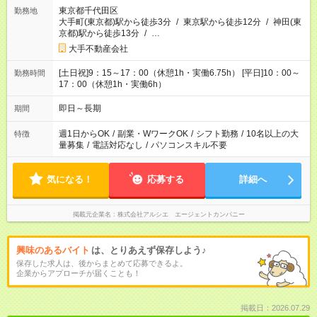
東京都千代田区
勤務地
大手町(東京都)駅から徒歩3分
/
東京駅から徒歩12分
/
神田(東
京都)駅から徒歩13分
/
…
大手不動産会社
[土日祝]9：15～17：00（休憩1h・実働6.75h） [平日]10：00～
勤務時間
17：00（休憩1h・実働6h）
即日～長期
期間
週1日からOK
/
副業・WワークOK
/
シフト勤務
/
10名以上の大
特徴
量募集
/
電話対応なし
/
パソコンスキル不要
気になる！
応募する
詳細へ
掲載元企業名
株式会社アルシエ エージェントカンパニー
興味のあるバイト
は、とりあえず保存しよう♪
保存した求人は、後からまとめて応募できるよ。
企業からアプローチが届くことも！
掲載日：2026.07.29