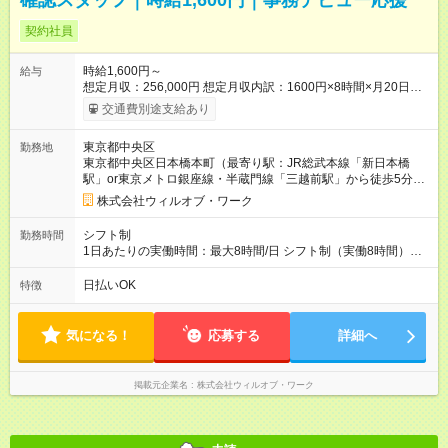
確認スタッフ｜時給1,600円｜事務デビュー応援
契約社員
時給1,600円～
給与
想定月収：256,000円 想定月収内訳：1600円×8時間×月20日勤
務想定 【試用期間】試用期間なし
交通費別途支給あり
東京都中央区
勤務地
東京都中央区日本橋本町（最寄り駅：JR総武本線「新日本橋
駅」or東京メトロ銀座線・半蔵門線「三越前駅」から徒歩5分程
度）
株式会社ウィルオブ・ワーク
シフト制
勤務時間
1日あたりの実働時間：最大8時間/日 シフト制（実働8時間）週5
日 ・9:30～18:30 ・11:00～20:00 ・11:45～20:45 残業ほぼなし
（月0～5時間程度）
日払いOK
特徴
気になる！
応募する
詳細へ
掲載元企業名
株式会社ウィルオブ・ワーク