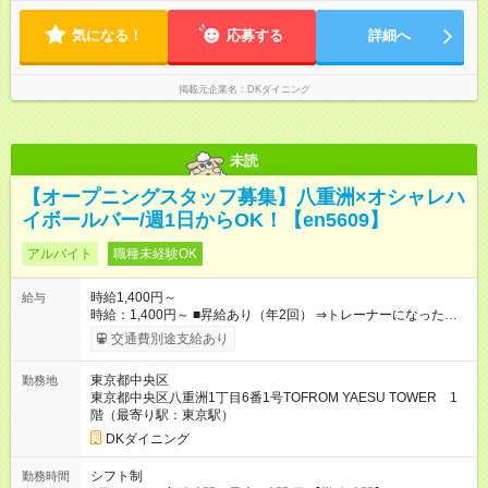
気になる！
応募する
詳細へ
掲載元企業名
DKダイニング
未読
【オープニングスタッフ募集】八重洲×オシャレハ
イボールバー/週1日からOK！【en5609】
アルバイト
職種未経験OK
時給1,400円～
給与
時給：1,400円～ ■昇給あり（年2回） ⇒トレーナーになった
ら… 通常時給+300円！！ ■食事補助あり◎ ■友人紹介制度あ
交通費別途支給あり
り ⇒最大3万円支給 ■高校生時給 ⇒通常時給より変更なし ■研修
時給 ⇒通常時給より変動なし ■深夜時給 ⇒22時以降時給
東京都中央区
勤務地
25％UP↑ 【試用期間】試用期間なし
東京都中央区八重洲1丁目6番1号TOFROM YAESU TOWER 1
階（最寄り駅：東京駅）
DKダイニング
シフト制
勤務時間