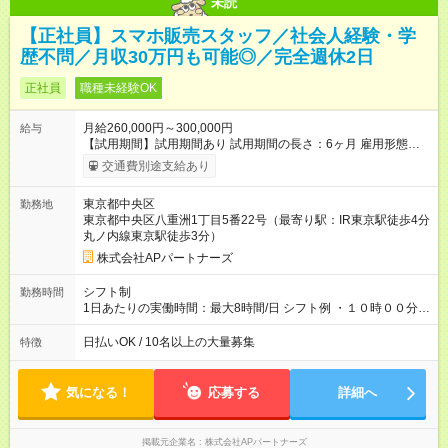
未読
【正社員】スマホ販売スタッフ／社会人経験・学
歴不問／月収30万円も可能◎／完全週休2日
正社員
職種未経験OK
月給260,000円～300,000円
給与
【試用期間】試用期間あり 試用期間の長さ：6ヶ月 雇用形態、
給与は本採用時と同じです。
交通費別途支給あり
東京都中央区
勤務地
東京都中央区八重洲1丁目5番22号（最寄り駅：IR東京駅徒歩4分
丸ノ内線東京駅徒歩3分）
株式会社APパートナーズ
シフト制
勤務時間
1日あたりの実働時間：最大8時間/日 シフト例 ・１０時００分～
１９時００分 ・１１時００分～２０時００分 ・１２時００分～
２１時００分
日払いOK / 10名以上の大量募集
特徴
気になる！
応募する
詳細へ
掲載元企業名
株式会社APパートナーズ