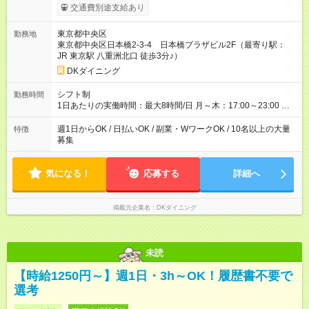
食事補助あり⇒1食200円 ■友人紹介制度あり⇒1人紹介につき最
交通費別途支給あり
大3万円支給！ 【試用期間】試用期間なし
東京都中央区
勤務地
東京都中央区日本橋2-3-4 日本橋プラザビル2F（最寄り駅：
JR 東京駅 八重洲北口 徒歩3分♪）
DKダイニング
シフト制
勤務時間
1日あたりの実働時間：最大8時間/日 月～木：17:00～23:00 金
祝前：17:00～23:30 土日祝：16:00～23:00 ★上記時間から3時
間／日～OK ★週1日～OK ※勤務時間の変動の可能性あり ※22時
週1日からOK / 日払いOK / 副業・WワークOK / 10名以上の大量
特徴
以降勤務は18歳以上(法令による) ★自己申告の自由シフト制
募集
気になる！
応募する
詳細へ
掲載元企業名
DKダイニング
未読
【時給1250円～】週1日・3h～OK！履歴書不要で
選考