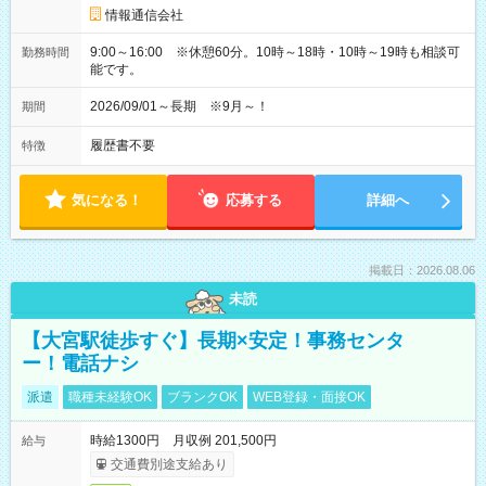
情報通信会社
9:00～16:00 ※休憩60分。10時～18時・10時～19時も相談可
勤務時間
能です。
2026/09/01～長期 ※9月～！
期間
履歴書不要
特徴
気になる！
応募する
詳細へ
掲載日：2026.08.06
未読
【大宮駅徒歩すぐ】長期×安定！事務センタ
ー！電話ナシ
派遣
職種未経験OK
ブランクOK
WEB登録・面接OK
時給1300円 月収例 201,500円
給与
交通費別途支給あり