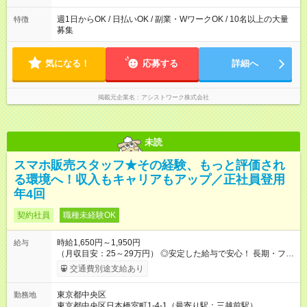
た時間になります。
週1日からOK / 日払いOK / 副業・WワークOK / 10名以上の大量
特徴
募集
気になる！
応募する
詳細へ
掲載元企業名
アシストワーク株式会社
未読
スマホ販売スタッフ★その経験、もっと評価され
る環境へ！収入もキャリアもアップ／正社員登用
年4回
契約社員
職種未経験OK
時給1,650円～1,950円
給与
（月収目安：25～29万円） ◎安定した給与で安心！ 長期・フル
タイムで勤務いただける方にお越しいただきたいと思っていま
交通費別途支給あり
す。シフトが削られることはないので、安定した給与が入りま
す。 ◎日払い・週払いもOK！※規定あり すぐに働きたい、稼ぎ
東京都中央区
勤務地
たいという人もいると思います。このあたりは柔軟に対応する
東京都中央区日本橋室町1-4-1（最寄り駅：三越前駅）