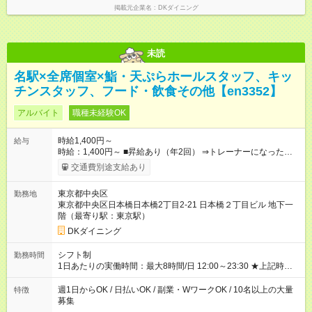
掲載元企業名
DKダイニング
未読
名駅×全席個室×鮨・天ぷらホールスタッフ、キッ
チンスタッフ、フード・飲食その他【en3352】
アルバイト
職種未経験OK
時給1,400円～
給与
時給：1,400円～ ■昇給あり（年2回） ⇒トレーナーになった
ら… 通常時給+300円！！ ■高校生同時給 ■研修時給なし ■食
交通費別途支給あり
事補助あり ⇒1食200円 ■友人紹介制度あり ⇒最大3万円支給(※
店舗により異なります。) 【試用期間】試用期間なし
東京都中央区
勤務地
東京都中央区日本橋日本橋2丁目2-21 日本橋２丁目ビル 地下一
階（最寄り駅：東京駅）
DKダイニング
シフト制
勤務時間
1日あたりの実働時間：最大8時間/日 12:00～23:30 ★上記時間
から1日3h～OK ★週1日～OK◎ ※勤務時間の変動の可能性あり
※22時以降勤務は18歳以上(法令による) ■自由シフト制
週1日からOK / 日払いOK / 副業・WワークOK / 10名以上の大量
特徴
募集