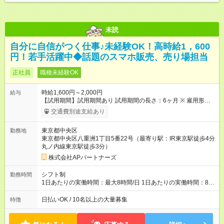
未読
自分に自信がつく仕事♪未経験OK！高時給1，600
円！若手活躍中◆話題のスマホ販売、売り場担当
正社員
職種未経験OK
時給1,600円～2,000円
給与
【試用期間】試用期間あり 試用期間の長さ：6ヶ月 ※ 雇用形態
と給与に、本採用時と異なる部分があります。 雇用形態：本採
交通費別途支給あり
用時と同じです。 給与：時給 1,226円以上
東京都中央区
勤務地
東京都中央区八重洲1丁目5番22号（最寄り駅：IR東京駅徒歩4分
丸ノ内線東京駅徒歩3分）
株式会社APパートナーズ
シフト制
勤務時間
1日あたりの実働時間：最大8時間/日 1日あたりの実働時間：8時
間 シフト例 ・１０時００分～１９時００分 ・１１時００分～２
０時００分 ・１２時００分～２１時００分 土日祝出勤 平日に
日払いOK / 10名以上の大量募集
特徴
てシフト公休