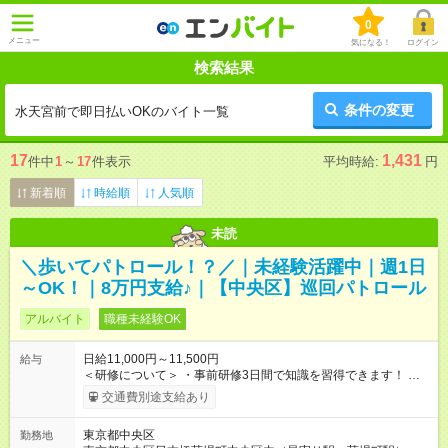
0
メニュー
気になる！
ログイン
検索結果
条件の変更
水天宮前で即日払いOKのバイト一覧
17
1,431
件中
1
～
17
件表示
平均時給:
円
新着順
時給順
人気順
未読
＼歩いてパトロール！？／｜未経験活躍中｜週1日
～OK！｜8万円支給♪｜【中央区】巡回パトロール
アルバイト
職種未経験OK
日給11,000円～11,500円
給与
＜研修について＞ ・事前研修3日間で知識を習得できます！ 座
学研修で警備についてイチからレクチャー◎ スケジュールは3日
交通費別途支給あり
連続でなくてOKです。 ・熟練講師の講義で初めてでも安心！ ◆
研修手当【3万円】支給（1日1万円×3日） 法定研修2万7000円
東京都中央区
勤務地
(3日間21h)＋食事手当3000円(1日あたり1000円) ※1勤務終了