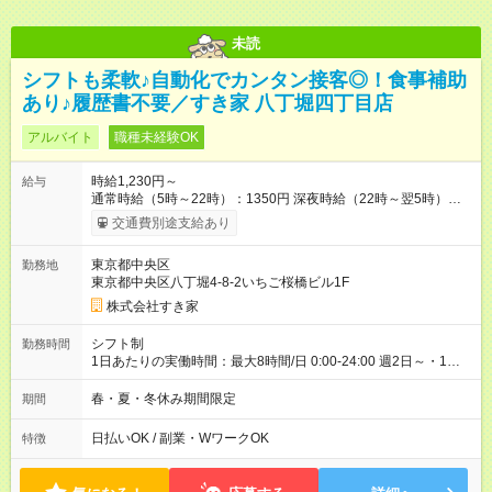
未読
シフトも柔軟♪自動化でカンタン接客◎！食事補助
あり♪履歴書不要／すき家 八丁堀四丁目店
アルバイト
職種未経験OK
時給1,230円～
給与
通常時給（5時～22時）：1350円 深夜時給（22時～翌5時）：
1688円 高校生時給：1230円 【特別手当】早朝手当（5：00-9：
交通費別途支給あり
00）時給+150円 【試用期間】試用期間あり 試用期間の長さ：1
ヶ月 雇用形態、給与は本採用時と同じです。 試用期間の実態は
東京都中央区
勤務地
30日（※条件変更なし）ですが、切り上げで一ヶ月とさせてい
東京都中央区八丁堀4-8-2いちご桜橋ビル1F
ただきます。 研修制度あり：15時間(研修中も同時給）
株式会社すき家
シフト制
勤務時間
1日あたりの実働時間：最大8時間/日 0:00-24:00 週2日～・1日
2h～OK ＜シフト例＞ 〇朝帯 5:00-9:00 〇昼帯 9:00-14:00 〇午
後帯 14:00-18:00 〇夜帯 18:00-22:00 〇深夜帯 22:00-翌5:00 基
春・夏・冬休み期間限定
期間
本は固定シフトですが家庭の都合などイレギュラーには対応し
ます♪
日払いOK / 副業・WワークOK
特徴