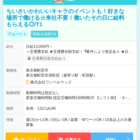
ちいさいかわいいキャラのイベントも！好きな
場所で働ける☆来社不要！働いたその日に給料
もらえる◎/T1
アルバイト
職種未経験OK
日給13,000円～
給与
＋交通費支給 ★交通費全額支給！ ┗案件により規定あり ★日払
いOK！（規定あり） ┗働いたその日に現金GET♪ お仕事後はコ
交通費別途支給あり
ンビニATMから 日払い分を引き落とせます！ 【試用期間】試
用期間なし
東京都町田市
勤務地
東京都町田市原町田（最寄り駅：町田駅）
株式会社ワンベルウッズ
勤務時間は指定なし
勤務時間
変形労働時間制 想定労働時間160時間/月 【シフト例】 ・8：00
～21：00
単発・1日のみOK
期間
週1日からOK / 日払いOK / 副業・WワークOK / 10名以上の大量
特徴
募集
気になる！
応募する
詳細へ