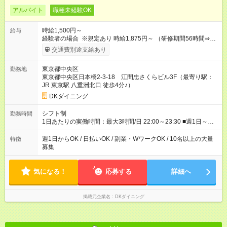
アルバイト
職種未経験OK
時給1,500円～
給与
経験者の場合 ※規定あり 時給1,875円～ （研修期間56時間⇒変
動なし） ■昇給あり（年2回）⇒トレーナーになったら…通常時
交通費別途支給あり
給+300円！ ■食事補助あり⇒1食200円最大 ■友人紹介制度あり
⇒1人紹介につき、最大3万円支給 【試用期間】試用期間なし
東京都中央区
勤務地
東京都中央区日本橋2-3-18 江間忠さくらビル3F（最寄り駅：
JR 東京駅 八重洲北口 徒歩4分♪）
DKダイニング
シフト制
勤務時間
1日あたりの実働時間：最大3時間/日 22:00～23:30 ■週1日～
OK◎ ■1日3時間～OK ■勤務時間の変動の可能性あり ■22時以降
勤務は18歳以上(法令による) ■自由シフト制
週1日からOK / 日払いOK / 副業・WワークOK / 10名以上の大量
特徴
募集
気になる！
応募する
詳細へ
掲載元企業名
DKダイニング