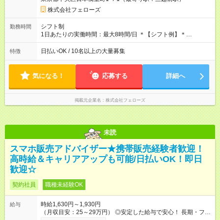
ので、お気軽にご相談ください！ ※2ヶ月の試用期間がありま
す。その間の給与・待遇に変更はありません。 【試用期間】試
株式会社フェローズ
用期間あり 試用期間の長さ：2ヶ月 雇用形態、給与は本採用時
と同じです。
シフト制
勤務時間
1日あたりの実働時間：最大8時間/日 ＊【シフト例】＊
(1) 10:00～19:00 (2) 11:00～20:00 (3) 12:00～21:00 など ◎
いずれも実働8時間・休憩1時間です。中抜けシフトなどはあり
日払いOK / 10名以上の大量募集
特徴
ません。 ◎残業は少なく、月10時間未満です。「残業代で稼ぎ
たい」などあれば相談に応じますのでおっしゃってください！
気になる！
応募する
詳細へ
掲載元企業名
株式会社フェローズ
未読
スマホ販売アドバイザー★携帯販売経験者歓迎！
高時給＆キャリアアップも可能/日払いOK！即日
歓迎☆
契約社員
職種未経験OK
時給1,630円～1,930円
給与
（月収目安：25～29万円） ◎安定した給与で安心！ 長期・フル