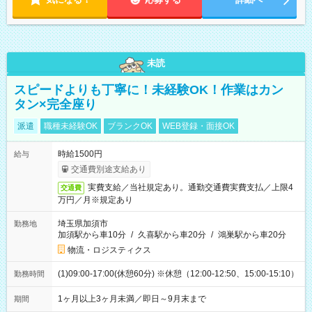
未読
スピードよりも丁寧に！未経験OK！作業はカン
タン×完全座り
派遣
職種未経験OK
ブランクOK
WEB登録・面接OK
時給1500円
給与
交通費別途支給あり
実費支給／当社規定あり。通勤交通費実費支払／上限4
交通費
万円／月※規定あり
埼玉県加須市
勤務地
加須駅から車10分
/
久喜駅から車20分
/
鴻巣駅から車20分
物流・ロジスティクス
(1)09:00-17:00(休憩60分) ※休憩（12:00-12:50、15:00-15:10）
勤務時間
1ヶ月以上3ヶ月未満／即日～9月末まで
期間