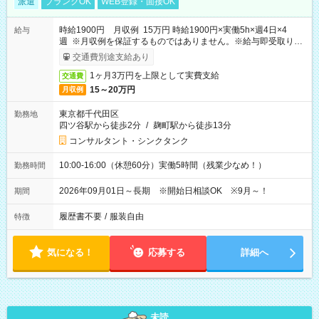
派遣
ブランクOK
WEB登録・面接OK
時給1900円 月収例 15万円 時給1900円×実働5h×週4日×4
給与
週 ※月収例を保証するものではありません。※給与即受取りサ
ービス利用可（利用条件有）
交通費別途支給あり
1ヶ月3万円を上限として実費支給
交通費
15～20万円
月収例
東京都千代田区
勤務地
四ツ谷駅から徒歩2分
/
麹町駅から徒歩13分
コンサルタント・シンクタンク
10:00-16:00（休憩60分）実働5時間（残業少なめ！）
勤務時間
2026年09月01日～長期 ※開始日相談OK ※9月～！
期間
履歴書不要
/
服装自由
特徴
気になる！
応募する
詳細へ
未読