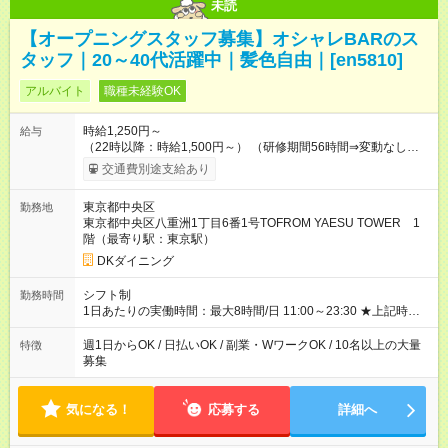
未読
【オープニングスタッフ募集】オシャレBARのス
タッフ｜20～40代活躍中｜髪色自由｜[en5810]
アルバイト
職種未経験OK
時給1,250円～
給与
（22時以降：時給1,500円～） （研修期間56時間⇒変動なし） ■
食事補助あり⇒1食200円 ■友人紹介制度あり⇒1人紹介につき最
交通費別途支給あり
大3万円支給！ 【試用期間】試用期間なし
東京都中央区
勤務地
東京都中央区八重洲1丁目6番1号TOFROM YAESU TOWER 1
階（最寄り駅：東京駅）
DKダイニング
シフト制
勤務時間
1日あたりの実働時間：最大8時間/日 11:00～23:30 ★上記時間
から1日3h～OK ★週1日～OK◎ ※勤務時間の変動の可能性あり
※22時以降勤務は18歳以上(法令による) ■自由シフト制
週1日からOK / 日払いOK / 副業・WワークOK / 10名以上の大量
特徴
募集
気になる！
応募する
詳細へ