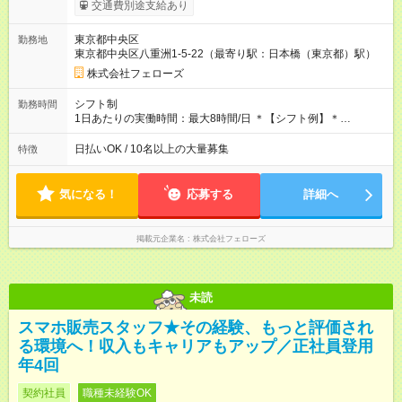
タイムで勤務いただける方にお越しいただきたいと思っていま
交通費別途支給あり
す。シフトが削られることはないので、安定した給与が入りま
す。 ◎日払い・週払いもOK！※規定あり すぐに働きたい、稼ぎ
東京都中央区
勤務地
たいという人もいると思います。このあたりは柔軟に対応する
東京都中央区八重洲1-5-22（最寄り駅：日本橋（東京都）駅）
ので、お気軽にご相談ください！ ※2ヶ月の試用期間がありま
す。その間の給与・待遇に変更はありません。 【試用期間】試
株式会社フェローズ
用期間あり 試用期間の長さ：2ヶ月 雇用形態、給与は本採用時
と同じです。
シフト制
勤務時間
1日あたりの実働時間：最大8時間/日 ＊【シフト例】＊
(1) 10:00～19:00 (2) 11:00～20:00 (3) 12:00～21:00 など ◎
いずれも実働8時間・休憩1時間です。中抜けシフトなどはあり
日払いOK / 10名以上の大量募集
特徴
ません。 ◎残業は少なく、月10時間未満です。「残業代で稼ぎ
たい」などあれば相談に応じますのでおっしゃってください！
気になる！
応募する
詳細へ
掲載元企業名
株式会社フェローズ
未読
スマホ販売スタッフ★その経験、もっと評価され
る環境へ！収入もキャリアもアップ／正社員登用
年4回
契約社員
職種未経験OK