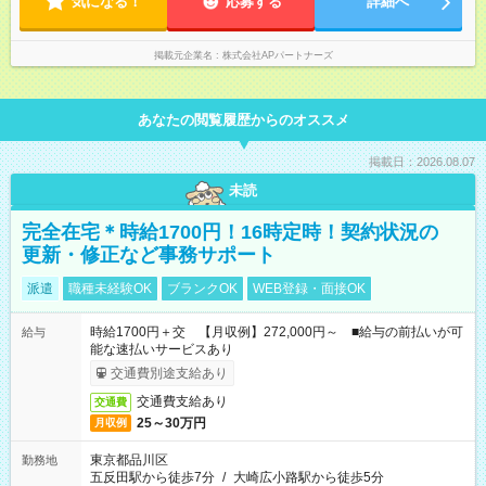
気になる！
応募する
詳細へ
掲載元企業名
株式会社APパートナーズ
あなたの閲覧履歴からのオススメ
掲載日：2026.08.07
未読
完全在宅＊時給1700円！16時定時！契約状況の
更新・修正など事務サポート
派遣
職種未経験OK
ブランクOK
WEB登録・面接OK
時給1700円＋交 【月収例】272,000円～ ■給与の前払いが可
給与
能な速払いサービスあり
交通費別途支給あり
交通費支給あり
交通費
25～30万円
月収例
東京都品川区
勤務地
五反田駅から徒歩7分
/
大崎広小路駅から徒歩5分