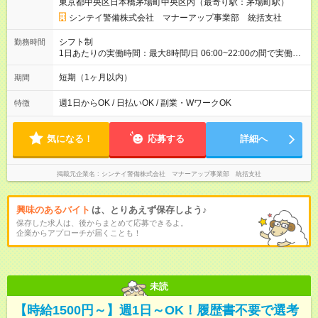
東京都中央区日本橋茅場町中央区内（最寄り駅：茅場町駅）
後、火曜〆翌週水曜支給 【試用期間】試用期間なし
シンテイ警備株式会社 マナーアップ事業部 統括支社
シフト制
勤務時間
1日あたりの実働時間：最大8時間/日 06:00~22:00の間で実働8
時間 8時間で日給11，000円支給 ★週1日～OK！
短期（1ヶ月以内）
期間
週1日からOK / 日払いOK / 副業・WワークOK
特徴
気になる！
応募する
詳細へ
掲載元企業名
シンテイ警備株式会社 マナーアップ事業部 統括支社
興味のあるバイト
は、とりあえず保存しよう♪
保存した求人は、後からまとめて応募できるよ。
企業からアプローチが届くことも！
未読
【時給1500円～】週1日～OK！履歴書不要で選考