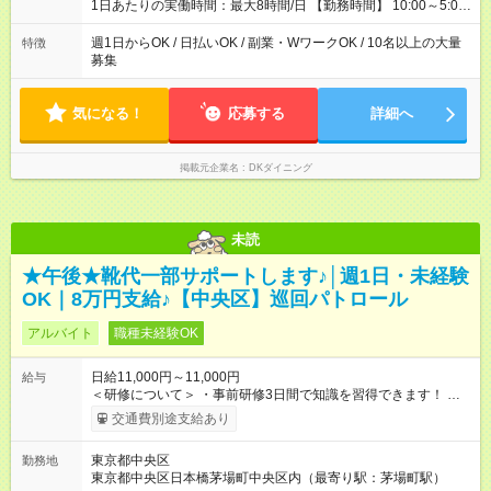
1日あたりの実働時間：最大8時間/日 【勤務時間】 10:00～5:00
※上記時間から1日3時間～/週1日～OK◎ ※22時以降勤務は、18
歳以上(法令による) ■自由シフト制
週1日からOK / 日払いOK / 副業・WワークOK / 10名以上の大量
特徴
募集
気になる！
応募する
詳細へ
掲載元企業名
DKダイニング
未読
★午後★靴代一部サポートします♪│週1日・未経験
OK｜8万円支給♪【中央区】巡回パトロール
アルバイト
職種未経験OK
日給11,000円～11,000円
給与
＜研修について＞ ・事前研修3日間で知識を習得できます！ 座
学研修で警備についてイチからレクチャー◎ スケジュールは3日
交通費別途支給あり
連続でなくてOKです。 ・熟練講師の講義で初めてでも安心！ ◆
研修手当【3万円】支給（1日1万円×3日） 法定研修2万7000円
東京都中央区
勤務地
(3日間21h)＋食事手当3000円(1日あたり1000円) ※1勤務終了
東京都中央区日本橋茅場町中央区内（最寄り駅：茅場町駅）
後、火曜〆翌週水曜支給 【試用期間】試用期間なし