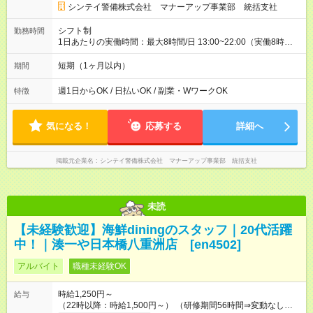
シンテイ警備株式会社 マナーアップ事業部 統括支社
シフト制
勤務時間
1日あたりの実働時間：最大8時間/日 13:00~22:00（実働8時
間） 日給11，000円支給 14:00~23:00（実働8時間） 日給11，
000円支給 ★週1日～OK！
短期（1ヶ月以内）
期間
週1日からOK / 日払いOK / 副業・WワークOK
特徴
気になる！
応募する
詳細へ
掲載元企業名
シンテイ警備株式会社 マナーアップ事業部 統括支社
未読
【未経験歓迎】海鮮diningのスタッフ｜20代活躍
中！｜湊一や日本橋八重洲店 [en4502]
アルバイト
職種未経験OK
時給1,250円～
給与
（22時以降：時給1,500円～） （研修期間56時間⇒変動なし） ■