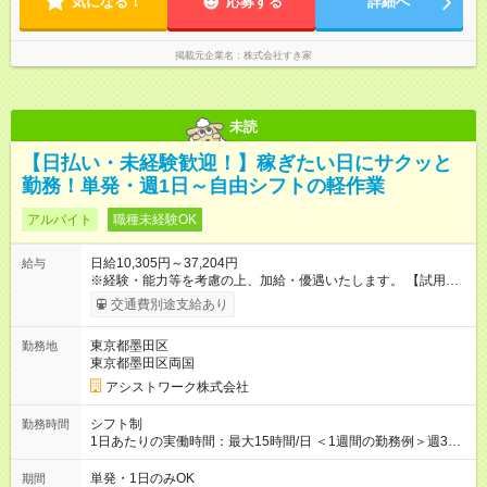
気になる！
応募する
詳細へ
掲載元企業名
株式会社すき家
未読
【日払い・未経験歓迎！】稼ぎたい日にサクッと
勤務！単発・週1日～自由シフトの軽作業
アルバイト
職種未経験OK
日給10,305円～37,204円
給与
※経験・能力等を考慮の上、加給・優遇いたします。 【試用期
間】試用期間なし
交通費別途支給あり
東京都墨田区
勤務地
東京都墨田区両国
アシストワーク株式会社
シフト制
勤務時間
1日あたりの実働時間：最大15時間/日 ＜1週間の勤務例＞週3回
勤務 勤務：月・水・金 休み：火・木・土・日 好きな時にお仕事
可能です！ ※1日あたりの最大実働時間は日勤、夜勤共に勤務し
単発・1日のみOK
期間