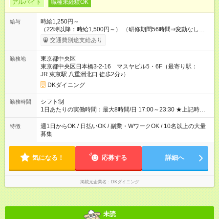
アルバイト
職種未経験OK
時給1,250円～
給与
（22時以降：時給1,500円～） （研修期間56時間⇒変動なし） ■
食事補助あり⇒1食200円 ■友人紹介制度あり⇒1人紹介につき最
交通費別途支給あり
大3万円支給！ 【試用期間】試用期間なし
東京都中央区
勤務地
東京都中央区日本橋3-2-16 マスヤビル5・6F（最寄り駅：
JR 東京駅 八重洲北口 徒歩2分♪）
DKダイニング
シフト制
勤務時間
1日あたりの実働時間：最大8時間/日 17:00～23:30 ★上記時間
から週3日～OK ★1日3h～OK ※22時以降勤務は18歳以上(法令
による) ★自由シフト制
週1日からOK / 日払いOK / 副業・WワークOK / 10名以上の大量
特徴
募集
気になる！
応募する
詳細へ
掲載元企業名
DKダイニング
未読