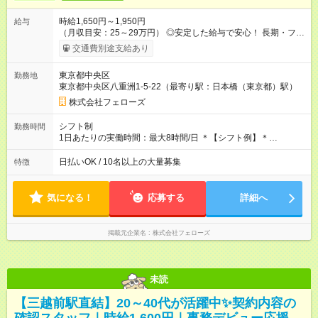
時給1,650円～1,950円
給与
（月収目安：25～29万円） ◎安定した給与で安心！ 長期・フル
タイムで勤務いただける方にお越しいただきたいと思っていま
交通費別途支給あり
す。シフトが削られることはないので、安定した給与が入りま
す。 ◎日払い・週払いもOK！※規定あり すぐに働きたい、稼ぎ
東京都中央区
勤務地
たいという人もいると思います。このあたりは柔軟に対応する
東京都中央区八重洲1-5-22（最寄り駅：日本橋（東京都）駅）
ので、お気軽にご相談ください！ ※2ヶ月の試用期間がありま
す。その間の給与・待遇に変更はありません。 【試用期間】試
株式会社フェローズ
用期間あり 試用期間の長さ：2ヶ月 雇用形態、給与は本採用時
と同じです。
シフト制
勤務時間
1日あたりの実働時間：最大8時間/日 ＊【シフト例】＊
(1) 10:00～19:00 (2) 11:00～20:00 (3) 12:00～21:00 など ◎
いずれも実働8時間・休憩1時間です。中抜けシフトなどはあり
日払いOK / 10名以上の大量募集
特徴
ません。 ◎残業は少なく、月10時間未満です。「残業代で稼ぎ
たい」などあれば相談に応じますのでおっしゃってください！
気になる！
応募する
詳細へ
掲載元企業名
株式会社フェローズ
未読
【三越前駅直結】20～40代が活躍中✨契約内容の