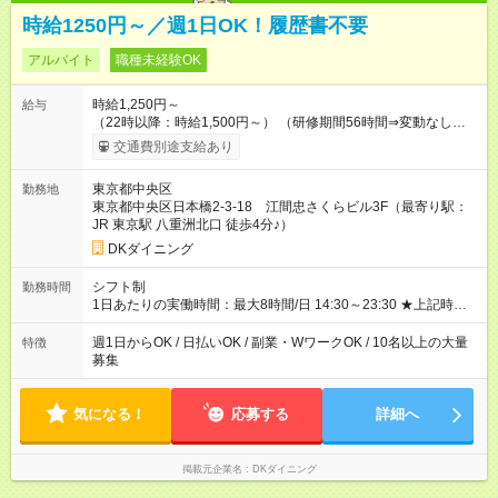
時給1250円～／週1日OK！履歴書不要
アルバイト
職種未経験OK
時給1,250円～
給与
（22時以降：時給1,500円～） （研修期間56時間⇒変動なし） ■
食事補助あり⇒1食200円 ■友人紹介制度あり⇒1人紹介につき最
交通費別途支給あり
大3万円支給！ 【試用期間】試用期間なし
東京都中央区
勤務地
東京都中央区日本橋2-3-18 江間忠さくらビル3F（最寄り駅：
JR 東京駅 八重洲北口 徒歩4分♪）
DKダイニング
シフト制
勤務時間
1日あたりの実働時間：最大8時間/日 14:30～23:30 ★上記時間
から3時間／日～OK ★週1日～OK ※勤務時間の変動の可能性あ
り ※22時以降勤務は18歳以上(法令による) ★自己申告の自由シ
週1日からOK / 日払いOK / 副業・WワークOK / 10名以上の大量
特徴
フト制
募集
気になる！
応募する
詳細へ
掲載元企業名
DKダイニング