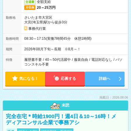
全額支給
交通費
20～25万円
月収例
さいたま市大宮区
勤務地
大宮(埼玉県)駅から徒歩3分
事務代行業
08:30～17:15(実働7時間45分 休憩1時間)
勤務時間
2026年08月下旬～長期 ※8月～！
期間
履歴書不要
/
40～50代活躍中
/
服装自由
/
電話対応なし
/
パソ
特徴
コンスキル不要
気になる！
応募する
詳細へ
掲載日：2026.08.06
未読
完全在宅＊時給1900円！週4日＆10～16時！メ
ディアコンサル企業で事務アシ