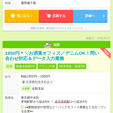
履歴書不要
特徴
気になる！
応募する
詳細へ
掲載元企業名
株式会社リクルートスタッフィング
掲載日：2026.08.07
未読
NEW
1850円＊＼お洒落オフィス／デニムOK！問い
合わせ対応＆データ入力業務
派遣
職種未経験OK
ブランクOK
WEB登録・面接OK
時給1850円～1900円
給与
交通費別途支給あり
全額支給
交通費
東京都中央区
勤務地
茅場町駅から徒歩6分
/
水天宮前駅
から徒歩4分
○●書類保管や管理など！バックオフィス業務などを行ってい
る企業●○