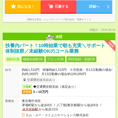
気になる！
応募する
詳細へ
掲載元企業名
ヒューマンリソシア株式会社 関東オフィス
掲載日：2026.08.06
未読
NEW
扶養内パート！10時始業で朝も充実＼サポート
体制抜群／未経験OKのコール業務
契約社員
職種未経験OK
ブランクOK
WEB登録・面接OK
時給1,510円 研修時給1,510円 ※月収例：月11日勤務の場合/
給与
約85,000円 月13日勤務の場合/約100,000円
交通費別途支給あり
◆交通費全額支給（規定あり）
交通費
5～10万円
月収例
東京都中央区
勤務地
茅場町駅から徒歩8分
/
八丁堀(東京都)駅から徒歩6分
/
水天宮前駅
から徒歩12分
エム・ユー・コミュニケーションズ株式会社