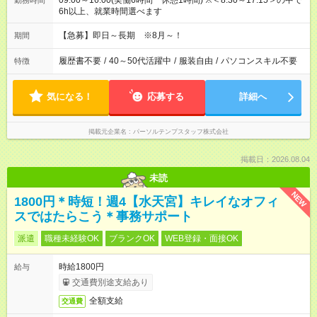
09:00～16:00(実働6時間 休憩1時間) ※＜8:30～17:15＞の中で
勤務時間
6h以上、就業時間選べます
【急募】即日～長期 ※8月～！
期間
履歴書不要
/
40～50代活躍中
/
服装自由
/
パソコンスキル不要
特徴
気になる！
応募する
詳細へ
掲載元企業名
パーソルテンプスタッフ株式会社
掲載日：2026.08.04
未読
NEW
1800円＊時短！週4【水天宮】キレイなオフィ
スではたらこう＊事務サポート
派遣
職種未経験OK
ブランクOK
WEB登録・面接OK
時給1800円
給与
交通費別途支給あり
全額支給
交通費