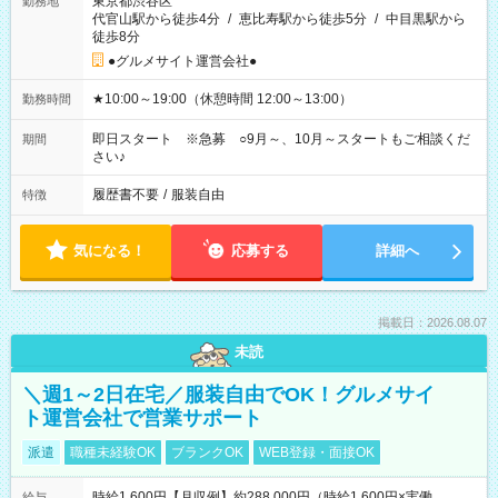
東京都渋谷区
勤務地
代官山駅から徒歩4分
/
恵比寿駅から徒歩5分
/
中目黒駅から
徒歩8分
●グルメサイト運営会社●
★10:00～19:00（休憩時間 12:00～13:00）
勤務時間
即日スタート ※急募 ○9月～、10月～スタートもご相談くだ
期間
さい♪
履歴書不要
/
服装自由
特徴
気になる！
応募する
詳細へ
掲載日：2026.08.07
未読
＼週1～2日在宅／服装自由でOK！グルメサイ
ト運営会社で営業サポート
派遣
職種未経験OK
ブランクOK
WEB登録・面接OK
時給1,600円【月収例】約288,000円（時給1,600円×実働
給与