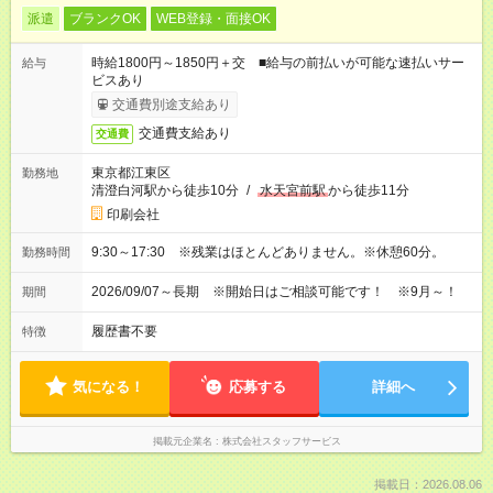
派遣
ブランクOK
WEB登録・面接OK
時給1800円～1850円＋交 ■給与の前払いが可能な速払いサー
給与
ビスあり
交通費別途支給あり
交通費支給あり
交通費
東京都江東区
勤務地
清澄白河駅から徒歩10分
/
水天宮前駅
から徒歩11分
印刷会社
9:30～17:30 ※残業はほとんどありません。※休憩60分。
勤務時間
2026/09/07～長期 ※開始日はご相談可能です！ ※9月～！
期間
履歴書不要
特徴
気になる！
応募する
詳細へ
掲載元企業名
株式会社スタッフサービス
掲載日：2026.08.06