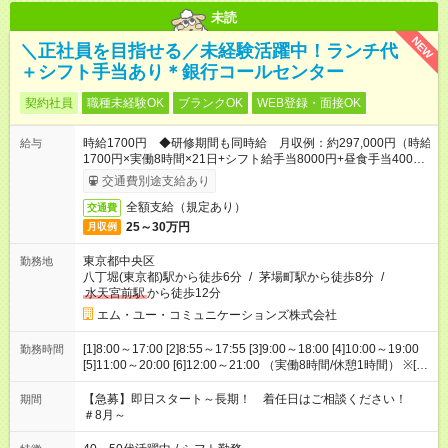
未読
NEW
＼正社員を目指せる／未経験活躍中！ランチ代
＋シフト手当あり＊銀行コールセンター
契約社員
職種未経験OK
ブランクOK
WEB登録・面接OK
時給1700円 ◆研修期間も同時給 月収例：約297,000円（時給
給与
1700円×実働8時間×21日+シフト給手当8000円+昼食手当4000
円） ※土日祝または遅番勤務に1日1000円シフト給手当あり
交通費別途支給あり
全額支給（規定あり）
交通費
25～30万円
月収例
東京都中央区
勤務地
八丁堀(東京都)駅から徒歩6分
/
茅場町駅から徒歩8分
/
水天宮前駅
から徒歩12分
エム・ユー・コミュニケーションズ株式会社
[1]8:00～17:00 [2]8:55～17:55 [3]9:00～18:00 [4]10:00～19:00
勤務時間
[5]11:00～20:00 [6]12:00～21:00 （実働8時間/休憩1時間） ※[2]
～[6]は必須、[1]は応相談 ※土日祝の出勤は月3日程度 ※遅番は月
5日程度 ◆研修期間： 着任後2日間は座学、その後は現場での
【急募】即日スタート～長期！ 着任日はご相談ください！
期間
OJT研修 【平日】8:55～17:55 （実働8時間/休憩1時間）
＃8月～