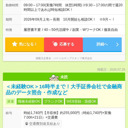
09:00～17:00(実働7時間 休憩1時間) ※9:30～17:00の間で週20
勤務時間
時間以上であれば時短相談OK！
2026年09月上旬～長期 10月開始も相談OK！ ※9月～！
期間
履歴書不要
/
40～50代活躍中
/
副業・WワークOK
/
服装自由
特徴
気になる！
応募する
詳細へ
掲載元企業名
パーソルテンプスタッフ株式会社
掲載日：2026.07.29
未読
＜未経験OK＞16時半まで！大手証券会社で金融商
品のデータ照合・作成など
派遣
職種未経験OK
ブランクOK
WEB登録・面接OK
時給1,740円【月収例】約255,000円（時給1,740円×実働
給与
7.00h×21日）+交通費
交通費別途支給あり