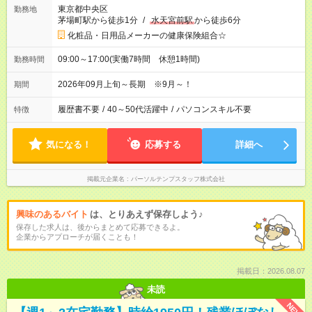
東京都中央区
勤務地
茅場町駅から徒歩1分
/
水天宮前駅
から徒歩6分
化粧品・日用品メーカーの健康保険組合☆
09:00～17:00(実働7時間 休憩1時間)
勤務時間
2026年09月上旬～長期 ※9月～！
期間
履歴書不要
/
40～50代活躍中
/
パソコンスキル不要
特徴
気になる！
応募する
詳細へ
掲載元企業名
パーソルテンプスタッフ株式会社
興味のあるバイト
は、とりあえず保存しよう♪
保存した求人は、後からまとめて応募できるよ。
企業からアプローチが届くことも！
掲載日：2026.08.07
未読
NEW