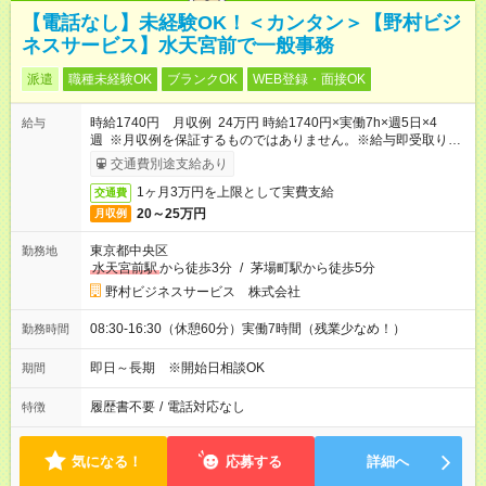
【電話なし】未経験OK！＜カンタン＞【野村ビジ
ネスサービス】水天宮前で一般事務
派遣
職種未経験OK
ブランクOK
WEB登録・面接OK
時給1740円 月収例 24万円 時給1740円×実働7h×週5日×4
給与
週 ※月収例を保証するものではありません。※給与即受取りサ
ービス利用可（利用条件有）
交通費別途支給あり
1ヶ月3万円を上限として実費支給
交通費
20～25万円
月収例
東京都中央区
勤務地
水天宮前駅
から徒歩3分
/
茅場町駅から徒歩5分
野村ビジネスサービス 株式会社
08:30-16:30（休憩60分）実働7時間（残業少なめ！）
勤務時間
即日～長期 ※開始日相談OK
期間
履歴書不要
/
電話対応なし
特徴
気になる！
応募する
詳細へ