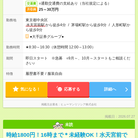
○通勤交通費の支給あり（当社規定による）
交通費
25～30万円
月収例
東京都中央区
勤務地
水天宮前駅
から徒歩4分
/
茅場町駅から徒歩9分
/
人形町駅か
ら徒歩9分
●大手証券グループ●
★8:30～16:30（休憩時間 12:00～13:00）
勤務時間
即日スタート ※急募 ○9月～、10月～スタートもご相談くだ
期間
さい♪
履歴書不要
/
服装自由
特徴
気になる！
応募する
詳細へ
掲載元企業名
ヒューマンリソシア株式会社
掲載日：2026.07.27
未読
時給1800円！16時まで＊未経験OK！水天宮前で