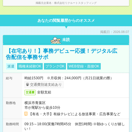
掲載元企業名
株式会社リクルートスタッフィング
あなたの閲覧履歴からのオススメ
掲載日：2026.08.07
未読
【在宅あり！】事務デビュー応援！デジタル広
告配信を事務サポ
派遣
職種未経験OK
ブランクOK
WEB登録・面接OK
時給1530円 ※月収例：244,000円（月21日就業の際）
給与
交通費別途支給あり
全額支給
交通費
横浜市青葉区
勤務地
市が尾駅から徒歩10分
【有名・大手】有線テレビによる放送事業・広告事業など
09:15～18:00(実働7時間45分 休憩1時間) ※朝ゆっくりが嬉し
勤務時間
い！