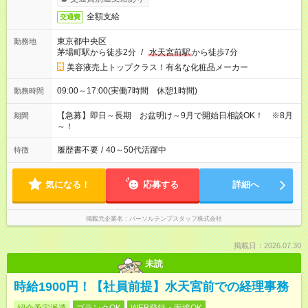
全額支給
交通費
東京都中央区
勤務地
茅場町駅から徒歩2分
/
水天宮前駅
から徒歩7分
美容液売上トップクラス！有名な化粧品メーカー
09:00～17:00(実働7時間 休憩1時間)
勤務時間
【急募】即日～長期 お盆明け～9月で開始日相談OK！ ※8月
期間
～！
履歴書不要
/
40～50代活躍中
特徴
気になる！
応募する
詳細へ
掲載元企業名
パーソルテンプスタッフ株式会社
掲載日：2026.07.30
未読
時給1900円！【社員前提】水天宮前での経理事務