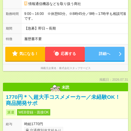
情報通信機器などを取り扱う商社
9:00～16:00 ※休憩60分。※8時45分／9時～17時半も相談可能
勤務時間
です。
【急募】即日～長期
期間
履歴書不要
特徴
気になる！
応募する
詳細へ
掲載元企業名
株式会社スタッフサービス
掲載日：2026.07.31
未読
1770円＊＼超大手コスメメーカー／未経験OK！
商品開発サポ
派遣
WEB登録・面接OK
時給1770円
給与
交通費別途支給あり