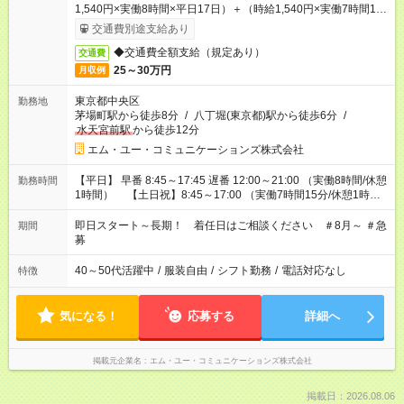
1,540円×実働8時間×平日17日）＋（時給1,540円×実働7時間15
分×土日祝4日）+昼食手当4,000円
交通費別途支給あり
◆交通費全額支給（規定あり）
交通費
25～30万円
月収例
東京都中央区
勤務地
茅場町駅から徒歩8分
/
八丁堀(東京都)駅から徒歩6分
/
水天宮前駅
から徒歩12分
エム・ユー・コミュニケーションズ株式会社
【平日】 早番 8:45～17:45 遅番 12:00～21:00 （実働8時間/休憩
勤務時間
1時間） 【土日祝】8:45～17:00 （実働7時間15分/休憩1時
間） ●研修期間：1～2ヶ月 【平日】8:45～17:45 （実働8時間/休
憩1時間）
即日スタート～長期！ 着任日はご相談ください ＃8月～ ＃急
期間
募
40～50代活躍中
/
服装自由
/
シフト勤務
/
電話対応なし
特徴
気になる！
応募する
詳細へ
掲載元企業名
エム・ユー・コミュニケーションズ株式会社
掲載日：2026.08.06