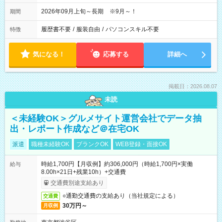
2026年09月上旬～長期 ※9月～！
期間
履歴書不要
/
服装自由
/
パソコンスキル不要
特徴
気になる！
応募する
詳細へ
掲載日：2026.08.07
未読
＜未経験OK＞グルメサイト運営会社でデータ抽
出・レポート作成など＠在宅OK
派遣
職種未経験OK
ブランクOK
WEB登録・面接OK
時給1,700円【月収例】約306,000円（時給1,700円×実働
給与
8.00h×21日+残業10h）+交通費
交通費別途支給あり
○通勤交通費の支給あり（当社規定による）
交通費
30万円～
月収例