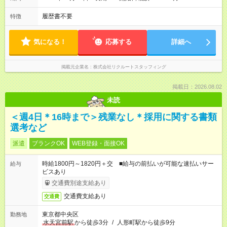
履歴書不要
特徴
気になる！
応募する
詳細へ
掲載元企業名
株式会社リクルートスタッフィング
掲載日：2026.08.02
未読
＜週4日＊16時まで＞残業なし＊採用に関する書類
選考など
派遣
ブランクOK
WEB登録・面接OK
時給1800円～1820円＋交 ■給与の前払いが可能な速払いサー
給与
ビスあり
交通費別途支給あり
交通費支給あり
交通費
東京都中央区
勤務地
水天宮前駅
から徒歩3分
/
人形町駅から徒歩9分