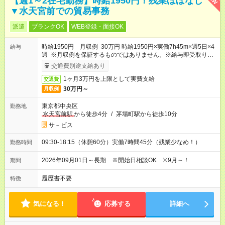
【週1～2在宅勤務】時給1950円！残業ほぼなし
▼水天宮前での貿易事務
派遣
ブランクOK
WEB登録・面接OK
時給1950円 月収例 30万円 時給1950円×実働7h45m×週5日×4
給与
週 ※月収例を保証するものではありません。※給与即受取りサ
ービス利用可（利用条件有）
交通費別途支給あり
1ヶ月3万円を上限として実費支給
交通費
30万円～
月収例
東京都中央区
勤務地
水天宮前駅
から徒歩4分
/
茅場町駅から徒歩10分
サ－ビス
09:30-18:15（休憩60分）実働7時間45分（残業少なめ！）
勤務時間
2026年09月01日～長期 ※開始日相談OK ※9月～！
期間
履歴書不要
特徴
気になる！
応募する
詳細へ