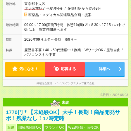
東京都中央区
勤務地
水天宮前駅
から徒歩4分
/
茅場町駅から徒歩9分
医薬品・メディカル関連製品企画・提案
09:00～17:00(実働7時間 休憩1時間) ※＜8:30～17:15＞の中で
勤務時間
6h以上、就業時間選べます
2026年09月上旬～長期 ※9月～！
期間
履歴書不要
/
40～50代活躍中
/
副業・WワークOK
/
服装自由
/
特徴
パソコンスキル不要
気になる！
応募する
詳細へ
掲載元企業名
パーソルテンプスタッフ株式会社
掲載日：2026.08.03
未読
1770円＊【未経験OK】大手！長期！商品開発サ
ポ！残業なし！17時定時
派遣
職種未経験OK
ブランクOK
WEB登録・面接OK