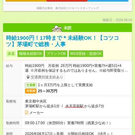
掲載元企業名
株式会社リクルートスタッフィング
掲載日：2026.08.03
未読
時給1900円！17時まで＊未経験OK！【コツコ
ツ】茅場町で総務・人事
派遣
職種未経験OK
ブランクOK
WEB登録・面接OK
時給1900円 月収例 26万円 時給1900円×実働7h×週5日×4
給与
週 ※月収例を保証するものではありません。※給与即受取りサ
ービス利用可（利用条件有）
交通費別途支給あり
1ヶ月3万円を上限として実費支給
交通費
25～30万円
月収例
東京都中央区
勤務地
茅場町駅から徒歩1分
/
水天宮前駅
から徒歩7分
メーカー
09:00-17:00（休憩60分）実働7時間（残業少なめ！）
勤務時間
2026年08月17日～長期 ※開始日相談OK ※8月～！
期間