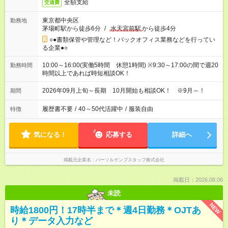
全額支給
交通費
東京都中央区
勤務地
茅場町駅から徒歩6分
/
水天宮前駅
から徒歩4分
○●書類保管や管理など！バックオフィス業務などを行ってい
る企業●○
10:00～16:00(実働5時間 休憩1時間) ※9:30～17:00の間で週20
勤務時間
時間以上であれば時短相談OK！
2026年09月上旬～長期 10月開始も相談OK！ ※9月～！
期間
履歴書不要
/
40～50代活躍中
/
服装自由
特徴
気になる！
応募する
詳細へ
掲載元企業名
パーソルテンプスタッフ株式会社
掲載日：2026.08.06
未読
NEW
時給1800円！17時半まで＊週4日勤務＊OJTあ
り＊データ入力など