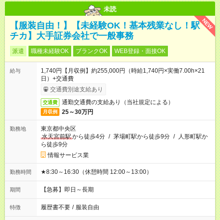
未読
NEW
【服装自由！】【未経験OK！基本残業なし！駅
チカ】大手証券会社で一般事務
派遣
職種未経験OK
ブランクOK
WEB登録・面接OK
1,740円【月収例】約255,000円（時給1,740円×実働7.00h×21
給与
日）+交通費
交通費別途支給あり
通勤交通費の支給あり（当社規定による）
交通費
25～30万円
月収例
東京都中央区
勤務地
水天宮前駅
から徒歩4分
/
茅場町駅から徒歩9分
/
人形町駅か
ら徒歩9分
情報サービス業
★8:30～16:30（休憩時間 12:00～13:00）
勤務時間
【急募】即日～長期
期間
履歴書不要
/
服装自由
特徴