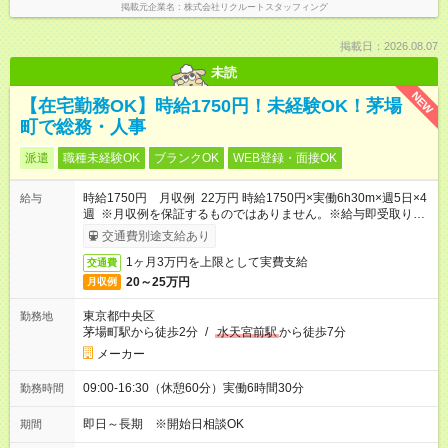
掲載元企業名
株式会社リクルートスタッフィング
掲載日：2026.08.07
未読
NEW
【在宅勤務OK】時給1750円！未経験OK！茅場
町で総務・人事
派遣
職種未経験OK
ブランクOK
WEB登録・面接OK
時給1750円 月収例 22万円 時給1750円×実働6h30m×週5日×4
給与
週 ※月収例を保証するものではありません。※給与即受取りサ
ービス利用可（利用条件有）
交通費別途支給あり
1ヶ月3万円を上限として実費支給
交通費
20～25万円
月収例
東京都中央区
勤務地
茅場町駅から徒歩2分
/
水天宮前駅
から徒歩7分
メーカー
09:00-16:30（休憩60分）実働6時間30分
勤務時間
即日～長期 ※開始日相談OK
期間