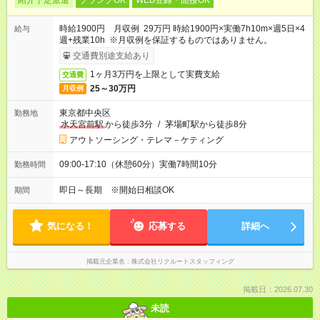
紹介予定派遣
ブランクOK
WEB登録・面接OK
時給1900円 月収例 29万円 時給1900円×実働7h10m×週5日×4
給与
週+残業10h ※月収例を保証するものではありません。
交通費別途支給あり
1ヶ月3万円を上限として実費支給
交通費
25～30万円
月収例
東京都中央区
勤務地
水天宮前駅
から徒歩3分
/
茅場町駅から徒歩8分
アウトソーシング・テレマ－ケティング
09:00-17:10（休憩60分）実働7時間10分
勤務時間
即日～長期 ※開始日相談OK
期間
気になる！
応募する
詳細へ
掲載元企業名
株式会社リクルートスタッフィング
掲載日：2026.07.30
未読