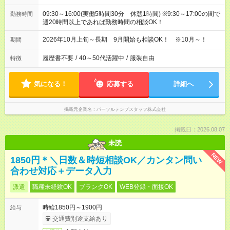
09:30～16:00(実働5時間30分 休憩1時間) ※9:30～17:00の間で
勤務時間
週20時間以上であれば勤務時間の相談OK！
2026年10月上旬～長期 9月開始も相談OK！ ※10月～！
期間
履歴書不要
/
40～50代活躍中
/
服装自由
特徴
気になる！
応募する
詳細へ
掲載元企業名
パーソルテンプスタッフ株式会社
掲載日：2026.08.07
未読
NEW
1850円＊＼日数＆時短相談OK／カンタン問い
合わせ対応＋データ入力
派遣
職種未経験OK
ブランクOK
WEB登録・面接OK
時給1850円～1900円
給与
交通費別途支給あり