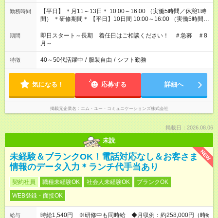
【平日】 ＊月11～13日＊ 10:00～16:00 （実働5時間／休憩1時
勤務時間
間） ＊研修期間＊ 【平日】10日間 10:00～16:00 （実働5時間/
休憩1時間）
即日スタート～長期 着任日はご相談ください！ ＃急募 ＃8
期間
月～
40～50代活躍中
/
服装自由
/
シフト勤務
特徴
気になる！
応募する
詳細へ
掲載元企業名
エム・ユー・コミュニケーションズ株式会社
掲載日：2026.08.06
未読
NEW
未経験＆ブランクOK！電話対応なし＆お客さま
情報のデータ入力＊ランチ代手当あり
契約社員
職種未経験OK
社会人未経験OK
ブランクOK
WEB登録・面接OK
時給1,540円 ※研修中も同時給 ◆月収例：約258,000円（時給
給与