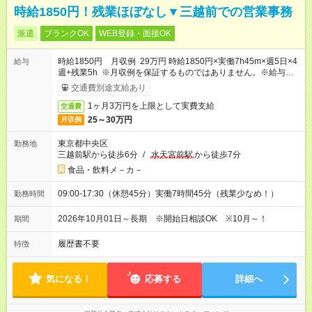
時給1850円！残業ほぼなし▼三越前での営業事務
派遣
ブランクOK
WEB登録・面接OK
時給1850円 月収例 29万円 時給1850円×実働7h45m×週5日×4
給与
週+残業5h ※月収例を保証するものではありません。※給与即受
取りサービス利用可（利用条件有）
交通費別途支給あり
1ヶ月3万円を上限として実費支給
交通費
25～30万円
月収例
東京都中央区
勤務地
三越前駅から徒歩6分
/
水天宮前駅
から徒歩7分
食品・飲料メ－カ－
09:00-17:30（休憩45分）実働7時間45分（残業少なめ！）
勤務時間
2026年10月01日～長期 ※開始日相談OK ※10月～！
期間
履歴書不要
特徴
気になる！
応募する
詳細へ