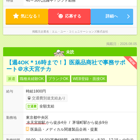
40～50代活躍中
/
シフト勤務
特徴
気になる！
応募する
詳細へ
掲載元企業名
エム・ユー・コミュニケーションズ株式会社
掲載日：2026.08.05
未読
NEW
【週4OK＊16時まで！】医薬品商社で事務サポ
ート＠水天宮チカ
派遣
職種未経験OK
ブランクOK
WEB登録・面接OK
時給1800円
給与
交通費別途支給あり
全額支給
交通費
東京都中央区
勤務地
水天宮前駅
から徒歩4分
/
茅場町駅から徒歩9分
医薬品・メディカル関連製品企画・提案