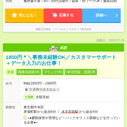
履歴書不要
/
40～50代活躍中
/
副業・WワークOK
/
服装自由
特徴
気になる！
応募する
詳細へ
掲載元企業名
パーソルテンプスタッフ株式会社
掲載日：2026.07.29
未読
1850円＊＼事務未経験OK／カスタマーサポート
＋データ入力のお仕事！
派遣
職種未経験OK
ブランクOK
WEB登録・面接OK
時給1850円～1900円
給与
交通費別途支給あり
全額支給
交通費
東京都中央区
勤務地
茅場町駅から徒歩6分
/
水天宮前駅
から徒歩4分
○●書類保管や管理など！バックオフィス業務などを行ってい
る企業●○