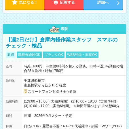
気になる！
応募する
詳細へ
未読
【週2日だけ】倉庫内軽作業スタッフ スマホの
チェック・検品
派遣
職種未経験OK
ブランクOK
WEB登録・面接OK
時給1400円 ※実働8時間を超える勤務、22時～翌5時勤務の場
給与
合25％割増：時給1750円
千葉県船橋市
勤務地
南船橋駅から徒歩10分程度
スマートフォンを取り扱う倉庫
(1)9:00～18:00（実働8時間） (2)10:00～18:00（実働7時間）
勤務時間
(3)10:00～17:00（実働6時間） ※時間帯選べます ※休憩60分
長期 2026年9月スタート予定
期間
日払いOK
/
履歴書不要
/
40～50代活躍中
/
副業・WワークOK
/
特徴