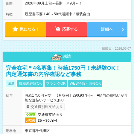
2026年09月上旬～長期 ※9月～！
期間
履歴書不要
/
40～50代活躍中
/
服装自由
特徴
気になる！
応募する
詳細へ
掲載日：2026.08.07
未読
完全在宅＊4名募集！時給1750円！未経験OK！
内定通知書の内容確認など事務
派遣
職種未経験OK
ブランクOK
WEB登録・面接OK
時給1750円＋交 【月収例】290,937円～ ■給与の前払いが可
給与
能な速払いサービスあり
交通費別途支給あり
交通費支給あり
交通費
25～30万円
月収例
東京都千代田区
勤務地