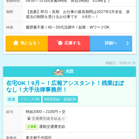
09:00～15:00(実働5時間 休憩1時間) #15時まで
勤務時間
【急募】即日～長期 お仕事の最長期間は2027年3月末迄 派
期間
遣法の制限を受けるお仕事です ※8月～！
履歴書不要
/
40～50代活躍中
/
副業・WワークOK
特徴
気になる！
応募する
詳細へ
掲載日：2026.07.31
未読
在宅OK！9月～！広報アシスタント！残業ほぼ
なし！大手法律事務所！
派遣
ブランクOK
WEB登録・面接OK
時給2000～2100円＋交
給与
交通費別途支給あり
通勤交通費支給
交通費
東京都千代田区
勤務地