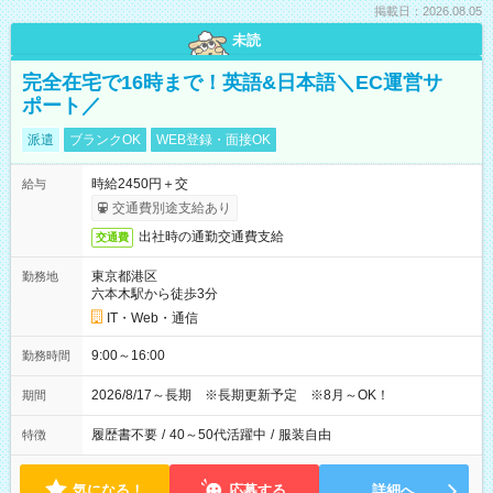
掲載日：2026.08.05
未読
完全在宅で16時まで！英語&日本語＼EC運営サ
ポート／
派遣
ブランクOK
WEB登録・面接OK
時給2450円＋交
給与
交通費別途支給あり
出社時の通勤交通費支給
交通費
東京都港区
勤務地
六本木駅から徒歩3分
IT・Web・通信
9:00～16:00
勤務時間
2026/8/17～長期 ※長期更新予定 ※8月～OK！
期間
履歴書不要
/
40～50代活躍中
/
服装自由
特徴
気になる！
応募する
詳細へ