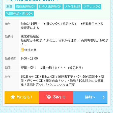
派遣
職種未経験OK
社会人未経験OK
大学生歓迎
ブランクOK
WEB登録・面接OK
時給1414円～ ▼日払いOK（規定あり） ■初勤務手当あり
給与
※規定による
東京都新宿区
勤務地
新宿駅から徒歩
/
新宿三丁目駅から徒歩
/
高田馬場駅から徒歩
/
…
物流企業
9:00～18:00
勤務時間
即日～OK！ 1日～働けます＾＾（規定あり）
期間
週1日からOK
/
日払いOK
/
履歴書不要
/
40～50代活躍中
/
副
特徴
業・WワークOK
/
服装自由
/
シフト勤務
/
10名以上の大量募
集
/
電話対応なし
/
パソコンスキル不要
気になる！
応募する
詳細へ