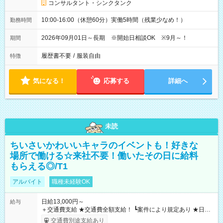
コンサルタント・シンクタンク
10:00-16:00（休憩60分）実働5時間（残業少なめ！）
勤務時間
2026年09月01日～長期 ※開始日相談OK ※9月～！
期間
履歴書不要
/
服装自由
特徴
気になる！
応募する
詳細へ
未読
ちいさいかわいいキャラのイベントも！好きな
場所で働ける☆来社不要！働いたその日に給料
もらえる◎/T1
アルバイト
職種未経験OK
日給13,000円～
給与
＋交通費支給 ★交通費全額支給！ ┗案件により規定あり ★日払
いOK！（規定あり） ┗働いたその日に現金GET♪ お仕事後はコ
交通費別途支給あり