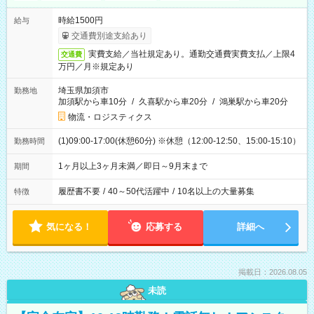
時給1500円
給与
交通費別途支給あり
実費支給／当社規定あり。通勤交通費実費支払／上限4
交通費
万円／月※規定あり
埼玉県加須市
勤務地
加須駅から車10分
/
久喜駅から車20分
/
鴻巣駅から車20分
物流・ロジスティクス
(1)09:00-17:00(休憩60分) ※休憩（12:00-12:50、15:00-15:10）
勤務時間
1ヶ月以上3ヶ月未満／即日～9月末まで
期間
履歴書不要
/
40～50代活躍中
/
10名以上の大量募集
特徴
気になる！
応募する
詳細へ
掲載日：2026.08.05
未読