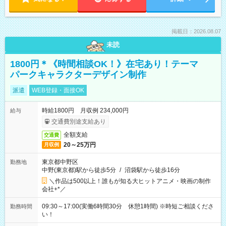
掲載日：2026.08.07
未読
1800円＊《時間相談OK！》在宅あり！テーマ
パークキャラクターデザイン制作
派遣
WEB登録・面接OK
時給1800円 月収例 234,000円
給与
交通費別途支給あり
全額支給
交通費
20～25万円
月収例
東京都中野区
勤務地
中野(東京都)駅から徒歩5分
/
沼袋駅から徒歩16分
＼作品は500以上！誰もが知る大ヒットアニメ・映画の制作
会社+*／
09:30～17:00(実働6時間30分 休憩1時間) ※時短ご相談くださ
勤務時間
い！