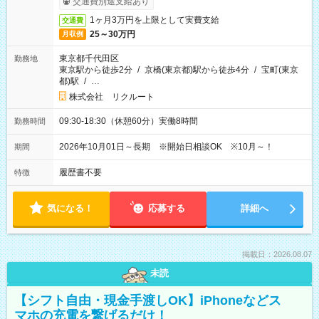
交通費別途支給あり
1ヶ月3万円を上限として実費支給
交通費
25～30万円
月収例
東京都千代田区
勤務地
東京駅から徒歩2分
/
京橋(東京都)駅から徒歩4分
/
宝町(東京
都)駅
/
…
株式会社 リクルート
09:30-18:30（休憩60分）実働8時間
勤務時間
2026年10月01日～長期 ※開始日相談OK ※10月～！
期間
履歴書不要
特徴
気になる！
応募する
詳細へ
掲載日：2026.08.07
未読
【シフト自由・現金手渡しOK】iPhoneなどス
マホの充電を繋げるだけ！