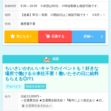
9:30～18:30 ※休憩は60分。※時短勤務も相談可能です。
勤務時間
【急募】即日～長期 ※開始日はご相談可能です！ ※8月～！
期間
履歴書不要
特徴
気になる！
応募する
詳細へ
未読
ちいさいかわいいキャラのイベントも！好きな
場所で働ける☆来社不要！働いたその日に給料
もらえる◎/T1
アルバイト
職種未経験OK
日給13,000円～
給与
＋交通費支給 ★交通費全額支給！ ┗案件により規定あり ★日払
いOK！（規定あり） ┗働いたその日に現金GET♪ お仕事後はコ
交通費別途支給あり
ンビニATMから 日払い分を引き落とせます！ 【試用期間】試