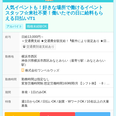
人気イベントも！好きな場所で働けるイベント
スタッフ☆来社不要！働いたその日に給料もら
える日払い/T1
アルバイト
職種未経験OK
日給13,000円～
給与
＋交通費支給 ★交通費全額支給！ ┗案件により規定あり ★日払
いOK！（規定あり） ┗働いたその日に現金GET♪ お仕事後はコ
交通費別途支給あり
ンビニATMから 日払い分を引き落とせます！ 【試用期間】試
用期間なし
横浜市西区
勤務地
神奈川県横浜市西区みなとみらい（最寄り駅：みなとみらい
駅）
株式会社ワンベルウッズ
勤務時間は指定なし
勤務時間
変形労働時間制 想定労働時間160時間/月 【シフト例】 ・8：00
～21：00
単発・1日のみOK
期間
週1日からOK / 日払いOK / 副業・WワークOK / 10名以上の大量
特徴
募集