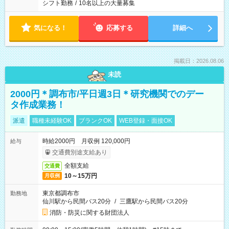
シフト勤務
/
10名以上の大量募集
気になる！
応募する
詳細へ
掲載日：2026.08.06
未読
2000円＊調布市/平日週3日＊研究機関でのデー
タ作成業務！
派遣
職種未経験OK
ブランクOK
WEB登録・面接OK
時給2000円 月収例 120,000円
給与
交通費別途支給あり
全額支給
交通費
10～15万円
月収例
東京都調布市
勤務地
仙川駅から民間バス20分
/
三鷹駅から民間バス20分
消防・防災に関する財団法人