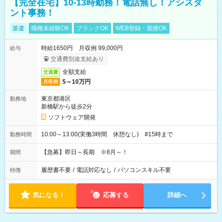
【完全在宅】10-13時勤務！電話無し！アシスタ
ント事務！
派遣
職種未経験OK
ブランクOK
WEB登録・面接OK
時給1650円 月収例 99,000円
給与
交通費別途支給あり
全額支給
交通費
5～10万円
月収例
東京都港区
勤務地
新橋駅から徒歩2分
ソフトウェア開発
10:00～13:00(実働3時間 休憩なし) #15時まで
勤務時間
【急募】即日～長期 ※8月～！
期間
履歴書不要
/
電話対応なし
/
パソコンスキル不要
特徴
気になる！
応募する
詳細へ