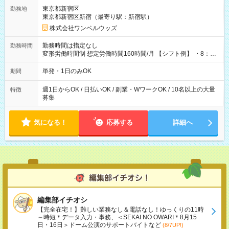
用期間なし
東京都新宿区
勤務地
東京都新宿区新宿（最寄り駅：新宿駅）
株式会社ワンベルウッズ
勤務時間は指定なし
勤務時間
変形労働時間制 想定労働時間160時間/月 【シフト例】 ・8：00
～21：00
単発・1日のみOK
期間
週1日からOK / 日払いOK / 副業・WワークOK / 10名以上の大量
特徴
募集
気になる！
応募する
詳細へ
編集部イチオシ
【完全在宅！】難しい業務なし＆電話なし！ゆっくりの11時
～時短＊データ入力・事務、＜SEKAI NO OWARI＊8月15
日・16日＞ドーム公演のサポートバイトなど
(8/7UP!)