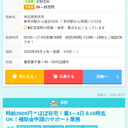
全額支給
交通費
20～25万円
月収例
埼玉県所沢市
勤務地
東所沢駅から徒歩10分
/
所沢駅から民間バス12分
■文芸資料の収集・保存・展示をおこなっています
09:00～17:00(実働7時間 休憩1時間) ※10時～18時もご相談OK
勤務時間
です！
2026年09月上旬～長期 ※9月～！
期間
履歴書不要
/
40～50代活躍中
特徴
気になる！
応募する
詳細へ
掲載日：2026.08.07
未読
時給2600円＊ほぼ在宅！週3～4日＆16時迄
OK！補助金申請のサポート業務