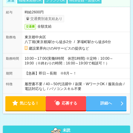
派遣
職種未経験OK
ブランクOK
WEB登録・面接OK
時給2600円
給与
交通費別途支給あり
全額支給
交通費
東京都中央区
勤務地
八丁堀(東京都)駅から徒歩2分
/
茅場町駅から徒歩6分
建設業界向けのAIサービスの提供など
10:00～17:00(実働6時間 休憩1時間) ※定時：10:00～
勤務時間
19:00（※終わりの時間：16:00～19:00で相談可！）
【急募】即日～長期 ※8月～！
期間
履歴書不要
/
40～50代活躍中
/
副業・WワークOK
/
服装自由
/
特徴
電話対応なし
/
パソコンスキル不要
気になる！
応募する
詳細へ
未読