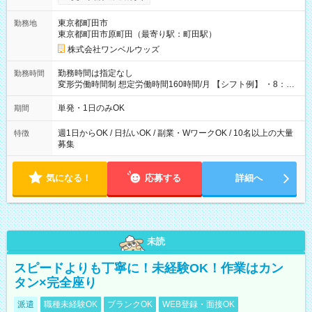
ンビニATMから 日払い分を引き落とせます！ 【試用期間】試
用期間なし
東京都町田市
勤務地
東京都町田市原町田（最寄り駅：町田駅）
株式会社ワンベルウッズ
勤務時間は指定なし
勤務時間
変形労働時間制 想定労働時間160時間/月 【シフト例】 ・8：00
～21：00
単発・1日のみOK
期間
週1日からOK / 日払いOK / 副業・WワークOK / 10名以上の大量
特徴
募集
気になる！
応募する
詳細へ
未読
スピードよりも丁寧に！未経験OK！作業はカン
タン×完全座り
派遣
職種未経験OK
ブランクOK
WEB登録・面接OK