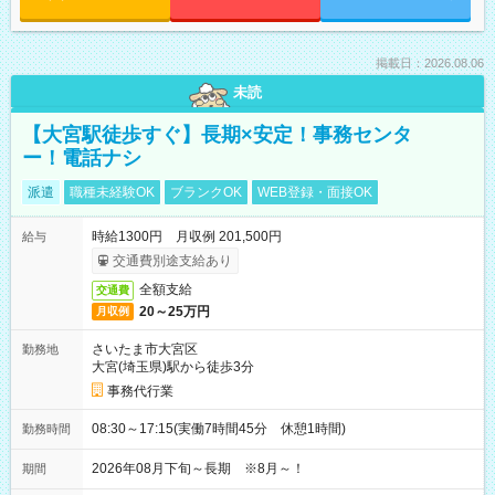
掲載日：2026.08.06
未読
【大宮駅徒歩すぐ】長期×安定！事務センタ
ー！電話ナシ
派遣
職種未経験OK
ブランクOK
WEB登録・面接OK
時給1300円 月収例 201,500円
給与
交通費別途支給あり
全額支給
交通費
20～25万円
月収例
さいたま市大宮区
勤務地
大宮(埼玉県)駅から徒歩3分
事務代行業
08:30～17:15(実働7時間45分 休憩1時間)
勤務時間
2026年08月下旬～長期 ※8月～！
期間