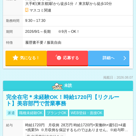
大手町(東京都)駅から徒歩1分
/
東京駅から徒歩10分
マスコミ関連
9:30～17:30
勤務時間
2026/9/1～長期 ※9月～OK！
期間
履歴書不要
/
服装自由
特徴
気になる！
応募する
詳細へ
掲載日：2026.08.07
未読
完全在宅＊未経験OK！時給1720円【リクルー
ト】美容部門で営業事務
派遣
職種未経験OK
ブランクOK
WEB登録・面接OK
時給1720円 月収例 28万円 時給1720円×実働8h×週5日×4週
給与
+残業5h ※月収例を保証するものではありません。※給与即受
取りサービス利用可（利用条件有）