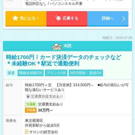
電話対応なし
/
パソコンスキル不要
気になる！
応募する
詳細へ
掲載日：2026.07.29
未読
時給1700円！カード決済データのチェックなど
＊未経験OK＊駅近で通勤便利
派遣
職種未経験OK
ブランクOK
WEB登録・面接OK
時給1700円＋交 【月収例】314,500円～ ■給与の前払いが可
給与
能な速払いサービスあり
交通費別途支給あり
交通費支給あり
交通費
30万円～
月収例
東京都港区
勤務地
外苑前駅から徒歩5分
サロンの経営会社