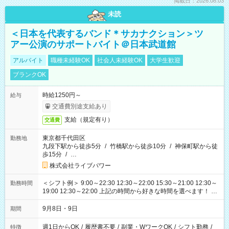
掲載日：2026.08.03
未読
＜日本を代表するバンド＊サカナクション＞ツ
アー公演のサポートバイト＠日本武道館
アルバイト
職種未経験OK
社会人未経験OK
大学生歓迎
ブランクOK
時給1250円～
給与
交通費別途支給あり
支給（規定有り）
交通費
東京都千代田区
勤務地
九段下駅から徒歩5分
/
竹橋駅から徒歩10分
/
神保町駅から徒
歩15分
/
…
株式会社ライブパワー
＜シフト例＞ 9:00～22:30 12:30～22:00 15:30～21:00 12:30～
勤務時間
19:00 12:30～22:00 上記の時間から好きな時間を選べます！ ※
時間は変更となる可能性があります
9月8日・9日
期間
週1日からOK
/
履歴書不要
/
副業・WワークOK
/
シフト勤務
/
特徴