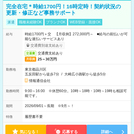
完全在宅＊時給1700円！16時定時！契約状況の
更新・修正など事務サポート
派遣
職種未経験OK
ブランクOK
WEB登録・面接OK
時給1700円＋交 【月収例】272,000円～ ■給与の前払いが可
給与
能な速払いサービスあり
交通費別途支給あり
交通費支給あり
交通費
25～30万円
月収例
東京都品川区
勤務地
五反田駅から徒歩7分
/
大崎広小路駅から徒歩5分
情報通信会社
9:00～16:00 ※休憩60分。10時～18時・10時～19時も相談可
勤務時間
能です。
2026/09/01～長期 ※9月～！
期間
履歴書不要
特徴
気になる！
応募する
詳細へ