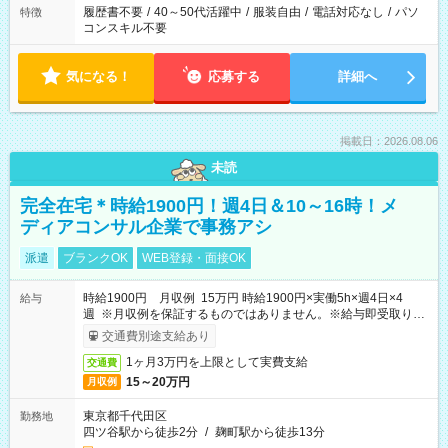
履歴書不要
/
40～50代活躍中
/
服装自由
/
電話対応なし
/
パソ
特徴
コンスキル不要
気になる！
応募する
詳細へ
掲載日：2026.08.06
未読
完全在宅＊時給1900円！週4日＆10～16時！メ
ディアコンサル企業で事務アシ
派遣
ブランクOK
WEB登録・面接OK
時給1900円 月収例 15万円 時給1900円×実働5h×週4日×4
給与
週 ※月収例を保証するものではありません。※給与即受取りサ
ービス利用可（利用条件有）
交通費別途支給あり
1ヶ月3万円を上限として実費支給
交通費
15～20万円
月収例
東京都千代田区
勤務地
四ツ谷駅から徒歩2分
/
麹町駅から徒歩13分