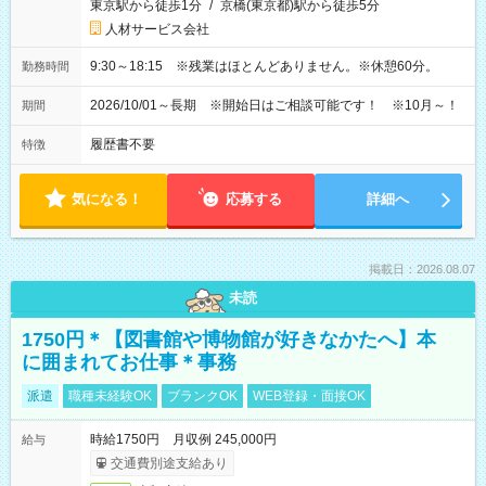
東京駅から徒歩1分
/
京橋(東京都)駅から徒歩5分
人材サービス会社
9:30～18:15 ※残業はほとんどありません。※休憩60分。
勤務時間
2026/10/01～長期 ※開始日はご相談可能です！ ※10月～！
期間
履歴書不要
特徴
気になる！
応募する
詳細へ
掲載日：2026.08.07
未読
1750円＊【図書館や博物館が好きなかたへ】本
に囲まれてお仕事＊事務
派遣
職種未経験OK
ブランクOK
WEB登録・面接OK
時給1750円 月収例 245,000円
給与
交通費別途支給あり