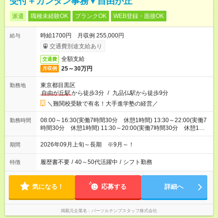
受付＋カンタン事務▼自由が丘
派遣
職種未経験OK
ブランクOK
WEB登録・面接OK
時給1700円 月収例 255,000円
給与
交通費別途支給あり
全額支給
交通費
25～30万円
月収例
東京都目黒区
勤務地
自由が丘駅
から徒歩3分
/
九品仏駅から徒歩9分
＼難関校受験で有名！大手進学塾の経営／
08:00～16:30(実働7時間30分 休憩1時間) 13:30～22:00(実働7
勤務時間
時間30分 休憩1時間) 11:30～20:00(実働7時間30分 休憩1時
間) ※土日祝⇒8：00～20：00の間でシフト/平日⇒13：00～のシ
フトです！
2026年09月上旬～長期 ※9月～！
期間
履歴書不要
/
40～50代活躍中
/
シフト勤務
特徴
気になる！
応募する
詳細へ
掲載元企業名
パーソルテンプスタッフ株式会社