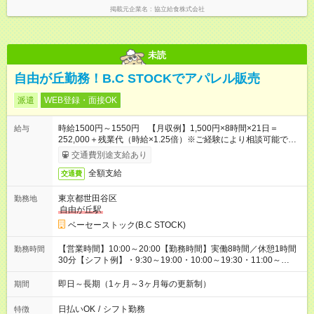
ております。 ■労働時間8時間未満となる勤務日でも、「1日勤
掲載元企業名
協立給食株式会社
務」として扱われます。
未読
自由が丘勤務！B.C STOCKでアパレル販売
派遣
WEB登録・面接OK
時給1500円～1550円 【月収例】1,500円×8時間×21日＝
給与
252,000＋残業代（時給×1.25倍）※ご経験により相談可能で御
座います。ご希望御座いましたらお知らせ下さい！
交通費別途支給あり
全額支給
交通費
東京都世田谷区
勤務地
自由が丘駅
ベーセーストック(B.C STOCK)
【営業時間】10:00～20:00【勤務時間】実働8時間／休憩1時間
勤務時間
30分【シフト例】・9:30～19:00・10:00～19:30・11:00～
20:30※土日祝勤務できる方歓迎
即日～長期（1ヶ月～3ヶ月毎の更新制）
期間
日払いOK
/
シフト勤務
特徴