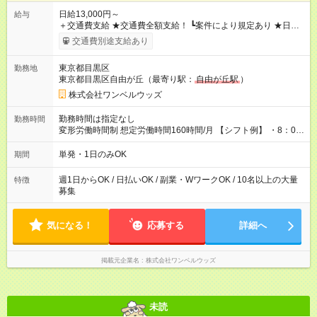
日給13,000円～
給与
＋交通費支給 ★交通費全額支給！ ┗案件により規定あり ★日払
いOK！（規定あり） ┗働いたその日に現金GET♪ お仕事後はコ
交通費別途支給あり
ンビニATMから 日払い分を引き落とせます！ 【試用期間】試
用期間なし
東京都目黒区
勤務地
東京都目黒区自由が丘（最寄り駅：
自由が丘駅
）
株式会社ワンベルウッズ
勤務時間は指定なし
勤務時間
変形労働時間制 想定労働時間160時間/月 【シフト例】 ・8：00
～21：00
単発・1日のみOK
期間
週1日からOK / 日払いOK / 副業・WワークOK / 10名以上の大量
特徴
募集
気になる！
応募する
詳細へ
掲載元企業名
株式会社ワンベルウッズ
未読