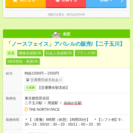
掲載元企業名
株式会社IDOM
未読
「ノースフェイス」アパレルの販売/【二子玉川】
派遣
職種未経験OK
社会人未経験OK
ブランクOK
WEB登録・面接OK
時給1500円～1550円
給与
交通費別途支給あり
【交通費全額支給】
交通費
東京都世田谷区
勤務地
二子玉川駅
/
用賀駅
/
自由が丘駅
THE NORTH FACE
＊【（実働）8時間（休憩）1時間30分】 ＊【シフト例】9：
勤務時間
30～19：00/10：30～20：00/11：00～20：30