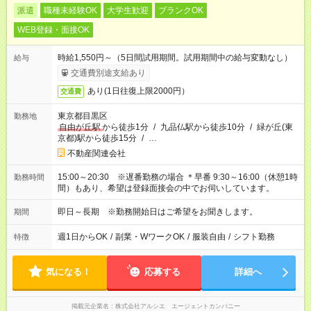
派遣
職種未経験OK
大学生歓迎
ブランクOK
WEB登録・面接OK
時給1,550円～（5日間試用期間。試用期間中の給与変動なし）
給与
交通費別途支給あり
あり(1日往復上限2000円）
交通費
東京都目黒区
勤務地
自由が丘駅
から徒歩1分
/
九品仏駅から徒歩10分
/
緑が丘(東
京都)駅から徒歩15分
/
…
不動産関連会社
15:00～20:30 ※遅番勤務の場合 ＊早番 9:30～16:00（休憩1時
勤務時間
間）もあり、希望は登録面接会の中でお伺いしています。
即日～長期 ※勤務開始日はご希望をお聞きします。
期間
週1日からOK
/
副業・WワークOK
/
服装自由
/
シフト勤務
特徴
気になる！
応募する
詳細へ
掲載元企業名
株式会社アルシエ エージェントカンパニー