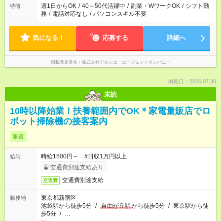
週1日からOK
/
40～50代活躍中
/
副業・WワークOK
/
シフト勤
特徴
務
/
電話対応なし
/
パソコンスキル不要
気になる！
応募する
詳細へ
掲載元企業名
株式会社アルシエ エージェントカンパニー
掲載日：2026.07.30
未読
10時以降始業！扶養範囲内でOK＊家電量販店でロ
ボット掃除機の接客案内
派遣
時給1500円～ #日収1万円以上
給与
交通費別途支給あり
交通費別途支給
交通費
東京都新宿区
勤務地
池袋駅から徒歩5分
/
自由が丘駅
から徒歩5分
/
東京駅から徒
歩5分
/
…