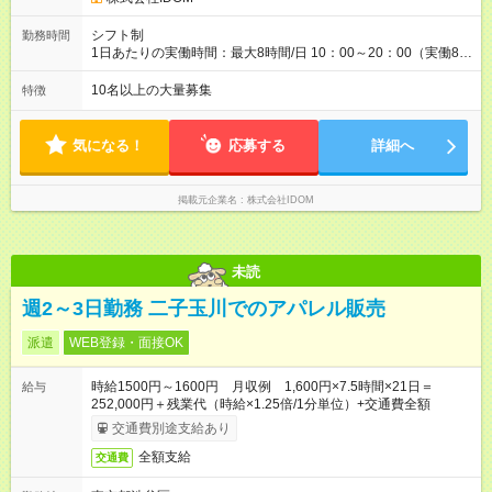
級、早期昇進も可能です。 【試用期間】試用期間あり 試用期間
の長さ：4ヶ月 雇用形態、給与は本採用時と同じです。
シフト制
勤務時間
1日あたりの実働時間：最大8時間/日 10：00～20：00（実働8時
間）
10名以上の大量募集
特徴
気になる！
応募する
詳細へ
掲載元企業名
株式会社IDOM
未読
週2～3日勤務 二子玉川でのアパレル販売
派遣
WEB登録・面接OK
時給1500円～1600円 月収例 1,600円×7.5時間×21日＝
給与
252,000円＋残業代（時給×1.25倍/1分単位）+交通費全額
交通費別途支給あり
全額支給
交通費