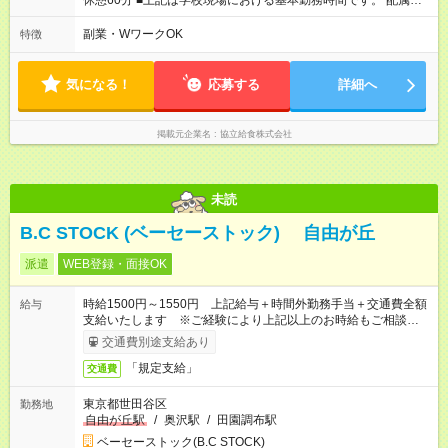
休憩60分 ■上記は学校現場における基本勤務時間です。 配属先
により始業時間・終業時間が多少前後します。 ■学校現場配属の
社員を対象に、1年単位の変形労働時間制を導入しております。
副業・WワークOK
特徴
■労働時間8時間未満となる勤務日でも、「1日勤務」として扱わ
れます。 平均労働時間：1ヶ月あたり160時間 ◇7:00～16:00
実働8時間/休憩60分 ■上記は学校現場における基本勤務時間で
気になる！
応募する
詳細へ
す。 配属先により始業時間・終業時間が多少前後します。 ■学
校現場配属の社員を対象に、1年単位の変形労働時間制を導入し
ております。 ■労働時間8時間未満となる勤務日でも、「1日勤
掲載元企業名
協立給食株式会社
務」として扱われます。
未読
B.C STOCK (ベーセーストック) 自由が丘
派遣
WEB登録・面接OK
時給1500円～1550円 上記給与＋時間外勤務手当＋交通費全額
給与
支給いたします ※ご経験により上記以上のお時給もご相談させ
ていただきます ※時間外手当はお時給の1.25倍です！
交通費別途支給あり
「規定支給」
交通費
東京都世田谷区
勤務地
自由が丘駅
/
奥沢駅
/
田園調布駅
ベーセーストック(B.C STOCK)