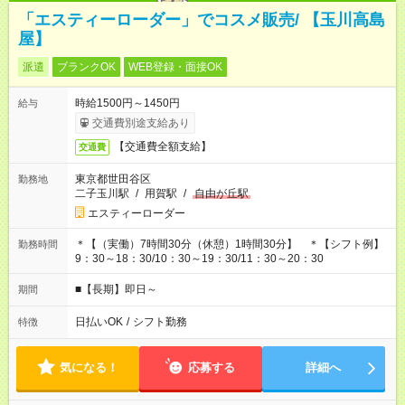
「エスティーローダー」でコスメ販売/ 【玉川高島
屋】
派遣
ブランクOK
WEB登録・面接OK
時給1500円～1450円
給与
交通費別途支給あり
【交通費全額支給】
交通費
東京都世田谷区
勤務地
二子玉川駅
/
用賀駅
/
自由が丘駅
エスティーローダー
＊【（実働）7時間30分（休憩）1時間30分】 ＊【シフト例】
勤務時間
9：30～18：30/10：30～19：30/11：30～20：30
■【長期】即日～
期間
日払いOK
/
シフト勤務
特徴
気になる！
応募する
詳細へ