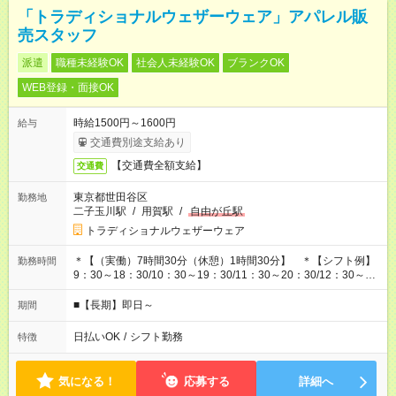
「トラディショナルウェザーウェア」アパレル販
売スタッフ
派遣
職種未経験OK
社会人未経験OK
ブランクOK
WEB登録・面接OK
時給1500円～1600円
給与
交通費別途支給あり
【交通費全額支給】
交通費
東京都世田谷区
勤務地
二子玉川駅
/
用賀駅
/
自由が丘駅
トラディショナルウェザーウェア
＊【（実働）7時間30分（休憩）1時間30分】 ＊【シフト例】
勤務時間
9：30～18：30/10：30～19：30/11：30～20：30/12：30～
21：30
■【長期】即日～
期間
日払いOK
/
シフト勤務
特徴
気になる！
応募する
詳細へ