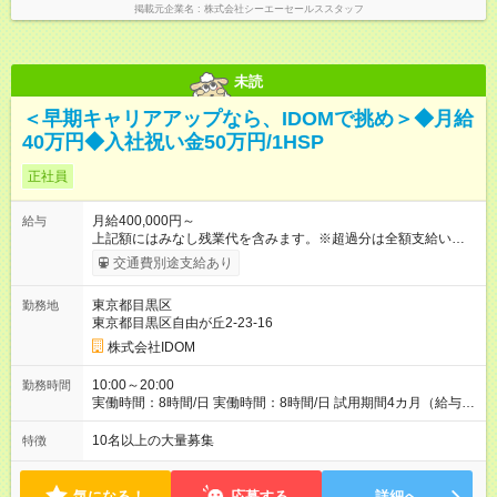
掲載元企業名
株式会社シーエーセールススタッフ
未読
＜早期キャリアアップなら、IDOMで挑め＞◆月給
40万円◆入社祝い金50万円/1HSP
正社員
月給400,000円～
給与
上記額にはみなし残業代を含みます。※超過分は全額支給いたし
ます。 みなし残業代 51,021円 以上／月 みなし残業時間 20時間
交通費別途支給あり
／月 ※前職給与・経験を考慮し、決定いたします。 給与にプラ
スしてもらえる手当・インセンティブ ■交通費（月7万円まで）
東京都目黒区
勤務地
■地域給（月2万5000円まで ※地域による） ■能力給（月最大9
東京都目黒区自由が丘2-23-16
万9000円） ■店長能力給（月最大35万2000円） ■インセンティ
ブ（年3回／最大140万円）※ ■子供手当（1人／月2万円～3万
株式会社IDOM
円）※18歳まで ■店長手当（月2万円） ■店舗規模手当（月最大
10万円） ※インセンティブは、一部所属部署により年3回支給。
10:00～20:00
勤務時間
所属事業部によって、基準が異なります。 【試用期間】試用期
実働時間：8時間/日 実働時間：8時間/日 試用期間4カ月（給与や
間あり 試用期間の長さ：4ヶ月 雇用形態、給与は本採用時と同
その他条件に変更なし） ※契約期間の定めなし
じです。
10名以上の大量募集
特徴
気になる！
応募する
詳細へ