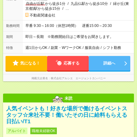
自由が丘駅
から徒歩1分
/
九品仏駅から徒歩10分
/
緑が丘(東
京都)駅から徒歩15分
/
…
不動産関連会社
早番 9:30～16:00（休憩1時間） 遅番15:00～20:30
勤務時間
即日～長期 ※勤務開始日はご希望をお聞きします。
期間
週1日からOK
/
副業・WワークOK
/
服装自由
/
シフト勤務
特徴
気になる！
応募する
詳細へ
掲載元企業名
株式会社アルシエ エージェントカンパニー
未読
人気イベントも！好きな場所で働けるイベントス
タッフ☆来社不要！働いたその日に給料もらえる
日払い/T1
アルバイト
職種未経験OK