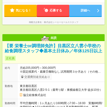
気になる！
応募する
詳細へ
掲載元企業名
株式会社シーエーセールススタッフ
未読
【要 栄養士or調理師免許】目黒区立八雲小学校の
給食調理スタッフ◆基本土日休み／年休125日以上
正社員
月給205,000円～300,000円
給与
※固定残業代・裁量労働制なし 試用期間３か月あり（その他雇
用条件に変更無し） 賞与あり（年２回） 交通費支給（社内規定
交通費別途支給あり
による） 【試用期間】試用期間あり 試用期間の長さ：3ヶ月 雇
用形態、給与は本採用時と同じです。
東京都目黒区
勤務地
東京都目黒区八雲2-5-1（最寄り駅：東横線都立大学 徒歩10分）
協立給食株式会社
平均労働時間：1ヶ月あたり160時間 ◇7:00～16:00 実働8時間/
勤務時間