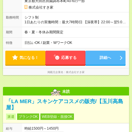
東京都大田区田園調布本町40-6の一部
させていただきます。 研修制度あり：15時間(研修中も同時給）
株式会社すき家
シフト制
勤務時間
1日あたりの実働時間：最大7時間/日 【深夜帯】22:00～翌5:00
週2日～・1日2h～OK◎ ※22:00から翌5:00までは18歳以上の方
のみ勤務可能です（18歳未満の深夜業務禁止のため） ★深夜で
春・夏・冬休み期間限定
期間
も安心して働けます★ すき家では、ワンオペを禁止していま
す。 必ず、2名以上での勤務を行いますので、安心して働けま
日払いOK / 副業・WワークOK
特徴
す。
気になる！
応募する
詳細へ
掲載元企業名
株式会社すき家
未読
「LA MER」スキンケアコスメの販売/【玉川高島
屋】
派遣
ブランクOK
WEB登録・面接OK
時給1500円～1450円
給与