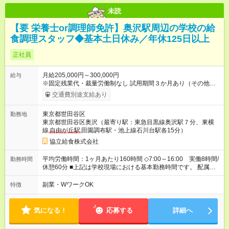
未読
【要 栄養士or調理師免許】奥沢駅周辺の学校の給
食調理スタッフ◆基本土日休み／年休125日以上
正社員
月給205,000円～300,000円
給与
※固定残業代・裁量労働制なし 試用期間３か月あり（その他雇
用条件に変更無し） 賞与あり（年２回） 交通費支給（社内規定
交通費別途支給あり
による） 【試用期間】試用期間あり 試用期間の長さ：3ヶ月 雇
用形態、給与は本採用時と同じです。
東京都世田谷区
勤務地
東京都世田谷区奥沢（最寄り駅：東急目黒線奥沢駅７分、東横
線
自由が丘駅
田園調布駅・池上線石川台駅各15分）
協立給食株式会社
平均労働時間：1ヶ月あたり160時間 ◇7:00～16:00 実働8時間/
勤務時間
休憩60分 ■上記は学校現場における基本勤務時間です。 配属先
により始業時間・終業時間が多少前後します。 ■学校現場配属の
社員を対象に、1年単位の変形労働時間制を導入しております。
副業・WワークOK
特徴
■労働時間8時間未満となる勤務日でも、「1日勤務」として扱わ
れます。 平均労働時間：1ヶ月あたり160時間 ◇7:00～16:00
実働8時間/休憩60分 ■上記は学校現場における基本勤務時間で
気になる！
応募する
詳細へ
す。 配属先により始業時間・終業時間が多少前後します。 ■学
校現場配属の社員を対象に、1年単位の変形労働時間制を導入し