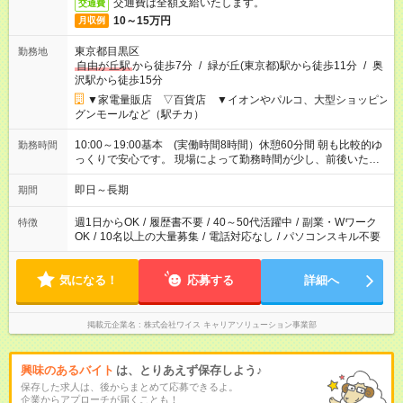
交通費は全額支給いたします。
交通費
10～15万円
月収例
東京都目黒区
勤務地
自由が丘駅
から徒歩7分
/
緑が丘(東京都)駅から徒歩11分
/
奥
沢駅から徒歩15分
▼家電量販店 ▽百貨店 ▼イオンやパルコ、大型ショッピン
グンモールなど（駅チカ）
10:00～19:00基本 (実働時間8時間）休憩60分間 朝も比較的ゆ
勤務時間
っくりで安心です。 現場によって勤務時間が少し、前後いたし
ます。
即日～長期
期間
週1日からOK
/
履歴書不要
/
40～50代活躍中
/
副業・Wワーク
特徴
OK
/
10名以上の大量募集
/
電話対応なし
/
パソコンスキル不要
気になる！
応募する
詳細へ
掲載元企業名
株式会社ワイス キャリアソリューション事業部
興味のあるバイト
は、とりあえず保存しよう♪
保存した求人は、後からまとめて応募できるよ。
企業からアプローチが届くことも！