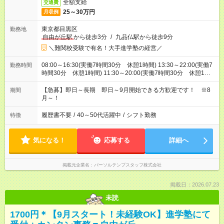
全額支給
交通費
25～30万円
月収例
東京都目黒区
勤務地
自由が丘駅
から徒歩3分
/
九品仏駅から徒歩9分
＼難関校受験で有名！大手進学塾の経営／
08:00～16:30(実働7時間30分 休憩1時間) 13:30～22:00(実働7
勤務時間
時間30分 休憩1時間) 11:30～20:00(実働7時間30分 休憩1時
間) ※土日祝⇒8：00～20：00の間でシフト/平日⇒13：00～のシ
フトです！
【急募】即日～長期 即日～9月開始できる方歓迎です！ ※8
期間
月～！
履歴書不要
/
40～50代活躍中
/
シフト勤務
特徴
気になる！
応募する
詳細へ
掲載元企業名
パーソルテンプスタッフ株式会社
掲載日：2026.07.23
未読
1700円＊【9月スタート！未経験OK】進学塾にて