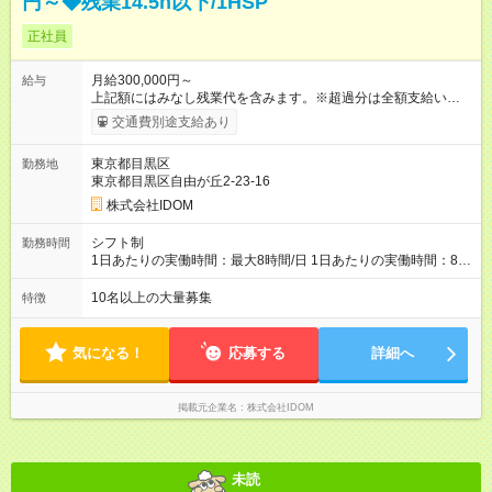
円～◆残業14.5h以下/1HSP
正社員
月給300,000円～
給与
上記額にはみなし残業代を含みます。※超過分は全額支給いたし
ます。 みなし残業代 40,817円 以上／月 みなし残業時間 20時間
交通費別途支給あり
／月 月給＋インセンティブ＋賞与 ※前職給与・経験を考慮し、
決定いたします。 ＼頑張りはさらに給与で還元！／ ★昇給査定
東京都目黒区
勤務地
年1回 ★能力給査定年3回 ★賞与年2回／平均3ヶ月分 ★インセン
東京都目黒区自由が丘2-23-16
ティブ（毎月支給／年平均支給額：90万円） ★管理職昇格後：
月収目安55万円、年収650万円～1000万円前後 ◎キャリアアッ
株式会社IDOM
プも応援！ 若手のうちから、様々なキャリアにチャレンジでき
るのも当社ならでは。1年後に店長になったメンバーもいます。
シフト制
勤務時間
【試用期間】試用期間あり 試用期間の長さ：4ヶ月 雇用形態、
1日あたりの実働時間：最大8時間/日 1日あたりの実働時間：8時
給与は本採用時と同じです。
間 シフト制
10名以上の大量募集
特徴
気になる！
応募する
詳細へ
掲載元企業名
株式会社IDOM
未読