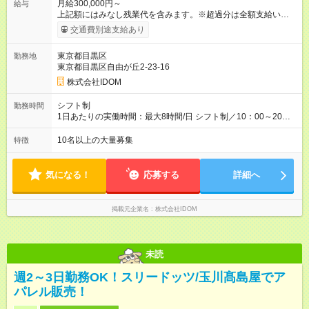
月給300,000円～
給与
上記額にはみなし残業代を含みます。※超過分は全額支給いたし
ます。 みなし残業代 38,266円 以上／月 みなし残業時間 20時間
交通費別途支給あり
／月 ◎インセンティブ＋賞与あり！ ◎前職給与・経験を考慮
し、決定いたします。 ＝頑張りはしっかり還元！＝ ★昇給査定
東京都目黒区
勤務地
年1回 ★能力給査定年3回 ★賞与年2回／平均3ヶ月分 ★インセン
東京都目黒区自由が丘2-23-16
ティブ（毎月支給／年平均支給額：90万円） ★管理職昇格後：
月収目安55万円、年収650万円～1000万円前後 ＝キャリアアッ
株式会社IDOM
プも応援！＝ 若手のうちから、様々なキャリアにチャレンジで
きるのも当社ならでは。1年後に店長になったメンバーもいま
シフト制
勤務時間
す。 【試用期間】試用期間あり 試用期間の長さ：4ヶ月 雇用形
1日あたりの実働時間：最大8時間/日 シフト制／10：00～20：
態、給与は本採用時と同じです。 ＝『ストアプロ』という道も
00 ★月の平均残業時間は14.5時間！ 「閉店当番制の導入」「小
選べる＝ 『ストアプロ制度』では、業務委託契約を結び、店舗
型店での定休日の設定」「夜9時以降の社内チャット使用禁止」
10名以上の大量募集
特徴
運営を行なう新しい働き方。独立するわけではないので、正社
など、体制の見直しをしながら残業時間の削減に成功していま
員としての雇用は引き続き守られますし、毎月固定給も支給。
す！今後も前向きに働けるよう、環境を整えていくのでご安心
リスクを抑えながら、より大きな裁量をもって店舗運営を手掛
ください。
気になる！
応募する
詳細へ
けられます。
掲載元企業名
株式会社IDOM
未読
週2～3日勤務OK！スリードッツ/玉川髙島屋でア
パレル販売！