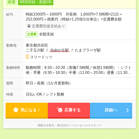
派遣
WEB登録・面接OK
時給1500円～1600円 月収例 1,600円×7.5時間×21日＝
給与
252,000円＋残業代（時給×1.25倍/1分単位）+交通費全額
交通費別途支給あり
全額支給
交通費
東京都渋谷区
勤務地
二子玉川駅
/
自由が丘駅
/
たまプラーザ駅
スリードッツ
勤務時間：9:30～20:30（実働7.5時間／休憩1.5時間）・シフト
勤務時間
例：早番（9:30～18:30）中番（11:00～20:00）遅番（11:30～
20:30）
即日～長期（1か月更新制）
期間
日払いOK
/
シフト勤務
特徴
気になる！
応募する
詳細へ
掲載元企業名
株式会社シーエーセールススタッフ