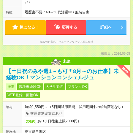
い♪
履歴書不要
/
40～50代活躍中
/
服装自由
特徴
気になる！
応募する
詳細へ
掲載元企業名
ヒューマンリソシア株式会社
掲載日：2026.08.05
未読
NEW
【土日祝のみや週1～も可＊8月～のお仕事】未
経験OK！マンションコンシェルジュ
派遣
職種未経験OK
大学生歓迎
ブランクOK
WEB登録・面接OK
時給1,550円～（5日間試用期間。試用期間中の給与変動なし）
給与
交通費別途支給あり
あり(1日往復上限2000円）
交通費
東京都目黒区
勤務地