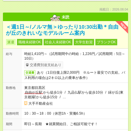
掲載日：2026.08.04
未読
NEW
＜週1日～/ノルマ無＞ゆったり10:30出勤＊自由
が丘のきれいなモデルルーム案内
派遣
職種未経験OK
社会人未経験OK
大学生歓迎
ブランクOK
時給1,410円～（試用期間中の時給：1,226円／試用期間：5日～
給与
10日）
交通費別途支給あり
あり（1日往復上限2,000円 ※ルート最安での支給。バ
交通費
ス利用の場合は2キロ以上の乗車が条件）
東京都目黒区
勤務地
自由が丘駅
から徒歩1分
/
九品仏駅から徒歩10分
/
緑が丘(東
京都)駅から徒歩15分
/
…
大手不動産会社
10：30～18：00（休憩1h・実働6.5h）
勤務時間
即日～長期 ★就業開始日、ご相談可能です！
期間