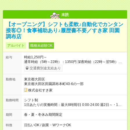
未読
【オープニング】シフトも柔軟♪自動化でカンタン
接客◎！食事補助あり♪履歴書不要／すき家 田園
調布店
アルバイト
職種未経験OK
時給1,250円～
給与
通常時給（5時～22時）：1350円 深夜時給（22時～翌5時）：
1688円 高校生時給：1250円 【オープン手当】時給＋150円 └
交通費別途支給あり
オープン手当て込み通常時給（5時～22時）：1500円 └オー
プン手当て込み深夜時給（22時～翌5時）：1876円 └オープ
東京都大田区
勤務地
ン手当て込み高校生時給：1400円 【オープン手当期間】
東京都大田区田園調布本町40-6の一部
2026/09/01~2026/10/31 【特別手当】早朝手当（5：00-9：
00）時給+150円 【試用期間】試用期間あり 試用期間の長さ：1
株式会社すき家
ヶ月 雇用形態、給与は本採用時と同じです。 試用期間の実態は
30日（※条件変更なし）ですが、切り上げで一ヶ月とさせてい
シフト制
勤務時間
ただきます。 研修制度あり：15時間(研修中も同時給）
1日あたりの実働時間：最大8時間/日 0:00-24:00 週2日～・1日
2h～OK ＜シフト例＞ 〇朝帯 5:00-9:00 〇昼帯 9:00-14:00 〇午
後帯 14:00-18:00 〇夜帯 18:00-22:00 〇深夜帯 22:00-翌5:00 基
春・夏・冬休み期間限定
期間
本は固定シフトですが家庭の都合などイレギュラーには対応し
ます♪
日払いOK / 副業・WワークOK
特徴