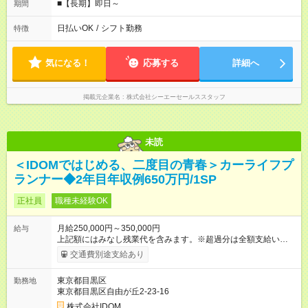
■【長期】即日～
期間
日払いOK
/
シフト勤務
特徴
気になる！
応募する
詳細へ
掲載元企業名
株式会社シーエーセールススタッフ
未読
＜IDOMではじめる、二度目の青春＞カーライフプ
ランナー◆2年目年収例650万円/1SP
正社員
職種未経験OK
月給250,000円～350,000円
給与
上記額にはみなし残業代を含みます。※超過分は全額支給いたし
ます。 みなし残業代 31,888円 以上／月 みなし残業時間 20時間
交通費別途支給あり
／月 ※上記に加えインセンティブあり（年3回） ※前職給与・経
験を考慮し決定いたします 【管理職昇格後の収入例】 月収55万
東京都目黒区
勤務地
円～ （月給40万円＋地域手当2万5000円＋管理職手当2万円＋店
東京都目黒区自由が丘2-23-16
舗規模手当5万円＋管理職能力給5万5000円） ※想定年収650万
円～1000万円前後（業績評価により変動） ※能力に応じて即昇
株式会社IDOM