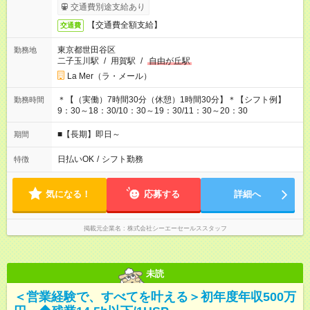
交通費別途支給あり
【交通費全額支給】
交通費
東京都世田谷区
勤務地
二子玉川駅
/
用賀駅
/
自由が丘駅
La Mer（ラ・メール）
＊【（実働）7時間30分（休憩）1時間30分】＊【シフト例】
勤務時間
9：30～18：30/10：30～19：30/11：30～20：30
■【長期】即日～
期間
日払いOK
/
シフト勤務
特徴
気になる！
応募する
詳細へ
掲載元企業名
株式会社シーエーセールススタッフ
未読
＜営業経験で、すべてを叶える＞初年度年収500万