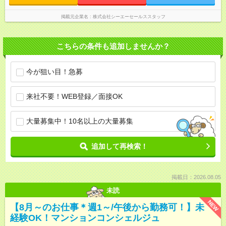
掲載元企業名
株式会社シーエーセールススタッフ
こちらの条件も追加しませんか？
今が狙い目！急募
来社不要！WEB登録／面接OK
大量募集中！10名以上の大量募集
追加して再検索！
掲載日：2026.08.05
未読
NEW
【8月～のお仕事＊週1～/午後から勤務可！】未
経験OK！マンションコンシェルジュ