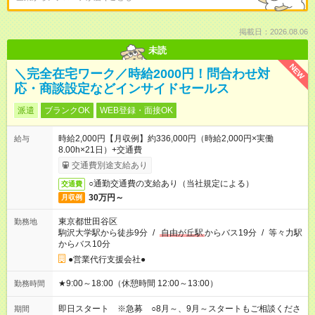
掲載日：2026.08.06
未読
NEW
＼完全在宅ワーク／時給2000円！問合わせ対
応・商談設定などインサイドセールス
派遣
ブランクOK
WEB登録・面接OK
時給2,000円【月収例】約336,000円（時給2,000円×実働
給与
8.00h×21日）+交通費
交通費別途支給あり
○通勤交通費の支給あり（当社規定による）
交通費
30万円～
月収例
東京都世田谷区
勤務地
駒沢大学駅から徒歩9分
/
自由が丘駅
からバス19分
/
等々力駅
からバス10分
●営業代行支援会社●
★9:00～18:00（休憩時間 12:00～13:00）
勤務時間
即日スタート ※急募 ○8月～、9月～スタートもご相談くださ
期間