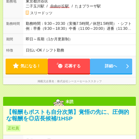
東京都渋谷区
勤務地
二子玉川駅
/
自由が丘駅
/
たまプラーザ駅
スリードッツ
勤務時間：9:30～20:30（実働7.5時間／休憩1.5時間）・シフト
勤務時間
例：早番（9:30～18:30）中番（11:00～20:00）遅番（11:30～
20:30）
即日～長期（1か月更新制）
期間
日払いOK
/
シフト勤務
特徴
気になる！
応募する
詳細へ
掲載元企業名
株式会社シーエーセールススタッフ
未読
【報酬もポストも自分次第】覚悟の先に、圧倒的
な報酬を◎店長候補/1HSP
正社員