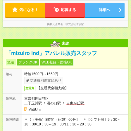
気になる！
応募する
詳細へ
掲載元企業名
株式会社すき家
未読
「mizuiro ind」アパレル販売スタッフ
派遣
ブランクOK
WEB登録・面接OK
時給1500円～1650円
給与
交通費別途支給あり
【交通費全額支給】
交通費
東京都世田谷区
勤務地
二子玉川駅
/
溝の口駅
/
自由が丘駅
MidiUmi
＊【（実働）8時間（休憩）60分】 ＊【シフト例】9：30～
勤務時間
18：30/10：30～19：30/11：30～20：30