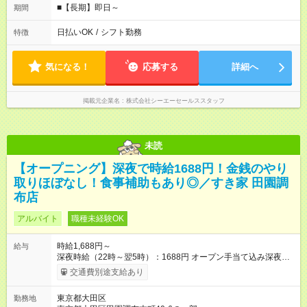
■【長期】即日～
期間
日払いOK
/
シフト勤務
特徴
気になる！
応募する
詳細へ
掲載元企業名
株式会社シーエーセールススタッフ
未読
【オープニング】深夜で時給1688円！金銭のやり
取りほぼなし！食事補助もあり◎／すき家 田園調
布店
アルバイト
職種未経験OK
時給1,688円～
給与
深夜時給（22時～翌5時）：1688円 オープン手当て込み深夜時
給（22時～翌5時）：1876円 【オープン手当期間】
交通費別途支給あり
2026/09/01~2026/10/31 【試用期間】試用期間あり 試用期間の
長さ：1ヶ月 雇用形態、給与は本採用時と同じです。 試用期間
東京都大田区
勤務地
の実態は30日（※条件変更なし）ですが、切り上げで一ヶ月と