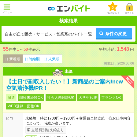
0
メニュー
気になる！
ログイン
検索結果
条件の変更
自由が丘で販売・サービス・営業系のバイト一覧
55
1,548
件中
1
～
50
件表示
平均時給:
円
新着順
時給順
人気順
掲載日：2026.08.06
未読
NEW
【土日で副収入したい！】新商品のご案内/new
空気清浄機/PR！
派遣
職種未経験OK
社会人未経験OK
大学生歓迎
ブランクOK
WEB登録・面接OK
未経験 時給1700円～1900円＋交通費全額支給 ◎お仕事内容
給与
によって、時給が違います。
交通費別途支給あり