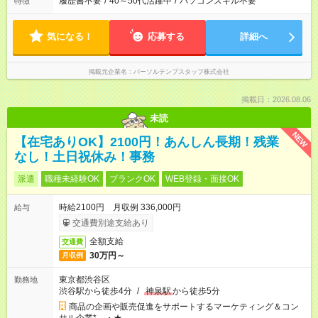
履歴書不要
/
40～50代活躍中
/
パソコンスキル不要
特徴
気になる！
応募する
詳細へ
掲載元企業名
パーソルテンプスタッフ株式会社
掲載日：2026.08.06
未読
NEW
【在宅ありOK】2100円！あんしん長期！残業
なし！土日祝休み！事務
派遣
職種未経験OK
ブランクOK
WEB登録・面接OK
時給2100円 月収例 336,000円
給与
交通費別途支給あり
全額支給
交通費
30万円～
月収例
東京都渋谷区
勤務地
渋谷駅から徒歩4分
/
神泉駅
から徒歩5分
商品の企画や販売促進をサポートするマーケティング＆コン