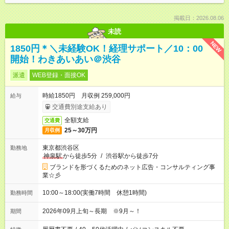
掲載日：2026.08.06
未読
NEW
1850円＊＼未経験OK！経理サポート／10：00
開始！わきあいあい＠渋谷
派遣
WEB登録・面接OK
時給1850円 月収例 259,000円
給与
交通費別途支給あり
全額支給
交通費
25～30万円
月収例
東京都渋谷区
勤務地
神泉駅
から徒歩5分
/
渋谷駅から徒歩7分
ブランドを形づくるためのネット広告・コンサルティング事
業☆彡
10:00～18:00(実働7時間 休憩1時間)
勤務時間
2026年09月上旬～長期 ※9月～！
期間