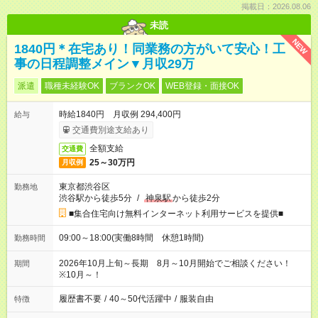
掲載日：2026.08.06
未読
NEW
1840円＊在宅あり！同業務の方がいて安心！工
事の日程調整メイン▼月収29万
派遣
職種未経験OK
ブランクOK
WEB登録・面接OK
時給1840円 月収例 294,400円
給与
交通費別途支給あり
全額支給
交通費
25～30万円
月収例
東京都渋谷区
勤務地
渋谷駅から徒歩5分
/
神泉駅
から徒歩2分
■集合住宅向け無料インターネット利用サービスを提供■
09:00～18:00(実働8時間 休憩1時間)
勤務時間
2026年10月上旬～長期 8月～10月開始でご相談ください！
期間
※10月～！
履歴書不要
/
40～50代活躍中
/
服装自由
特徴