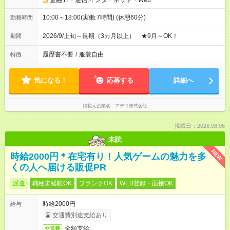
金融;IT・通信;インターネット・Web
10:00～18:00(実働:7時間) (休憩60分)
勤務時間
2026/9/上旬～長期（3カ月以上） ★9月～OK！
期間
履歴書不要
/
服装自由
特徴
気になる！
応募する
詳細へ
掲載元企業名
アデコ株式会社
掲載日：2026.08.06
未読
NEW
時給2000円＊在宅有り！人気ゲームの魅力を多
くの人へ届ける販促PR
派遣
職種未経験OK
ブランクOK
WEB登録・面接OK
時給2000円
給与
交通費別途支給あり
全額支給
交通費