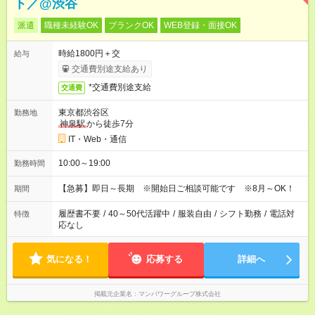
ト／@渋谷
派遣
職種未経験OK
ブランクOK
WEB登録・面接OK
時給1800円＋交
給与
交通費別途支給あり
*交通費別途支給
交通費
東京都渋谷区
勤務地
神泉駅
から徒歩7分
IT・Web・通信
10:00～19:00
勤務時間
【急募】即日～長期 ※開始日ご相談可能です ※8月～OK！
期間
履歴書不要
/
40～50代活躍中
/
服装自由
/
シフト勤務
/
電話対
特徴
応なし
気になる！
応募する
詳細へ
掲載元企業名
マンパワーグループ株式会社