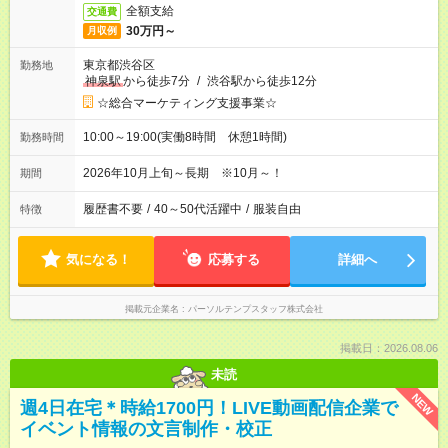
全額支給
交通費
30万円～
月収例
東京都渋谷区
勤務地
神泉駅
から徒歩7分
/
渋谷駅から徒歩12分
☆総合マーケティング支援事業☆
10:00～19:00(実働8時間 休憩1時間)
勤務時間
2026年10月上旬～長期 ※10月～！
期間
履歴書不要
/
40～50代活躍中
/
服装自由
特徴
気になる！
応募する
詳細へ
掲載元企業名
パーソルテンプスタッフ株式会社
掲載日：2026.08.06
未読
NEW
週4日在宅＊時給1700円！LIVE動画配信企業で
イベント情報の文言制作・校正