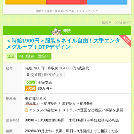
掲載元企業名
株式会社リクルートスタッフィング
掲載日：2026.08.07
未読
NEW
＜時給1900円＞服装＆ネイル自由！大手エンタ
メグループ！DTPデザイン
派遣
WEB登録・面接OK
時給1900円 月収例 304,000円+残業代
給与
交通費別途支給あり
全額支給
交通費
30万円～
月収例
東京都渋谷区
勤務地
神泉駅
から徒歩6分
/
渋谷駅から徒歩9分
エンタメの会社★ レストランの運営など幅広い事業を展開！
09:00～18:00(実働8時間 休憩1時間) ※時短勤務も応相談
勤務時間
2026年09月上旬～長期 即日～9月開始までご相談くださ
期間