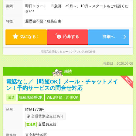
即日スタート ※急募 ○9月～、10月～スタートもご相談くだ
期間
さい♪
履歴書不要
/
服装自由
特徴
気になる！
応募する
詳細へ
掲載元企業名
ヒューマンリソシア株式会社
掲載日：2026.08.06
未読
NEW
電話なし／【時短OK】メール・チャットメイ
ン！予約サービスの問合せ対応
派遣
職種未経験OK
WEB登録・面接OK
時給1770円
給与
交通費別途支給あり
交通費支給
交通費
東京都渋谷区
勤務地