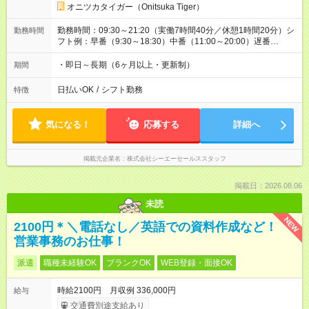
オニツカタイガー（Onitsuka Tiger）
勤務時間：09:30～21:20（実働7時間40分／休憩1時間20分）シ
勤務時間
フト例：早番（9:30～18:30）中番（11:00～20:00）遅番
（12:20～21:20）
・即日～長期（6ヶ月以上・更新制）
期間
日払いOK
/
シフト勤務
特徴
気になる！
応募する
詳細へ
掲載元企業名
株式会社シーエーセールススタッフ
掲載日：2026.08.06
未読
NEW
2100円＊＼電話なし／英語での資料作成など！
営業事務のお仕事！
派遣
職種未経験OK
ブランクOK
WEB登録・面接OK
時給2100円 月収例 336,000円
給与
交通費別途支給あり