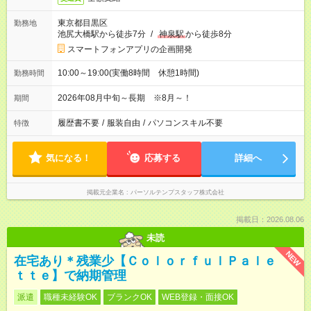
東京都目黒区
勤務地
池尻大橋駅から徒歩7分
/
神泉駅
から徒歩8分
スマートフォンアプリの企画開発
10:00～19:00(実働8時間 休憩1時間)
勤務時間
2026年08月中旬～長期 ※8月～！
期間
履歴書不要
/
服装自由
/
パソコンスキル不要
特徴
気になる！
応募する
詳細へ
掲載元企業名
パーソルテンプスタッフ株式会社
掲載日：2026.08.06
未読
NEW
在宅あり＊残業少【ＣｏｌｏｒｆｕｌＰａｌｅ
ｔｔｅ】で納期管理
派遣
職種未経験OK
ブランクOK
WEB登録・面接OK