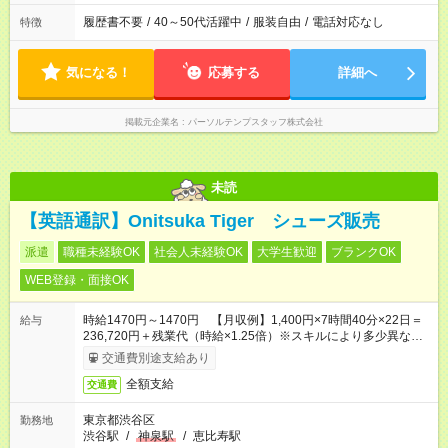
履歴書不要
/
40～50代活躍中
/
服装自由
/
電話対応なし
特徴
気になる！
応募する
詳細へ
掲載元企業名
パーソルテンプスタッフ株式会社
未読
【英語通訳】Onitsuka Tiger シューズ販売
派遣
職種未経験OK
社会人未経験OK
大学生歓迎
ブランクOK
WEB登録・面接OK
時給1470円～1470円 【月収例】1,400円×7時間40分×22日＝
給与
236,720円＋残業代（時給×1.25倍）※スキルにより多少異なり
ます。
交通費別途支給あり
全額支給
交通費
東京都渋谷区
勤務地
渋谷駅
/
神泉駅
/
恵比寿駅