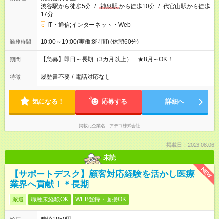
渋谷駅から徒歩5分
/
神泉駅
から徒歩10分
/
代官山駅から徒歩
17分
IT・通信;インターネット・Web
10:00～19:00(実働:8時間) (休憩60分)
勤務時間
【急募】即日～長期（3カ月以上） ★8月～OK！
期間
履歴書不要
/
電話対応なし
特徴
気になる！
応募する
詳細へ
掲載元企業名
アデコ株式会社
掲載日：2026.08.06
未読
NEW
【サポートデスク】顧客対応経験を活かし医療
業界へ貢献！＊長期
派遣
職種未経験OK
WEB登録・面接OK