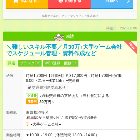
気になる！
応募する
詳細へ
掲載元企業名
ヒューマンリソシア株式会社
掲載日：2026.08.06
未読
NEW
＼難しいスキル不要／月30万↑大手ゲーム会社
でスケジュール管理・資料作成など
派遣
ブランクOK
WEB登録・面接OK
時給1,700円【月収例】約317,000円（時給1,700円×実働
給与
8.00h×21日+残業15h）+交通費
交通費別途支給あり
○通勤交通費の支給あり（当社規定による）
交通費
30万円～
月収例
東京都渋谷区
勤務地
神泉駅
から徒歩6分
/
渋谷駅から徒歩9分
●大手ゲーム会社●
★10:00～19:00（休憩時間 13:00～14:00）
勤務時間