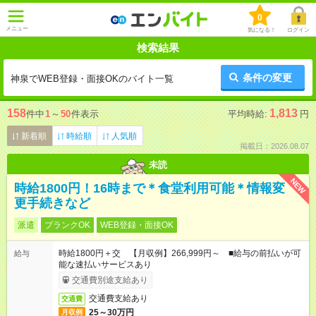
0
メニュー
気になる！
ログイン
検索結果
条件の変更
神泉でWEB登録・面接OKのバイト一覧
158
1,813
件中
1
～
50
件表示
平均時給:
円
新着順
時給順
人気順
掲載日：2026.08.07
未読
NEW
時給1800円！16時まで＊食堂利用可能＊情報変
更手続きなど
派遣
ブランクOK
WEB登録・面接OK
時給1800円＋交 【月収例】266,999円～ ■給与の前払いが可
給与
能な速払いサービスあり
交通費別途支給あり
交通費支給あり
交通費
25～30万円
月収例