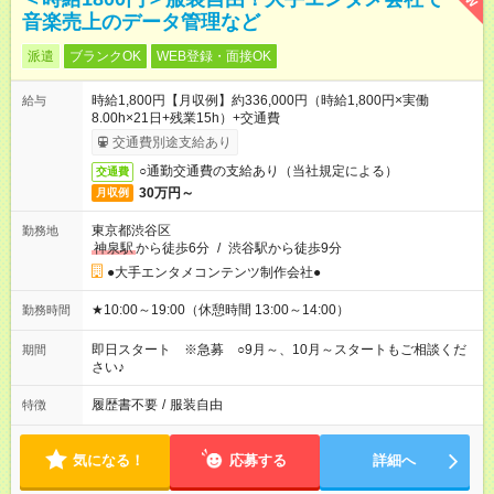
音楽売上のデータ管理など
派遣
ブランクOK
WEB登録・面接OK
時給1,800円【月収例】約336,000円（時給1,800円×実働
給与
8.00h×21日+残業15h）+交通費
交通費別途支給あり
○通勤交通費の支給あり（当社規定による）
交通費
30万円～
月収例
東京都渋谷区
勤務地
神泉駅
から徒歩6分
/
渋谷駅から徒歩9分
●大手エンタメコンテンツ制作会社●
★10:00～19:00（休憩時間 13:00～14:00）
勤務時間
即日スタート ※急募 ○9月～、10月～スタートもご相談くだ
期間
さい♪
履歴書不要
/
服装自由
特徴
気になる！
応募する
詳細へ