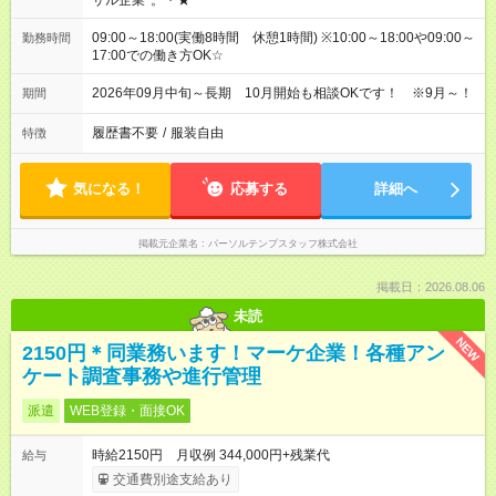
サル企業*。・★
09:00～18:00(実働8時間 休憩1時間) ※10:00～18:00や09:00～
勤務時間
17:00での働き方OK☆
2026年09月中旬～長期 10月開始も相談OKです！ ※9月～！
期間
履歴書不要
/
服装自由
特徴
気になる！
応募する
詳細へ
掲載元企業名
パーソルテンプスタッフ株式会社
掲載日：2026.08.06
未読
NEW
2150円＊同業務います！マーケ企業！各種アン
ケート調査事務や進行管理
派遣
WEB登録・面接OK
時給2150円 月収例 344,000円+残業代
給与
交通費別途支給あり