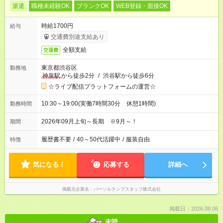
派遣
職種未経験OK
ブランクOK
WEB登録・面接OK
時給1700円
給与
交通費別途支給あり
全額支給
交通費
東京都渋谷区
勤務地
神泉駅
から徒歩2分
/
渋谷駅から徒歩6分
☆ライブ配信プラットフォームの運営☆
10:30～19:00(実働7時間30分 休憩1時間)
勤務時間
2026年09月上旬～長期 ※9月～！
期間
履歴書不要
/
40～50代活躍中
/
服装自由
特徴
気になる！
応募する
詳細へ
掲載元企業名
パーソルテンプスタッフ株式会社
掲載日：2026.08.06
未読