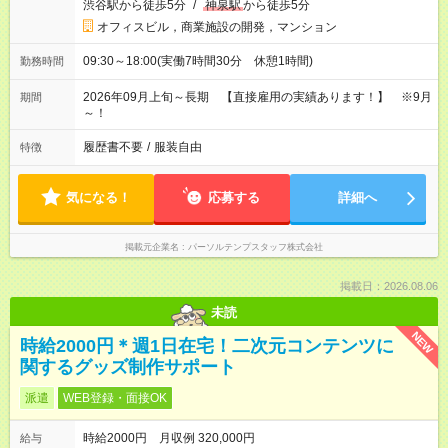
渋谷駅から徒歩5分
/
神泉駅
から徒歩5分
オフィスビル，商業施設の開発，マンション
09:30～18:00(実働7時間30分 休憩1時間)
勤務時間
2026年09月上旬～長期 【直接雇用の実績あります！】 ※9月
期間
～！
履歴書不要
/
服装自由
特徴
気になる！
応募する
詳細へ
掲載元企業名
パーソルテンプスタッフ株式会社
掲載日：2026.08.06
未読
NEW
時給2000円＊週1日在宅！二次元コンテンツに
関するグッズ制作サポート
派遣
WEB登録・面接OK
時給2000円 月収例 320,000円
給与