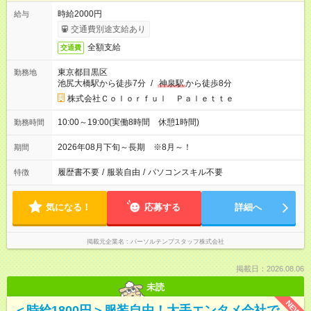
時給2000円
給与
交通費別途支給あり
全額支給
交通費
東京都目黒区
勤務地
池尻大橋駅から徒歩7分
/
神泉駅
から徒歩8分
株式会社Ｃｏｌｏｒｆｕｌ Ｐａｌｅｔｔｅ
10:00～19:00(実働8時間 休憩1時間)
勤務時間
2026年08月下旬～長期 ※8月～！
期間
履歴書不要
/
服装自由
/
パソコンスキル不要
特徴
気になる！
応募する
詳細へ
掲載元企業名
パーソルテンプスタッフ株式会社
掲載日：2026.08.06
未読
NEW
＜時給1800円＞服装自由！大手エンタメ会社で