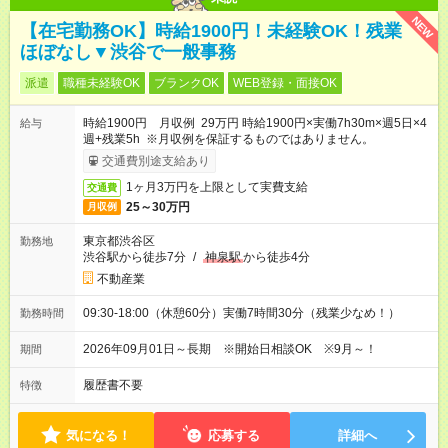
NEW
【在宅勤務OK】時給1900円！未経験OK！残業
ほぼなし▼渋谷で一般事務
派遣
職種未経験OK
ブランクOK
WEB登録・面接OK
時給1900円 月収例 29万円 時給1900円×実働7h30m×週5日×4
給与
週+残業5h ※月収例を保証するものではありません。
交通費別途支給あり
1ヶ月3万円を上限として実費支給
交通費
25～30万円
月収例
東京都渋谷区
勤務地
渋谷駅から徒歩7分
/
神泉駅
から徒歩4分
不動産業
09:30-18:00（休憩60分）実働7時間30分（残業少なめ！）
勤務時間
2026年09月01日～長期 ※開始日相談OK ※9月～！
期間
履歴書不要
特徴
気になる！
応募する
詳細へ