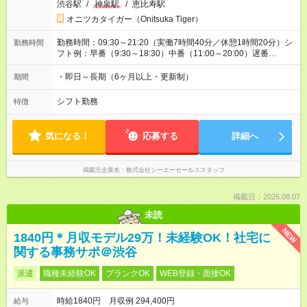
渋谷駅
/
神泉駅
/
恵比寿駅
オニツカタイガー（Onitsuka Tiger）
勤務時間：09:30～21:20（実働7時間40分／休憩1時間20分）シ
勤務時間
フト例：早番（9:30～18:30）中番（11:00～20:00）遅番
（12:20～21:20）
・即日～長期（6ヶ月以上・更新制）
期間
シフト勤務
特徴
気になる！
応募する
詳細へ
掲載元企業名
株式会社シーエーセールススタッフ
掲載日：2026.08.07
未読
NEW
1840円＊月収モデル29万！未経験OK！社宅に
関する事務サポ＠渋谷
派遣
職種未経験OK
ブランクOK
WEB登録・面接OK
時給1840円 月収例 294,400円
給与