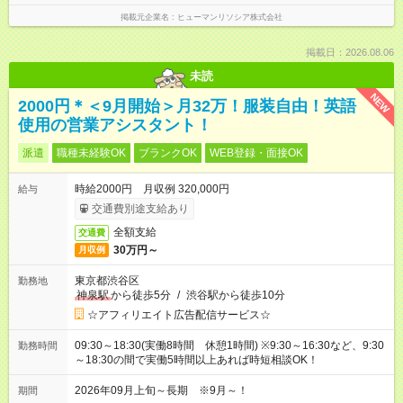
掲載元企業名
ヒューマンリソシア株式会社
掲載日：2026.08.06
未読
NEW
2000円＊＜9月開始＞月32万！服装自由！英語
使用の営業アシスタント！
派遣
職種未経験OK
ブランクOK
WEB登録・面接OK
時給2000円 月収例 320,000円
給与
交通費別途支給あり
全額支給
交通費
30万円～
月収例
東京都渋谷区
勤務地
神泉駅
から徒歩5分
/
渋谷駅から徒歩10分
☆アフィリエイト広告配信サービス☆
09:30～18:30(実働8時間 休憩1時間) ※9:30～16:30など、9:30
勤務時間
～18:30の間で実働5時間以上あれば時短相談OK！
2026年09月上旬～長期 ※9月～！
期間