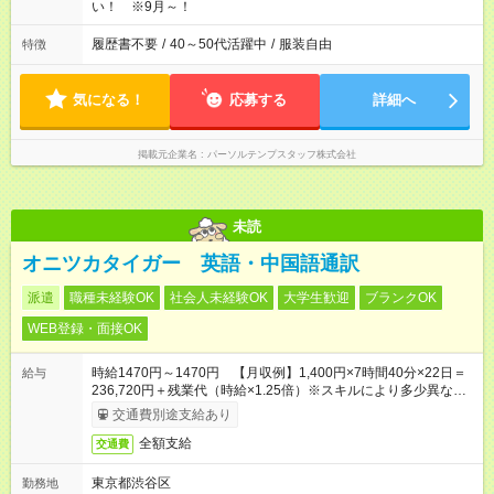
い！ ※9月～！
履歴書不要
/
40～50代活躍中
/
服装自由
特徴
気になる！
応募する
詳細へ
掲載元企業名
パーソルテンプスタッフ株式会社
未読
オニツカタイガー 英語・中国語通訳
派遣
職種未経験OK
社会人未経験OK
大学生歓迎
ブランクOK
WEB登録・面接OK
時給1470円～1470円 【月収例】1,400円×7時間40分×22日＝
給与
236,720円＋残業代（時給×1.25倍）※スキルにより多少異なり
ます。
交通費別途支給あり
全額支給
交通費
東京都渋谷区
勤務地