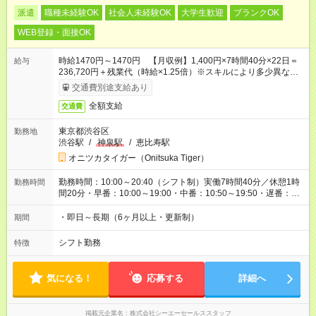
派遣
職種未経験OK
社会人未経験OK
大学生歓迎
ブランクOK
WEB登録・面接OK
時給1470円～1470円 【月収例】1,400円×7時間40分×22日＝
給与
236,720円＋残業代（時給×1.25倍）※スキルにより多少異なり
ます。
交通費別途支給あり
全額支給
交通費
東京都渋谷区
勤務地
渋谷駅
/
神泉駅
/
恵比寿駅
オニツカタイガー（Onitsuka Tiger）
勤務時間：10:00～20:40（シフト制）実働7時間40分／休憩1時
勤務時間
間20分・早番：10:00～19:00・中番：10:50～19:50・遅番：
11:40～20:40
・即日～長期（6ヶ月以上・更新制）
期間
シフト勤務
特徴
気になる！
応募する
詳細へ
掲載元企業名
株式会社シーエーセールススタッフ