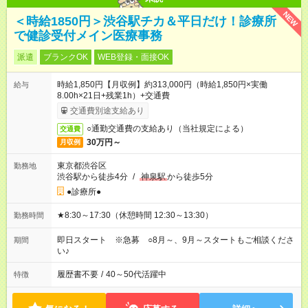
NEW
＜時給1850円＞渋谷駅チカ＆平日だけ！診療所
で健診受付メイン医療事務
派遣
ブランクOK
WEB登録・面接OK
時給1,850円【月収例】約313,000円（時給1,850円×実働
給与
8.00h×21日+残業1h）+交通費
交通費別途支給あり
○通勤交通費の支給あり（当社規定による）
交通費
30万円～
月収例
東京都渋谷区
勤務地
渋谷駅から徒歩4分
/
神泉駅
から徒歩5分
●診療所●
★8:30～17:30（休憩時間 12:30～13:30）
勤務時間
即日スタート ※急募 ○8月～、9月～スタートもご相談くださ
期間
い♪
履歴書不要
/
40～50代活躍中
特徴