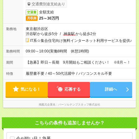
交通費別途支給あり
全額支給
交通費
25～30万円
月収例
東京都渋谷区
勤務地
渋谷駅から徒歩5分
/
神泉駅
から徒歩2分
IT系☆集合住宅向け無料インターネット利用サービスを提供♪
09:00～18:00(実働8時間 休憩1時間)
勤務時間
【急募】即日～長期 9月開始もご相談ください！ ※8月～！
期間
履歴書不要
/
40～50代活躍中
/
パソコンスキル不要
特徴
気になる！
応募する
詳細へ
掲載元企業名
パーソルテンプスタッフ株式会社
こちらの条件も追加しませんか？
今が狙い目！急募