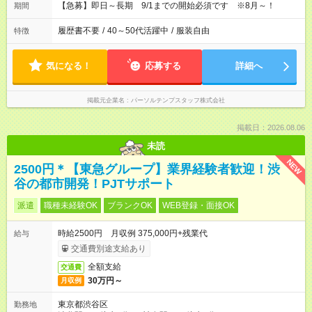
【急募】即日～長期 9/1までの開始必須です ※8月～！
期間
履歴書不要
/
40～50代活躍中
/
服装自由
特徴
気になる！
応募する
詳細へ
掲載元企業名
パーソルテンプスタッフ株式会社
掲載日：2026.08.06
未読
NEW
2500円＊【東急グループ】業界経験者歓迎！渋
谷の都市開発！PJTサポート
派遣
職種未経験OK
ブランクOK
WEB登録・面接OK
時給2500円 月収例 375,000円+残業代
給与
交通費別途支給あり
全額支給
交通費
30万円～
月収例
東京都渋谷区
勤務地