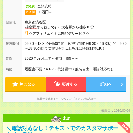
全額支給
交通費
30万円～
月収例
東京都渋谷区
勤務地
神泉駅
から徒歩5分
/
渋谷駅から徒歩10分
☆アフィリエイト広告配信サービス☆
09:30～18:30(実働8時間 休憩1時間) ※9:30～16:30など、9:30
勤務時間
～18:30の間で実働5時間以上あれば時短相談OK！
2026年09月上旬～長期 ※9月～！
期間
履歴書不要
/
40～50代活躍中
/
服装自由
/
電話対応なし
特徴
気になる！
応募する
詳細へ
掲載元企業名
パーソルテンプスタッフ株式会社
掲載日：2026.08.06
未読
NEW
＼電話対応なし！テキストでのカスタマサポー