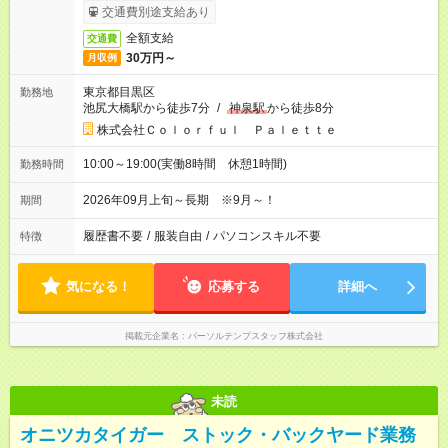
交通費別途支給あり
全額支給
交通費
30万円～
月収例
東京都目黒区
勤務地
池尻大橋駅から徒歩7分
/
神泉駅
から徒歩8分
株式会社Ｃｏｌｏｒｆｕｌ Ｐａｌｅｔｔｅ
10:00～19:00(実働8時間 休憩1時間)
勤務時間
2026年09月上旬～長期 ※9月～！
期間
履歴書不要
/
服装自由
/
パソコンスキル不要
特徴
気になる！
応募する
詳細へ
掲載元企業名
パーソルテンプスタッフ株式会社
未読
オニツカタイガー ストック・バックヤード業務