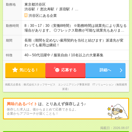
東京都渋谷区
勤務地
渋谷駅
/
恵比寿駅
/
原宿駅
/
…
渋谷区にある企業
8：30～17：30（実働8時間） ※勤務時間は就業先により異なる
勤務時間
場合があります。 ◎フレックス勤務が可能な就業先もありま
す。 ◎今よりもさらに働きやすい環境をつくるべく、 働き方
改革に全社をあげて取り組んでいます。
長期（期間を定めない雇用契約を当社と結びます）派遣先が変
期間
わっても雇用は継続！
40～50代活躍中
/
服装自由
/
10名以上の大量募集
特徴
気になる！
応募する
詳細へ
掲載元企業名
株式会社スタッフサービス エンジニアリング事業本部 ITソリューション（無期雇用
派遣）
興味のあるバイト
は、とりあえず保存しよう♪
保存した求人は、後からまとめて応募できるよ。
企業からアプローチが届くことも！
掲載日：2026.08.07