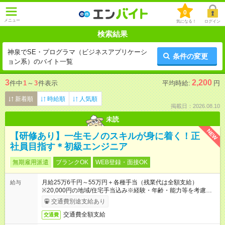
0
メニュー
気になる！
ログイン
検索結果
神泉でSE・プログラマ（ビジネスアプリケーシ
条件の変更
ョン系）のバイト一覧
3
2,200
件中
1
～
3
件表示
平均時給:
円
新着順
時給順
人気順
掲載日：2026.08.10
未読
NEW
【研修あり】一生モノのスキルが身に着く！正
社員目指す＊初級エンジニア
無期雇用派遣
ブランクOK
WEB登録・面接OK
月給25万6千円～55万円＋各種手当（残業代は全額支給）
給与
※20,000円の地域/住宅手当込み※経験・年齢・能力等を考慮し
て加給・優遇します。★同一就業先で1年以上継続したら月1万
交通費別途支給あり
円の継続手当支給
交通費全額支給
交通費