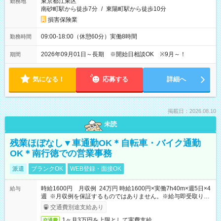
東京都江東区
勤務地
南砂町駅から徒歩7分
/
東陽町駅から徒歩10分
損害保険業
09:00-18:00（休憩60分）実働8時間
勤務時間
2026年09月01日～長期 ※開始日相談OK ※9月～！
期間
気になる！
応募する
詳細へ
掲載日：2026.08.10
未読
残業ほぼなし▼車通勤OK＊自転車・バイク通勤
OK＊南行徳での営業事務
派遣
ブランクOK
WEB登録・面接OK
時給1600円 月収例 24万円 時給1600円×実働7h40m×週5日×4
給与
週 ※月収例を保証するものではありません。※給与即受取りサ
ービス利用可（利用条件有）
交通費別途支給あり
1ヶ月3万円を上限として実費支給
交通費