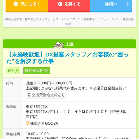
気になる！
応募する
詳細へ
掲載元企業名
株式会社スタッフサービス エンジニアリング事業本部 ITソリューション（無期雇用
派遣）
未読
【未経験歓迎】DX提案スタッフ／お客様の"困っ
た"を解決する仕事
正社員
職種未経験OK
月給280,000円～380,000円
給与
上記額にはみなし残業代を含みます。※超過分は全額支給いたし
ます。 みなし残業代 29,371円 以上／月 みなし残業時間 15時間
交通費別途支給あり
／月 ※年収条件は経験・能力により決定いたします。 ※管理監
督者の場合、残業代の支給なし。 【試用期間】試用期間あり 試
東京都渋谷区
勤務地
用期間の長さ：6ヶ月 雇用形態、給与は本採用時と同じです。 ※
東京都渋谷区渋谷１－１７－４ＰＭＯ渋谷１０Ｆ（最寄り駅：
試用期間は3か月～最大6か月、期間中の待遇に変更なし
渋谷駅）
株式会社GOOYA
10:00～19:00
勤務時間