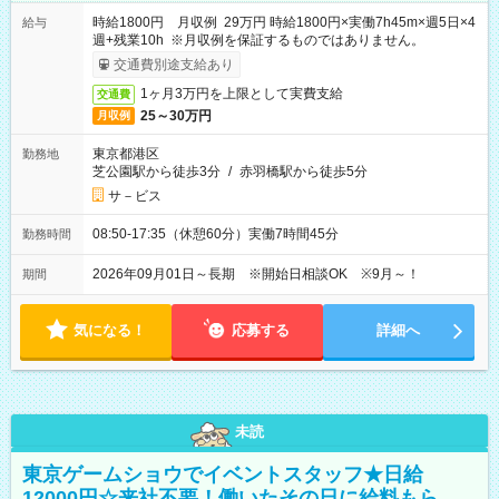
時給1800円 月収例 29万円 時給1800円×実働7h45m×週5日×4
給与
週+残業10h ※月収例を保証するものではありません。
交通費別途支給あり
1ヶ月3万円を上限として実費支給
交通費
25～30万円
月収例
東京都港区
勤務地
芝公園駅から徒歩3分
/
赤羽橋駅から徒歩5分
サ－ビス
08:50-17:35（休憩60分）実働7時間45分
勤務時間
2026年09月01日～長期 ※開始日相談OK ※9月～！
期間
気になる！
応募する
詳細へ
未読
東京ゲームショウでイベントスタッフ★日給
12000円☆来社不要！働いたその日に給料もら