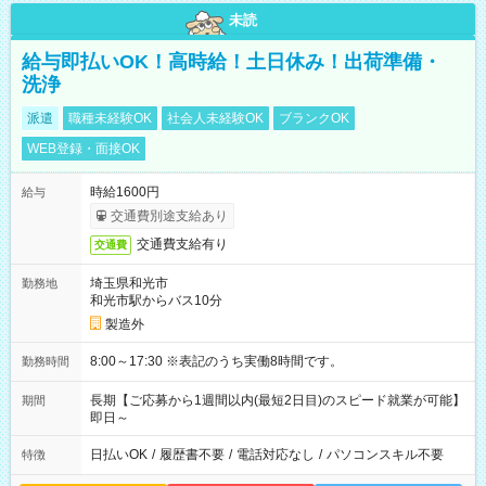
未読
給与即払いOK！高時給！土日休み！出荷準備・
洗浄
派遣
職種未経験OK
社会人未経験OK
ブランクOK
WEB登録・面接OK
時給1600円
給与
交通費別途支給あり
交通費支給有り
交通費
埼玉県和光市
勤務地
和光市駅からバス10分
製造外
8:00～17:30 ※表記のうち実働8時間です。
勤務時間
長期【ご応募から1週間以内(最短2日目)のスピード就業が可能】
期間
即日～
日払いOK
/
履歴書不要
/
電話対応なし
/
パソコンスキル不要
特徴