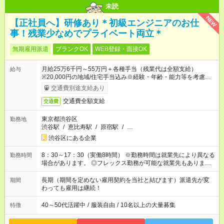
未読
NEW
【正社員へ】研修あり＊初級エンジニアのお仕
事！残業少なめでプライベート両立＊
無期雇用派遣
ブランクOK
WEB登録・面接OK
月給25万6千円～55万円＋各種手当（残業代は全額支給）
給与
※20,000円の地域/住宅手当込み※経験・年齢・能力等を考慮し
て加給・優遇します。★同一就業先で1年以上継続したら月1万
交通費別途支給あり
円の継続手当支給
交通費全額支給
交通費
東京都渋谷区
勤務地
渋谷駅
/
恵比寿駅
/
原宿駅
/
…
渋谷区にある企業
8：30～17：30（実働8時間） ※勤務時間は就業先により異なる
勤務時間
場合があります。 ◎フレックス勤務が可能な就業先もありま
す。 ◎今よりもさらに働きやすい環境をつくるべく、 働き方
改革に全社をあげて取り組んでいます。
長期（期間を定めない雇用契約を当社と結びます）派遣先が変
期間
わっても雇用は継続！
40～50代活躍中
/
服装自由
/
10名以上の大量募集
特徴