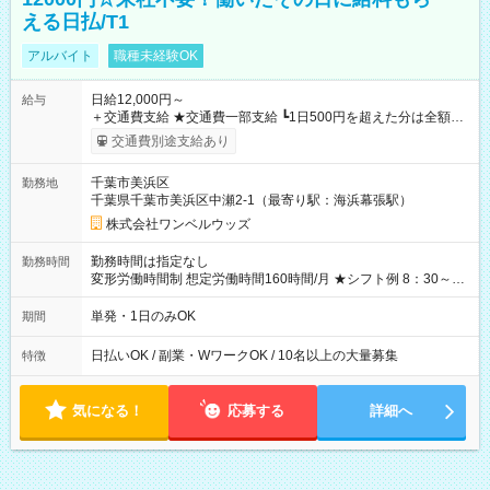
える日払/T1
アルバイト
職種未経験OK
日給12,000円～
給与
＋交通費支給 ★交通費一部支給 ┗1日500円を超えた分は全額支
給！ ※往復500円以内の方は自己負担となります ★日払いOK！
交通費別途支給あり
（規定あり） ┗働いたその日に現金GET♪ お仕事後はコンビニ
ATMから 日払い分を引き落とせます！ 【試用期間】試用期間
千葉市美浜区
勤務地
なし
千葉県千葉市美浜区中瀬2-1（最寄り駅：海浜幕張駅）
株式会社ワンベルウッズ
勤務時間は指定なし
勤務時間
変形労働時間制 想定労働時間160時間/月 ★シフト例 8：30～
19：00
単発・1日のみOK
期間
日払いOK / 副業・WワークOK / 10名以上の大量募集
特徴
気になる！
応募する
詳細へ