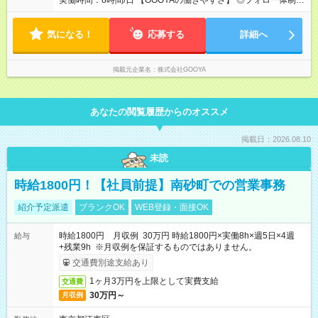
実働時間：8時間/日 【GOOYAの働きやすさ】 ◎フォロー体制：
専属の 「ラウンダー制度」 があり、 キャリアや日々の悩みを相
談できる環境です 。 ◎くるみん認定： 厚生労働省より子育て支
気になる！
援企業として認定されています 。
応募する
詳細へ
掲載元企業名
株式会社GOOYA
あなたの閲覧履歴からのオススメ
掲載日：2026.08.10
未読
時給1800円！【社員前提】南砂町での営業事務
紹介予定派遣
ブランクOK
WEB登録・面接OK
時給1800円 月収例 30万円 時給1800円×実働8h×週5日×4週
給与
+残業9h ※月収例を保証するものではありません。
交通費別途支給あり
1ヶ月3万円を上限として実費支給
交通費
30万円～
月収例