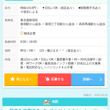
時給1414円～ ▼日払いOK（規定あり） ■初勤務手当あり
給与
※規定による
東京都新宿区
勤務地
新宿駅から徒歩
/
新宿三丁目駅から徒歩
/
高田馬場駅から徒歩
/
…
物流企業
9:00～18:00
勤務時間
即日～OK！ 1日～働けます＾＾（規定あり）
期間
週1日からOK
/
日払いOK
/
履歴書不要
/
40～50代活躍中
/
副
特徴
業・WワークOK
/
服装自由
/
シフト勤務
/
10名以上の大量募
集
/
電話対応なし
/
パソコンスキル不要
気になる！
応募する
詳細へ
掲載日：2026.08.03
未読