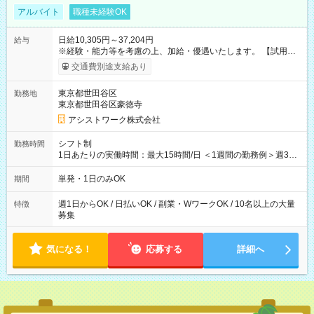
アルバイト
職種未経験OK
日給10,305円～37,204円
給与
※経験・能力等を考慮の上、加給・優遇いたします。 【試用期
間】試用期間なし
交通費別途支給あり
東京都世田谷区
勤務地
東京都世田谷区豪徳寺
アシストワーク株式会社
シフト制
勤務時間
1日あたりの実働時間：最大15時間/日 ＜1週間の勤務例＞週3回
勤務 勤務：月・水・金 休み：火・木・土・日 好きな時にお仕事
可能です！ ※1日あたりの最大実働時間は日勤、夜勤共に勤務し
単発・1日のみOK
期間
た時間になります。
週1日からOK / 日払いOK / 副業・WワークOK / 10名以上の大量
特徴
募集
気になる！
応募する
詳細へ