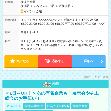
横浜市西区
勤務地
横浜駅
/
みなとみらい駅
/
西横浜駅
/
…
イベント会場
＜シフト例＞ いろいろなシフトで働けます！ ■7:00-24:00
勤務時間
■8:00-21:00 ■9:00-21:00 ■18:00-翌7:00 ■20:30-翌11:00 など
単発1日～OK!
期間
週1日からOK
/
日払いOK
/
履歴書不要
/
40～50代活躍中
/
副
特徴
業・WワークOK
/
服装自由
/
シフト勤務
/
電話対応なし
/
パソ
コンスキル不要
気になる！
応募する
詳細へ
掲載日：2026.08.10
未読
＜1日～OK！＞あの有名企業も！展示会や株主
総会のお手伝い！
アルバイト
職種未経験OK
社会人未経験OK
大学生歓迎