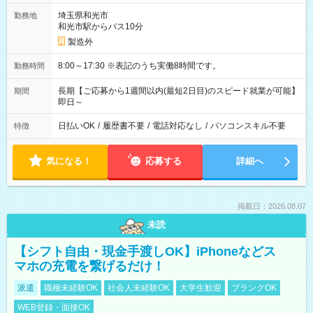
埼玉県和光市
勤務地
和光市駅からバス10分
製造外
8:00～17:30 ※表記のうち実働8時間です。
勤務時間
長期【ご応募から1週間以内(最短2日目)のスピード就業が可能】
期間
即日～
日払いOK
/
履歴書不要
/
電話対応なし
/
パソコンスキル不要
特徴
気になる！
応募する
詳細へ
掲載日：2026.08.07
未読
【シフト自由・現金手渡しOK】iPhoneなどス
マホの充電を繋げるだけ！
派遣
職種未経験OK
社会人未経験OK
大学生歓迎
ブランクOK
WEB登録・面接OK