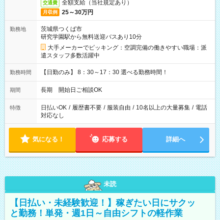
全額支給（当社規定あり）
交通費
25～30万円
月収例
茨城県つくば市
勤務地
研究学園駅から無料送迎バスあり10分
大手メーカーでピッキング：空調完備の働きやすい職場：派
遣スタッフ多数活躍中
【日勤のみ】 8：30～17：30 選べる勤務時間！
勤務時間
長期 開始日ご相談OK
期間
日払いOK
/
履歴書不要
/
服装自由
/
10名以上の大量募集
/
電話
特徴
対応なし
気になる！
応募する
詳細へ
未読
【日払い・未経験歓迎！】稼ぎたい日にサクッ
と勤務！単発・週1日～自由シフトの軽作業