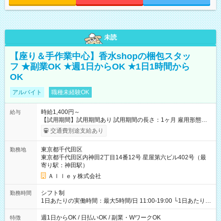
未読
【座り＆手作業中心】香水shopの梱包スタッ
フ ★副業OK ★週1日からOK ★1日1時間から
OK
アルバイト
職種未経験OK
時給1,400円～
給与
【試用期間】試用期間あり 試用期間の長さ：1ヶ月 雇用形態、
給与は本採用時と同じです。
交通費別途支給あり
東京都千代田区
勤務地
東京都千代田区内神田2丁目14番12号 星屋第六ビル402号（最
寄り駅：神田駅）
Ａｌｌｅｙ株式会社
シフト制
勤務時間
1日あたりの実働時間：最大5時間/日 11:00-19:00 └1日あたりの
実働時間：1-5時間 └上記の時間帯内であれば、いつでも勤務可
能！ └平日・土曜日の中で、お好きな曜日でご勤務いただけま
週1日からOK / 日払いOK / 副業・WワークOK
特徴