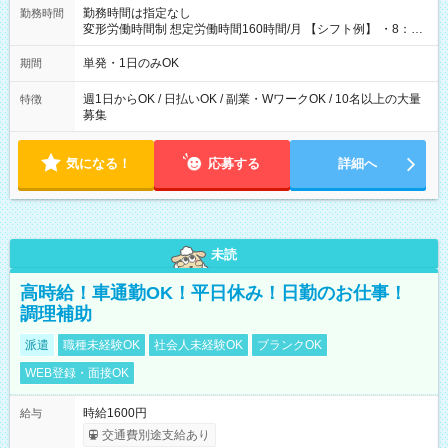
勤務時間は指定なし
勤務時間
変形労働時間制 想定労働時間160時間/月 【シフト例】 ・8：00
～21：00
単発・1日のみOK
期間
週1日からOK / 日払いOK / 副業・WワークOK / 10名以上の大量
特徴
募集
気になる！
応募する
詳細へ
未読
高時給！車通勤OK！平日休み！日勤のお仕事！
調理補助
派遣
職種未経験OK
社会人未経験OK
ブランクOK
WEB登録・面接OK
時給1600円
給与
交通費別途支給あり