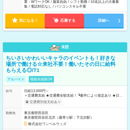
業・WワークOK
/
服装自由
/
シフト勤務
/
10名以上の大量募
集
/
電話対応なし
/
パソコンスキル不要
気になる！
応募する
詳細へ
未読
ちいさいかわいいキャラのイベントも！好きな
場所で働ける☆来社不要！働いたその日に給料
もらえる◎/T1
アルバイト
職種未経験OK
日給13,000円～
給与
＋交通費支給 ★交通費全額支給！ ┗案件により規定あり ★日払
いOK！（規定あり） ┗働いたその日に現金GET♪ お仕事後はコ
交通費別途支給あり
ンビニATMから 日払い分を引き落とせます！ 【試用期間】試
用期間なし
東京都世田谷区
勤務地
東京都世田谷区北沢（最寄り駅：下北沢駅）
株式会社ワンベルウッズ