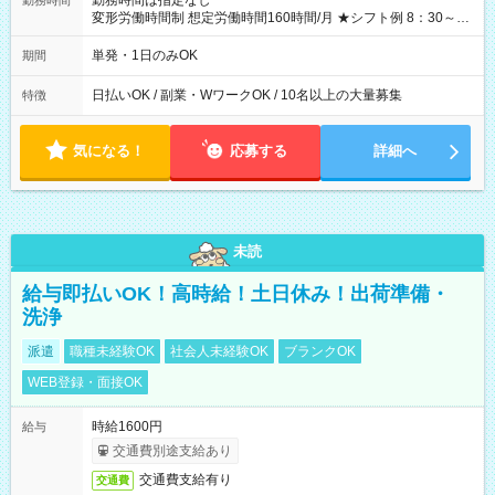
勤務時間は指定なし
勤務時間
変形労働時間制 想定労働時間160時間/月 ★シフト例 8：30～
19：00
単発・1日のみOK
期間
日払いOK / 副業・WワークOK / 10名以上の大量募集
特徴
気になる！
応募する
詳細へ
未読
給与即払いOK！高時給！土日休み！出荷準備・
洗浄
派遣
職種未経験OK
社会人未経験OK
ブランクOK
WEB登録・面接OK
時給1600円
給与
交通費別途支給あり
交通費支給有り
交通費