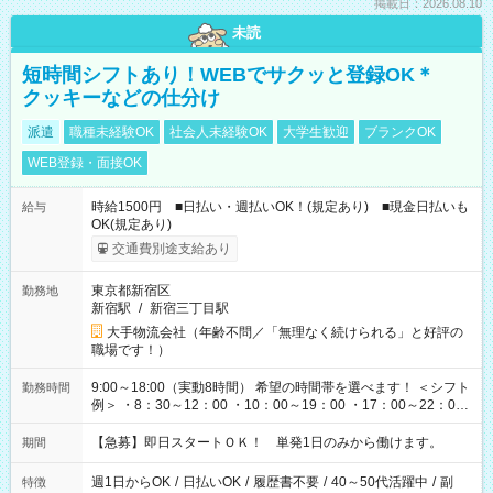
掲載日：2026.08.10
未読
短時間シフトあり！WEBでサクッと登録OK＊
クッキーなどの仕分け
派遣
職種未経験OK
社会人未経験OK
大学生歓迎
ブランクOK
WEB登録・面接OK
時給1500円 ■日払い・週払いOK！(規定あり) ■現金日払いも
給与
OK(規定あり)
交通費別途支給あり
東京都新宿区
勤務地
新宿駅
/
新宿三丁目駅
大手物流会社（年齢不問／「無理なく続けられる」と好評の
職場です！）
9:00～18:00（実動8時間） 希望の時間帯を選べます！ ＜シフト
勤務時間
例＞ ・8：30～12：00 ・10：00～19：00 ・17：00～22：00
・13：00～22：00 ・22：00～翌6：00 など
【急募】即日スタートＯＫ！ 単発1日のみから働けます。
期間
週1日からOK
/
日払いOK
/
履歴書不要
/
40～50代活躍中
/
副
特徴