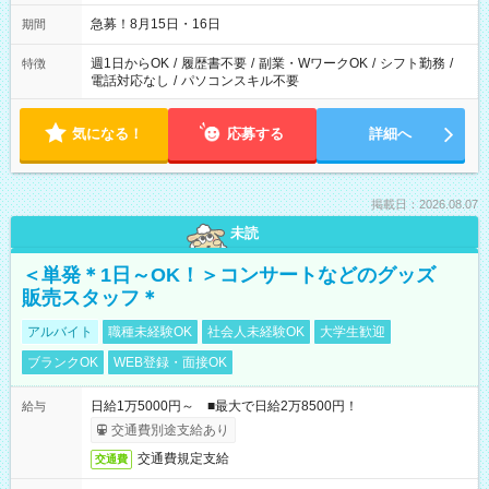
急募！8月15日・16日
期間
週1日からOK
/
履歴書不要
/
副業・WワークOK
/
シフト勤務
/
特徴
電話対応なし
/
パソコンスキル不要
気になる！
応募する
詳細へ
掲載日：2026.08.07
未読
＜単発＊1日～OK！＞コンサートなどのグッズ
販売スタッフ＊
アルバイト
職種未経験OK
社会人未経験OK
大学生歓迎
ブランクOK
WEB登録・面接OK
日給1万5000円～ ■最大で日給2万8500円！
給与
交通費別途支給あり
交通費規定支給
交通費