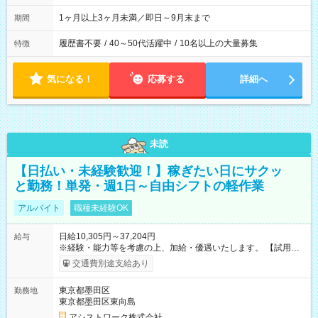
1ヶ月以上3ヶ月未満／即日～9月末まで
期間
履歴書不要
/
40～50代活躍中
/
10名以上の大量募集
特徴
気になる！
応募する
詳細へ
未読
【日払い・未経験歓迎！】稼ぎたい日にサクッ
と勤務！単発・週1日～自由シフトの軽作業
アルバイト
職種未経験OK
日給10,305円～37,204円
給与
※経験・能力等を考慮の上、加給・優遇いたします。 【試用期
間】試用期間なし
交通費別途支給あり
東京都墨田区
勤務地
東京都墨田区東向島
アシストワーク株式会社