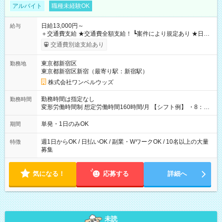
アルバイト
職種未経験OK
日給13,000円～
給与
＋交通費支給 ★交通費全額支給！ ┗案件により規定あり ★日払
いOK！（規定あり） ┗働いたその日に現金GET♪ お仕事後はコ
交通費別途支給あり
ンビニATMから 日払い分を引き落とせます！ 【試用期間】試
用期間なし
東京都新宿区
勤務地
東京都新宿区新宿（最寄り駅：新宿駅）
株式会社ワンベルウッズ
勤務時間は指定なし
勤務時間
変形労働時間制 想定労働時間160時間/月 【シフト例】 ・8：00
～21：00
単発・1日のみOK
期間
週1日からOK / 日払いOK / 副業・WワークOK / 10名以上の大量
特徴
募集
気になる！
応募する
詳細へ
未読