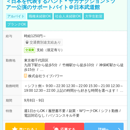
＜日本を代表するバンド＊サカナクション＞ツ
アー公演のサポートバイト＠日本武道館
アルバイト
職種未経験OK
社会人未経験OK
大学生歓迎
ブランクOK
時給1250円～
給与
交通費別途支給あり
支給（規定有り）
交通費
東京都千代田区
勤務地
九段下駅から徒歩5分
/
竹橋駅から徒歩10分
/
神保町駅から徒
歩15分
/
…
株式会社ライブパワー
＜シフト例＞ 9:00～22:30 12:30～22:00 15:30～21:00 12:30～
勤務時間
19:00 12:30～22:00 上記の時間から好きな時間を選べます！ ※
時間は変更となる可能性があります
9月8日・9日
期間
週1日からOK
/
履歴書不要
/
副業・WワークOK
/
シフト勤務
/
特徴
電話対応なし
/
パソコンスキル不要
気になる！
応募する
詳細へ