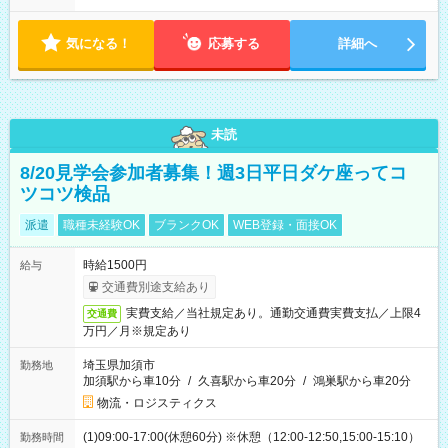
す！ 【シフト例】 ・11:00～14:00 ・16:30～19:00 ・13:00～
18:00 などのように、自由な働き方が可能なお仕事です！
気になる！
応募する
詳細へ
未読
8/20見学会参加者募集！週3日平日ダケ座ってコ
ツコツ検品
派遣
職種未経験OK
ブランクOK
WEB登録・面接OK
時給1500円
給与
交通費別途支給あり
実費支給／当社規定あり。通勤交通費実費支払／上限4
交通費
万円／月※規定あり
埼玉県加須市
勤務地
加須駅から車10分
/
久喜駅から車20分
/
鴻巣駅から車20分
物流・ロジスティクス
(1)09:00-17:00(休憩60分) ※休憩（12:00-12:50,15:00-15:10）
勤務時間