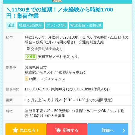
＼11/30までの短期！／未経験から時給1700
円！集荷作業
派遣
職種未経験OK
ブランクOK
WEB登録・面接OK
時給1700円／月収例：328,100円＝1,700円×8時間×21日勤務の
給与
場合＋残業代(月20時間の場合)、交通費別途支給
交通費別途支給あり
実費支給／当社規定あり。
交通費
茨城県鉾田市
勤務地
徳宿駅から車5分
/
涸沼駅から車12分
物流・ロジスティクス
(1)08:00-17:30(休憩90分) (2)08:00-18:00(休憩90分)
勤務時間
1ヶ月以上3ヶ月未満／【9/10～11/30までの期間限定】
期間
履歴書不要
/
40～50代活躍中
/
副業・WワークOK
/
シフト勤
特徴
務
/
10名以上の大量募集
気になる！
応募する
詳細へ