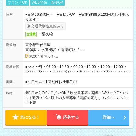
ブランクOK
WEB登録・面接OK
■日給16,840円～ ■日払いOK ■実働3時間5,120円のお仕事あ
給与
ります！
交通費別途支給あり
一部支給
交通費
東京都千代田区
勤務地
東京駅
/
水道橋駅
/
有楽町駅
/
…
株式会社マッシュ
■シフト例 ・07:00～19:30 ・09:00～12:00 ・10:00～17:00 ・
勤務時間
18:00～23:00 ・19:00～07:00 ・20:00～09:00 ・22:00～06:00
etc ★最短で3時間で5,120円のお仕事から 15時間で2万円近く稼
げるお仕事も！ ご希望のお時間に合わせてご紹介！ ※シフトは
■１日のみ・1回だけお仕事OK！
期間
現場によって異なります。 ※勿論、休憩時間はあるのでご安心
ください！
週1日からOK
/
日払いOK
/
履歴書不要
/
副業・WワークOK
/
シ
特徴
フト勤務
/
10名以上の大量募集
/
電話対応なし
/
パソコンスキ
ル不要
気になる！
応募する
詳細へ