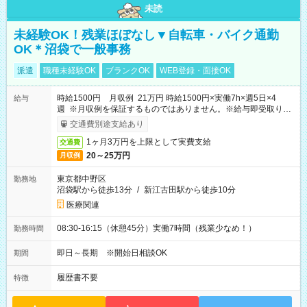
未読
未経験OK！残業ほぼなし▼自転車・バイク通勤
OK＊沼袋で一般事務
派遣
職種未経験OK
ブランクOK
WEB登録・面接OK
時給1500円 月収例 21万円 時給1500円×実働7h×週5日×4
給与
週 ※月収例を保証するものではありません。※給与即受取りサ
ービス利用可（利用条件有）
交通費別途支給あり
1ヶ月3万円を上限として実費支給
交通費
20～25万円
月収例
東京都中野区
勤務地
沼袋駅から徒歩13分
/
新江古田駅から徒歩10分
医療関連
08:30-16:15（休憩45分）実働7時間（残業少なめ！）
勤務時間
即日～長期 ※開始日相談OK
期間
履歴書不要
特徴