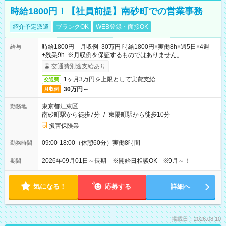
時給1800円！【社員前提】南砂町での営業事務
紹介予定派遣
ブランクOK
WEB登録・面接OK
時給1800円 月収例 30万円 時給1800円×実働8h×週5日×4週
給与
+残業9h ※月収例を保証するものではありません。
交通費別途支給あり
1ヶ月3万円を上限として実費支給
交通費
30万円～
月収例
東京都江東区
勤務地
南砂町駅から徒歩7分
/
東陽町駅から徒歩10分
損害保険業
09:00-18:00（休憩60分）実働8時間
勤務時間
2026年09月01日～長期 ※開始日相談OK ※9月～！
期間
気になる！
応募する
詳細へ
掲載日：2026.08.10