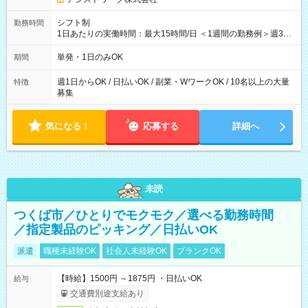
シフト制
勤務時間
1日あたりの実働時間：最大15時間/日 ＜1週間の勤務例＞週3回
勤務 勤務：月・水・金 休み：火・木・土・日 好きな時にお仕事
可能です！ ※1日あたりの最大実働時間は日勤、夜勤共に勤務し
単発・1日のみOK
期間
た時間になります。
週1日からOK / 日払いOK / 副業・WワークOK / 10名以上の大量
特徴
募集
気になる！
応募する
詳細へ
未読
つくば市／ひとりでモクモク／選べる勤務時間
／指定製品のピッキング／日払いOK
派遣
職種未経験OK
社会人未経験OK
ブランクOK
【時給】1500円 ～1875円 ・日払いOK
給与
交通費別途支給あり