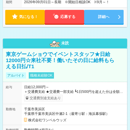
2026年09月01日～長期 ※開始日相談OK ※9月～！
期間
気になる！
応募する
詳細へ
未読
東京ゲームショウでイベントスタッフ★日給
12000円☆来社不要！働いたその日に給料もら
える日払/T1
アルバイト
職種未経験OK
日給12,000円～
給与
＋交通費支給 ★交通費一部支給 ┗1日500円を超えた分は全額支
給！ ※往復500円以内の方は自己負担となります ★日払いOK！
交通費別途支給あり
（規定あり） ┗働いたその日に現金GET♪ お仕事後はコンビニ
ATMから 日払い分を引き落とせます！ 【試用期間】試用期間
千葉市美浜区
勤務地
なし
千葉県千葉市美浜区中瀬2-1（最寄り駅：海浜幕張駅）
株式会社ワンベルウッズ