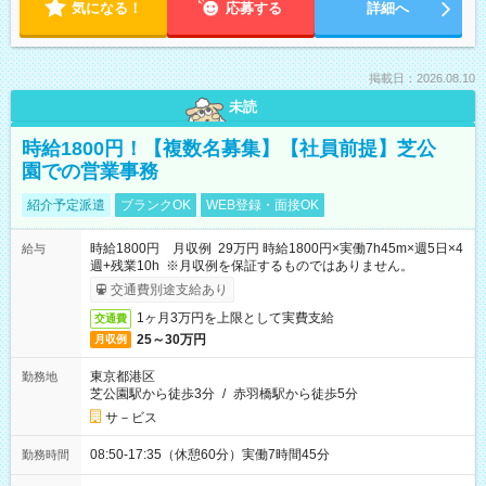
気になる！
応募する
詳細へ
掲載日：2026.08.10
未読
時給1800円！【複数名募集】【社員前提】芝公
園での営業事務
紹介予定派遣
ブランクOK
WEB登録・面接OK
時給1800円 月収例 29万円 時給1800円×実働7h45m×週5日×4
給与
週+残業10h ※月収例を保証するものではありません。
交通費別途支給あり
1ヶ月3万円を上限として実費支給
交通費
25～30万円
月収例
東京都港区
勤務地
芝公園駅から徒歩3分
/
赤羽橋駅から徒歩5分
サ－ビス
08:50-17:35（休憩60分）実働7時間45分
勤務時間