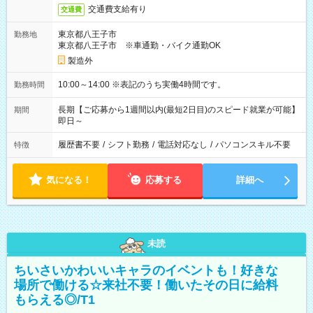
交通費支給有り
交通費
東京都八王子市
勤務地
東京都八王子市 ※車通勤・バイク通勤OK
製造外
10:00～14:00 ※表記のうち実働4時間です。
勤務時間
長期【ご応募から1週間以内(最短2日目)のスピード就業が可能】
期間
即日～
履歴書不要
/
シフト勤務
/
電話対応なし
/
パソコンスキル不要
特徴
気になる！
応募する
詳細へ
未読
ちいさいかわいいキャラのイベントも！好きな
場所で働ける☆来社不要！働いたその日に給料
もらえる◎/T1