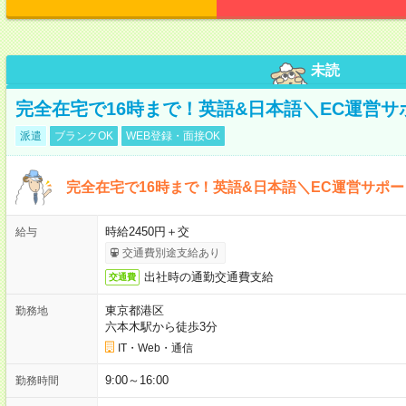
未読
完全在宅で16時まで！英語&日本語＼EC運営サ
派遣
ブランクOK
WEB登録・面接OK
完全在宅で16時まで！英語&日本語＼EC運営サポー
時給2450円＋交
給与
交通費別途支給あり
出社時の通勤交通費支給
交通費
東京都港区
勤務地
六本木駅から徒歩3分
IT・Web・通信
9:00～16:00
勤務時間