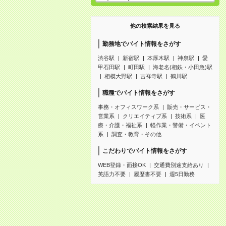
他の検索結果を見る
勤務地でバイト情報をさがす
渋谷駅
新宿駅
本厚木駅
神泉駅
愛
甲石田駅
町田駅
海老名(相鉄・小田急)駅
相模大野駅
吉祥寺駅
鶴川駅
職種でバイト情報をさがす
事務・オフィスワーク系
販売・サービス・
営業系
クリエイティブ系
技術系
医
療・介護・福祉系
軽作業・警備・イベント
系
調査・教育・その他
こだわりでバイト情報をさがす
WEB登録・面接OK
交通費別途支給あり
英語力不要
履歴書不要
週5日勤務