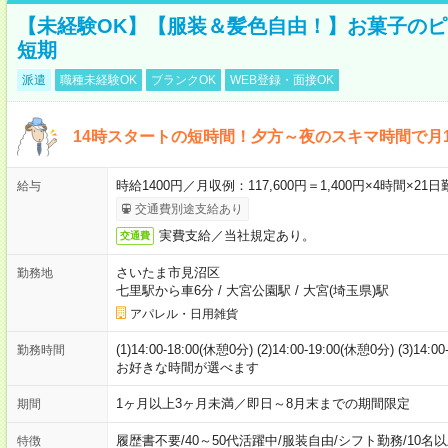
【未経験OK】【服装＆髪色自由！】お菓子の
短期
派遣
職種未経験OK
ブランクOK
WEB登録・面接OK
14時スタートの短時間！夕方～夜のスキマ時間で月1
時給1400円／月収例：117,600円＝1,400円×4時間×
給与
交通費別途支給あり
実費支給／当社規定あり。
交通費
さいたま市見沼区
勤務地
七里駅から車6分
/
大宮公園駅
/
大宮(埼玉県)駅
アパレル・日用雑貨
(1)14:00-18:00(休憩0分) (2)14:00-19:00(休憩0分) (3)14:
勤務時間
お好きな時間が選べます
1ヶ月以上3ヶ月未満／即日～8月末までの期間限定
期間
履歴書不要
/
40～50代活躍中
/
服装自由
/
シフト勤務
/
10名
特徴