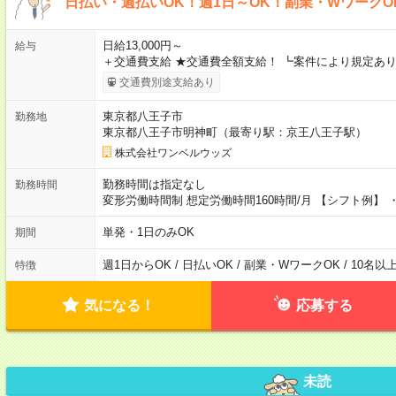
日払い・週払いOK！週1日～OK！副業・WワークO
日給13,000円～
給与
＋交通費支給 ★交通費全額支給！ ┗案件により規定あり
交通費別途支給あり
東京都八王子市
勤務地
東京都八王子市明神町（最寄り駅：京王八王子駅）
株式会社ワンベルウッズ
勤務時間は指定なし
勤務時間
変形労働時間制 想定労働時間160時間/月 【シフト例】 ・8
単発・1日のみOK
期間
週1日からOK / 日払いOK / 副業・WワークOK / 10名
特徴
気になる！
応募する
未読