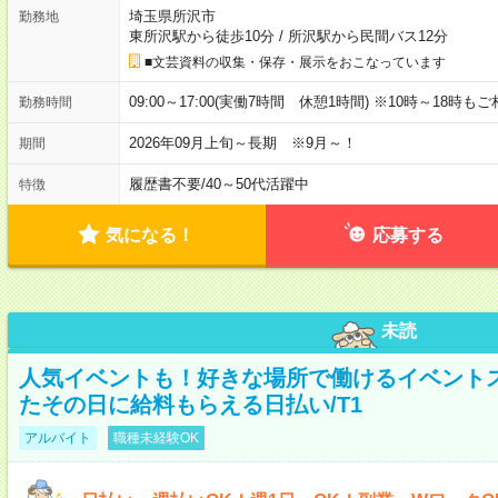
埼玉県所沢市
勤務地
東所沢駅から徒歩10分
/
所沢駅から民間バス12分
■文芸資料の収集・保存・展示をおこなっています
09:00～17:00(実働7時間 休憩1時間) ※10時～18時も
勤務時間
2026年09月上旬～長期 ※9月～！
期間
履歴書不要
/
40～50代活躍中
特徴
気になる！
応募する
未読
人気イベントも！好きな場所で働けるイベント
たその日に給料もらえる日払い/T1
アルバイト
職種未経験OK