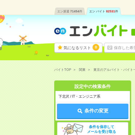
エン派遣
71454
件
エン バイト
82531
件
0
気になるリスト
保存した希
バイトTOP
関東
東京のアルバイト・バイト
設定中の検索条件
下北沢 / IT・エンジニア系
条件の変更
条件を保存して
メールを受け取る