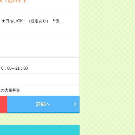
K！のバイト
 ★日払いOK！（規定あり） ┗働…
：00～21：00
以上の大量募集
詳細へ