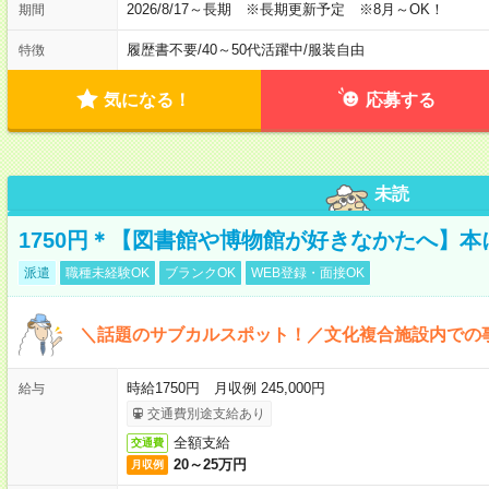
2026/8/17～長期 ※長期更新予定 ※8月～OK！
期間
履歴書不要
/
40～50代活躍中
/
服装自由
特徴
気になる！
応募する
未読
1750円＊【図書館や博物館が好きなかたへ】
派遣
職種未経験OK
ブランクOK
WEB登録・面接OK
＼話題のサブカルスポット！／文化複合施設内での
時給1750円 月収例 245,000円
給与
交通費別途支給あり
全額支給
交通費
20～25万円
月収例