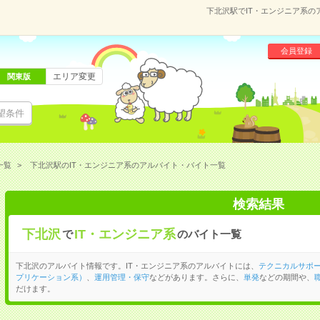
下北沢駅でIT・エンジニア系
会員登録
エリア変更
関東版
望条件
一覧
下北沢駅のIT・エンジニア系のアルバイト・バイト一覧
検索結果
下北沢
IT・エンジニア系
で
のバイト一覧
下北沢のアルバイト情報です。IT・エンジニア系のアルバイトには、
テクニカルサポ
プリケーション系）
、
運用管理・保守
などがあります。さらに、
単発
などの期間や、
だけます。