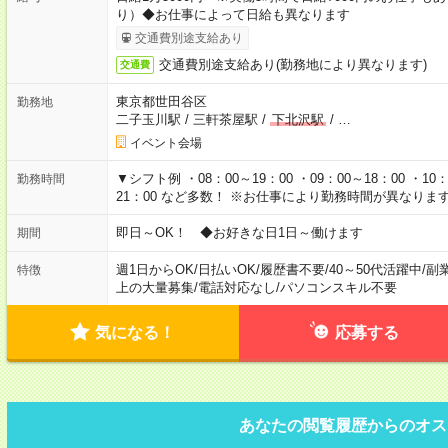
り）◆お仕事によって日給も異なります
交通費別途支給あり
交通費別途支給あり(勤務地により異なります)
交通費
東京都世田谷区
勤務地
二子玉川駅
/
三軒茶屋駅
/
下北沢駅
/
…
イベント会場
▼シフト例 ・08：00～19：00 ・09：00～18：00 ・10：0
勤務時間
21：00 など多数！ ※お仕事により勤務時間が異なりま
即日～OK！ ◆お好きな日1日～働けます
期間
週1日からOK
/
日払いOK
/
履歴書不要
/
40～50代活躍中
/
副
特徴
上の大量募集
/
電話対応なし
/
パソコンスキル不要
気になる！
応募する
あなたの閲覧履歴からのオス