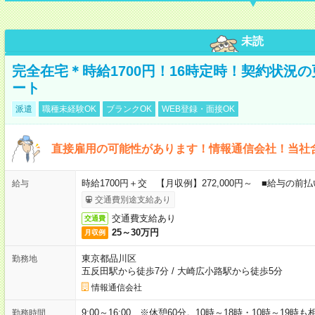
未読
完全在宅＊時給1700円！16時定時！契約状況
ート
派遣
職種未経験OK
ブランクOK
WEB登録・面接OK
直接雇用の可能性があります！情報通信会社！当社
時給1700円＋交 【月収例】272,000円～ ■給与の
給与
交通費別途支給あり
交通費支給あり
交通費
25～30万円
月収例
東京都品川区
勤務地
五反田駅から徒歩7分
/
大崎広小路駅から徒歩5分
情報通信会社
9:00～16:00 ※休憩60分。10時～18時・10時～19時
勤務時間