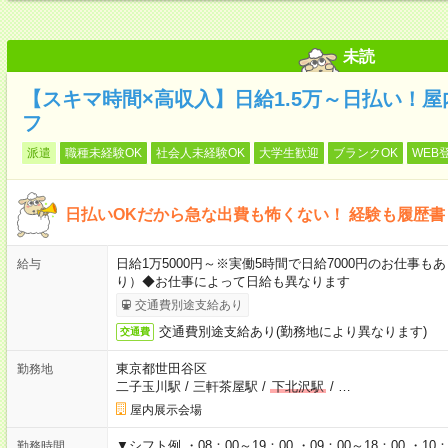
未読
【スキマ時間×高収入】日給1.5万～日払い！
フ
派遣
職種未経験OK
社会人未経験OK
大学生歓迎
ブランクOK
WEB
日払いOKだから急な出費も怖くない！ 経験も履歴
日給1万5000円～※実働5時間で日給7000円のお仕事
給与
り）◆お仕事によって日給も異なります
交通費別途支給あり
交通費別途支給あり(勤務地により異なります)
交通費
東京都世田谷区
勤務地
二子玉川駅
/
三軒茶屋駅
/
下北沢駅
/
…
屋内展示会場
▼シフト例 ・08：00～19：00 ・09：00～18：00 ・10：0
勤務時間