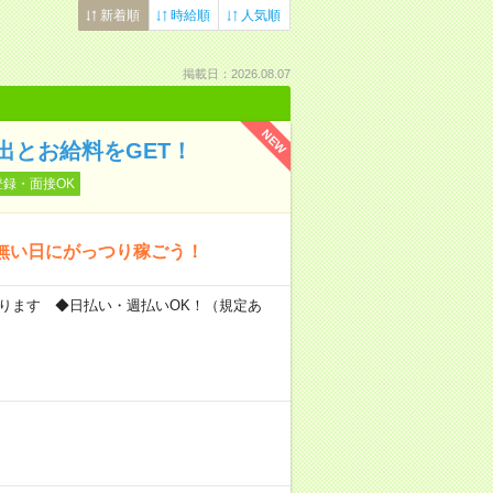
新着順
時給順
人気順
掲載日：2026.08.07
NEW
出とお給料をGET！
登録・面接OK
無い日にがっつり稼ごう！
もあります ◆日払い・週払いOK！（規定あ