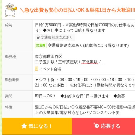
＼急な出費も安心の日払いOK＆単発1日から大歓迎!!
日給1万5000円～※実働5時間で日給7000円のお仕事
給与
り）◆お仕事によって日給も異なります
交通費別途支給あり
交通費別途支給あり(勤務地により異なります)
交通費
東京都世田谷区
勤務地
二子玉川駅
/
三軒茶屋駅
/
下北沢駅
/
…
イベント会場
▼シフト例 ・08：00～19：00 ・09：00～18：00 ・10：0
勤務時間
21：00 など多数！ ※お仕事により勤務時間が異なりま
即日～OK！ ◆お好きな日1日～働けます ◆急募
期間
週1日からOK
/
日払いOK
/
履歴書不要
/
40～50代活躍中
/
副
特徴
上の大量募集
/
電話対応なし
/
パソコンスキル不要
気になる！
応募する