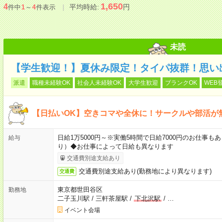
1,650
4
平均時給:
円
件中
1
～
4
件表示
未読
【学生歓迎！】夏休み限定！タイパ抜群！思い
派遣
職種未経験OK
社会人未経験OK
大学生歓迎
ブランクOK
WEB
【日払いOK】空きコマや全休に！サークルや部活が
日給1万5000円～※実働5時間で日給7000円のお仕事
給与
り）◆お仕事によって日給も異なります
交通費別途支給あり
交通費別途支給あり(勤務地により異なります)
交通費
東京都世田谷区
勤務地
二子玉川駅
/
三軒茶屋駅
/
下北沢駅
/
…
イベント会場