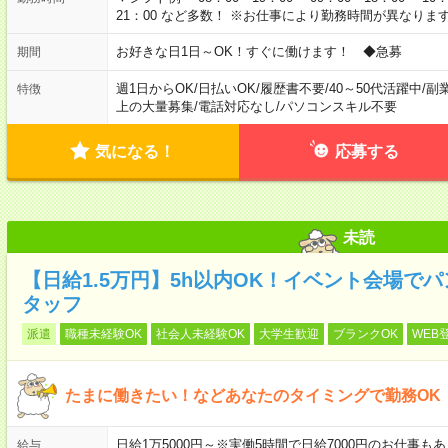
21：00 など多数！ ※お仕事により勤務時間が異なりま
お好きな日1日～OK！すぐに働けます！ ◆急募
期間
週1日からOK
/
日払いOK
/
履歴書不要
/
40～50代活躍中
/
副
特徴
上の大量募集
/
電話対応なし
/
パソコンスキル不要
気になる！
応募する
未読
【日給1.5万円】5h以内OK！イベント会場で
タッフ
派遣
職種未経験OK
社会人未経験OK
大学生歓迎
ブランクOK
WEB
たまに働きたい！などあなたのタイミングで勤務OK
日給1万5000円～※実働5時間で日給7000円のお仕事
給与