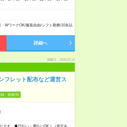
す
業・WワークOK
/
服装自由
/
シフト勤務
/
10名以
詳細へ
掲載日：2026.07.23
パンフレット配布など運営ス
登録・面接OK
！
もあります ◆日払い・週払いOK！（規定あ