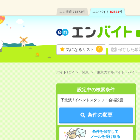
エン派遣
71573
件
エン バイト
82531
件
0
気になるリスト
保存した希
バイトTOP
関東
東京のアルバイト・バイト
設定中の検索条件
下北沢 / イベントスタッフ・会場設営
条件の変更
条件を保存して
メールを受け取る