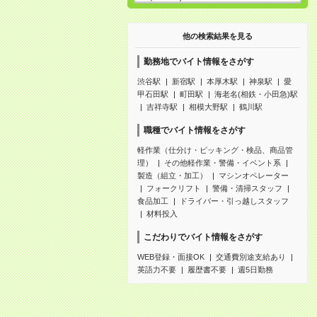
他の検索結果を見る
勤務地でバイト情報をさがす
渋谷駅
新宿駅
本厚木駅
神泉駅
愛
甲石田駅
町田駅
海老名(相鉄・小田急)駅
吉祥寺駅
相模大野駅
鶴川駅
職種でバイト情報をさがす
軽作業（仕分け・ピッキング・検品、商品管
理）
その他軽作業・警備・イベント系
製造（組立・加工）
マシンオペレーター
フォークリフト
警備・清掃スタッフ
食品加工
ドライバー・引っ越しスタッフ
材料投入
こだわりでバイト情報をさがす
WEB登録・面接OK
交通費別途支給あり
英語力不要
履歴書不要
週5日勤務