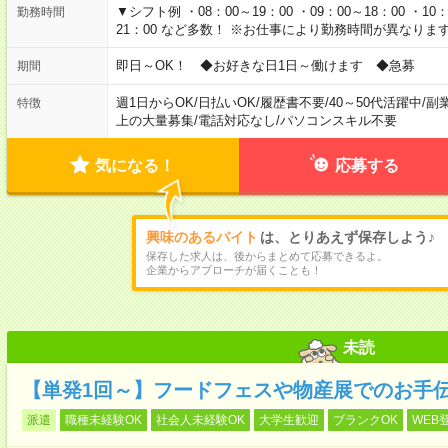
▼シフト例 ・08：00～19：00 ・09：00～18：00 ・10：0
勤務時間
21：00 など多数！ ※お仕事により勤務時間が異なりま
即日～OK！ ◆お好きな日1日～働けます ◆急募
期間
週1日からOK
/
日払いOK
/
履歴書不要
/
40～50代活躍中
/
副
特徴
上の大量募集
/
電話対応なし
/
パソコンスキル不要
気になる！
応募する
興味のあるバイト
は、とりあえず保存しよう♪
保存した求人は、後からまとめて応募できるよ。
企業からアプローチが届くことも！
未読
【単発1回～】フードフェスや物産展でのお手
派遣
職種未経験OK
社会人未経験OK
大学生歓迎
ブランクOK
WEB