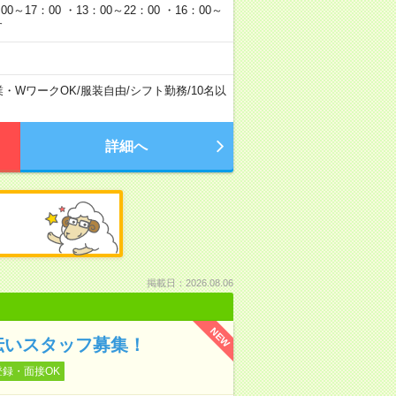
0～17：00 ・13：00～22：00 ・16：00～
す
業・WワークOK
/
服装自由
/
シフト勤務
/
10名以
詳細へ
掲載日：2026.08.06
NEW
伝いスタッフ募集！
登録・面接OK