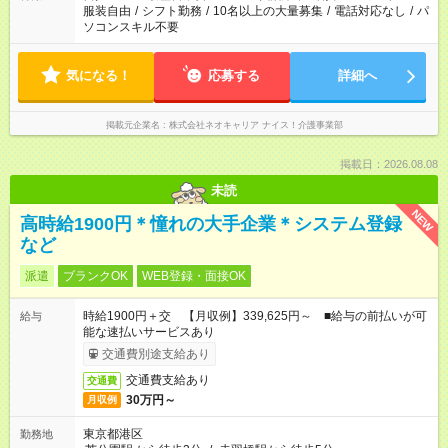
服装自由
/
シフト勤務
/
10名以上の大量募集
/
電話対応なし
/
パ
ソコンスキル不要
気になる！
応募する
詳細へ
掲載元企業名
株式会社ネオキャリア ナイス！介護事業部
掲載日：2026.08.08
未読
NEW
高時給1900円＊憧れの大手企業＊システム登録
など
派遣
ブランクOK
WEB登録・面接OK
時給1900円＋交 【月収例】339,625円～ ■給与の前払いが可
給与
能な速払いサービスあり
交通費別途支給あり
交通費支給あり
交通費
30万円～
月収例
東京都港区
勤務地