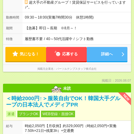
超大手の不動産グループ！賃貸保証サービスを行っています
♪*。
09:30～18:00(実働7時間30分 休憩1時間)
勤務時間
【急募】即日～長期 ※8月～！
期間
履歴書不要
/
40～50代活躍中
/
シフト勤務
特徴
気になる！
応募する
詳細へ
掲載元企業名
パーソルテンプスタッフ株式会社
掲載日：2026.08.07
未読
NEW
＜時給2000円↑＞服装自由でOK！韓国大手グル
ープの日本法人でメディアPR
派遣
ブランクOK
WEB登録・面接OK
時給2,050円【月収例】約329,000円（時給2,050円×実働
給与
7.50h×21日+残業3h）+交通費