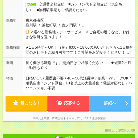
交通費全額支給 ■ガソリン代も全額支給（規定あ
交通費
り） ■無料駐車場もご相談ください
東京都港区
勤務地
品川駅
/
浜松町駅
/
虎ノ門駅
/
…
＜選べる勤務地＞デイサービス ※ご自宅の近くなど、お好
きな場所を選べます！
★1日5時間～OK！ （例）9:00～18:00のあいだ もちろん1日8時
勤務時間
間のお仕事もご紹介可能です！ご希望をお聞かせください！★家
庭の都合でお休みが必要な場合も遠慮なくご相談ください。 ※
週最低15時間以上の勤務が必要です
長く働ける職場です。開始日はご相談ください！ ★短期2ヶ月
期間
～勤務もＯＫ
日払いOK
/
履歴書不要
/
40～50代活躍中
/
副業・WワークOK
/
特徴
服装自由
/
シフト勤務
/
10名以上の大量募集
/
電話対応なし
/
パ
ソコンスキル不要
気になる！
応募する
詳細へ
掲載元企業名
株式会社ネオキャリア ナイス！介護事業部
掲載日：2026.08.08