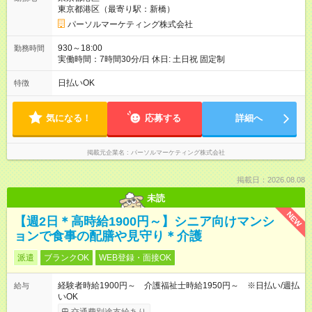
東京都港区（最寄り駅：新橋）
パーソルマーケティング株式会社
930～18:00
勤務時間
実働時間：7時間30分/日 休日: 土日祝 固定制
日払いOK
特徴
気になる！
応募する
詳細へ
掲載元企業名
パーソルマーケティング株式会社
掲載日：2026.08.08
未読
NEW
【週2日＊高時給1900円～】シニア向けマンシ
ョンで食事の配膳や見守り＊介護
派遣
ブランクOK
WEB登録・面接OK
経験者時給1900円～ 介護福祉士時給1950円～ ※日払い/週払
給与
いOK