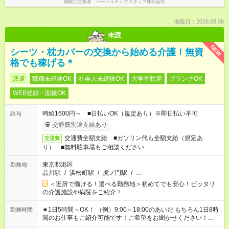
掲載元企業名
パーソルテンプスタッフ株式会社
掲載日：2026.08.08
未読
NEW
シーツ・枕カバーの交換から始める介護！無資
格でも稼げる＊
派遣
職種未経験OK
社会人未経験OK
大学生歓迎
ブランクOK
WEB登録・面接OK
時給1600円～ ■日払いOK（規定あり）※即日払い不可
給与
交通費別途支給あり
交通費全額支給 ■ガソリン代も全額支給（規定あ
交通費
り） ■無料駐車場もご相談ください
東京都港区
勤務地
品川駅
/
浜松町駅
/
虎ノ門駅
/
…
＜近所で働ける！選べる勤務地＞初めてでも安心！ピッタリ
の介護施設や病院をご紹介！
★1日5時間～OK！ （例）9:00～18:00のあいだ もちろん1日8時
勤務時間
間のお仕事もご紹介可能です！ご希望をお聞かせください！★家
庭の都合でお休みが必要な場合も遠慮なくご相談ください。 ※