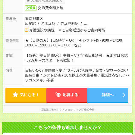
交通費別途支給あり
交通費全額支給
交通費
東京都港区
勤務地
広尾駅
/
乃木坂駅
/
赤坂見附駅
/
…
介護施設や病院 ※ご自宅近辺からご案内可能
★【日勤のみ】1日5時間～OK！ ≪シフト例≫ 9:00～14:00
勤務時間
10:00～15:00 12:00～17:00 など
【急募】即日勤務OK！中旬～など開始日相談可 ★まずはお試
期間
し2カ月～のスタートも歓迎！
日払いOK
/
履歴書不要
/
40～50代活躍中
/
副業・WワークOK
/
特徴
服装自由
/
シフト勤務
/
10名以上の大量募集
/
電話対応なし
/
パ
ソコンスキル不要
気になる！
応募する
詳細へ
掲載元企業名
ケアスタッフィング株式会社
こちらの条件も追加しませんか？