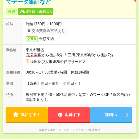
でデータ集計など
派遣
WEB登録・面接OK
時給1750円～1800円
給与
交通費別途支給あり
全額支給
交通費
東京都港区
勤務地
芝公園駅
から徒歩6分
/
三田(東京都)駅から徒歩7分
経理及び人事総務の代行サービス
09:30～17:30(実働7時間 休憩1時間)
勤務時間
【急募】即日～長期 ※即日～！
期間
履歴書不要
/
40～50代活躍中
/
副業・WワークOK
/
服装自由
/
特徴
電話対応なし
気になる！
応募する
詳細へ
掲載元企業名
パーソルテンプスタッフ株式会社