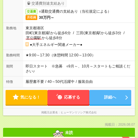
交通費別途支給あり
○通勤交通費の支給あり（当社規定による）
交通費
30万円～
月収例
東京都港区
勤務地
田町(東京都)駅から徒歩6分
/
三田(東京都)駅から徒歩3分
/
芝公園駅
から徒歩8分
●大手エネルギー関連メーカー●
★9:00～17:30（休憩時間 12:00～13:00）
勤務時間
即日スタート ※急募 ○9月～、10月～スタートもご相談くだ
期間
さい♪
履歴書不要
/
40～50代活躍中
/
服装自由
特徴
気になる！
応募する
詳細へ
掲載元企業名
ヒューマンリソシア株式会社
掲載日：2026.08.07
未読