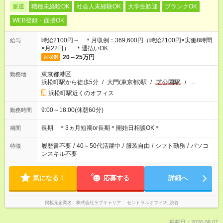
派遣
職種未経験OK
社会人未経験OK
大学生歓迎
ブランクOK
WEB登録・面接OK
時給2100円～ ＊月収例：369,600円（時給2100円×実働8時間
給与
×月22日） ＊週払いOK
20～25万円
月収例
東京都港区
勤務地
浜松町駅から徒歩5分
/
大門(東京都)駅
/
芝公園駅
/
…
浜松町駅近くのオフィス
9:00～18:00(休憩60分)
勤務時間
長期 ＊3ヵ月短期or長期＊開始日相談OK＊
期間
履歴書不要
/
40～50代活躍中
/
服装自由
/
シフト勤務
/
パソコ
特徴
ンスキル不要
気になる！
応募する
詳細へ
掲載元企業名
株式会社ラブキャリア セントラルオフィス_渋谷
掲載日：2026.08.07