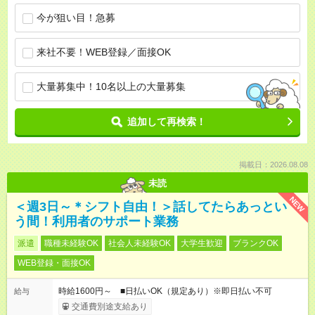
今が狙い目！急募
来社不要！WEB登録／面接OK
大量募集中！10名以上の大量募集
追加して再検索！
掲載日：2026.08.08
未読
NEW
＜週3日～＊シフト自由！＞話してたらあっとい
う間！利用者のサポート業務
派遣
職種未経験OK
社会人未経験OK
大学生歓迎
ブランクOK
WEB登録・面接OK
時給1600円～ ■日払いOK（規定あり）※即日払い不可
給与
交通費別途支給あり