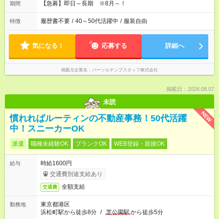
【急募】即日～長期 ※8月～！
期間
履歴書不要
/
40～50代活躍中
/
服装自由
特徴
気になる！
応募する
詳細へ
掲載元企業名
パーソルテンプスタッフ株式会社
掲載日：2026.08.07
未読
NEW
慣れればルーティンの不動産事務！50代活躍
中！スニーカーOK
派遣
職種未経験OK
ブランクOK
WEB登録・面接OK
時給1600円
給与
交通費別途支給あり
全額支給
交通費
東京都港区
勤務地
浜松町駅から徒歩8分
/
芝公園駅
から徒歩5分