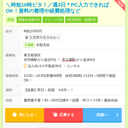
NEW
＼時短16時ピタ！／週3日＊PC入力できれば
OK！資料の整理や経費処理など
派遣
職種未経験OK
ブランクOK
WEB登録・面接OK
時給1650円
給与
交通費別途支給あり
全額支給
交通費
東京都港区
勤務地
赤羽橋駅から徒歩5分
/
芝公園駅
から徒歩6分
法人向けの不動産仲介 ・コンサル
10:00～16:00(実働5時間 休憩1時間) ※1日4～5時間で相談
勤務時間
OK！
【急募】即日～長期 ※8月～！
期間
履歴書不要
/
40～50代活躍中
/
副業・WワークOK
/
服装自由
特徴
気になる！
応募する
詳細へ