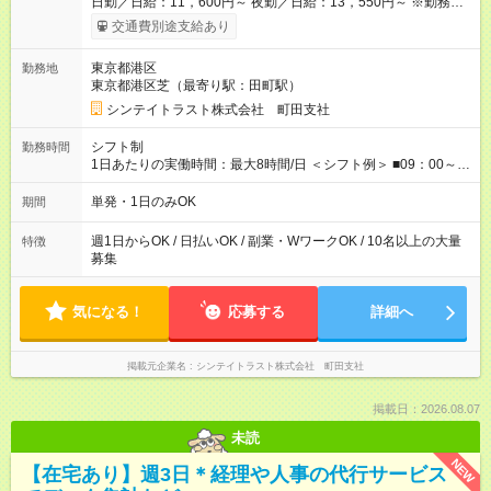
日勤／日給：11，600円～ 夜勤／日給：13，550円～ ※勤務数
が週2日以下の場合 日勤／日給：10，400円 夜勤／日給：12，
交通費別途支給あり
350円 ■交通費別途全額支給 ※規定あり ■支払方法：日払い └日
給のうち7，000円を現金先払い ※稼働分 ※週払い・月払いOK
東京都港区
勤務地
⇒希望をお聞かせください♪ ■各種資格手当あり ■残業手当あり ■
東京都港区芝（最寄り駅：田町駅）
日給保障あり └早く終わっても”全額”支給！ ・－・－・ ≪ 法定
研修 ≫ 研修時の給与： 日給10，000円×3日間（24時間） ＝研
シンテイトラスト株式会社 町田支社
修費として合計30，000円支給 ＋交通費全額支給 ※規定あり
【試用期間】試用期間なし
シフト制
勤務時間
1日あたりの実働時間：最大8時間/日 ＜シフト例＞ ■09：00～
18：00 ■20：00～翌5：00 など！ 上記時間内で、 実働8時
間・休憩1時間／日
単発・1日のみOK
期間
週1日からOK / 日払いOK / 副業・WワークOK / 10名以上の大量
特徴
募集
気になる！
応募する
詳細へ
掲載元企業名
シンテイトラスト株式会社 町田支社
掲載日：2026.08.07
未読
NEW
【在宅あり】週3日＊経理や人事の代行サービス