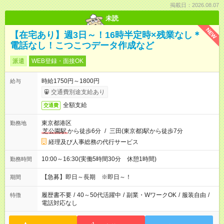
掲載日：2026.08.07
未読
NEW
【在宅あり】週3日～！16時半定時×残業なし＊
電話なし！こつこつデータ作成など
派遣
WEB登録・面接OK
時給1750円～1800円
給与
交通費別途支給あり
全額支給
交通費
東京都港区
勤務地
芝公園駅
から徒歩6分
/
三田(東京都)駅から徒歩7分
経理及び人事総務の代行サービス
10:00～16:30(実働5時間30分 休憩1時間)
勤務時間
【急募】即日～長期 ※即日～！
期間
履歴書不要
/
40～50代活躍中
/
副業・WワークOK
/
服装自由
/
特徴
電話対応なし