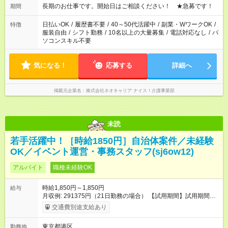
週最低15時間以上の勤務が必要です
長期のお仕事です。開始日はご相談ください！ ★急募です！
期間
日払いOK
/
履歴書不要
/
40～50代活躍中
/
副業・WワークOK
/
特徴
服装自由
/
シフト勤務
/
10名以上の大量募集
/
電話対応なし
/
パ
ソコンスキル不要
気になる！
応募する
詳細へ
掲載元企業名
株式会社ネオキャリア ナイス！介護事業部
未読
若手活躍中！［時給1850円］自治体案件／未経験
OK／イベント運営・事務スタッフ(sj6ow12)
アルバイト
職種未経験OK
時給1,850円～1,850円
給与
月収例: 291375円（21日勤務の場合） 【試用期間】試用期間な
し
交通費別途支給あり
東京都港区
勤務地