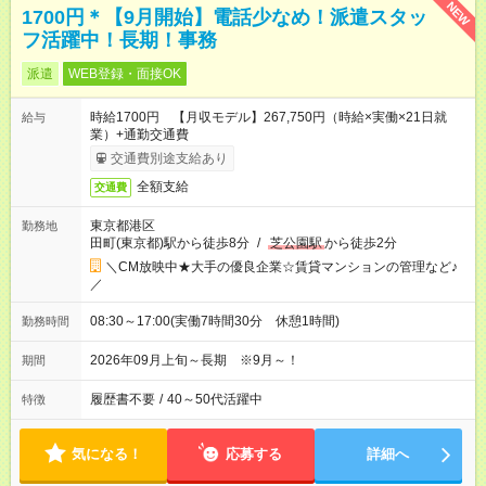
NEW
1700円＊【9月開始】電話少なめ！派遣スタッ
フ活躍中！長期！事務
派遣
WEB登録・面接OK
時給1700円 【月収モデル】267,750円（時給×実働×21日就
給与
業）+通勤交通費
交通費別途支給あり
全額支給
交通費
東京都港区
勤務地
田町(東京都)駅から徒歩8分
/
芝公園駅
から徒歩2分
＼CM放映中★大手の優良企業☆賃貸マンションの管理など♪
／
08:30～17:00(実働7時間30分 休憩1時間)
勤務時間
2026年09月上旬～長期 ※9月～！
期間
履歴書不要
/
40～50代活躍中
特徴
気になる！
応募する
詳細へ