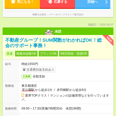
気になる！
応募する
詳細へ
掲載元企業名
パーソルテンプスタッフ株式会社
掲載日：2026.08.07
未読
NEW
不動産グループ！SUM関数がわかればOK！総
会のサポート事務！
派遣
職種未経験OK
ブランクOK
WEB登録・面接OK
時給1650円
給与
交通費別途支給あり
全額支給
交通費
東京都港区
勤務地
芝公園駅
から徒歩1分
/
赤羽橋駅から徒歩8分
業界TOPクラス！マンションの設備管理などを行っています
♪*。
09:00～17:30(実働7時間30分 休憩1時間)
勤務時間