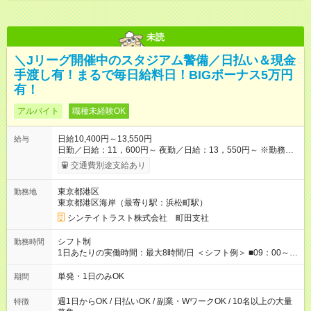
未読
＼Jリーグ開催中のスタジアム警備／日払い＆現金
手渡し有！まるで毎日給料日！BIGボーナス5万円
有！
アルバイト
職種未経験OK
日給10,400円～13,550円
給与
日勤／日給：11，600円～ 夜勤／日給：13，550円～ ※勤務数
が週2日以下の場合 日勤／日給：10，400円 夜勤／日給：12，
交通費別途支給あり
350円 ■交通費別途全額支給 ※規定あり ■支払方法：日払い └日
給のうち7，000円を現金先払い ※稼働分 ※週払い・月払いOK
東京都港区
勤務地
⇒希望をお聞かせください♪ ■各種資格手当あり ■残業手当あり ■
東京都港区海岸（最寄り駅：浜松町駅）
日給保障あり └早く終わっても”全額”支給！ ・－・－・ ≪ 法定
研修 ≫ 研修時の給与： 日給10，000円×3日間（24時間） ＝研
シンテイトラスト株式会社 町田支社
修費として合計30，000円支給 ＋交通費全額支給 ※規定あり
【試用期間】試用期間なし
シフト制
勤務時間
1日あたりの実働時間：最大8時間/日 ＜シフト例＞ ■09：00～
18：00 ■20：00～翌5：00 など！ 上記時間内で、 実働8時
間・休憩1時間／日
単発・1日のみOK
期間
週1日からOK / 日払いOK / 副業・WワークOK / 10名以上の大量
特徴