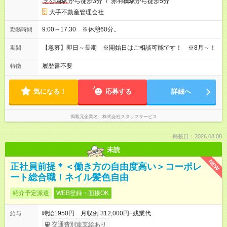
芝公園駅
から徒歩3分
/
赤羽橋駅から徒歩5分
大手不動産管理会社
9:00～17:30 ※休憩60分。
勤務時間
【急募】即日～長期 ※開始日はご相談可能です！ ※8月～！
期間
履歴書不要
特徴
気になる！
応募する
詳細へ
掲載元企業名
株式会社スタッフサービス
掲載日：2026.08.08
未読
NEW
正社員前提＊＜働き方の自由度高い＞コーポレ
ート総合職！ネイル髪色自由
紹介予定派遣
WEB登録・面接OK
時給1950円 月収例 312,000円+残業代
給与
交通費別途支給あり