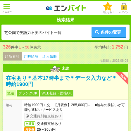
0
メニュー
気になる！
ログイン
検索結果
条件の変更
芝公園で英語力不要のバイト一覧
326
1,752
件中
1
～
50
件表示
平均時給:
円
新着順
時給順
人気順
掲載日：2026.08.08
未読
NEW
在宅あり＊基本17時半まで＊データ入力など＊
時給1900円
派遣
ブランクOK
WEB登録・面接OK
時給1900円＋交 【月収例】285,000円～ ■給与の前払いが可
給与
能な速払いサービスあり
交通費別途支給あり
交通費支給あり
交通費
25～30万円
月収例