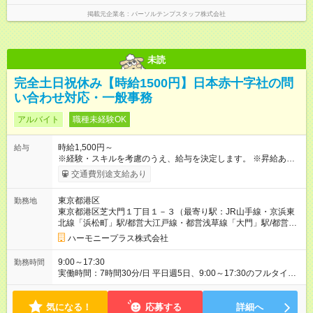
掲載元企業名
パーソルテンプスタッフ株式会社
未読
完全土日祝休み【時給1500円】日本赤十字社の問
い合わせ対応・一般事務
アルバイト
職種未経験OK
時給1,500円～
給与
※経験・スキルを考慮のうえ、給与を決定します。 ※昇給あり
（勤務実績・評価による） ※残業が発生した場合は、時間外手
交通費別途支給あり
当を全額支給します。 ※交通費支給（月額上限50,000円／当社
規定による） ※給与は月末締め、翌月15日払いです。 ※試用期
東京都港区
勤務地
間中も給与・待遇に変更はありません。 【試用期間】試用期間
東京都港区芝大門１丁目１－３（最寄り駅：JR山手線・京浜東
あり 試用期間の長さ：3ヶ月 雇用形態、給与は本採用時と同じ
北線「浜松町」駅/都営大江戸線・都営浅草線「⼤⾨」駅/都営三
です。
田線「御成⾨」駅）
ハーモニープラス株式会社
9:00～17:30
勤務時間
実働時間：7時間30分/日 平日週5日、9:00～17:30のフルタイム
勤務が基本です☆ 営業時間中は電話対応があるため、上記時間
帯で勤務可能な方を募集します。 急なお休みやご家庭の事情に
気になる！
は柔軟に対応します♪ ※原則、残業はありません
応募する
詳細へ