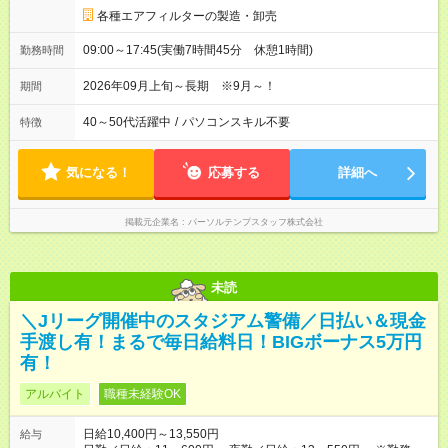
各種エアフィルターの製造・卸売
09:00～17:45(実働7時間45分 休憩1時間)
勤務時間
2026年09月上旬～長期 ※9月～！
期間
40～50代活躍中
/
パソコンスキル不要
特徴
気になる！
応募する
詳細へ
掲載元企業名
パーソルテンプスタッフ株式会社
未読
＼Jリーグ開催中のスタジアム警備／日払い＆現金
手渡し有！まるで毎日給料日！BIGボーナス5万円
有！
アルバイト
職種未経験OK
日給10,400円～13,550円
給与