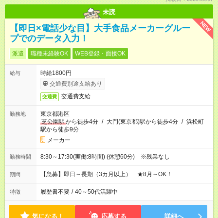
未読
NEW
【即日×電話少な目】大手食品メーカーグルー
プでのデータ入力！
派遣
職種未経験OK
WEB登録・面接OK
時給1800円
給与
交通費別途支給あり
交通費支給
交通費
東京都港区
勤務地
芝公園駅
から徒歩4分
/
大門(東京都)駅から徒歩4分
/
浜松町
駅から徒歩9分
メーカー
8:30～17:30(実働:8時間) (休憩60分) ※残業なし
勤務時間
【急募】即日～長期（3カ月以上） ★8月～OK！
期間
履歴書不要
/
40～50代活躍中
特徴
気になる！
応募する
詳細へ