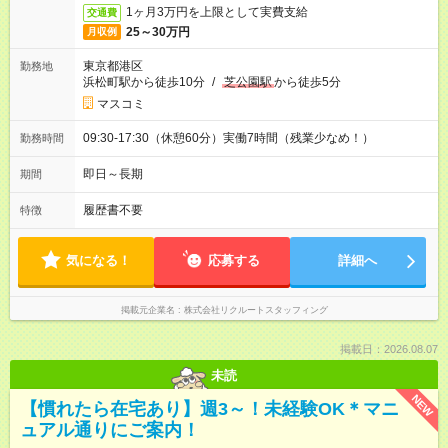
1ヶ月3万円を上限として実費支給
交通費
25～30万円
月収例
東京都港区
勤務地
浜松町駅から徒歩10分
/
芝公園駅
から徒歩5分
マスコミ
09:30-17:30（休憩60分）実働7時間（残業少なめ！）
勤務時間
即日～長期
期間
履歴書不要
特徴
気になる！
応募する
詳細へ
掲載元企業名
株式会社リクルートスタッフィング
掲載日：2026.08.07
未読
NEW
【慣れたら在宅あり】週3～！未経験OK＊マニ
ュアル通りにご案内！