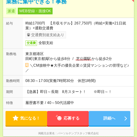
業務に集中できる！事務
派遣
WEB登録・面接OK
時給1700円 【月収モデル】267,750円（時給×実働×21日就
給与
業）+通勤交通費
交通費別途支給あり
全額支給
交通費
東京都港区
勤務地
田町(東京都)駅から徒歩8分
/
芝公園駅
から徒歩2分
＼CM放映中★大手の優良企業☆賃貸マンションの管理など♪
／
08:30～17:00(実働7時間30分 休憩1時間)
勤務時間
【急募】即日～長期 8月スタート！ ※即日～！
期間
履歴書不要
/
40～50代活躍中
特徴
気になる！
応募する
詳細へ
掲載元企業名
パーソルテンプスタッフ株式会社