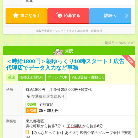
募集
気になる！
応募する
詳細へ
掲載元企業名
シンテイトラスト株式会社 町田支社
掲載日：2026.08.07
未読
NEW
＜時給1800円＞朝ゆっくり10時スタート！広告
代理店でデータ入力など事務
派遣
職種未経験OK
ブランクOK
WEB登録・面接OK
時給1800円 月収例 252,000円+残業代
給与
交通費別途支給あり
全額支給
交通費
25～30万円
月収例
東京都港区
勤務地
浜松町駅から徒歩7分
/
芝公園駅
から徒歩6分
【みんな知ってる♪】あの大手広告企業のグループ会社で安定
◎】