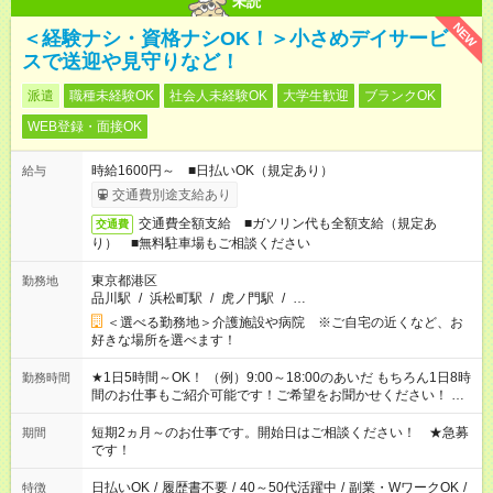
未読
NEW
＜経験ナシ・資格ナシOK！＞小さめデイサービ
スで送迎や見守りなど！
派遣
職種未経験OK
社会人未経験OK
大学生歓迎
ブランクOK
WEB登録・面接OK
時給1600円～ ■日払いOK（規定あり）
給与
交通費別途支給あり
交通費全額支給 ■ガソリン代も全額支給（規定あ
交通費
り） ■無料駐車場もご相談ください
東京都港区
勤務地
品川駅
/
浜松町駅
/
虎ノ門駅
/
…
＜選べる勤務地＞介護施設や病院 ※ご自宅の近くなど、お
好きな場所を選べます！
★1日5時間～OK！ （例）9:00～18:00のあいだ もちろん1日8時
勤務時間
間のお仕事もご紹介可能です！ご希望をお聞かせください！ ★
家庭の都合でお休みが必要な場合も遠慮なくご相談ください。
※週最低15時間以上の勤務が必要です
短期2ヵ月～のお仕事です。開始日はご相談ください！ ★急募
期間
です！
日払いOK
/
履歴書不要
/
40～50代活躍中
/
副業・WワークOK
/
特徴