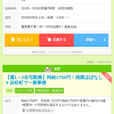
10:00～18:00(実働7時間 休憩1時間)
勤務時間
2026年09月上旬～長期 ※9月～！
期間
履歴書不要
/
40～50代活躍中
/
服装自由
特徴
気になる！
応募する
詳細へ
掲載元企業名
パーソルテンプスタッフ株式会社
掲載日：2026.08.07
未読
NEW
【週1～2在宅勤務】時給1750円！残業ほぼなし
▼浜松町で一般事務
派遣
ブランクOK
WEB登録・面接OK
時給1750円 月収例 25万円 時給1750円×実働7h×週5日×4週
給与
+残業3h ※月収例を保証するものではありません。
交通費別途支給あり