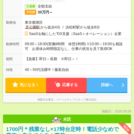
全額支給
交通費
30万円～
月収例
東京都港区
勤務地
芝公園駅
から徒歩4分
/
浜松町駅から徒歩8分
SaaSを軸にした“DX支援（SaaS＋オペレーション）企業
09:00～18:00(実働8時間 休憩1時間) ※10:00～19:00も相談
勤務時間
可 お昼休み時間指定なし、仕事の状況を見て取得OK
【急募】即日～長期 ※即日～！
期間
40～50代活躍中
/
服装自由
特徴
気になる！
応募する
詳細へ
掲載元企業名
パーソルテンプスタッフ株式会社
掲載日：2026.08.08
未読
NEW
1700円＊残業なし×17時台定時！電話少なめで