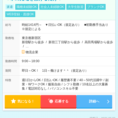
派遣
職種未経験OK
社会人未経験OK
大学生歓迎
ブランクOK
WEB登録・面接OK
時給1414円～ ▼日払いOK（規定あり） ■初勤務手当あり
給与
※規定による
東京都新宿区
勤務地
新宿駅から徒歩
/
新宿三丁目駅から徒歩
/
高田馬場駅から徒歩
/
…
物流企業
9:00～18:00
勤務時間
即日～OK！ 1日～働けます＾＾（規定あり）
期間
週1日からOK
/
日払いOK
/
履歴書不要
/
40～50代活躍中
/
副
特徴
業・WワークOK
/
服装自由
/
シフト勤務
/
10名以上の大量募
集
/
電話対応なし
/
パソコンスキル不要
気になる！
応募する
詳細へ