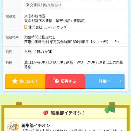
いOK！（規定あり） ┗働いたその日に現金GET♪ お仕事後はコ
交通費別途支給あり
ンビニATMから 日払い分を引き落とせます！ 【試用期間】試
用期間なし
東京都新宿区
勤務地
東京都新宿区新宿（最寄り駅：新宿駅）
株式会社ワンベルウッズ
勤務時間は指定なし
勤務時間
変形労働時間制 想定労働時間160時間/月 【シフト例】 ・8：00
～21：00
単発・1日のみOK
期間
週1日からOK / 日払いOK / 副業・WワークOK / 10名以上の大量
特徴
募集
気になる！
応募する
詳細へ
編集部イチオシ