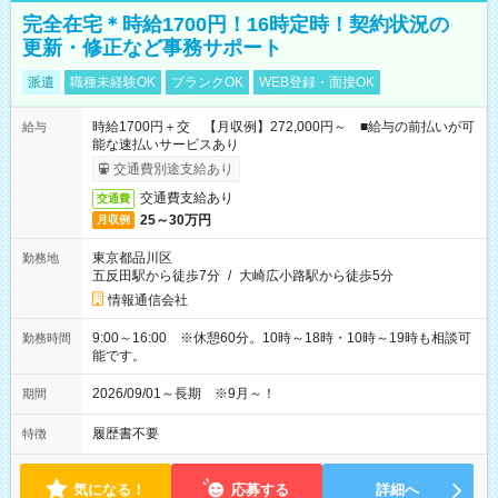
完全在宅＊時給1700円！16時定時！契約状況の
更新・修正など事務サポート
派遣
職種未経験OK
ブランクOK
WEB登録・面接OK
時給1700円＋交 【月収例】272,000円～ ■給与の前払いが可
給与
能な速払いサービスあり
交通費別途支給あり
交通費支給あり
交通費
25～30万円
月収例
東京都品川区
勤務地
五反田駅から徒歩7分
/
大崎広小路駅から徒歩5分
情報通信会社
9:00～16:00 ※休憩60分。10時～18時・10時～19時も相談可
勤務時間
能です。
2026/09/01～長期 ※9月～！
期間
履歴書不要
特徴
気になる！
応募する
詳細へ