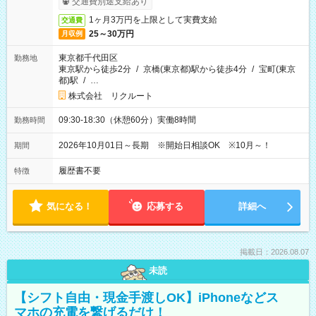
交通費別途支給あり
1ヶ月3万円を上限として実費支給
交通費
25～30万円
月収例
東京都千代田区
勤務地
東京駅から徒歩2分
/
京橋(東京都)駅から徒歩4分
/
宝町(東京
都)駅
/
…
株式会社 リクルート
09:30-18:30（休憩60分）実働8時間
勤務時間
2026年10月01日～長期 ※開始日相談OK ※10月～！
期間
履歴書不要
特徴
気になる！
応募する
詳細へ
掲載日：2026.08.07
未読
【シフト自由・現金手渡しOK】iPhoneなどス
マホの充電を繋げるだけ！