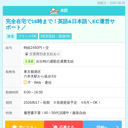
掲載日：2026.08.05
未読
完全在宅で16時まで！英語&日本語＼EC運営サ
ポート／
派遣
ブランクOK
WEB登録・面接OK
時給2450円＋交
給与
交通費別途支給あり
出社時の通勤交通費支給
交通費
東京都港区
勤務地
六本木駅から徒歩3分
IT・Web・通信
9:00～16:00
勤務時間
2026/8/17～長期 ※長期更新予定 ※8月～OK！
期間
履歴書不要
/
40～50代活躍中
/
服装自由
特徴
気になる！
応募する
詳細へ