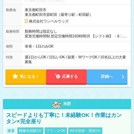
ンビニATMから 日払い分を引き落とせます！ 【試用期間】試
用期間なし
東京都町田市
勤務地
東京都町田市原町田（最寄り駅：町田駅）
株式会社ワンベルウッズ
勤務時間は指定なし
勤務時間
変形労働時間制 想定労働時間160時間/月 【シフト例】 ・8：00
～21：00
単発・1日のみOK
期間
週1日からOK / 日払いOK / 副業・WワークOK / 10名以上の大量
特徴
募集
気になる！
応募する
詳細へ
未読
スピードよりも丁寧に！未経験OK！作業はカン
タン×完全座り
派遣
職種未経験OK
ブランクOK
WEB登録・面接OK