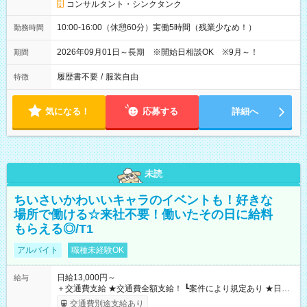
コンサルタント・シンクタンク
10:00-16:00（休憩60分）実働5時間（残業少なめ！）
勤務時間
2026年09月01日～長期 ※開始日相談OK ※9月～！
期間
履歴書不要
/
服装自由
特徴
気になる！
応募する
詳細へ
未読
ちいさいかわいいキャラのイベントも！好きな
場所で働ける☆来社不要！働いたその日に給料
もらえる◎/T1
アルバイト
職種未経験OK
日給13,000円～
給与
＋交通費支給 ★交通費全額支給！ ┗案件により規定あり ★日払
いOK！（規定あり） ┗働いたその日に現金GET♪ お仕事後はコ
交通費別途支給あり