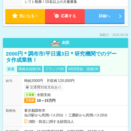
シフト勤務
/
10名以上の大量募集
気になる！
応募する
詳細へ
掲載日：2026.08.06
未読
2000円＊調布市/平日週3日＊研究機関でのデー
タ作成業務！
派遣
職種未経験OK
ブランクOK
WEB登録・面接OK
時給2000円 月収例 120,000円
給与
交通費別途支給あり
全額支給
交通費
10～15万円
月収例
東京都調布市
勤務地
仙川駅から民間バス20分
/
三鷹駅から民間バス20分
消防・防災に関する財団法人