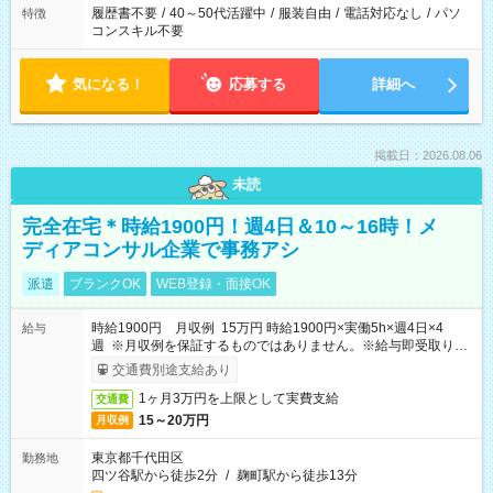
履歴書不要
/
40～50代活躍中
/
服装自由
/
電話対応なし
/
パソ
特徴
コンスキル不要
気になる！
応募する
詳細へ
掲載日：2026.08.06
未読
完全在宅＊時給1900円！週4日＆10～16時！メ
ディアコンサル企業で事務アシ
派遣
ブランクOK
WEB登録・面接OK
時給1900円 月収例 15万円 時給1900円×実働5h×週4日×4
給与
週 ※月収例を保証するものではありません。※給与即受取りサ
ービス利用可（利用条件有）
交通費別途支給あり
1ヶ月3万円を上限として実費支給
交通費
15～20万円
月収例
東京都千代田区
勤務地
四ツ谷駅から徒歩2分
/
麹町駅から徒歩13分