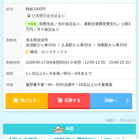
時給1500円
給与
交通費別途支給あり
実費支給／当社規定あり。通勤交通費実費支払／上限4
交通費
万円／月※規定あり
埼玉県加須市
勤務地
加須駅から車10分
/
久喜駅から車20分
/
鴻巣駅から車20分
物流・ロジスティクス
(1)09:00-17:00(休憩60分) ※休憩（12:00-12:50、15:00-15:10）
勤務時間
1ヶ月以上3ヶ月未満／即日～9月末まで
期間
履歴書不要
/
40～50代活躍中
/
10名以上の大量募集
特徴
気になる！
応募する
詳細へ
掲載日：2026.08.05
未読