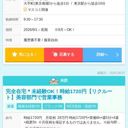
大手町(東京都)駅から徒歩1分
/
東京駅から徒歩10分
マスコミ関連
9:30～17:30
勤務時間
2026/9/1～長期 ※9月～OK！
期間
履歴書不要
/
服装自由
特徴
気になる！
応募する
詳細へ
掲載日：2026.08.07
未読
完全在宅＊未経験OK！時給1720円【リクルー
ト】美容部門で営業事務
派遣
職種未経験OK
ブランクOK
WEB登録・面接OK
時給1720円 月収例 28万円 時給1720円×実働8h×週5日×4週
給与
+残業5h ※月収例を保証するものではありません。※給与即受
取りサービス利用可（利用条件有）