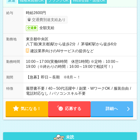
派遣
職種未経験OK
ブランクOK
WEB登録・面接OK
時給2600円
給与
交通費別途支給あり
全額支給
交通費
東京都中央区
勤務地
八丁堀(東京都)駅から徒歩2分
/
茅場町駅から徒歩6分
建設業界向けのAIサービスの提供など
10:00～17:00(実働6時間 休憩1時間) ※定時：10:00～
勤務時間
19:00（※終わりの時間：16:00～19:00で相談可！）
【急募】即日～長期 ※8月～！
期間
履歴書不要
/
40～50代活躍中
/
副業・WワークOK
/
服装自由
/
特徴
電話対応なし
/
パソコンスキル不要
気になる！
応募する
詳細へ
未読