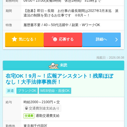
09:00～15:00(実働5時間 休憩1時間) #15時まで
勤務時間
【急募】即日～長期 お仕事の最長期間は2027年3月末迄 派
期間
遣法の制限を受けるお仕事です ※8月～！
履歴書不要
/
40～50代活躍中
/
副業・WワークOK
特徴
気になる！
応募する
詳細へ
掲載日：2026.08.08
未読
在宅OK！9月～！広報アシスタント！残業ほぼ
なし！大手法律事務所！
派遣
ブランクOK
WEB登録・面接OK
時給2000～2100円＋交
給与
交通費別途支給あり
通勤交通費支給
交通費
東京都千代田区
勤務地