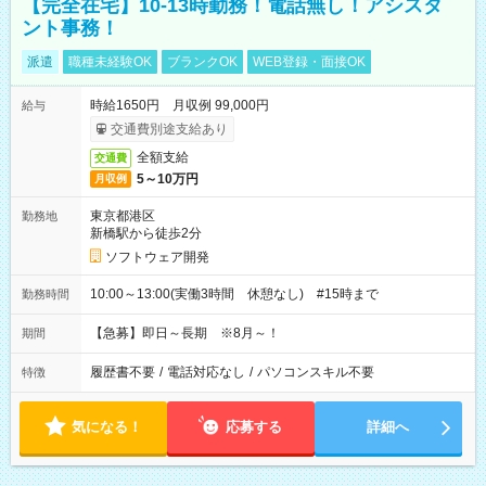
【完全在宅】10-13時勤務！電話無し！アシスタ
ント事務！
派遣
職種未経験OK
ブランクOK
WEB登録・面接OK
時給1650円 月収例 99,000円
給与
交通費別途支給あり
全額支給
交通費
5～10万円
月収例
東京都港区
勤務地
新橋駅から徒歩2分
ソフトウェア開発
10:00～13:00(実働3時間 休憩なし) #15時まで
勤務時間
【急募】即日～長期 ※8月～！
期間
履歴書不要
/
電話対応なし
/
パソコンスキル不要
特徴
気になる！
応募する
詳細へ