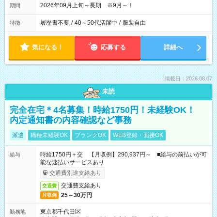
2026年09月上旬～長期 ※9月～！
期間
履歴書不要
/
40～50代活躍中
/
服装自由
特徴
気になる！
応募する
詳細へ
掲載日：2026.08.07
未読
完全在宅＊4名募集！時給1750円！未経験OK！
内定通知書の内容確認など事務
派遣
職種未経験OK
ブランクOK
WEB登録・面接OK
時給1750円＋交 【月収例】290,937円～ ■給与の前払いが可
給与
能な速払いサービスあり
交通費別途支給あり
交通費支給あり
交通費
25～30万円
月収例
東京都千代田区
勤務地