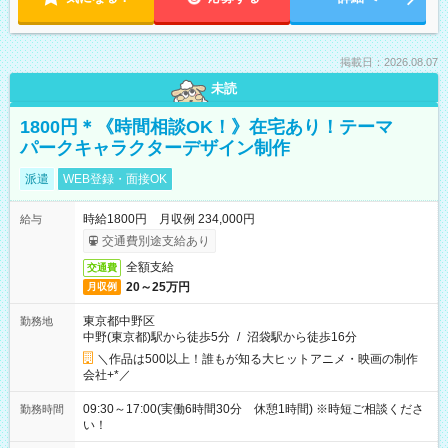
掲載日：2026.08.07
未読
1800円＊《時間相談OK！》在宅あり！テーマ
パークキャラクターデザイン制作
派遣
WEB登録・面接OK
時給1800円 月収例 234,000円
給与
交通費別途支給あり
全額支給
交通費
20～25万円
月収例
東京都中野区
勤務地
中野(東京都)駅から徒歩5分
/
沼袋駅から徒歩16分
＼作品は500以上！誰もが知る大ヒットアニメ・映画の制作
会社+*／
09:30～17:00(実働6時間30分 休憩1時間) ※時短ご相談くださ
勤務時間
い！