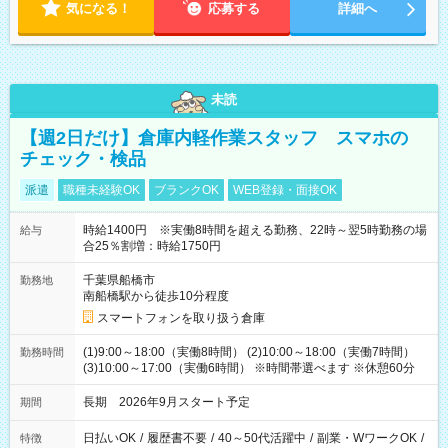
気になる！
応募する
詳細へ
未読
【週2日だけ】倉庫内軽作業スタッフ スマホの
チェック・検品
派遣
職種未経験OK
ブランクOK
WEB登録・面接OK
時給1400円 ※実働8時間を超える勤務、22時～翌5時勤務の場
給与
合25％割増：時給1750円
千葉県船橋市
勤務地
南船橋駅から徒歩10分程度
スマートフォンを取り扱う倉庫
(1)9:00～18:00（実働8時間） (2)10:00～18:00（実働7時間）
勤務時間
(3)10:00～17:00（実働6時間） ※時間帯選べます ※休憩60分
長期 2026年9月スタート予定
期間
日払いOK
/
履歴書不要
/
40～50代活躍中
/
副業・WワークOK
/
特徴