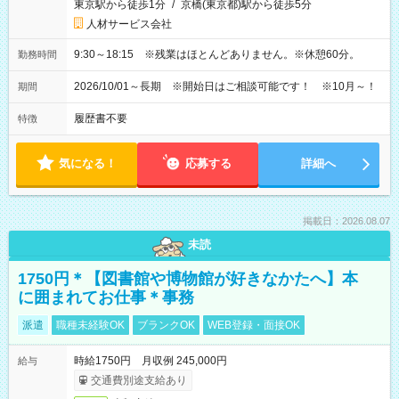
東京駅から徒歩1分
/
京橋(東京都)駅から徒歩5分
人材サービス会社
9:30～18:15 ※残業はほとんどありません。※休憩60分。
勤務時間
2026/10/01～長期 ※開始日はご相談可能です！ ※10月～！
期間
履歴書不要
特徴
気になる！
応募する
詳細へ
掲載日：2026.08.07
未読
1750円＊【図書館や博物館が好きなかたへ】本
に囲まれてお仕事＊事務
派遣
職種未経験OK
ブランクOK
WEB登録・面接OK
時給1750円 月収例 245,000円
給与
交通費別途支給あり