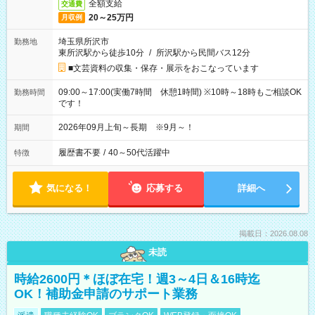
全額支給
交通費
20～25万円
月収例
埼玉県所沢市
勤務地
東所沢駅から徒歩10分
/
所沢駅から民間バス12分
■文芸資料の収集・保存・展示をおこなっています
09:00～17:00(実働7時間 休憩1時間) ※10時～18時もご相談OK
勤務時間
です！
2026年09月上旬～長期 ※9月～！
期間
履歴書不要
/
40～50代活躍中
特徴
気になる！
応募する
詳細へ
掲載日：2026.08.08
未読
時給2600円＊ほぼ在宅！週3～4日＆16時迄
OK！補助金申請のサポート業務