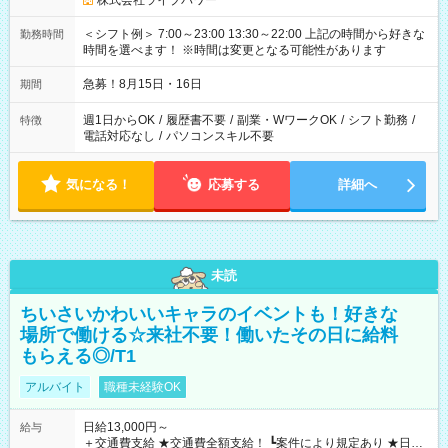
株式会社ライブパワー
＜シフト例＞ 7:00～23:00 13:30～22:00 上記の時間から好きな
勤務時間
時間を選べます！ ※時間は変更となる可能性があります
急募！8月15日・16日
期間
週1日からOK
/
履歴書不要
/
副業・WワークOK
/
シフト勤務
/
特徴
電話対応なし
/
パソコンスキル不要
気になる！
応募する
詳細へ
未読
ちいさいかわいいキャラのイベントも！好きな
場所で働ける☆来社不要！働いたその日に給料
もらえる◎/T1
アルバイト
職種未経験OK
日給13,000円～
給与
＋交通費支給 ★交通費全額支給！ ┗案件により規定あり ★日払