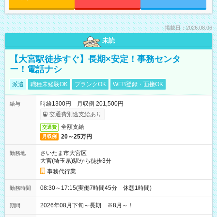
掲載日：2026.08.06
未読
【大宮駅徒歩すぐ】長期×安定！事務センタ
ー！電話ナシ
派遣
職種未経験OK
ブランクOK
WEB登録・面接OK
時給1300円 月収例 201,500円
給与
交通費別途支給あり
全額支給
交通費
20～25万円
月収例
さいたま市大宮区
勤務地
大宮(埼玉県)駅から徒歩3分
事務代行業
08:30～17:15(実働7時間45分 休憩1時間)
勤務時間
2026年08月下旬～長期 ※8月～！
期間