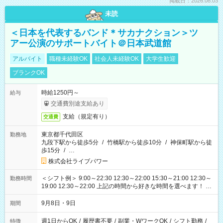
掲載日：2026.08.03
未読
＜日本を代表するバンド＊サカナクション＞ツ
アー公演のサポートバイト＠日本武道館
アルバイト
職種未経験OK
社会人未経験OK
大学生歓迎
ブランクOK
時給1250円～
給与
交通費別途支給あり
支給（規定有り）
交通費
東京都千代田区
勤務地
九段下駅から徒歩5分
/
竹橋駅から徒歩10分
/
神保町駅から徒
歩15分
/
…
株式会社ライブパワー
＜シフト例＞ 9:00～22:30 12:30～22:00 15:30～21:00 12:30～
勤務時間
19:00 12:30～22:00 上記の時間から好きな時間を選べます！ ※
時間は変更となる可能性があります
9月8日・9日
期間
週1日からOK
/
履歴書不要
/
副業・WワークOK
/
シフト勤務
/
特徴