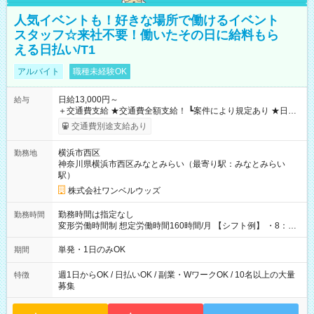
人気イベントも！好きな場所で働けるイベント
スタッフ☆来社不要！働いたその日に給料もら
える日払い/T1
アルバイト
職種未経験OK
日給13,000円～
給与
＋交通費支給 ★交通費全額支給！ ┗案件により規定あり ★日払
いOK！（規定あり） ┗働いたその日に現金GET♪ お仕事後はコ
交通費別途支給あり
ンビニATMから 日払い分を引き落とせます！ 【試用期間】試
用期間なし
横浜市西区
勤務地
神奈川県横浜市西区みなとみらい（最寄り駅：みなとみらい
駅）
株式会社ワンベルウッズ
勤務時間は指定なし
勤務時間
変形労働時間制 想定労働時間160時間/月 【シフト例】 ・8：00
～21：00
単発・1日のみOK
期間
週1日からOK / 日払いOK / 副業・WワークOK / 10名以上の大量
特徴
募集