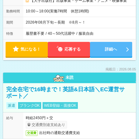
【大手出版社】出版事業・ゲーム事業・アニメ・映像事業
10:00～18:00(実働7時間 休憩1時間)
勤務時間
2026年08月下旬～長期 ※8月～！
期間
履歴書不要
/
40～50代活躍中
/
服装自由
特徴
気になる！
応募する
詳細へ
掲載日：2026.08.05
未読
完全在宅で16時まで！英語&日本語＼EC運営サ
ポート／
派遣
ブランクOK
WEB登録・面接OK
時給2450円＋交
給与
交通費別途支給あり
出社時の通勤交通費支給
交通費