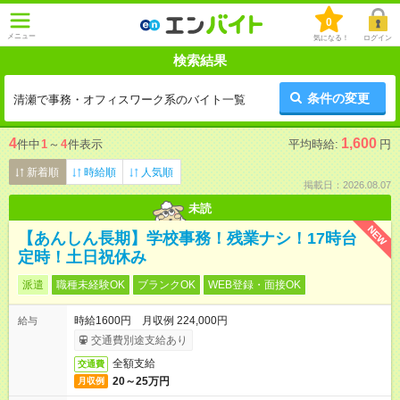
0
メニュー
気になる！
ログイン
検索結果
条件の変更
清瀬で事務・オフィスワーク系のバイト一覧
4
1,600
件中
1
～
4
件表示
平均時給:
円
新着順
時給順
人気順
掲載日：2026.08.07
未読
NEW
【あんしん長期】学校事務！残業ナシ！17時台
定時！土日祝休み
派遣
職種未経験OK
ブランクOK
WEB登録・面接OK
時給1600円 月収例 224,000円
給与
交通費別途支給あり
全額支給
交通費
20～25万円
月収例