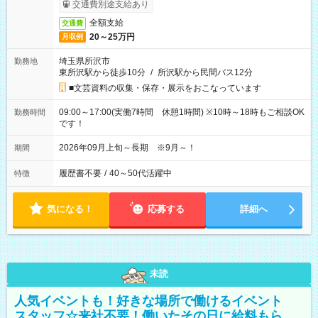
交通費別途支給あり
全額支給
交通費
20～25万円
月収例
埼玉県所沢市
勤務地
東所沢駅から徒歩10分
/
所沢駅から民間バス12分
■文芸資料の収集・保存・展示をおこなっています
09:00～17:00(実働7時間 休憩1時間) ※10時～18時もご相談OK
勤務時間
です！
2026年09月上旬～長期 ※9月～！
期間
履歴書不要
/
40～50代活躍中
特徴
気になる！
応募する
詳細へ
未読
人気イベントも！好きな場所で働けるイベント
スタッフ☆来社不要！働いたその日に給料もら