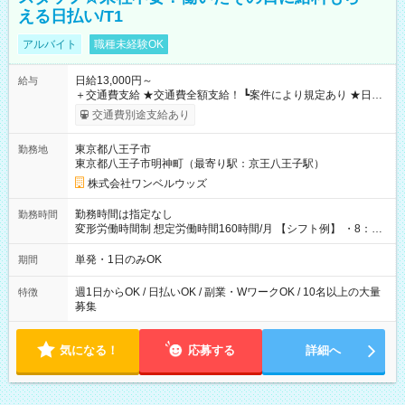
える日払い/T1
アルバイト
職種未経験OK
日給13,000円～
給与
＋交通費支給 ★交通費全額支給！ ┗案件により規定あり ★日払
いOK！（規定あり） ┗働いたその日に現金GET♪ お仕事後はコ
交通費別途支給あり
ンビニATMから 日払い分を引き落とせます！ 【試用期間】試
用期間なし
東京都八王子市
勤務地
東京都八王子市明神町（最寄り駅：京王八王子駅）
株式会社ワンベルウッズ
勤務時間は指定なし
勤務時間
変形労働時間制 想定労働時間160時間/月 【シフト例】 ・8：00
～21：00
単発・1日のみOK
期間
週1日からOK / 日払いOK / 副業・WワークOK / 10名以上の大量
特徴
募集
気になる！
応募する
詳細へ