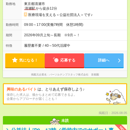
東京都清瀬市
勤務地
清瀬駅
から徒歩12分
医療現場を支える＜公益社団法人＞です♪
09:00～17:00(実働7時間 休憩1時間)
勤務時間
2026年09月上旬～長期 ※9月～！
期間
履歴書不要
/
40～50代活躍中
特徴
気になる！
応募する
詳細へ
掲載元企業名
パーソルテンプスタッフ株式会社 首都圏
興味のあるバイト
は、とりあえず保存しよう♪
保存した求人は、後からまとめて応募できるよ。
企業からアプローチが届くことも！
掲載日：2026.08.05
未読
NEW