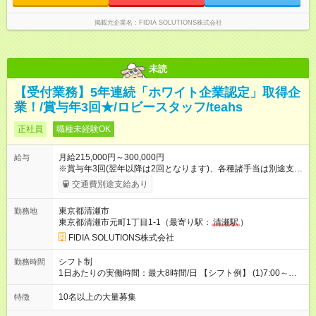
掲載元企業名
FIDIA SOLUTIONS株式会社
未読
【受付業務】5年連続「ホワイト企業認定」取得企
業！/賞与年3回★/ロビースタッフ/teahs
正社員
職種未経験OK
月給215,000円～300,000円
給与
※賞与年3回(翌年以降は2回となります)、各種諸手当は別途支
給！ ※能力・スキルを考慮し、ご相談の上で決定します。 【試
交通費別途支給あり
用期間】試用期間なし
東京都清瀬市
勤務地
東京都清瀬市元町1丁目1-1（最寄り駅：
清瀬駅
）
FIDIA SOLUTIONS株式会社
シフト制
勤務時間
1日あたりの実働時間：最大8時間/日 【シフト例】 (1)7:00～
16:00 (2)8:00～17:00 (3)13:00～22:00 (4)14:00～23:00
(5)22:00～7:00 (6)23:00～8:00
10名以上の大量募集
特徴