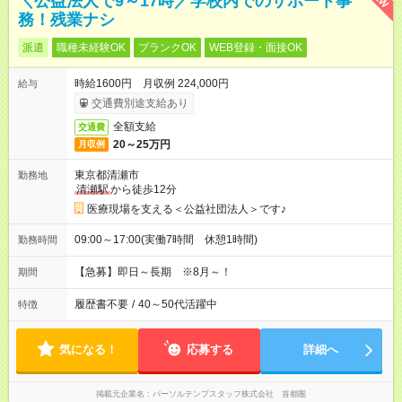
＼公益法人で9～17時／学校内でのサポート事
務！残業ナシ
派遣
職種未経験OK
ブランクOK
WEB登録・面接OK
時給1600円 月収例 224,000円
給与
交通費別途支給あり
全額支給
交通費
20～25万円
月収例
東京都清瀬市
勤務地
清瀬駅
から徒歩12分
医療現場を支える＜公益社団法人＞です♪
09:00～17:00(実働7時間 休憩1時間)
勤務時間
【急募】即日～長期 ※8月～！
期間
履歴書不要
/
40～50代活躍中
特徴
気になる！
応募する
詳細へ
掲載元企業名
パーソルテンプスタッフ株式会社 首都圏