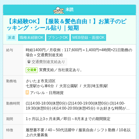
未読
【未経験OK】【服装＆髪色自由！】お菓子のピ
ッキング・シール貼り｜短期
派遣
職種未経験OK
ブランクOK
WEB登録・面接OK
時給1400円／月収例：117,600円＝1,400円×4時間×21日勤務の
給与
場合＋交通費別途支給
交通費別途支給あり
実費支給／当社規定あり。
交通費
さいたま市見沼区
勤務地
七里駅から車6分
/
大宮公園駅
/
大宮(埼玉県)駅
アパレル・日用雑貨
(1)14:00-18:00(休憩0分) (2)14:00-19:00(休憩0分) (3)14:00-
勤務時間
19:30(休憩0分) (4)14:00-20:00(休憩45分) ※お好きな時間が選べ
ます
1ヶ月以上3ヶ月未満／即日～8月末までの期間限定
期間
履歴書不要
/
40～50代活躍中
/
服装自由
/
シフト勤務
/
10名以
特徴
上の大量募集