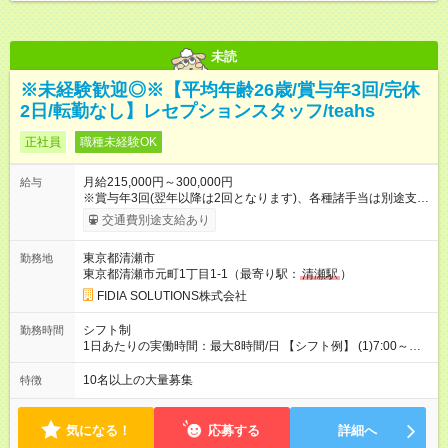
未読
※未経験歓迎◎※【平均年齢26歳/賞与年3回/完休
2日/転勤なし】レセプションスタッフ/teahs
正社員
職種未経験OK
月給215,000円～300,000円
給与
※賞与年3回(翌年以降は2回となります)、各種諸手当は別途支
給！ ※能力・スキルを考慮し、ご相談の上で決定します。 【試
交通費別途支給あり
用期間】試用期間なし
東京都清瀬市
勤務地
東京都清瀬市元町1丁目1-1（最寄り駅：
清瀬駅
）
FIDIA SOLUTIONS株式会社
シフト制
勤務時間
1日あたりの実働時間：最大8時間/日 【シフト例】 (1)7:00～
16:00 (2)8:00～17:00 (3)13:00～22:00 (4)14:00～23:00
(5)22:00～7:00 (6)23:00～8:00
10名以上の大量募集
特徴
気になる！
応募する
詳細へ