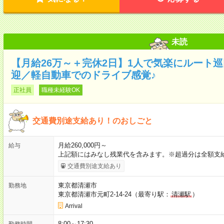
未読
【月給26万～＋完休2日】1人で気楽にルート
迎／軽自動車でのドライブ感覚♪
正社員
職種未経験OK
交通費別途支給あり！のおしごと
月給260,000円～
給与
上記額にはみなし残業代を含みます。※超過分は全額支給
交通費別途支給あり
東京都清瀬市
勤務地
東京都清瀬市元町2-14-24（最寄り駅：
清瀬駅
）
Arrival
8:00～17:30
勤務時間