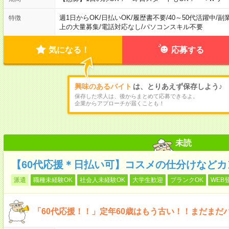
週1日からOK
/
日払いOK
/
履歴書不要
/
40～50代活躍中
/
副
特徴
上の大量募集
/
電話対応なし
/
パソコンスキル不要
気になる！
応募する
興味のあるバイト
は、とりあえず保存しよう♪
保存した求人は、後からまとめて応募できるよ。
企業からアプローチが届くことも！
未読
【60代応援＊日払い可】コスメの仕分けなどカ
派遣
職種未経験OK
社会人未経験OK
大学生歓迎
ブランクOK
WEB
「60代応援！！」定年60歳はもう古い！！まだまだ