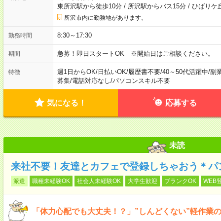
東所沢駅から徒歩10分
/
所沢駅からバス15分
/
ひばりケ丘
所沢市内に勤務地があります。
8:30～17:30
勤務時間
急募！即日スタートOK ※開始日はご相談ください。
期間
週1日からOK
/
日払いOK
/
履歴書不要
/
40～50代活躍中
/
副
特徴
募集
/
電話対応なし
/
パソコンスキル不要
気になる！
応募する
未読
来社不要！友達とカフェで登録しちゃおう＊パ
派遣
職種未経験OK
社会人未経験OK
大学生歓迎
ブランクOK
WEB
「体力心配でも大丈夫！？」”しんどくない”軽作業