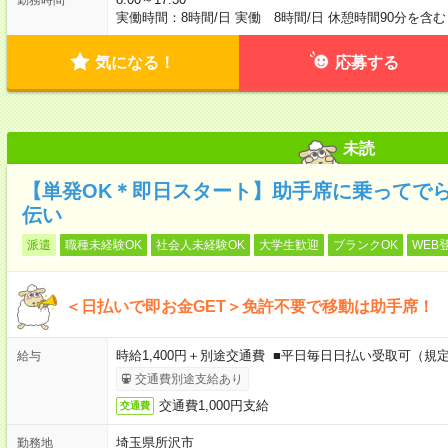
実働時間：8時間/日 実働 8時間/日 休憩時間90分を含む
気になる！
応募する
未読
【単発OK＊即日スタート】助手席に乗ってで
伝い
派遣
職種未経験OK
社会人未経験OK
大学生歓迎
ブランクOK
WEB
＜日払いで即お金GET＞免許不要で移動は助手席！
時給1,400円＋別途交通費 ■平日毎日日払い受取可（規
給与
交通費別途支給あり
交通費1,000円支給
交通費
埼玉県所沢市
勤務地