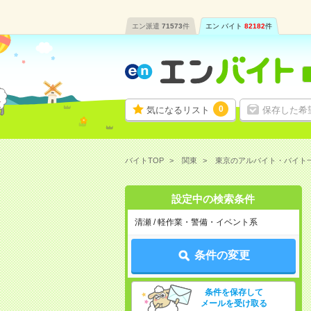
エン派遣
71573
件
エン バイト
82182
件
0
気になるリスト
保存した希
バイトTOP
関東
東京のアルバイト・バイト
設定中の検索条件
清瀬 / 軽作業・警備・イベント系
条件の変更
条件を保存して
メールを受け取る