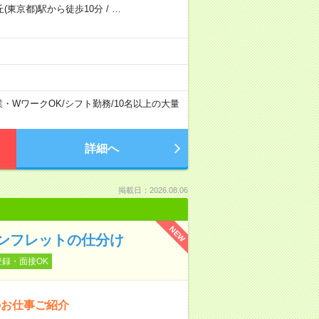
(東京都)駅から徒歩10分
/
…
業・WワークOK
/
シフト勤務
/
10名以上の大量
詳細へ
掲載日：2026.08.06
NEW
ンフレットの仕分け
登録・面接OK
のお仕事ご紹介