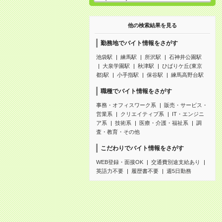
他の検索結果を見る
勤務地でバイト情報をさがす
池袋駅
練馬駅
所沢駅
石神井公園駅
大泉学園駅
秋津駅
ひばりケ丘(東京
都)駅
小手指駅
保谷駅
練馬高野台駅
職種でバイト情報をさがす
事務・オフィスワーク系
販売・サービス・
営業系
クリエイティブ系
IT・エンジニ
ア系
技術系
医療・介護・福祉系
調
査・教育・その他
こだわりでバイト情報をさがす
WEB登録・面接OK
交通費別途支給あり
英語力不要
履歴書不要
週5日勤務