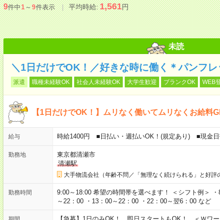
1,561
9
平均時給:
円
件中
1
～
9
件表示
未読
＼1日だけでOK！／好きな時に働く＊パンフレ
派遣
職種未経験OK
社会人未経験OK
大学生歓迎
ブランクOK
WEB
【1日だけでOK！】ムリなく働いてムリなくお給料G
時給1400円 ■日払い・週払いOK！(規定あり) ■現金
給与
東京都清瀬市
勤務地
清瀬駅
大手物流会社（年齢不問／「無理なく続けられる」と好評
9:00～18:00 希望の時間帯を選べます！ ＜シフト例＞ ・8：3
勤務時間
～22：00 ・13：00～22：00 ・22：00～翌6：00 など
【急募】1日のみOK！ 即日スタートもOK！ ＜Ｗワ
期間