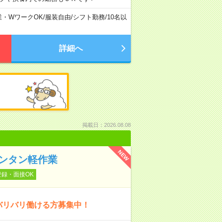
業・WワークOK
/
服装自由
/
シフト勤務
/
10名以
詳細へ
掲載日：2026.08.08
NEW
ンタン軽作業
登録・面接OK
バリバリ働ける方募集中！