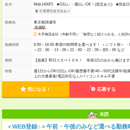
時給1400円 ■日払い・週払いOK！(規定あり) ■現金
給与
交通費別途支給あり
東京都清瀬市
勤務地
清瀬駅
大手物流会社（年齢不問／「無理なく続けられる」と好評
9:00～18:00 希望の時間帯を選べます！ ＜シフト例＞ ・8：3
勤務時間
～22：00 ・13：00～22：00 ・22：00～翌6：00 など
【急募】即日スタートＯＫ！ 単発1日のみから働けます
期間
週1日からOK
/
日払いOK
/
履歴書不要
/
40～50代活躍中
/
副
特徴
上の大量募集
/
電話対応なし
/
パソコンスキル不要
気になる！
応募する
未読
＜WEB登録○＞午前・午後のみなど選べる勤務