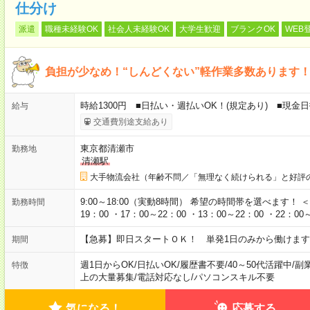
仕分け
派遣
職種未経験OK
社会人未経験OK
大学生歓迎
ブランクOK
WEB
負担が少なめ！“しんどくない”軽作業多数あります
時給1300円 ■日払い・週払いOK！(規定あり) ■現
給与
交通費別途支給あり
東京都清瀬市
勤務地
清瀬駅
大手物流会社（年齢不問／「無理なく続けられる」と好評
9:00～18:00（実動8時間） 希望の時間帯を選べます！ ＜シ
勤務時間
19：00 ・17：00～22：00 ・13：00～22：00 ・22：0
【急募】即日スタートＯＫ！ 単発1日のみから働けます
期間
週1日からOK
/
日払いOK
/
履歴書不要
/
40～50代活躍中
/
副
特徴
上の大量募集
/
電話対応なし
/
パソコンスキル不要
気になる！
応募する