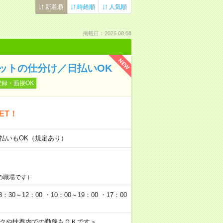
新着順
時給順
人気順
掲載日：2026.08.08
NEW
ットの仕分け／日払いOK
登録・面接OK
ET！
日払いもOK（規定あり）
の職場です）
0～12：00 ・10：00～19：00 ・17：00
ークや扶養内での勤務もＯＫです＞