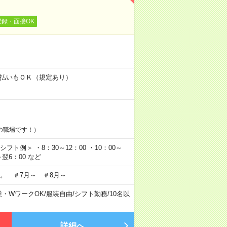
登録・面接OK
！
金日払いもＯＫ（規定あり）
の職場です！）
フト例＞ ・8：30～12：00 ・10：00～
0～翌6：00 など
。 ＃7月～ ＃8月～
業・WワークOK
/
服装自由
/
シフト勤務
/
10名以
詳細へ