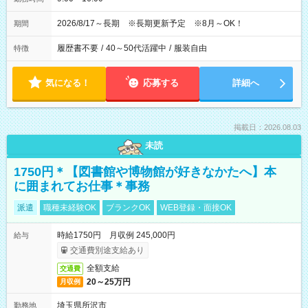
2026/8/17～長期 ※長期更新予定 ※8月～OK！
期間
履歴書不要
/
40～50代活躍中
/
服装自由
特徴
気になる！
応募する
詳細へ
掲載日：2026.08.03
未読
1750円＊【図書館や博物館が好きなかたへ】本
に囲まれてお仕事＊事務
派遣
職種未経験OK
ブランクOK
WEB登録・面接OK
時給1750円 月収例 245,000円
給与
交通費別途支給あり
全額支給
交通費
20～25万円
月収例
埼玉県所沢市
勤務地