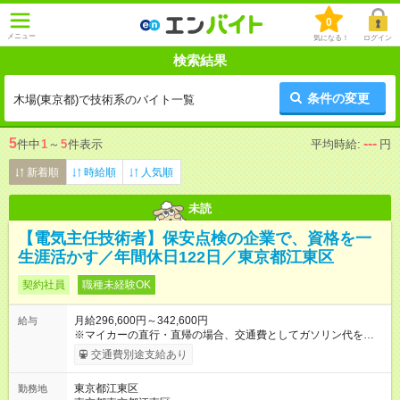
0
メニュー
気になる！
ログイン
検索結果
条件の変更
木場(東京都)で技術系のバイト一覧
5
---
件中
1
～
5
件表示
平均時給:
円
新着順
時給順
人気順
未読
【電気主任技術者】保安点検の企業で、資格を一
生涯活かす／年間休日122日／東京都江東区
契約社員
職種未経験OK
月給296,600円～342,600円
給与
※マイカーの直行・直帰の場合、交通費としてガソリン代を支給
します。 【試用期間】試用期間あり 試用期間の長さ：3ヶ月 雇
交通費別途支給あり
用形態、給与は本採用時と同じです。
東京都江東区
勤務地