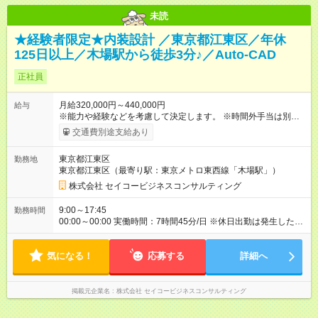
未読
★経験者限定★内装設計 ／東京都江東区／年休
125日以上／木場駅から徒歩3分♪／Auto-CAD
正社員
月給320,000円～440,000円
給与
※能力や経験などを考慮して決定します。 ※時間外手当は別途支
給致します。 【試用期間】試用期間あり 試用期間の長さ：3ヶ
交通費別途支給あり
月 雇用形態、給与は本採用時と同じです。
東京都江東区
勤務地
東京都江東区（最寄り駅：東京メトロ東西線「木場駅」）
株式会社 セイコービジネスコンサルティング
9:00～17:45
勤務時間
00:00～00:00 実働時間：7時間45分/日 ※休日出勤は発生した場
合は、振替休日の取得が可能です
気になる！
応募する
詳細へ
掲載元企業名
株式会社 セイコービジネスコンサルティング