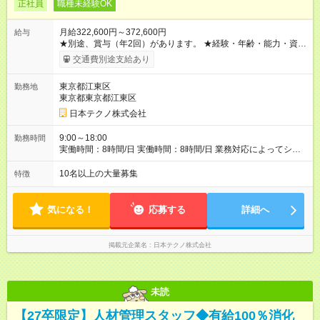
正社員
職種未経験OK
月給322,600円～372,600円
給与
★別途、賞与（年2回）があります。 ★経験・年齢・能力・資格
などを考慮して、加給優遇します。 ※3ヶ月間の試用期間があり
交通費別途支給あり
ます。期間中の雇用形態・給与・待遇に差異はありません。
【試用期間】試用期間あり 試用期間の長さ：3ヶ月 雇用形態、
東京都江東区
勤務地
給与は本採用時と同じです。
東京都東京都江東区
日本テクノ株式会社
9:00～18:00
勤務時間
実働時間：8時間/日 実働時間：8時間/日 業務対応によってシフ
ト勤務もあります
10名以上の大量募集
特徴
気になる！
応募する
詳細へ
掲載元企業名
日本テクノ株式会社
未読
【27卒限定】人材管理スタッフ◆有給100％消化