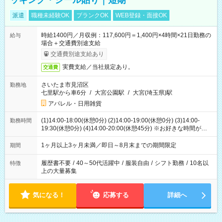
ッキング・シール貼り｜短期
派遣
職種未経験OK
ブランクOK
WEB登録・面接OK
時給1400円／月収例：117,600円＝1,400円×4時間×21日勤務の
給与
場合＋交通費別途支給
交通費別途支給あり
実費支給／当社規定あり。
交通費
さいたま市見沼区
勤務地
七里駅から車6分
/
大宮公園駅
/
大宮(埼玉県)駅
アパレル・日用雑貨
(1)14:00-18:00(休憩0分) (2)14:00-19:00(休憩0分) (3)14:00-
勤務時間
19:30(休憩0分) (4)14:00-20:00(休憩45分) ※お好きな時間が選べ
ます
1ヶ月以上3ヶ月未満／即日～8月末までの期間限定
期間
履歴書不要
/
40～50代活躍中
/
服装自由
/
シフト勤務
/
10名以
特徴
上の大量募集
気になる！
応募する
詳細へ