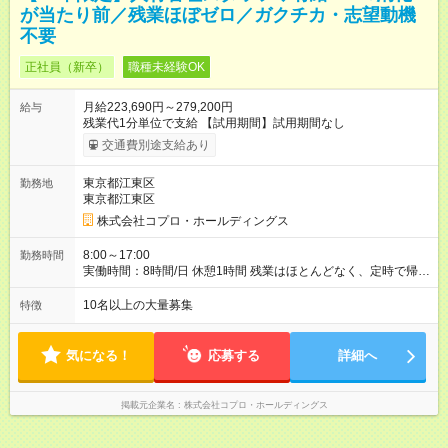
が当たり前／残業ほぼゼロ／ガクチカ・志望動機
不要
正社員（新卒）
職種未経験OK
月給223,690円～279,200円
給与
残業代1分単位で支給 【試用期間】試用期間なし
交通費別途支給あり
東京都江東区
勤務地
東京都江東区
株式会社コプロ・ホールディングス
8:00～17:00
勤務時間
実働時間：8時間/日 休憩1時間 残業はほとんどなく、定時で帰れ
る日が多い働き方です。 毎日の業務は進捗管理や事務が中心な
ので、 「今日やるべき仕事」が終われば、自然と区切りをつけ
10名以上の大量募集
特徴
やすいのが特長。 突発的な対応も少なく、無理をさせない働き
方を大切にしています。
気になる！
応募する
詳細へ
掲載元企業名
株式会社コプロ・ホールディングス