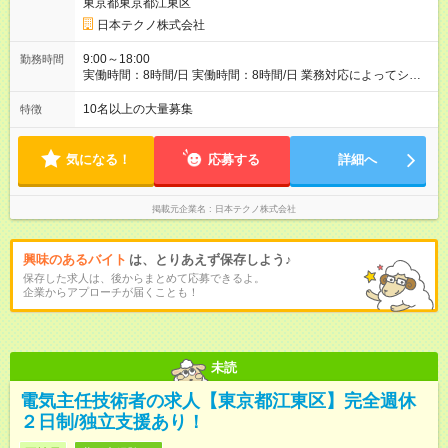
東京都東京都江東区
日本テクノ株式会社
9:00～18:00
勤務時間
実働時間：8時間/日 実働時間：8時間/日 業務対応によってシフ
ト勤務もあります 勤務状況によっては土日祝日の作業出勤あ
り。 その場合、振替/代休の取得をして頂きます。
10名以上の大量募集
特徴
気になる！
応募する
詳細へ
掲載元企業名
日本テクノ株式会社
興味のあるバイト
は、とりあえず保存しよう♪
保存した求人は、後からまとめて応募できるよ。
企業からアプローチが届くことも！
未読
電気主任技術者の求人【東京都江東区】完全週休
２日制/独立支援あり！