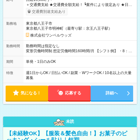
＋交通費支給 ★交通費全額支給！ ┗案件により規定あり ★日払
いOK！（規定あり） ┗働いたその日に現金GET♪ お仕事後はコ
交通費別途支給あり
ンビニATMから 日払い分を引き落とせます！ 【試用期間】試
用期間なし
東京都八王子市
勤務地
東京都八王子市明神町（最寄り駅：京王八王子駅）
株式会社ワンベルウッズ
勤務時間は指定なし
勤務時間
変形労働時間制 想定労働時間160時間/月 【シフト例】 ・8：00
～21：00
単発・1日のみOK
期間
週1日からOK / 日払いOK / 副業・WワークOK / 10名以上の大量
特徴
募集
気になる！
応募する
詳細へ
未読
【未経験OK】【服装＆髪色自由！】お菓子のピ