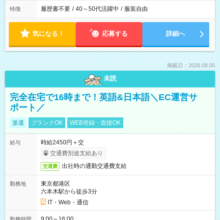
履歴書不要
/
40～50代活躍中
/
服装自由
特徴
気になる！
応募する
詳細へ
掲載日：2026.08.05
未読
完全在宅で16時まで！英語&日本語＼EC運営サ
ポート／
派遣
ブランクOK
WEB登録・面接OK
時給2450円＋交
給与
交通費別途支給あり
出社時の通勤交通費支給
交通費
東京都港区
勤務地
六本木駅から徒歩3分
IT・Web・通信
9:00～16:00
勤務時間