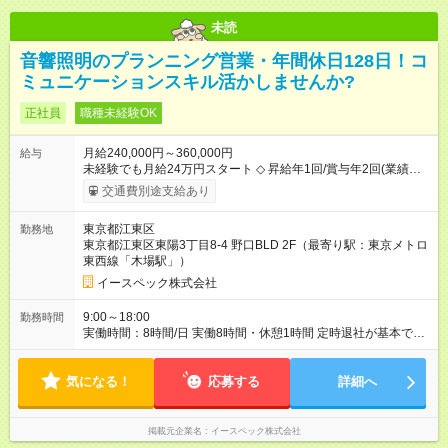
未読
音響照明のプランニング営業・年間休日128日！コ
ミュニケーションスキル活かしませんか?
正社員
職種未経験OK
月給240,000円～360,000円
給与
未経験でも月給24万円スタート ◇ 昇給年1回/賞与年2回(業績に
応じる) ◇ 交通費支給あり(上限¥20,000) ◇ 役職手当 ◇ 家族手当
交通費別途支給あり
◇ 技術手当 ◇ 資格手当(電気工事士2種) ※経験・能力により優遇
します ※試用期間3ヶ月は時給¥1,230 (月収24万円前後)+交通費
東京都江東区
勤務地
【試用期間】試用期間あり 試用期間の長さ：3ヶ月 ※ 雇用形態
東京都江東区東陽3丁目8-4 野口BLD 2F（最寄り駅：東京メトロ
と給与に、本採用時と異なる部分があります。 雇用形態：アル
東西線「木場駅」）
バイト・パート採用 給与：時給 1,230円以上 交通費支給(上限
¥20,000) 昼休憩1時間も時給支給 試用期間中は、健康保険や退
イースペック株式会社
職金など、福利厚生の一部が制限される可能性があります。
9:00～18:00
勤務時間
実働時間：8時間/日 実働8時間・休憩1時間 定時退社が基本です
展示会や繁忙期には月20時間未満の残業をすることがあります
気になる！
応募する
詳細へ
掲載元企業名
イースペック株式会社