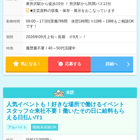
東所沢駅から徒歩10分
/
所沢駅から民間バス12分
■文芸資料の収集・保存・展示をおこなっています
09:00～17:00(実働7時間 休憩1時間) ※10時～18時もご相談OK
勤務時間
です！
2026年09月上旬～長期 ※9月～！
期間
履歴書不要
/
40～50代活躍中
特徴
気になる！
応募する
詳細へ
未読
人気イベントも！好きな場所で働けるイベント
スタッフ☆来社不要！働いたその日に給料もら
える日払い/T1
アルバイト
職種未経験OK
日給13,000円～
給与