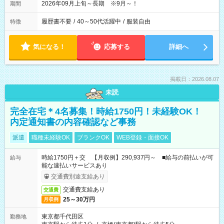
2026年09月上旬～長期 ※9月～！
期間
履歴書不要
/
40～50代活躍中
/
服装自由
特徴
気になる！
応募する
詳細へ
掲載日：2026.08.07
未読
完全在宅＊4名募集！時給1750円！未経験OK！
内定通知書の内容確認など事務
派遣
職種未経験OK
ブランクOK
WEB登録・面接OK
時給1750円＋交 【月収例】290,937円～ ■給与の前払いが可
給与
能な速払いサービスあり
交通費別途支給あり
交通費支給あり
交通費
25～30万円
月収例
東京都千代田区
勤務地