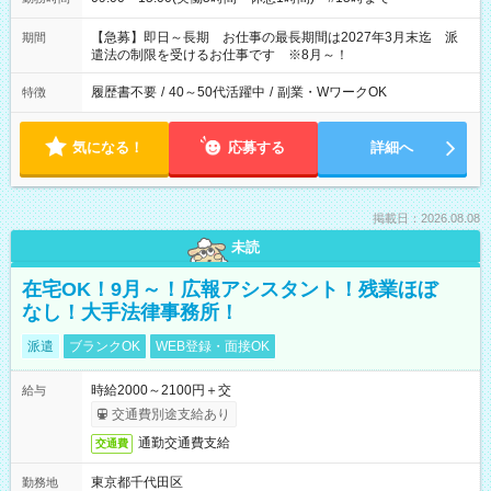
【急募】即日～長期 お仕事の最長期間は2027年3月末迄 派
期間
遣法の制限を受けるお仕事です ※8月～！
履歴書不要
/
40～50代活躍中
/
副業・WワークOK
特徴
気になる！
応募する
詳細へ
掲載日：2026.08.08
未読
在宅OK！9月～！広報アシスタント！残業ほぼ
なし！大手法律事務所！
派遣
ブランクOK
WEB登録・面接OK
時給2000～2100円＋交
給与
交通費別途支給あり
通勤交通費支給
交通費
東京都千代田区
勤務地