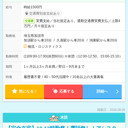
時給1500円
給与
交通費別途支給あり
実費支給／当社規定あり。通勤交通費実費支払／上限4
交通費
万円／月※規定あり
埼玉県加須市
勤務地
加須駅から車10分
/
久喜駅から車20分
/
鴻巣駅から車20分
物流・ロジスティクス
(1)09:00-17:00(休憩60分) ※休憩（12:00-12:50、15:00-15:10）
勤務時間
1ヶ月以上3ヶ月未満／即日～9月末まで
期間
履歴書不要
/
40～50代活躍中
/
10名以上の大量募集
特徴
気になる！
応募する
詳細へ
掲載日：2026.08.05
未読