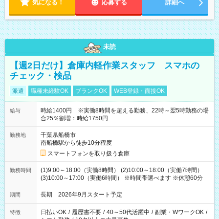
気になる！
応募する
詳細へ
未読
【週2日だけ】倉庫内軽作業スタッフ スマホの
チェック・検品
派遣
職種未経験OK
ブランクOK
WEB登録・面接OK
時給1400円 ※実働8時間を超える勤務、22時～翌5時勤務の場
給与
合25％割増：時給1750円
千葉県船橋市
勤務地
南船橋駅から徒歩10分程度
スマートフォンを取り扱う倉庫
(1)9:00～18:00（実働8時間） (2)10:00～18:00（実働7時間）
勤務時間
(3)10:00～17:00（実働6時間） ※時間帯選べます ※休憩60分
長期 2026年9月スタート予定
期間
日払いOK
/
履歴書不要
/
40～50代活躍中
/
副業・WワークOK
/
特徴