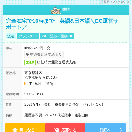
掲載日：2026.08.05
未読
完全在宅で16時まで！英語&日本語＼EC運営サ
ポート／
派遣
ブランクOK
WEB登録・面接OK
時給2450円＋交
給与
交通費別途支給あり
出社時の通勤交通費支給
交通費
東京都港区
勤務地
六本木駅から徒歩3分
IT・Web・通信
9:00～16:00
勤務時間
2026/8/17～長期 ※長期更新予定 ※8月～OK！
期間
履歴書不要
/
40～50代活躍中
/
服装自由
特徴
気になる！
応募する
詳細へ