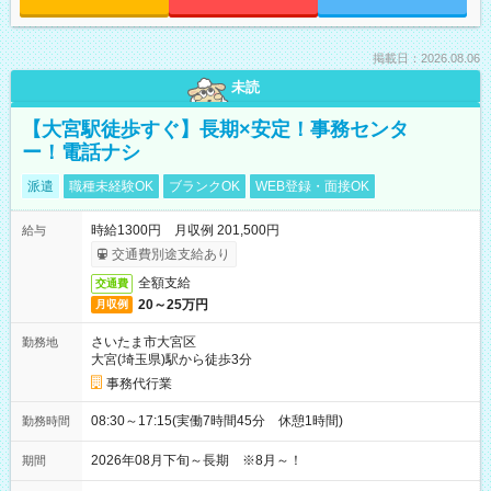
掲載日：2026.08.06
未読
【大宮駅徒歩すぐ】長期×安定！事務センタ
ー！電話ナシ
派遣
職種未経験OK
ブランクOK
WEB登録・面接OK
時給1300円 月収例 201,500円
給与
交通費別途支給あり
全額支給
交通費
20～25万円
月収例
さいたま市大宮区
勤務地
大宮(埼玉県)駅から徒歩3分
事務代行業
08:30～17:15(実働7時間45分 休憩1時間)
勤務時間
2026年08月下旬～長期 ※8月～！
期間