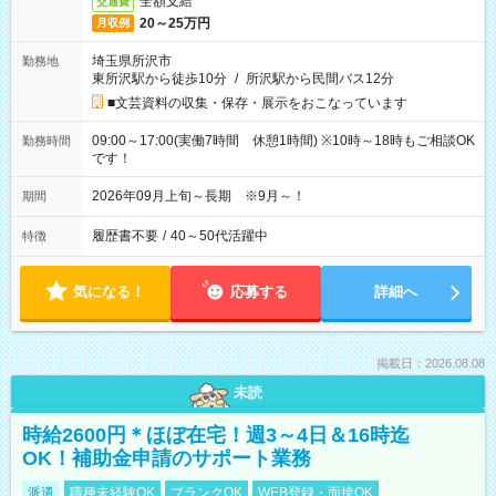
全額支給
交通費
20～25万円
月収例
埼玉県所沢市
勤務地
東所沢駅から徒歩10分
/
所沢駅から民間バス12分
■文芸資料の収集・保存・展示をおこなっています
09:00～17:00(実働7時間 休憩1時間) ※10時～18時もご相談OK
勤務時間
です！
2026年09月上旬～長期 ※9月～！
期間
履歴書不要
/
40～50代活躍中
特徴
気になる！
応募する
詳細へ
掲載日：2026.08.08
未読
時給2600円＊ほぼ在宅！週3～4日＆16時迄
OK！補助金申請のサポート業務
派遣
職種未経験OK
ブランクOK
WEB登録・面接OK