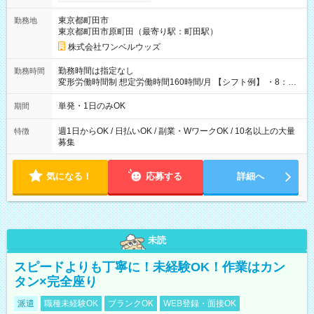
ンビニATMから 日払い分を引き落とせます！ 【試用期間】試
用期間なし
東京都町田市
勤務地
東京都町田市原町田（最寄り駅：町田駅）
株式会社ワンベルウッズ
勤務時間は指定なし
勤務時間
変形労働時間制 想定労働時間160時間/月 【シフト例】 ・8：00
～21：00
単発・1日のみOK
期間
週1日からOK / 日払いOK / 副業・WワークOK / 10名以上の大量
特徴
募集
気になる！
応募する
詳細へ
未読
スピードよりも丁寧に！未経験OK！作業はカン
タン×完全座り
派遣
職種未経験OK
ブランクOK
WEB登録・面接OK