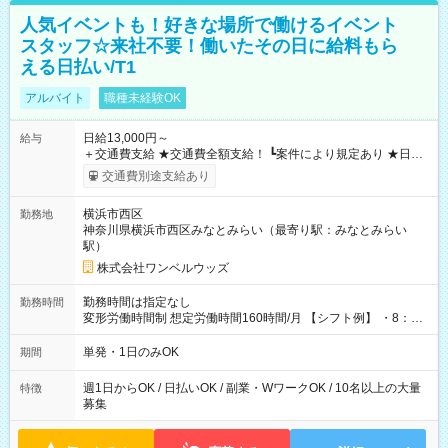
人気イベントも！好きな場所で働けるイベント
スタッフ☆来社不要！働いたその日に給料もら
える日払い/T1
アルバイト
職種未経験OK
日給13,000円～
給与
＋交通費支給 ★交通費全額支給！ ┗案件により規定あり ★日払
いOK！（規定あり） ┗働いたその日に現金GET♪ お仕事後はコ
交通費別途支給あり
ンビニATMから 日払い分を引き落とせます！ 【試用期間】試
用期間なし
横浜市西区
勤務地
神奈川県横浜市西区みなとみらい（最寄り駅：みなとみらい
駅）
株式会社ワンベルウッズ
勤務時間は指定なし
勤務時間
変形労働時間制 想定労働時間160時間/月 【シフト例】 ・8：00
～21：00
単発・1日のみOK
期間
週1日からOK / 日払いOK / 副業・WワークOK / 10名以上の大量
特徴
募集