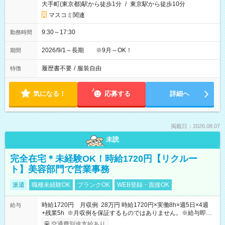
大手町(東京都)駅から徒歩1分
/
東京駅から徒歩10分
マスコミ関連
9:30～17:30
勤務時間
2026/9/1～長期 ※9月～OK！
期間
履歴書不要
/
服装自由
特徴
気になる！
応募する
詳細へ
掲載日：2026.08.07
未読
完全在宅＊未経験OK！時給1720円【リクルー
ト】美容部門で営業事務
派遣
職種未経験OK
ブランクOK
WEB登録・面接OK
時給1720円 月収例 28万円 時給1720円×実働8h×週5日×4週
給与
+残業5h ※月収例を保証するものではありません。※給与即受
取りサービス利用可（利用条件有）
交通費別途支給あり