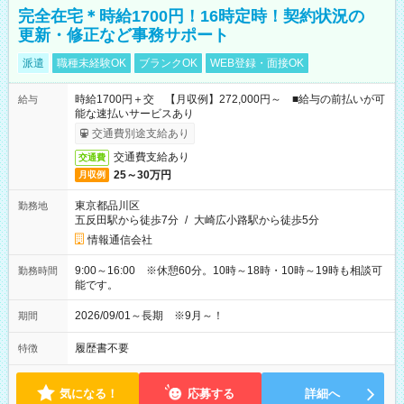
完全在宅＊時給1700円！16時定時！契約状況の
更新・修正など事務サポート
派遣
職種未経験OK
ブランクOK
WEB登録・面接OK
時給1700円＋交 【月収例】272,000円～ ■給与の前払いが可
給与
能な速払いサービスあり
交通費別途支給あり
交通費支給あり
交通費
25～30万円
月収例
東京都品川区
勤務地
五反田駅から徒歩7分
/
大崎広小路駅から徒歩5分
情報通信会社
9:00～16:00 ※休憩60分。10時～18時・10時～19時も相談可
勤務時間
能です。
2026/09/01～長期 ※9月～！
期間
履歴書不要
特徴
気になる！
応募する
詳細へ