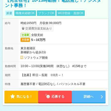
【完全在宅】10-13時勤務！電話無し！アシスタ
ント事務！
派遣
職種未経験OK
ブランクOK
WEB登録・面接OK
時給1650円 月収例 99,000円
給与
交通費別途支給あり
全額支給
交通費
5～10万円
月収例
東京都港区
勤務地
新橋駅から徒歩2分
ソフトウェア開発
10:00～13:00(実働3時間 休憩なし) #15時まで
勤務時間
【急募】即日～長期 ※8月～！
期間
履歴書不要
/
電話対応なし
/
パソコンスキル不要
特徴
気になる！
応募する
詳細へ