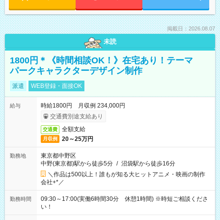
掲載日：2026.08.07
未読
1800円＊《時間相談OK！》在宅あり！テーマ
パークキャラクターデザイン制作
派遣
WEB登録・面接OK
時給1800円 月収例 234,000円
給与
交通費別途支給あり
全額支給
交通費
20～25万円
月収例
東京都中野区
勤務地
中野(東京都)駅から徒歩5分
/
沼袋駅から徒歩16分
＼作品は500以上！誰もが知る大ヒットアニメ・映画の制作
会社+*／
09:30～17:00(実働6時間30分 休憩1時間) ※時短ご相談くださ
勤務時間
い！