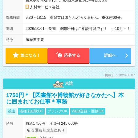
東京駅から徒歩1分
/
京橋(東京都)駅から徒歩5分
人材サービス会社
9:30～18:15 ※残業はほとんどありません。※休憩60分。
勤務時間
2026/10/01～長期 ※開始日はご相談可能です！ ※10月～！
期間
履歴書不要
特徴
気になる！
応募する
詳細へ
掲載日：2026.08.07
未読
1750円＊【図書館や博物館が好きなかたへ】本
に囲まれてお仕事＊事務
派遣
職種未経験OK
ブランクOK
WEB登録・面接OK
時給1750円 月収例 245,000円
給与
交通費別途支給あり