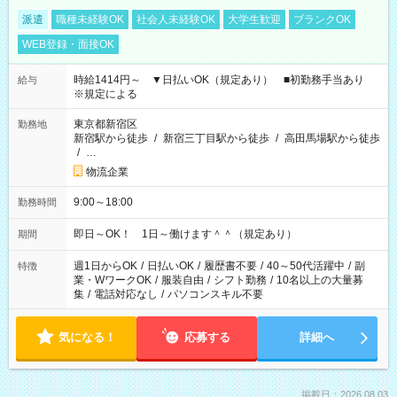
派遣
職種未経験OK
社会人未経験OK
大学生歓迎
ブランクOK
WEB登録・面接OK
時給1414円～ ▼日払いOK（規定あり） ■初勤務手当あり
給与
※規定による
東京都新宿区
勤務地
新宿駅から徒歩
/
新宿三丁目駅から徒歩
/
高田馬場駅から徒歩
/
…
物流企業
9:00～18:00
勤務時間
即日～OK！ 1日～働けます＾＾（規定あり）
期間
週1日からOK
/
日払いOK
/
履歴書不要
/
40～50代活躍中
/
副
特徴
業・WワークOK
/
服装自由
/
シフト勤務
/
10名以上の大量募
集
/
電話対応なし
/
パソコンスキル不要
気になる！
応募する
詳細へ
掲載日：2026.08.03