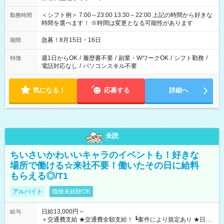
＜シフト例＞ 7:00～23:00 13:30～22:00 上記の時間から好きな
勤務時間
時間を選べます！ ※時間は変更となる可能性があります
急募！8月15日・16日
期間
週1日からOK
/
履歴書不要
/
副業・WワークOK
/
シフト勤務
/
特徴
電話対応なし
/
パソコンスキル不要
気になる！
応募する
詳細へ
未読
ちいさいかわいいキャラのイベントも！好きな
場所で働ける☆来社不要！働いたその日に給料
もらえる◎/T1
アルバイト
職種未経験OK
日給13,000円～
給与
＋交通費支給 ★交通費全額支給！ ┗案件により規定あり ★日払