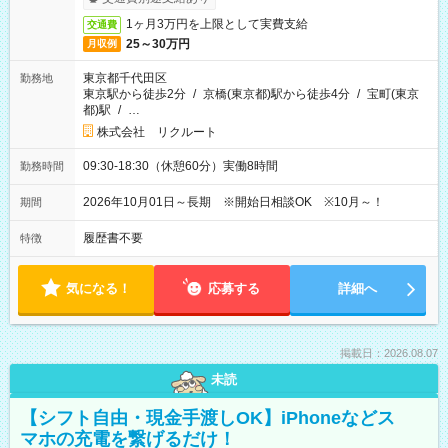
1ヶ月3万円を上限として実費支給
交通費
25～30万円
月収例
東京都千代田区
勤務地
東京駅から徒歩2分
/
京橋(東京都)駅から徒歩4分
/
宝町(東京
都)駅
/
…
株式会社 リクルート
09:30-18:30（休憩60分）実働8時間
勤務時間
2026年10月01日～長期 ※開始日相談OK ※10月～！
期間
履歴書不要
特徴
気になる！
応募する
詳細へ
掲載日：2026.08.07
未読
【シフト自由・現金手渡しOK】iPhoneなどス
マホの充電を繋げるだけ！