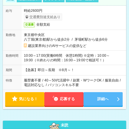
時給2600円
給与
交通費別途支給あり
全額支給
交通費
東京都中央区
勤務地
八丁堀(東京都)駅から徒歩2分
/
茅場町駅から徒歩6分
建設業界向けのAIサービスの提供など
10:00～17:00(実働6時間 休憩1時間) ※定時：10:00～
勤務時間
19:00（※終わりの時間：16:00～19:00で相談可！）
【急募】即日～長期 ※8月～！
期間
履歴書不要
/
40～50代活躍中
/
副業・WワークOK
/
服装自由
/
特徴
電話対応なし
/
パソコンスキル不要
気になる！
応募する
詳細へ
未読