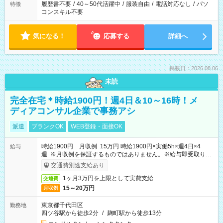
履歴書不要
/
40～50代活躍中
/
服装自由
/
電話対応なし
/
パソ
特徴
コンスキル不要
気になる！
応募する
詳細へ
掲載日：2026.08.06
未読
完全在宅＊時給1900円！週4日＆10～16時！メ
ディアコンサル企業で事務アシ
派遣
ブランクOK
WEB登録・面接OK
時給1900円 月収例 15万円 時給1900円×実働5h×週4日×4
給与
週 ※月収例を保証するものではありません。※給与即受取りサ
ービス利用可（利用条件有）
交通費別途支給あり
1ヶ月3万円を上限として実費支給
交通費
15～20万円
月収例
東京都千代田区
勤務地
四ツ谷駅から徒歩2分
/
麹町駅から徒歩13分