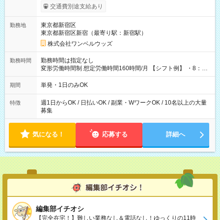
いOK！（規定あり） ┗働いたその日に現金GET♪ お仕事後はコ
交通費別途支給あり
ンビニATMから 日払い分を引き落とせます！ 【試用期間】試
用期間なし
東京都新宿区
勤務地
東京都新宿区新宿（最寄り駅：新宿駅）
株式会社ワンベルウッズ
勤務時間は指定なし
勤務時間
変形労働時間制 想定労働時間160時間/月 【シフト例】 ・8：00
～21：00
単発・1日のみOK
期間
週1日からOK / 日払いOK / 副業・WワークOK / 10名以上の大量
特徴
募集
気になる！
応募する
詳細へ
編集部イチオシ
【完全在宅！】難しい業務なし＆電話なし！ゆっくりの11時