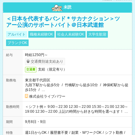
未読
＜日本を代表するバンド＊サカナクション＞ツ
アー公演のサポートバイト＠日本武道館
アルバイト
職種未経験OK
社会人未経験OK
大学生歓迎
ブランクOK
時給1250円～
給与
交通費別途支給あり
支給（規定有り）
交通費
東京都千代田区
勤務地
九段下駅から徒歩5分
/
竹橋駅から徒歩10分
/
神保町駅から徒
歩15分
/
…
株式会社ライブパワー
＜シフト例＞ 9:00～22:30 12:30～22:00 15:30～21:00 12:30～
勤務時間
19:00 12:30～22:00 上記の時間から好きな時間を選べます！ ※
時間は変更となる可能性があります
9月8日・9日
期間
週1日からOK
/
履歴書不要
/
副業・WワークOK
/
シフト勤務
/
特徴