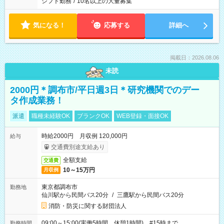
シフト勤務
/
10名以上の大量募集
気になる！
応募する
詳細へ
掲載日：2026.08.06
未読
2000円＊調布市/平日週3日＊研究機関でのデー
タ作成業務！
派遣
職種未経験OK
ブランクOK
WEB登録・面接OK
時給2000円 月収例 120,000円
給与
交通費別途支給あり
全額支給
交通費
10～15万円
月収例
東京都調布市
勤務地
仙川駅から民間バス20分
/
三鷹駅から民間バス20分
消防・防災に関する財団法人
09:00～15:00(実働5時間 休憩1時間) #15時まで
勤務時間