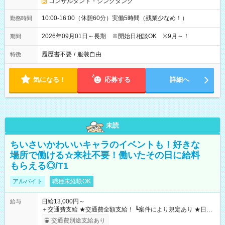
コンサルタント・シンクタンク
10:00-16:00（休憩60分）実働5時間（残業少なめ！）
勤務時間
2026年09月01日～長期 ※開始日相談OK ※9月～！
期間
履歴書不要
/
服装自由
特徴
気になる！
応募する
詳細へ
未読
ちいさいかわいいキャラのイベントも！好きな
場所で働ける☆来社不要！働いたその日に給料
もらえる◎/T1
アルバイト
職種未経験OK
日給13,000円～
給与
＋交通費支給 ★交通費全額支給！ ┗案件により規定あり ★日払
いOK！（規定あり） ┗働いたその日に現金GET♪ お仕事後はコ
交通費別途支給あり