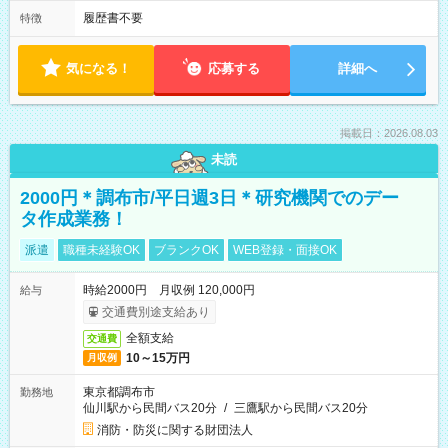
履歴書不要
特徴
気になる！
応募する
詳細へ
掲載日：2026.08.03
未読
2000円＊調布市/平日週3日＊研究機関でのデー
タ作成業務！
派遣
職種未経験OK
ブランクOK
WEB登録・面接OK
時給2000円 月収例 120,000円
給与
交通費別途支給あり
全額支給
交通費
10～15万円
月収例
東京都調布市
勤務地
仙川駅から民間バス20分
/
三鷹駅から民間バス20分
消防・防災に関する財団法人