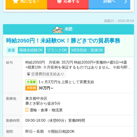
気になる！
応募する
詳細へ
掲載日：2026.08.04
未読
時給2050円！未経験OK！勝どきでの貿易事務
派遣
職種未経験OK
ブランクOK
WEB登録・面接OK
時給2050円 月収例 35万円 時給2050円×実働8h×週5日×4週
給与
+残業10h ※月収例を保証するものではありません。※給与即受
取りサービス利用可（利用条件有）
交通費別途支給あり
1ヶ月3万円を上限として実費支給
交通費
30万円～
月収例
東京都中央区
勤務地
勝どき駅から徒歩5分
運輸・倉庫・物流業
09:00-18:00（休憩60分）実働8時間
勤務時間
即日～長期 ※開始日相談OK
期間