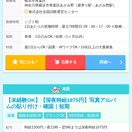
横浜市青葉区
勤務地
例】 ・河合塾模擬試験 8:30～17:30（休憩1時間） 時給1,300円
神奈川県横浜市青葉区あざみ野（最寄り駅：あざみ野駅）
×8時間＝日収10,400円＋交通費 ※当日の役割により時給＋100
円の場合あり ・国家試験 7:00～13:30（休憩なし） 時給1,300
株式会社全国試験運営センター
円（役割手当＋100円）×6時間＝日収8,400円＋交通費 【試用期
間】試用期間なし
シフト制
勤務時間
1日あたりの実働時間：最大7時間/日 09：00～17：00 ※勤務時
間は 試験により異なります。
単発・1日のみOK / 短期（1ヶ月以内）
期間
週1日からOK / 副業・WワークOK / 10名以上の大量募集
特徴
気になる！
応募する
詳細へ
未読
【未経験OK】【深夜時給1875円】写真アルバ
ムの貼り付け・確認｜短期
派遣
職種未経験OK
ブランクOK
WEB登録・面接OK
時給1500円／夜22時～翌5時までは深夜時給1875円
給与