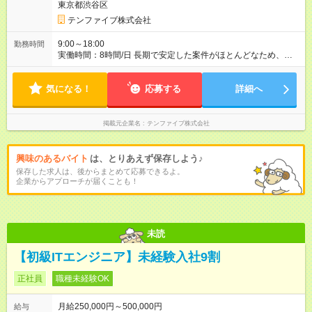
東京都渋谷区
全額支給します。 【試用期間】試用期間あり 試用期間の長さ：
6ヶ月 雇用形態、給与は本採用時と同じです。 試用期間6ヵ月あ
テンファイブ株式会社
り(その間も雇用形態や給与、福利厚生等は同じです)
9:00～18:00
勤務時間
実働時間：8時間/日 長期で安定した案件がほとんどなため、残
業は月10時間程度と少なめです
気になる！
応募する
詳細へ
掲載元企業名
テンファイブ株式会社
興味のあるバイト
は、とりあえず保存しよう♪
保存した求人は、後からまとめて応募できるよ。
企業からアプローチが届くことも！
未読
【初級ITエンジニア】未経験入社9割
正社員
職種未経験OK
月給250,000円～500,000円
給与