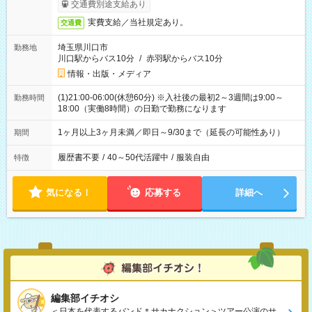
交通費別途支給あり
実費支給／当社規定あり。
交通費
埼玉県川口市
勤務地
川口駅からバス10分
/
赤羽駅からバス10分
情報・出版・メディア
(1)21:00-06:00(休憩60分) ※入社後の最初2～3週間は9:00～
勤務時間
18:00（実働8時間）の日勤で勤務になります
1ヶ月以上3ヶ月未満／即日～9/30まで（延長の可能性あり）
期間
履歴書不要
/
40～50代活躍中
/
服装自由
特徴
気になる！
応募する
詳細へ
編集部イチオシ
＜日本を代表するバンド＊サカナクション＞ツアー公演のサ