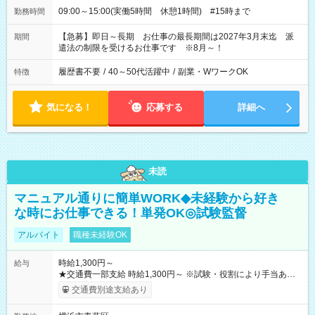
09:00～15:00(実働5時間 休憩1時間) #15時まで
勤務時間
【急募】即日～長期 お仕事の最長期間は2027年3月末迄 派
期間
遣法の制限を受けるお仕事です ※8月～！
履歴書不要
/
40～50代活躍中
/
副業・WワークOK
特徴
気になる！
応募する
詳細へ
未読
マニュアル通りに簡単WORK◆未経験から好き
な時にお仕事できる！単発OK◎試験監督
アルバイト
職種未経験OK
時給1,300円～
給与
★交通費一部支給 時給1,300円～ ※試験・役割により手当あり
※勤務回数により昇給あり 【即給（前払い）オプションあ
交通費別途支給あり
り！】 希望される場合、勤務から1週間ほどで給与の一部を受け
取れます。 ※手数料418円がかかります。 【過去試験日の収入