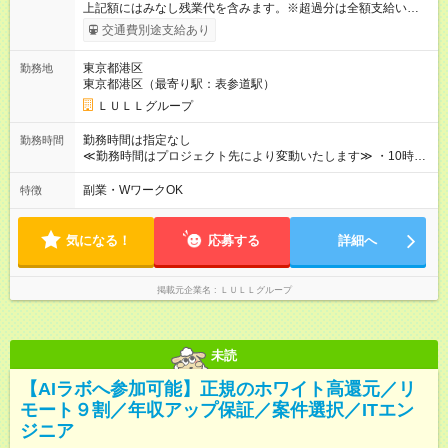
上記額にはみなし残業代を含みます。※超過分は全額支給いたし
ます。 みなし残業代 21,675円／月 みなし残業時間 12時間／月 -
交通費別途支給あり
------------------------------------------------------- ≪経験者の方は以下と
なります≫ --------------------------------------------------------- ◎月給35
東京都港区
勤務地
万円～＋業績賞与＋交通費＋各種手当 ※固定残業代（30時間/6
東京都港区（最寄り駅：表参道駅）
万6，610円分）を含む。超過分は追加支給いたします 能力やス
キルを考慮し初任給を決定。経験者の方は前給考慮も可能で
ＬＵＬＬグループ
す！ ◎昇給年1回（研修終了後） ◎賞与年2回（2月・8月）＋業
績賞与あり ◤スキルアップも、収入アップも。◢ 入社後の成長
勤務時間は指定なし
勤務時間
や頑張りは、しっかり給与で還元しています。 実際にほぼ全員
≪勤務時間はプロジェクト先により変動いたします≫ ・10時00
が入社1年以内に昇給を実現。 なかには転職後に年収250万円以
分～19時00分（休憩1時間） ・9時00分～18時00分（休憩1時
上アップした社員も。 エンジニアへの還元率は業界高水準の
間） ＼平日夜も、ちゃんと「自分時間」がつくれます／ 残業は
副業・WワークOK
特徴
87％。 スキルを磨いた分だけ、収入アップも目指せる環境で
月平均10時間程度。 仕事終わりに資格の勉強やゲーム、推し活
す！ 【試用期間】試用期間あり 試用期間の長さ：6ヶ月 ※ 雇用
やサウナなど、 趣味の時間を楽しむ社員も多くいます◎
形態と給与に、本採用時と異なる部分があります。 雇用形態：
気になる！
応募する
詳細へ
中途採用（契約社員） 給与：月給 230,000円以上 上記額にはみ
なし残業代を含みます。※超過分は全額支給いたします。 みな
し残業代 21,329円／月 みなし残業時間 13時間／月 ※交通費は
掲載元企業名
ＬＵＬＬグループ
別途支給いたします ※研修期間中（最大12ヶ月間）も、試用期
間中と同一の給与となります。
未読
【AIラボへ参加可能】正規のホワイト高還元／リ
モート９割／年収アップ保証／案件選択／ITエン
ジニア