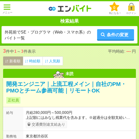
0
メニュー
気になる！
ログイン
検索結果
外苑前でSE・プログラマ（Web・スマホ系）の
条件の変更
バイト一覧
3
---
件中
1
～
3
件表示
平均時給:
円
新着順
時給順
人気順
未読
開発エンジニア｜上流工程メイン｜自社のPM・
PMOとチーム参画可能｜リモートOK
正社員
月給280,000円～500,000円
給与
上記額にはみなし残業代を含みます。※超過分は全額支給いたし
ます。 みなし残業代 32,813円 以上／月 みなし残業時間 15時間
交通費別途支給あり
／月 試用期間は6ヶ月で、そのほかの条件に変更はありません。
上記額にはみなし残業代（月15時間分、固定残業代 32,813
東京都渋谷区
勤務地
円 ※1)を含みます。※2 ※1 月給28万円での想定。 ※2 超過分は