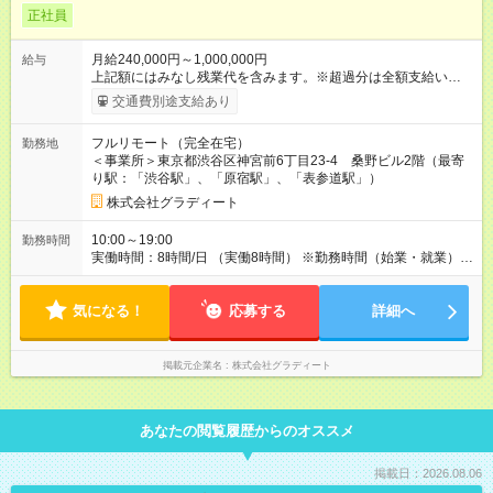
正社員
月給240,000円～1,000,000円
給与
上記額にはみなし残業代を含みます。※超過分は全額支給いたし
ます。 みなし残業代 31,000円／月 みなし残業時間 20時間／月
交通費別途支給あり
⭕️給与の支払方法について 月給 240,000円 ～ 1,000,000円 ※
開発経験3年以上の想定年収 想定年収：4,320,000円 ～
フルリモート（完全在宅）
勤務地
5,760,000円 ✅案件単価80万円のプロジェクトに参画した場合
＜事業所＞東京都渋谷区神宮前6丁目23-4 桑野ビル2階（最寄
（還元率60％の場合）※さらに在籍年数に応じて還元率がアッ
り駅：「渋谷駅」、「原宿駅」、「表参道駅」）
プ！ ⽀給総額：48万円／⽉（年収：576万円） 《内訳》 ・基本
給：24万円（固定残業代20時間分含む） ・インセンティブ：24
株式会社グラディート
万円 ✅会社負担分の社会保険料や交通費を給与から差し引きま
せん！ ✅基本給に月20時間分の固定残業代（31,000円）を含み
10:00～19:00
勤務時間
ます ✅固定残業時間の超過分は残業代を全額支給します ✅イン
実働時間：8時間/日 （実働8時間） ※勤務時間（始業・就業）は
センティブは3月、7月、11月で支給いたします ✅希望の方はイ
プロジェクトにより異なります。 ※残業は基本ありません（あ
ンセンティブを毎月支給も可能！ ✅在籍年数（3年目から3％ア
っても1日につき30分～1時間程度です）
ップ）に応じで還元率がアップします！ 【試用期間】試用期間
気になる！
応募する
詳細へ
あり 試用期間の長さ：3ヶ月 雇用形態、給与は本採用時と同じ
です。
掲載元企業名
株式会社グラディート
あなたの閲覧履歴からのオススメ
掲載日：2026.08.06