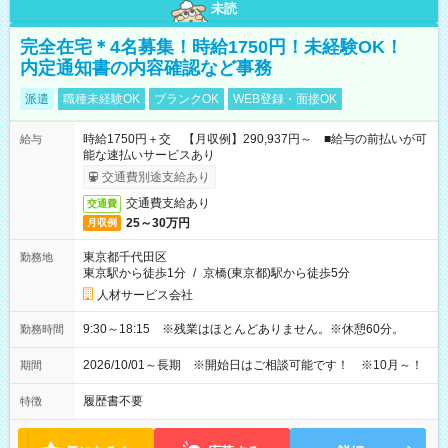
未読
完全在宅＊4名募集！時給1750円！未経験OK！
内定通知書の内容確認など事務
派遣
職種未経験OK
ブランクOK
WEB登録・面接OK
時給1750円＋交 【月収例】290,937円～ ■給与の前払いが可
給与
能な速払いサービスあり
交通費別途支給あり
交通費支給あり
交通費
25～30万円
月収例
東京都千代田区
勤務地
東京駅から徒歩1分
/
京橋(東京都)駅から徒歩5分
人材サービス会社
9:30～18:15 ※残業はほとんどありません。※休憩60分。
勤務時間
2026/10/01～長期 ※開始日はご相談可能です！ ※10月～！
期間
履歴書不要
特徴