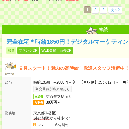
1
2
3
次へ
未読
完全在宅＊時給1850円！デジタルマーケティ
派遣
ブランクOK
WEB登録・面接OK
９月スタート！魅力の高時給！派遣スタッフ活躍中
時給1850円～2000円＋交 【月収例】353,812円～
給与
交通費別途支給あり
交通費支給あり
交通費
30万円～
月収例
東京都渋谷区
勤務地
外苑前駅
から徒歩5分
マスコミ・広告関連