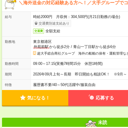
＼海外送金の対応経験ある方へ！／大手グループでコツ
時給2000円 月収例：304,500円(月21日勤務の場合)
給与
交通費別途支給あり
全額支給
交通費
東京都港区
勤務地
外苑前駅
から徒歩2分
/
青山一丁目駅から徒歩6分
超大手総合商社グループ 海外の船舶の保有・運航管理な
09:00～17:15(実働7時間15分 休憩1時間)
勤務時間
2026年09月上旬～長期 即日開始も相談OK！ ※9月～
期間
履歴書不要
/
40～50代活躍中
/
服装自由
特徴
気になる！
応募する
未読