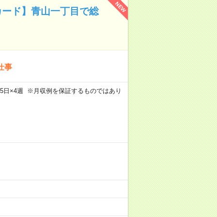
NEW
カード】青山一丁目で総
仕事
m×週5日×4週 ※月収例を保証するものではあり
）