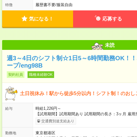
履歴書不要
/
服装自由
特徴
気になる！
応募する
未読
週3～4日のシフト制☆1日5～6時間勤務OK！
ープ/eng98B
契約社員
職種未経験OK
土日祝休み！駅から徒歩5分以内！シフト制！のおし
時給1,226円～
給与
【試用期間】試用期間あり 試用期間の長さ：3ヶ月 雇
交通費別途支給あり
東京都港区
勤務地