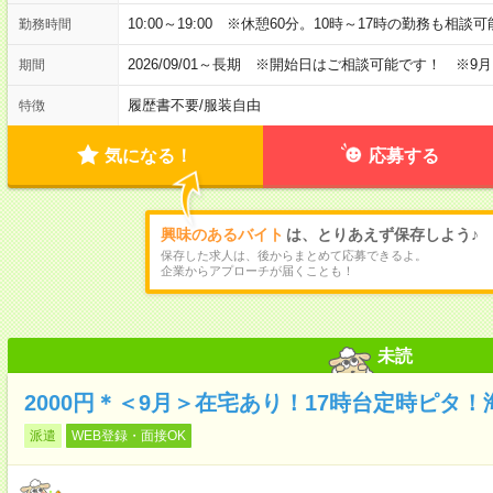
10:00～19:00 ※休憩60分。10時～17時の勤務も相談
勤務時間
2026/09/01～長期 ※開始日はご相談可能です！ ※9
期間
履歴書不要
/
服装自由
特徴
気になる！
応募する
興味のあるバイト
は、とりあえず保存しよう♪
保存した求人は、後からまとめて応募できるよ。
企業からアプローチが届くことも！
未読
2000円＊＜9月＞在宅あり！17時台定時ピタ
派遣
WEB登録・面接OK