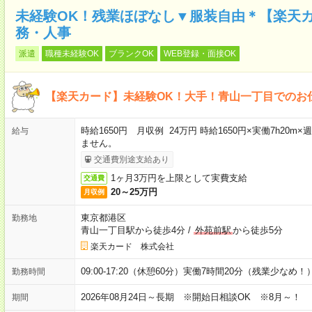
未経験OK！残業ほぼなし▼服装自由＊【楽天
務・人事
派遣
職種未経験OK
ブランクOK
WEB登録・面接OK
【楽天カード】未経験OK！大手！青山一丁目でのお
時給1650円 月収例 24万円 時給1650円×実働7h20
給与
ません。
交通費別途支給あり
1ヶ月3万円を上限として実費支給
交通費
20～25万円
月収例
東京都港区
勤務地
青山一丁目駅から徒歩4分
/
外苑前駅
から徒歩5分
楽天カード 株式会社
09:00-17:20（休憩60分）実働7時間20分（残業少なめ！
勤務時間
2026年08月24日～長期 ※開始日相談OK ※8月～！
期間