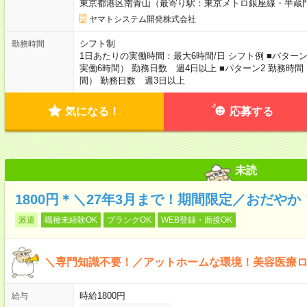
東京都港区南青山（最寄り駅：東京メトロ銀座線・半蔵
ヤマトシステム開発株式会社
シフト制
勤務時間
1日あたりの実働時間：最大6時間/日 シフト例 ■パターン1
実働6時間） 勤務日数 週4日以上 ■パターン2 勤務時間 
間） 勤務日数 週3日以上
気になる！
応募する
未読
1800円＊＼27年3月まで！期間限定／おだや
派遣
職種未経験OK
ブランクOK
WEB登録・面接OK
＼専門知識不要！／アットホームな環境！美容医療
時給1800円
給与