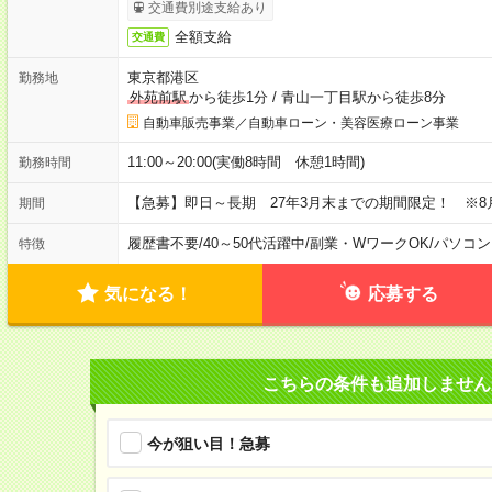
交通費別途支給あり
全額支給
交通費
東京都港区
勤務地
外苑前駅
から徒歩1分
/
青山一丁目駅から徒歩8分
自動車販売事業／自動車ローン・美容医療ローン事業
11:00～20:00(実働8時間 休憩1時間)
勤務時間
【急募】即日～長期 27年3月末までの期間限定！ ※8
期間
履歴書不要
/
40～50代活躍中
/
副業・WワークOK
/
パソコン
特徴
気になる！
応募する
こちらの条件も追加しません
今が狙い目！急募