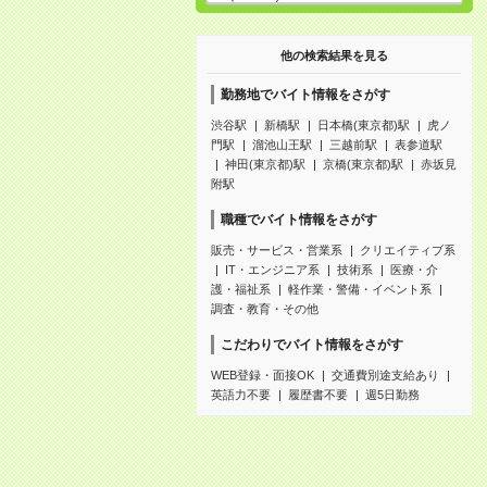
他の検索結果を見る
勤務地でバイト情報をさがす
渋谷駅
新橋駅
日本橋(東京都)駅
虎ノ
門駅
溜池山王駅
三越前駅
表参道駅
神田(東京都)駅
京橋(東京都)駅
赤坂見
附駅
職種でバイト情報をさがす
販売・サービス・営業系
クリエイティブ系
IT・エンジニア系
技術系
医療・介
護・福祉系
軽作業・警備・イベント系
調査・教育・その他
こだわりでバイト情報をさがす
WEB登録・面接OK
交通費別途支給あり
英語力不要
履歴書不要
週5日勤務