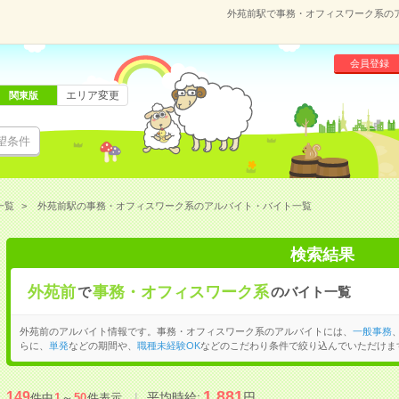
外苑前駅で事務・オフィスワーク系の
会員登録
エリア変更
関東版
望条件
一覧
外苑前駅の事務・オフィスワーク系のアルバイト・バイト一覧
検索結果
外苑前
事務・オフィスワーク系
で
のバイト一覧
外苑前のアルバイト情報です。事務・オフィスワーク系のアルバイトには、
一般事務
らに、
単発
などの期間や、
職種未経験OK
などのこだわり条件で絞り込んでいただけま
1,881
149
平均時給:
円
件中
1
～
50
件表示