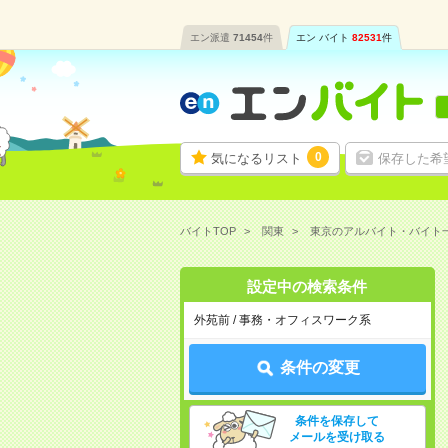
エン派遣
71454
件
エン バイト
82531
件
0
気になるリスト
保存した希
バイトTOP
関東
東京のアルバイト・バイト
設定中の検索条件
外苑前 / 事務・オフィスワーク系
条件の変更
条件を保存して
メールを受け取る